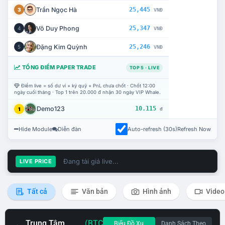
Trần Ngọc Hà
25,445
3
VNĐ
Võ Duy Phong
25,347
4
VNĐ
Đặng Kim Quỳnh
25,246
5
VNĐ
TỔNG ĐIỂM PAPER TRADE
TOP 5 · LIVE
Điểm live = số dư ví + ký quỹ + PnL chưa chốt · Chốt 12:00
ngày cuối tháng · Top 1 trên 20.000 đ nhận 30 ngày VIP Whale.
Demo123
10.115
1
đ
Hide Module
Diễn đàn
Auto-refresh (30s)
Refresh Now
Đang tải giá live...
LIVE PRICE
Tất cả
Văn bản
Hình ảnh
Video
Trung Tâm
(BTC
Biểu Đồ Xu
Danh Sách Theo