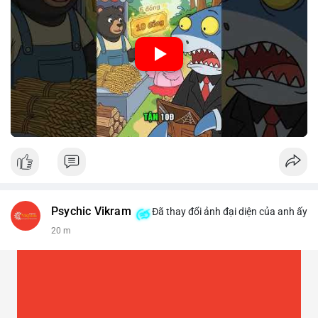
🎥 Xem video trực tiếp tại:
Nguồn: Cú Thông Thái
Psychic Vikram
Đã thay đổi ảnh đại diện của anh ấy
20 m