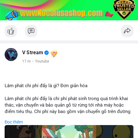
V Stream
17 m
·
Youtube
Lâm phát chi phí đẩy là gì? Đơn giản hóa
Lâm phát chi phí đẩy là chi phí phát sinh trong quá trình khai
thác, vận chuyển và bảo quản gỗ từ rừng tới nhà máy hoặc
điểm tiêu thụ. Chi phí này bao gồm vận chuyển gỗ trên đường
bộ, đường thủy hoặc đường ray, phụ thuộc vào khoảng cách và
Đọc thêm
điều kiện địa hình. Việc hiểu rõ chi phí đẩy giúp doanh nghiệp
lâm nghiệp tối ưu hoá chuỗi cung ứng và kiểm soát lợi nhuận.