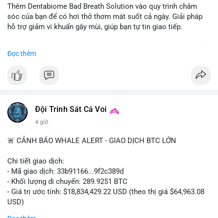
Thêm Dentabiome Bad Breath Solution vào quy trình chăm
sóc của bạn để có hơi thở thơm mát suốt cả ngày. Giải pháp
hỗ trợ giảm vi khuẩn gây mùi, giúp bạn tự tin giao tiếp.
Bắt đầu ngay hôm nay với bước chăm sóc nhỏ nhưng hiệu quả
Đọc thêm
lớn cho nụ cười khỏe mạnh.
#dentabiome
#badbreathsolution
#hoithothommat
#chamsocrangmieng
#suckhoerangmieng
#nucuoitutin
Đội Trinh Sát Cá Voi
4 giờ
🚨 CẢNH BÁO WHALE ALERT - GIAO DỊCH BTC LỚN
Chi tiết giao dịch:
- Mã giao dịch: 33b91166...9f2c389d
- Khối lượng di chuyển: 289.9251 BTC
- Giá trị ước tính: $18,834,429.22 USD (theo thị giá $64,963.08
USD)
- Thời gian: 08:19:30 2026-08-08 UTC