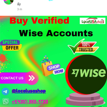
ấy
3 m