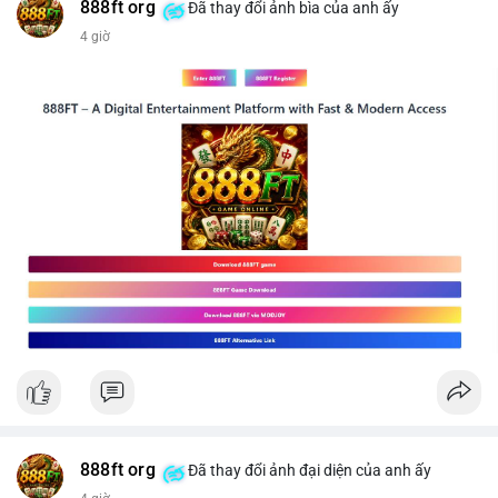
#mucgia64963
#vlikevn
#titanbot
888ft org
Đã thay đổi ảnh bìa của anh ấy
4 giờ
📰 Nguồn: CoinDesk
888ft org
Đã thay đổi ảnh đại diện của anh ấy