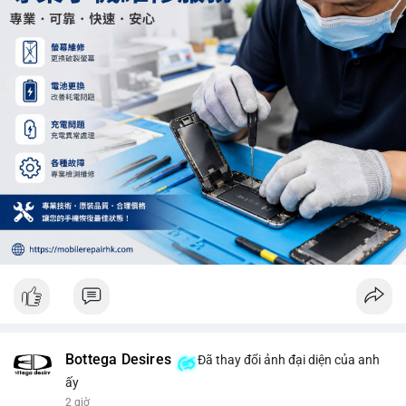
hoảng loạn. Theo dõi sát dòng tiền đổ vào sàn giao dịch tập
trung trong 24 giờ tới.
#12dot29btc
#vilanh
#tichluydaihan
#phienau
#btcmempool
Bottega Desires
Đã thay đổi ảnh đại diện của anh
ấy
2 giờ