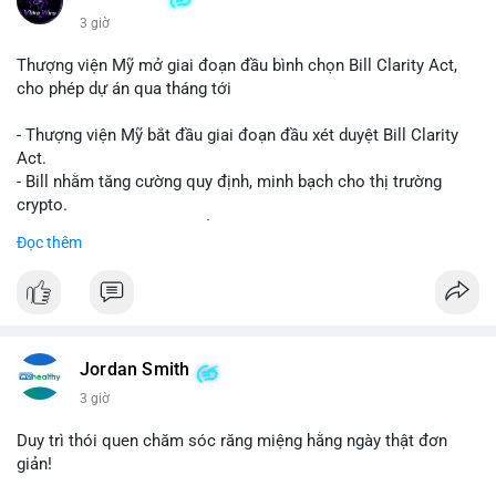
3 giờ
Thượng viện Mỹ mở giai đoạn đầu bình chọn Bill Clarity Act,
cho phép dự án qua tháng tới
- Thượng viện Mỹ bắt đầu giai đoạn đầu xét duyệt Bill Clarity
Act.
- Bill nhằm tăng cường quy định, minh bạch cho thị trường
crypto.
- Đạt 60 phiếu cần thiết để tiến tới tháng tới.
Đọc thêm
- Bill có thể ảnh hưởng pháp lý, hoạt động của các đồng tiền kỹ
thuật số.
#binancesquare
#cryptonews
#regulation
#ussenate
#clarityact
Jordan Smith
$btc $eth
3 giờ
#vlikevn
#titanbot
Duy trì thói quen chăm sóc răng miệng hằng ngày thật đơn
giản!
📰 Nguồn: CoinDesk