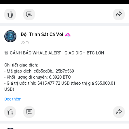
Đội Trinh Sát Cá Voi
36 m
🚨 CẢNH BÁO WHALE ALERT - GIAO DỊCH BTC LỚN
Chi tiết giao dịch:
- Mã giao dịch: c8b5cd3b...25b7c569
- Khối lượng di chuyển: 6.3920 BTC
- Giá trị ước tính: $415,477.72 USD (theo thị giá $65,000.01
USD)
- Thời gian: 11:19:49 2026-08-08 UTC
Đọc thêm
Nhận định phân tích: Giao dịch 6.3920 BTC trị giá hơn 415
nghìn USD được xác nhận trong mempool, mức chuyển động
trung bình lớn, chưa đủ tạo áp lực bán trực tiếp nhưng phản
ánh sự dịch chuyển dòng tiền có chủ đích. Hành vi này nhiều