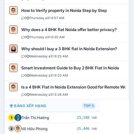
How to Verify property in Noida Step by Step
0
Thursday a31 6:57 AM
Why does a 4 BHK flat Noida offer better privacy?
0
Thursday a31 6:30 AM
Why should I buy a 3 BHK flat in Noida Extension?
0
Wednesday a31 6:25 AM
Smart Investment Guide to Buy 2 BHK Flat in Noida
0
Wednesday a31 6:20 AM
Is a 4 BHK Flat in Noida Extension Good for Remote Work?
0
Wednesday a31 5:26 AM
BẢNG XẾP HẠNG
TOP 5
Trần Thị Hương
25,548
1
VNĐ
Võ Hữu Phong
25,446
2
VNĐ