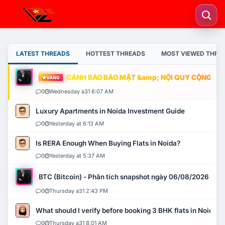
LATEST THREADS
HOTTEST THREADS
MOST VIEWED THRE
CẢNH BÁO BẢO MẬT &amp; NỘI QUY CỘNG ĐỒNG
VÀNG
0
Wednesday a31 6:07 AM
Luxury Apartments in Noida Investment Guide
0
Yesterday at 6:13 AM
Is RERA Enough When Buying Flats in Noida?
0
Yesterday at 5:37 AM
BTC (Bitcoin) - Phân tích snapshot ngày 06/08/2026
0
Thursday a31 2:43 PM
What should I verify before booking 3 BHK flats in Noida?
0
Thursday a31 8:01 AM