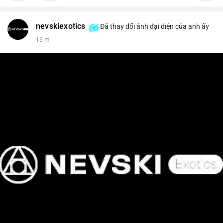
nevskiexotics
Đã thay đổi ảnh đại diện của anh ấy
16 m