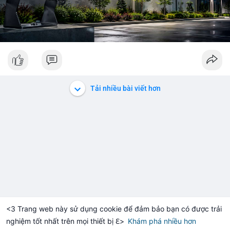
Tải nhiều bài viết hơn
<3 Trang web này sử dụng cookie để đảm bảo bạn có được trải
nghiệm tốt nhất trên mọi thiết bị ℇ>
Khám phá nhiều hơn
Solana
BNB
$73.40
$592.68
+1.29%
SOL
-1.13%
BNB
-