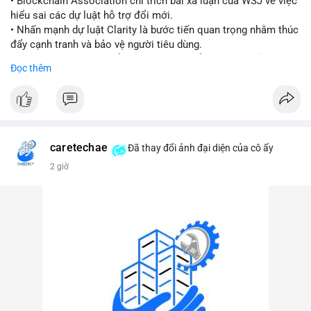
• Blockchain Association chỉ trích bài xã luận của WSJ về việc
hiểu sai các dự luật hỗ trợ đổi mới.
#vlikevn
#titanbot
• Nhấn mạnh dự luật Clarity là bước tiến quan trọng nhằm thúc
đẩy cạnh tranh và bảo vệ người tiêu dùng.
📰 Nguồn: Cointelegraph
• Phản đối các quan điểm kìm hãm sự đổi mới trong lĩnh vực
Đọc thêm
tài sản số.
#blockchain
#cryptonews
#regulation
#binancesquare
$btc $eth
caretechae
Đã thay đổi ảnh đại diện của cô ấy
#vlikevn
#titanbot
2 giờ
📰 Nguồn: CoinDesk