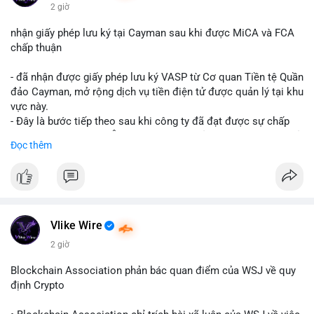
$btc $eth
2 giờ
#vlikevn
#titanbot
nhận giấy phép lưu ký tại Cayman sau khi được MiCA và FCA
chấp thuận
📰 Nguồn: CoinDesk
- đã nhận được giấy phép lưu ký VASP từ Cơ quan Tiền tệ Quần
đảo Cayman, mở rộng dịch vụ tiền điện tử được quản lý tại khu
vực này.
- Đây là bước tiếp theo sau khi công ty đã đạt được sự chấp
thuận từ MiCA (Châu Âu) và FCA (Anh), củng cố vị thế tuân thủ
Đọc thêm
quy định toàn cầu.
- Giấy phép này cho phép cung cấp dịch vụ lưu ký tài sản số
một cách hợp pháp tại Cayman, thu hút thêm khách hàng tổ
chức.
- Động thái này phản ánh xu hướng các sàn giao dịch và nền
tảng tiền điện tử tăng cường tuân thủ pháp lý để mở rộng hoạt
Vlike Wire
động.
2 giờ
#binancesquare
#cryptonews
#blockchain
#regulation
Blockchain Association phản bác quan điểm của WSJ về quy
#custody
định Crypto
$btc $eth