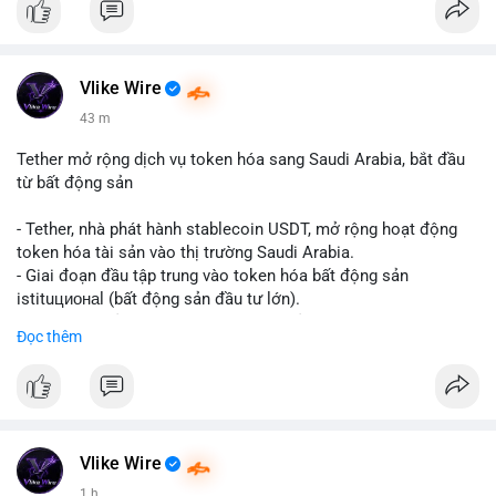
Vlike Wire
43 m
Tether mở rộng dịch vụ token hóa sang Saudi Arabia, bắt đầu
từ bất động sản
- Tether, nhà phát hành stablecoin USDT, mở rộng hoạt động
token hóa tài sản vào thị trường Saudi Arabia.
- Giai đoạn đầu tập trung vào token hóa bất động sản
istituционаl (bất động sản đầu tư lớn).
- Kế hoạch mở rộng sang các lớp tài sản khác trong tương lai.
Đọc thêm
- Bước đi này nhằm tăng khả năng truy cập và thanh khoản cho
tài sản truyền thống qua blockchain.
#binancesquare
#cryptonews
#usdt
#tether
#tokenization
#realestate
#saudiarabia
#blockchain
Vlike Wire
$usdt
1 h