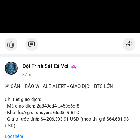
Đội Trinh Sát Cá Voi
37 m
🚨 CẢNH BÁO WHALE ALERT - GIAO DỊCH BTC LỚN
Chi tiết giao dịch:
- Mã giao dịch: 2a849cd4...450e6cf8
- Khối lượng di chuyển: 65.0319 BTC
- Giá trị ước tính: $4,206,393.91 USD (theo thị giá $64,681.98
USD)
- Thời gian: 16:19:52 2026-08-06 UTC
Đọc thêm