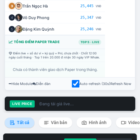
Trần Ngọc Hà
25,445
3
VNĐ
Võ Duy Phong
25,347
4
VNĐ
Đặng Kim Quỳnh
25,246
5
VNĐ
TỔNG ĐIỂM PAPER TRADE
TOP 5 · LIVE
Điểm live = số dư ví + ký quỹ + PnL chưa chốt · Chốt 12:00
ngày cuối tháng · Top 1 trên 20.000 đ nhận 30 ngày VIP Whale.
Chưa có thành viên giao dịch Paper trong tháng.
Hide Module
Diễn đàn
Auto-refresh (30s)
Refresh Now
Đang tải giá live...
LIVE PRICE
Tất cả
Văn bản
Hình ảnh
Video