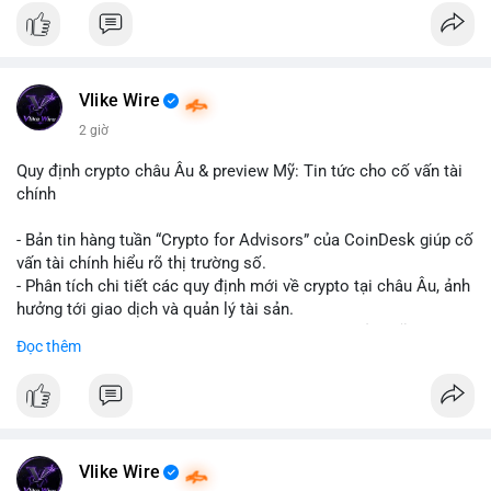
#binancesquare
#cryptonews
#hyperliquid
#rwa
#defi
$btc $eth
Vlike Wire
#vlikevn
#titanbot
2 giờ
📰 Nguồn: Cointelegraph
Quy định crypto châu Âu & preview Mỹ: Tin tức cho cố vấn tài
chính
- Bản tin hàng tuần “Crypto for Advisors” của CoinDesk giúp cố
vấn tài chính hiểu rõ thị trường số.
- Phân tích chi tiết các quy định mới về crypto tại châu Âu, ảnh
hưởng tới giao dịch và quản lý tài sản.
- Đánh giá các xu hướng và dự báo chính sách của Mỹ, giúp
Đọc thêm
nhà đầu tư chuẩn bị chiến lược.
- Cập nhật nhanh các thay đổi pháp lý, rủi ro và cơ hội đầu tư
trong lĩnh vực blockchain.
#binancesquare
#cryptonews
#regulation
#europe
#us
Vlike Wire