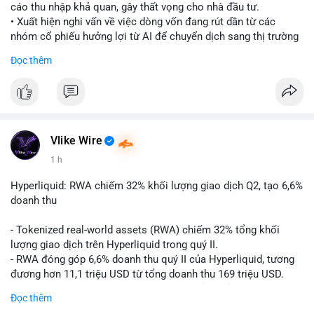
cáo thu nhập khả quan, gây thất vọng cho nhà đầu tư.
• Xuất hiện nghi vấn về việc dòng vốn đang rút dần từ các
nhóm cổ phiếu hưởng lợi từ AI để chuyển dịch sang thị trường
tiền điện tử.
Đọc thêm
• Diễn biến này có thể là tín hiệu cho thấy sự luân chuyển dòng
tiền giữa các nhóm tài sản công nghệ và crypto.
#binancesquare
#cryptonews
#marketanalysis
#ai
#investing
$btc $eth
Vlike Wire
1 h
#vlikevn
#titanbot
Hyperliquid: RWA chiếm 32% khối lượng giao dịch Q2, tạo 6,6%
📰 Nguồn: CoinDesk
doanh thu
- Tokenized real-world assets (RWA) chiếm 32% tổng khối
lượng giao dịch trên Hyperliquid trong quý II.
- RWA đóng góp 6,6% doanh thu quý II của Hyperliquid, tương
đương hơn 11,1 triệu USD từ tổng doanh thu 169 triệu USD.
- Đây là dấu hiệu mạnh mẽ về sự tăng trưởng của thị trường tài
Đọc thêm
sản hóa thực tế trên sàn giao dịch phi tập trung.