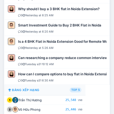
Why should I buy a 3 BHK flat in Noida Extension?
0
Yesterday at 6:25 AM
Smart Investment Guide to Buy 2 BHK Flat in Noida
0
Yesterday at 6:20 AM
Is a 4 BHK Flat in Noida Extension Good for Remote Work?
0
Yesterday at 5:26 AM
Can researching a company reduce common interview mi
0
Tuesday a31 10:12 AM
How can I compare options to buy flat in Noida Extension?
0
Tuesday a31 6:30 AM
BẢNG XẾP HẠNG
TOP 5
Trần Thị Hương
25,548
1
VNĐ
Võ Hữu Phong
25,446
2
VNĐ