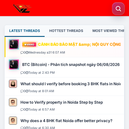
LATEST THREADS
HOTTEST THREADS
MOST VIEWED THRE
CẢNH BÁO BẢO MẬT &amp; NỘI QUY CỘNG ĐỒNG
VÀNG
0
Wednesday a31 6:07 AM
BTC (Bitcoin) - Phân tích snapshot ngày 06/08/2026
0
Today at 2:43 PM
What should I verify before booking 3 BHK flats in Noida?
0
Today at 8:01 AM
How to Verify property in Noida Step by Step
0
Today at 6:57 AM
Why does a 4 BHK flat Noida offer better privacy?
0
Today at 6:30 AM