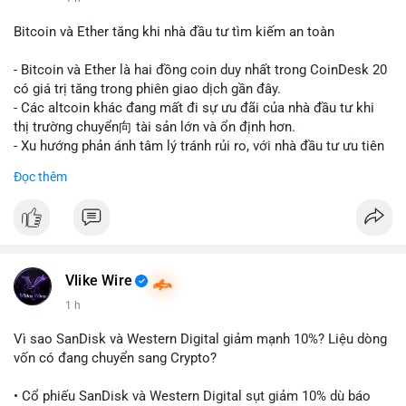
#vlikevn
#titanbot
Bitcoin và Ether tăng khi nhà đầu tư tìm kiếm an toàn
📰 Nguồn: CoinDesk
- Bitcoin và Ether là hai đồng coin duy nhất trong CoinDesk 20
có giá trị tăng trong phiên giao dịch gần đây.
- Các altcoin khác đang mất đi sự ưu đãi của nhà đầu tư khi
thị trường chuyển向 tài sản lớn và ổn định hơn.
- Xu hướng phản ánh tâm lý tránh rủi ro, với nhà đầu tư ưu tiên
các token có vốn hóa thị trường lớn nhất.
Đọc thêm
$btc
#btc
$eth
#eth
#vlikevn
#titanbot
📰 Nguồn: CoinDesk
Vlike Wire
1 h
Vì sao SanDisk và Western Digital giảm mạnh 10%? Liệu dòng
vốn có đang chuyển sang Crypto?
• Cổ phiếu SanDisk và Western Digital sụt giảm 10% dù báo