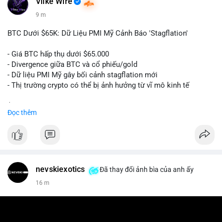
Vlike Wire
9 m
BTC Dưới $65K: Dữ Liệu PMI Mỹ Cảnh Báo 'Stagflation'
- Giá BTC hấp thụ dưới $65.000
- Divergence giữa BTC và cổ phiếu/gold
- Dữ liệu PMI Mỹ gây bối cảnh stagflation mới
- Thị trường crypto có thể bị ảnh hưởng từ vĩ mô kinh tế
$btc
#btc
Đọc thêm
#vlikevn
#titanbot
📰 Nguồn: Cointelegraph
nevskiexotics
Đã thay đổi ảnh bìa của anh ấy
16 m