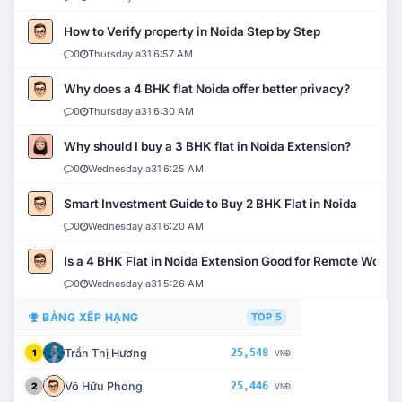
How to Verify property in Noida Step by Step
0
Thursday a31 6:57 AM
Why does a 4 BHK flat Noida offer better privacy?
0
Thursday a31 6:30 AM
Why should I buy a 3 BHK flat in Noida Extension?
0
Wednesday a31 6:25 AM
Smart Investment Guide to Buy 2 BHK Flat in Noida
0
Wednesday a31 6:20 AM
Is a 4 BHK Flat in Noida Extension Good for Remote Work?
0
Wednesday a31 5:26 AM
BẢNG XẾP HẠNG
TOP 5
Trần Thị Hương
25,548
1
VNĐ
Võ Hữu Phong
25,446
2
VNĐ