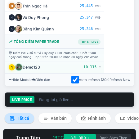
Trần Ngọc Hà
25,445
3
VNĐ
Võ Duy Phong
25,347
4
VNĐ
Đặng Kim Quỳnh
25,246
5
VNĐ
TỔNG ĐIỂM PAPER TRADE
TOP 5 · LIVE
Điểm live = số dư ví + ký quỹ + PnL chưa chốt · Chốt 12:00
ngày cuối tháng · Top 1 trên 20.000 đ nhận 30 ngày VIP Whale.
Demo123
10.115
1
đ
Hide Module
Diễn đàn
Auto-refresh (30s)
Refresh Now
Đang tải giá live...
LIVE PRICE
Tất cả
Văn bản
Hình ảnh
Video
Trung Tâm
(BTC
Biểu Đồ Xu
Danh Sách Theo