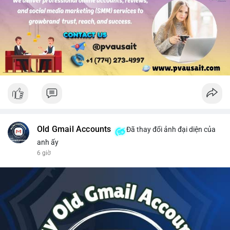
#solusdt
#longsol
#vung76
#breakoutsol
#lenhmuasol
Old Gmail Accounts
Đã thay đổi ảnh đại diện của
anh ấy
6 giờ