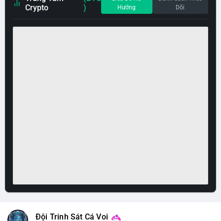
Crypto
)
Hướng
Dõi
Đội Trinh Sát Cá Voi