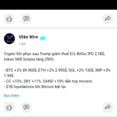
Vlike Wire
7 giờ
Crypto hồi phục sau Trump giảm thuế EU; BitGo IPO 2,1B$;
token SKR Solana tăng 250%
- BTC +2% 89.900$; ETH +2% 2.995$; SOL +2% 130$; XRP +3%
1.94$.
- CC +15%, SKY +11%, SAND +10% dẫn top movers.
- $1B liquidations khi Bitcoin bật lại.
- Trump hủy thuế EU, tín hiệu giảm áp lực.
Đọc thêm
- Vitalik đề xuất DVT staking cho Ethereum.
- BitGo IPO 18$/cổ phiếu, trị giá ~2B$.
- Senate Ag Committee tiến hành Clarity Act.
- Newrez tính crypto vào điều kiện vay nhà.