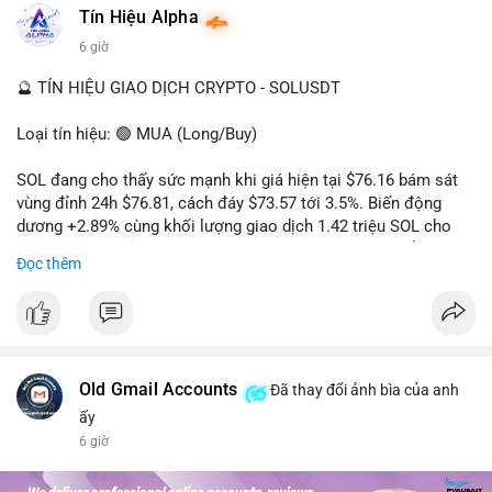
#dongtienlon
Tín Hiệu Alpha
6 giờ
🔮 TÍN HIỆU GIAO DỊCH CRYPTO - SOLUSDT
Loại tín hiệu: 🟢 MUA (Long/Buy)
SOL đang cho thấy sức mạnh khi giá hiện tại $76.16 bám sát
vùng đỉnh 24h $76.81, cách đáy $73.57 tới 3.5%. Biến động
dương +2.89% cùng khối lượng giao dịch 1.42 triệu SOL cho
thấy lực cầu chủ động đang chiếm ưu thế, phe mua kiểm soát
Đọc thêm
hoàn toàn nhịp điều chỉnh.
Khuyến nghị giao dịch cụ thể:
- Vùng Entry: 75.80 - 76.20 (chờ retest vùng kháng cự cũ thành
hỗ trợ)
- Mục tiêu chốt lời: TP1: 77.50, TP2: 78.80
Old Gmail Accounts
Đã thay đổi ảnh bìa của anh
- Cắt lỗ: 74.90 (dưới vùng hỗ trợ gần nhất)
ấy
6 giờ
Quản trị vốn: Khối lượng vào lệnh tối đa 2-3% tài khoản, ưu tiên
chốt 50% vị thế tại TP1 và dời stop loss về điểm hòa vốn.