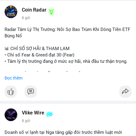
- HK cấp giấy phép stablecoin mới.
- Tòa án Nga công nhận crypto là tài sản.
Coin Radar
- Trump hy vọng ký bill cấu trúc thị trường crypto.
8 giờ
- Saga EVM bị hack 7M$, quỹ trộm chuyển sang Ethereum.
- Steak ’n Shake thưởng BTC cho nhân viên.
Radar Tâm Lý Thị Trường: Nỗi Sợ Bao Trùm Khi Dòng Tiền ETF
#binancesquare
#cryptonews
#btc
#eth
#sol
#xrp
#cc
#sky
Bùng Nổ
#sand
#bitgo
#solana
#stablecoin
#regulation
📊 CHỈ SỐ SỢ HÃI & THAM LAM
$btc $eth $sol $xrp $cc $sky $sand $skr
#skr
• Chỉ số Fear & Greed đạt 30 (Fear)
• Tâm lý thị trường đang ở mức sợ hãi, nhà đầu tư thận trọng.
#vlikevn
#titanbot
📈 XU HƯỚNG TÌM KIẾM & THẢO LUẬN
Đọc thêm
📰 Nguồn: Decrypt
• CoinGecko Trending: PENGU, TUT, ACE, CASHCAT, ANSEM,
STONKBROKER, UNI
• LunarCrush Trending: Ethereum, Solana, Dogecoin, Polkadot,
Chainlink, Taylor Swift, Tesla
• Google Trends Việt Nam: Real Madrid, Giao hữu câu lạc bộ,
Tinh hà say hi
Vlike Wire
8 giờ
💬 DÒNG CHẢY TIN TỨC & TRUYỀN THÔNG
• Binance Square: Cộng đồng đang tranh luận về lệnh
Doanh số ví lạnh tại Nga tăng gấp đôi trước thềm luật mới