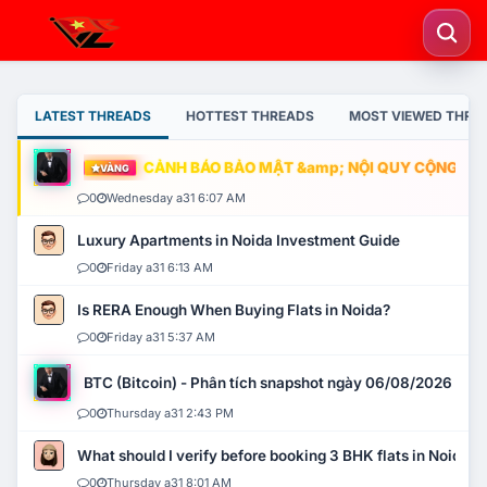
LATEST THREADS
HOTTEST THREADS
MOST VIEWED THRE
CẢNH BÁO BẢO MẬT &amp; NỘI QUY CỘNG ĐỒNG
VÀNG
0
Wednesday a31 6:07 AM
Luxury Apartments in Noida Investment Guide
0
Friday a31 6:13 AM
Is RERA Enough When Buying Flats in Noida?
0
Friday a31 5:37 AM
BTC (Bitcoin) - Phân tích snapshot ngày 06/08/2026
0
Thursday a31 2:43 PM
What should I verify before booking 3 BHK flats in Noida?
0
Thursday a31 8:01 AM