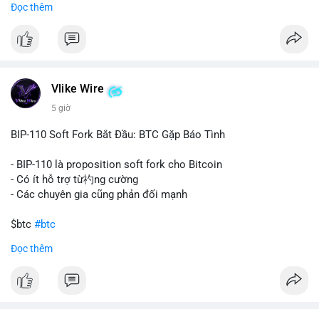
Đọc thêm
#67dot9754btc
#4dot42trieuusd
#chuyenvilanh
Nhận định phân tích:
#dongtiencavoi
#mempoolbtc
Khối lượng 94.58 BTC trị giá hơn 6.15 triệu USD được di
chuyển trong một giao dịch duy nhất cho thấy dấu hiệu của
một tổ chức hoặc cá nhân sở hữu lượng tài sản lớn. Động thái
Vlike Wire
này có thể phản ánh ba kịch bản chính: thứ nhất, cá voi đang
chuẩn bị thanh khoản bằng cách chuyển lên sàn giao dịch, tạo
5 giờ
áp lực bán tiềm năng; thứ hai, tài sản được chuyển vào ví lạnh
để nắm giữ dài hạn, thể hiện niềm tin vào xu hướng tăng; thứ
BIP-110 Soft Fork Bắt Đầu: BTC Gặp Báo Tình
ba, hành vi chia tách hoặc tái cấu trúc danh mục nhằm phân
tán rủi ro. Với mức giá 65K, khối lượng này không quá lớn để
- BIP-110 là proposition soft fork cho Bitcoin
gây sốc thanh khoản tức thời, nhưng vẫn đủ sức tạo biến động
- Có ít hỗ trợ từ礿ng cường
tâm lý ngắn hạn nếu hướng đến sàn tập trung.
- Các chuyên gia cũng phản đối mạnh
Lời khuyên cho nhà đầu tư nhỏ lẻ:
$btc
#btc
Theo dõi các giao dịch tiếp theo từ cùng địa chỉ ví để xác nhận
Đọc thêm
hướng đi của dòng tiền. Tránh hành động theo cảm xúc, ưu
#vlikevn
#titanbot
tiên quản trị rủi ro và không mở vị thế lớn trước khi có tín hiệu
rõ ràng về đích đến của số BTC này.
📰 Nguồn: CoinDesk
#94dot58btc
#vilanh
#chuyentiencavoi
#btcmempool