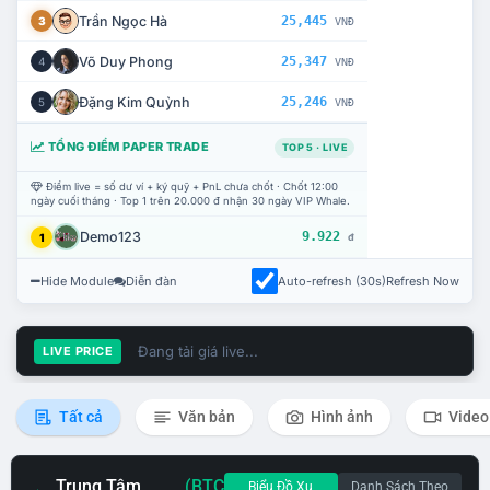
Trần Ngọc Hà
25,445
3
VNĐ
Võ Duy Phong
25,347
4
VNĐ
Đặng Kim Quỳnh
25,246
5
VNĐ
TỔNG ĐIỂM PAPER TRADE
TOP 5 · LIVE
Điểm live = số dư ví + ký quỹ + PnL chưa chốt · Chốt 12:00
ngày cuối tháng · Top 1 trên 20.000 đ nhận 30 ngày VIP Whale.
Demo123
9.922
1
đ
Hide Module
Diễn đàn
Auto-refresh (30s)
Refresh Now
Đang tải giá live...
LIVE PRICE
Tất cả
Văn bản
Hình ảnh
Video
Trung Tâm
(BTC
Biểu Đồ Xu
Danh Sách Theo