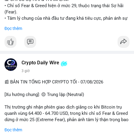
• Chỉ số Fear & Greed hiện ở mức 29, thuộc trạng thái Sợ hãi
#vlikevn
#titanbot
(Fear).
• Tâm lý chung của nhà đầu tư đang khá tiêu cực, phản ánh sự
📰 Nguồn: Cointelegraph
thận trọng cao độ trước các biến động thị trường.
Đọc thêm
📈 XU HƯỚNG TÌM KIẾM & THẢO LUẬN
• CoinGecko Trending: Plume (PLUME), Cash Cat (CASHCAT),
Biconomy (BICO), Hashflow (HFT), Ondo (ONDO), StonkBroker
(STONKBROKER), (PUMP).
• LunarCrush Trending: Ethereum, Solana, Dogecoin, Polkadot,
Crypto Daily Wire
Chainlink.
3 giờ
• Google Trends Việt Nam: Các chủ đề về bóng đá (Man Utd,
Viettel) và các từ khóa đời sống khác đang chiếm ưu thế.
📰 BẢN TIN TỔNG HỢP CRYPTO TỐI - 07/08/2026
💬 DÒNG CHẢY TIN TỨC & TRUYỀN THÔNG
[Xu hướng chung]: 🟡 Trung lập (Neutral)
• Tin tức pháp lý: Tòa phúc thẩm Hoa Kỳ giữ nguyên bản án 25
năm tù đối với Sam Bankman-Fried (FTX).
Thị trường ghi nhận phiên giao dịch giằng co khi Bitcoin trụ
• Tin tức vĩ mô: Cảnh báo về tình trạng stagflation (lạm phát
quanh vùng 64.400 - 64.700 USD, trong khi chỉ số Fear & Greed
đình trệ) từ dữ liệu PMI của Mỹ; thu nhập của người Mỹ đang
dừng ở mức 25 (Extreme Fear), phản ánh tâm lý thận trọng bao
chịu áp lực lớn.
trùm giới đầu tư.
Đọc thêm
• Tin tức Binance: Binance chuẩn bị nâng cấp dịch vụ giao dịch