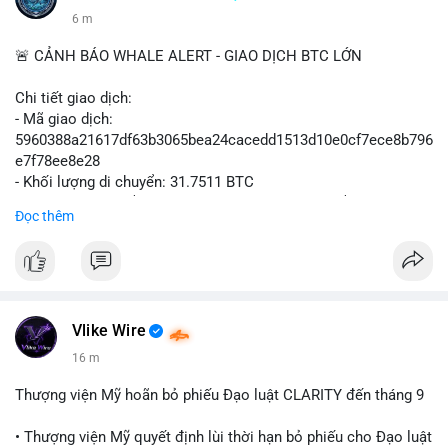
6 m
🚨 CẢNH BÁO WHALE ALERT - GIAO DỊCH BTC LỚN
Chi tiết giao dịch:
- Mã giao dịch:
5960388a21617df63b3065bea24cacedd1513d10e0cf7ece8b796
e7f78ee8e28
- Khối lượng di chuyển: 31.7511 BTC
- Giá trị ước tính: $2,042,300.50 USD (theo thị giá $64,322.12
Đọc thêm
USD)
- Thời gian: 03:19:19 2
Vlike Wire
16 m
Thượng viện Mỹ hoãn bỏ phiếu Đạo luật CLARITY đến tháng 9
• Thượng viện Mỹ quyết định lùi thời hạn bỏ phiếu cho Đạo luật