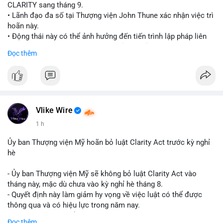
CLARITY sang tháng 9.
• Lãnh đạo đa số tại Thượng viện John Thune xác nhận việc trì
hoãn này.
• Động thái này có thể ảnh hưởng đến tiến trình lập pháp liên
quan đến khung pháp lý tiền điện tử tại Mỹ.
Đọc thêm
$btc $eth
#vlikevn
#titanbot
📰 Nguồn: Cointelegraph
Vlike Wire
1 h
Ủy ban Thượng viện Mỹ hoãn bỏ luật Clarity Act trước kỳ nghỉ
hè
- Ủy ban Thượng viện Mỹ sẽ không bỏ luật Clarity Act vào
tháng này, mặc dù chưa vào kỳ nghỉ hè tháng 8.
- Quyết định này làm giảm hy vọng về việc luật có thể được
thông qua và có hiệu lực trong năm nay.
- Luật Clarity Act nhằm cung cấp quy định rõ ràng hơn về danh
Đọc thêm