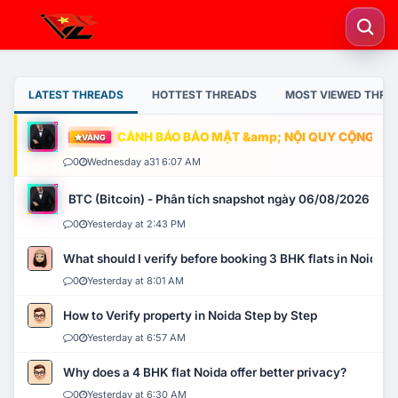
LATEST THREADS
HOTTEST THREADS
MOST VIEWED THRE
CẢNH BÁO BẢO MẬT &amp; NỘI QUY CỘNG ĐỒNG
VÀNG
0
Wednesday a31 6:07 AM
BTC (Bitcoin) - Phân tích snapshot ngày 06/08/2026
0
Yesterday at 2:43 PM
What should I verify before booking 3 BHK flats in Noida?
0
Yesterday at 8:01 AM
How to Verify property in Noida Step by Step
0
Yesterday at 6:57 AM
Why does a 4 BHK flat Noida offer better privacy?
0
Yesterday at 6:30 AM