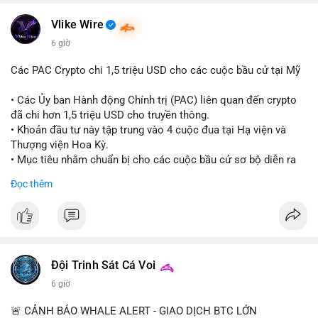
#vlikevn
#titanbot
Vlike Wire
📰 Nguồn: CoinDesk
6 giờ
Các PAC Crypto chi 1,5 triệu USD cho các cuộc bầu cử tại Mỹ
• Các Ủy ban Hành động Chính trị (PAC) liên quan đến crypto
đã chi hơn 1,5 triệu USD cho truyền thông.
• Khoản đầu tư này tập trung vào 4 cuộc đua tại Hạ viện và
Thượng viện Hoa Kỳ.
• Mục tiêu nhằm chuẩn bị cho các cuộc bầu cử sơ bộ diễn ra
vào ngày 18 tháng 8.
Đọc thêm
#cryptonews
#politics
#usa
#binancesquare
$btc $eth
#vlikevn
#titanbot
Đội Trinh Sát Cá Voi
6 giờ
📰 Nguồn: Cointelegraph
🚨 CẢNH BÁO WHALE ALERT - GIAO DỊCH BTC LỚN