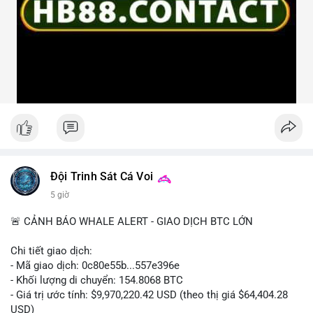
Đội Trinh Sát Cá Voi
5 giờ
🚨 CẢNH BÁO WHALE ALERT - GIAO DỊCH BTC LỚN
Chi tiết giao dịch:
- Mã giao dịch: 0c80e55b...557e396e
- Khối lượng di chuyển: 154.8068 BTC
- Giá trị ước tính: $9,970,220.42 USD (theo thị giá $64,404.28
USD)