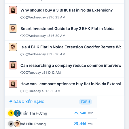
Why should I buy a 3 BHK flat in Noida Extension?
0
Wednesday a31 6:25 AM
Smart Investment Guide to Buy 2 BHK Flat in Noida
0
Wednesday a31 6:20 AM
Is a 4 BHK Flat in Noida Extension Good for Remote Work?
0
Wednesday a31 5:26 AM
Can researching a company reduce common interview mi
0
Tuesday a31 10:12 AM
How can I compare options to buy flat in Noida Extension?
0
Tuesday a31 6:30 AM
BẢNG XẾP HẠNG
TOP 5
Trần Thị Hương
25,548
1
VNĐ
Võ Hữu Phong
25,446
2
VNĐ