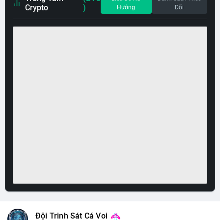
Crypto
)
Hướng
Dõi
Đội Trinh Sát Cá Voi