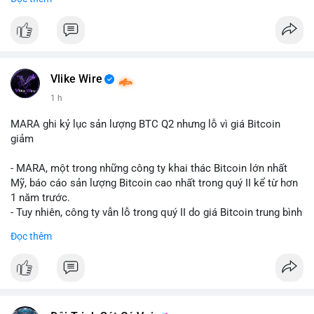
mục chứng chỉ cho tài sản số tại Mỹ.
- Sự trì hoãn có thể ảnh hưởng đến sự tin tưởng của nhà đầu tư
và phát triển thị trường crypto tại Mỹ.
$btc $eth
Vlike Wire
#vlikevn
#titanbot
1 h
📰 Nguồn: CoinDesk
MARA ghi kỷ lục sản lượng BTC Q2 nhưng lỗ vì giá Bitcoin
giảm
- MARA, một trong những công ty khai thác Bitcoin lớn nhất
Mỹ, báo cáo sản lượng Bitcoin cao nhất trong quý II kể từ hơn
1 năm trước.
- Tuy nhiên, công ty vẫn lỗ trong quý II do giá Bitcoin trung bình
giảm 28% so với cùng kỳ năm trước.
Đọc thêm
- Sự tăng sản lượng không đủ bù đắp cho sự suy giảm giá trị
của Bitcoin, ảnh hưởng trực tiếp đến doanh thu và lợi nhuận.
$btc
#btc