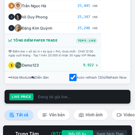
Trần Ngọc Hà
25,445
3
VNĐ
Võ Duy Phong
25,347
4
VNĐ
Đặng Kim Quỳnh
25,246
5
VNĐ
TỔNG ĐIỂM PAPER TRADE
TOP 5 · LIVE
Điểm live = số dư ví + ký quỹ + PnL chưa chốt · Chốt 12:00
ngày cuối tháng · Top 1 trên 20.000 đ nhận 30 ngày VIP Whale.
Demo123
9.922
1
đ
Hide Module
Diễn đàn
Auto-refresh (30s)
Refresh Now
Đang tải giá live...
LIVE PRICE
Tất cả
Văn bản
Hình ảnh
Video
Trung Tâm
(BTC
Biểu Đồ Xu
Danh Sách Theo