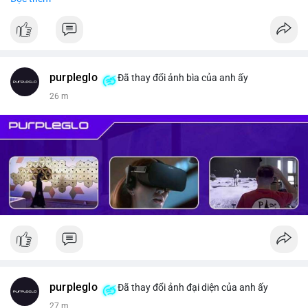
#vlikevn
#titanbot
📰 Nguồn: CoinDesk
purpleglo
Đã thay đổi ảnh bìa của anh ấy
26 m
purpleglo
Đã thay đổi ảnh đại diện của anh ấy
27 m