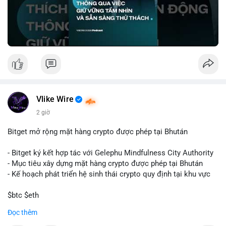
🎥 Xem video trực tiếp tại:
Nguồn: VIETSUCCESS
Vlike Wire
2 giờ
Bitget mở rộng mặt hàng crypto được phép tại Bhután
- Bitget ký kết hợp tác với Gelephu Mindfulness City Authority
- Mục tiêu xây dựng mặt hàng crypto được phép tại Bhután
- Kế hoạch phát triển hệ sinh thái crypto quy định tại khu vực
$btc $eth
Đọc thêm
#vlikevn
#titanbot