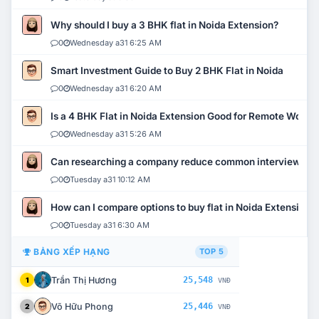
Why should I buy a 3 BHK flat in Noida Extension?
0
Wednesday a31 6:25 AM
Smart Investment Guide to Buy 2 BHK Flat in Noida
0
Wednesday a31 6:20 AM
Is a 4 BHK Flat in Noida Extension Good for Remote Work?
0
Wednesday a31 5:26 AM
Can researching a company reduce common interview mi
0
Tuesday a31 10:12 AM
How can I compare options to buy flat in Noida Extension?
0
Tuesday a31 6:30 AM
BẢNG XẾP HẠNG
TOP 5
Trần Thị Hương
25,548
1
VNĐ
Võ Hữu Phong
25,446
2
VNĐ