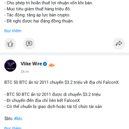
tái cơ cấu danh mục trước phiên giao dịch Âu-Mỹ. Tâm lý thị
- Cho phép trì hoãn thuế lợi nhuận vốn khi bán.
trường có thể dao động nhẹ khi nhà đầu tư nhỏ lẻ theo dõi
- Mục tiêu giảm thuế hàng triệu đô.
động thái này.
- Tác động: tăng áp lực bán crypto.
- Đề nghị được hai đảng đồng thuận.
Lời khuyên cho nhà đầu tư nhỏ lẻ: Theo dõi xác nhận giao dịch
#clarity
#trump
#crypto
#tax
#bloomberg
Đọc thêm
và điểm đến của số BTC này trong 2-4 giờ tới. Nếu dòng tiền
vào sàn, cân nhắc giảm đòn bẩy hoặc chốt lời một phần để
$btc $eth
phòng thủ. Nếu vào ví lạnh, có thể duy trì chiến lược nắm giữ
hiện tại mà không cần hoảng loạn.
#vlikevn
#titanbot
#160btc
#vilanh
#thanhkhoansan
#aplucban
#btcmempool
📰 Nguồn: Cointelegraph
Vlike Wire
26 m
BTC 50 BTC ẩn từ 2011 chuyển $3.2 triệu về địa chỉ FalconX
- BTC 50 BTC ẩn từ 2011 được di chuyển $3.2 triệu
- Đi chuyển đến địa chỉ liên kết FalconX
- Có thể chuẩn bị giao dịch hoặc tái tổ chức tài sản
$btc
#btc
Đọc thêm