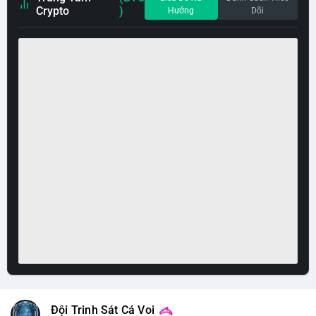
Crypto
)
Hướng
Dõi
Đội Trinh Sát Cá Voi