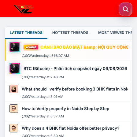
LATEST THREADS
HOTTEST THREADS
MOST VIEWED THRE
CẢNH BÁO BẢO MẬT &amp; NỘI QUY CỘNG ĐỒNG
VÀNG
0
Wednesday a31 6:07 AM
BTC (Bitcoin) - Phân tích snapshot ngày 06/08/2026
0
Yesterday at 2:43 PM
What should I verify before booking 3 BHK flats in Noida?
0
Yesterday at 8:01 AM
How to Verify property in Noida Step by Step
0
Yesterday at 6:57 AM
Why does a 4 BHK flat Noida offer better privacy?
0
Yesterday at 6:30 AM