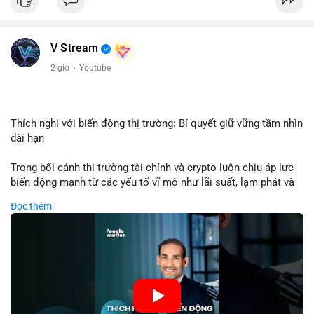
USD được thực hiện trong khung giờ sáng sớm, cho thấy dấu
hiệu của một tổ chức hoặc cá nhân sở hữu lượng tài sản lớn.
Quy mô chuyển động này nằm ở mức trung bình - lớn, không
V Stream
đủ tạo áp lực bán trực tiếp lên thị trường nhưng phản ánh tâm
lý thận trọng của cá voi. Nếu dòng tiền này hướng về ví sàn
2 giờ
·
Youtube
giao dịch, khả năng cao là động thái chuẩn bị thanh khoản
hoặc chốt lời một phần; ngược lại, nếu chuyển sang ví lạnh, đó
là tín hiệu tích lũy dài hạn, củng cố niềm tin vào xu hướng tăng
của BTC.
Thích nghi với biến động thị trường: Bí quyết giữ vững tầm nhìn
dài hạn
Lời khuyên: Nhà đầu tư nhỏ lẻ nên theo dõi thêm 2-3 giao dịch
tương tự trong 24 giờ tới để xác nhận xu hướng. Không nên
Trong bối cảnh thị trường tài chính và crypto luôn chịu áp lực
hành động vội vàng dựa trên một giao dịch đơn lẻ, hãy ưu tiên
biến động mạnh từ các yếu tố vĩ mô như lãi suất, lạm phát và
quản trị rủi ro và giữ kỷ luật với kế hoạch đầu tư đã đề ra.
chính sách tiền tệ, việc duy trì tầm nhìn chiến lược trở thành
Đọc thêm
chìa khóa để đầu tư viên vượt qua giai đoạn không chắc chắn.
#8dot3271btc
#giaodichlon
#vilanh
#tamlycavoi
Thay vì phản ứng cảm xúc với những dao động ngắn hạn, các
#mempoolbtc
nhà đầu tư thành công thường tập trung vào nguyên tắc cơ
bản, phân배 tài sản hợp lý và kiên持 theo kế hoạch đã định.
Điều này không chỉ giúp giảm rủi ro mà còn tạo điều kiện để
tận dụng cơ hội khi thị trường phục hồi.