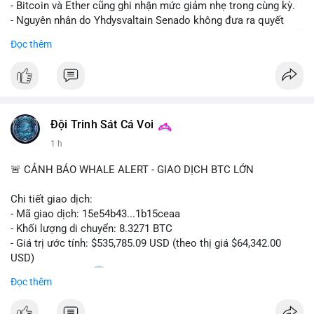
- Bitcoin và Ether cũng ghi nhận mức giảm nhẹ trong cùng kỳ.
- Nguyên nhân do Yhdysvaltain Senado không đưa ra quyết
định về luật Clarity Act (luật cấu trúc thị trường) trước khi nghỉ
Đọc thêm
hè, đẩy việc thảo luận sang tháng 9.
- Việc trì hoãn pháp lý làm tăng sự không chắc chắn quanh
XRP và Ripple, ảnh hưởng đến tâm lý nhà đầu tư.
#binancesquare
#cryptonews
#xrp
#btc
#eth
#clarityact
#ripple
Đội Trinh Sát Cá Voi
1 h
$xrp $btc $eth
🚨 CẢNH BÁO WHALE ALERT - GIAO DỊCH BTC LỚN
#vlikevn
#titanbot
Chi tiết giao dịch:
📰 Nguồn: CoinDesk
- Mã giao dịch: 15e54b43...1b15ceaa
- Khối lượng di chuyển: 8.3271 BTC
- Giá trị ước tính: $535,785.09 USD (theo thị giá $64,342.00
USD)
- Thời gian: 04:20
0 2026-08-07 UTC
Đọc thêm
Nhận định phân tích: Giao dịch 8.3271 BTC trị giá hơn nửa triệu