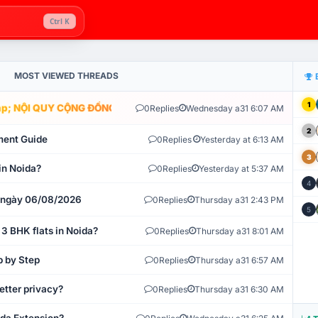
Ctrl K
MOST VIEWED THREADS
1
; NỘI QUY CỘNG ĐỒNG VLIKE.VN: HỆ THỐNG GIÁM SÁT TỰ ĐỘNG V
0
Replies
Wednesday a31 6:07 AM
2
ment Guide
0
Replies
Yesterday at 6:13 AM
3
in Noida?
0
Replies
Yesterday at 5:37 AM
4
t ngày 06/08/2026
0
Replies
Thursday a31 2:43 PM
5
 3 BHK flats in Noida?
0
Replies
Thursday a31 8:01 AM
p by Step
0
Replies
Thursday a31 6:57 AM
etter privacy?
0
Replies
Thursday a31 6:30 AM