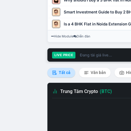
Why should I buy a 3 BHK flat in No
Smart Investment Guide to Buy 2 BH
Is a 4 BHK Flat in Noida Extension
Hide Module
Diễn đàn
Đang tải giá live...
LIVE PRICE
Tất cả
Văn bản
Hì
Trung Tâm Crypto
(BTC)