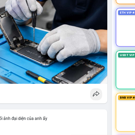
ETH VIP #
USDT VIP
BNB VIP 
i ảnh đại diện của anh ấy