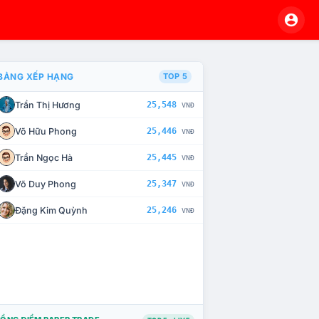
BẢNG XẾP HẠNG
TOP 5
Trần Thị Hương
25,548
VNĐ
À CHẾ TÀI XỬ LÝ VI PHẠM
Võ Hữu Phong
25,446
VNĐ
Trần Ngọc Hà
25,445
VNĐ
Võ Duy Phong
25,347
VNĐ
Đặng Kim Quỳnh
25,246
VNĐ