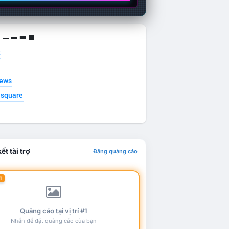
g ▁ ▂ ▃ ▄
t
news
esquare
ết tài trợ
Đăng quảng cáo
1
Quảng cáo tại vị trí #1
Nhấn để đặt quảng cáo của bạn