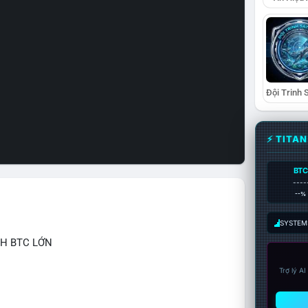
⚡ TITA
BTC
----
--%
SYSTEM:
CH BTC LỚN
Trợ lý A