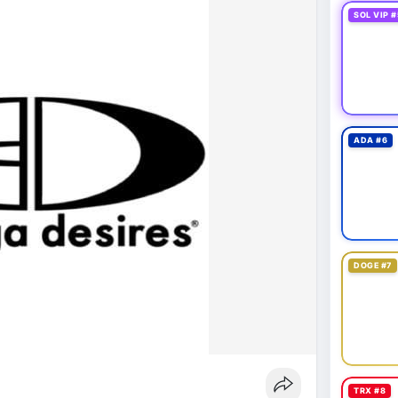
SOL VIP #
ADA #6
DOGE #7
TRX #8