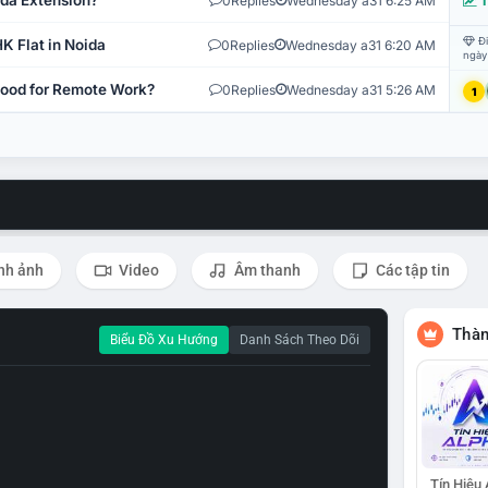
ida Extension?
0
Replies
Wednesday a31 6:25 AM
T
Đi
K Flat in Noida
0
Replies
Wednesday a31 6:20 AM
ngày
 Good for Remote Work?
0
Replies
Wednesday a31 5:26 AM
1
nh ảnh
Video
Âm thanh
Các tập tin
Thàn
Biểu Đồ Xu Hướng
Danh Sách Theo Dõi
Tín Hiệu