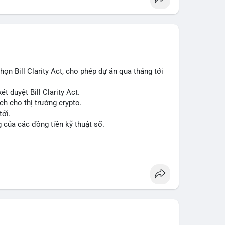
n Bill Clarity Act, cho phép dự án qua tháng tới
t duyệt Bill Clarity Act.
ch cho thị trường crypto.
tới.
g của các đồng tiền kỹ thuật số.
n
#ussenate
#clarityact