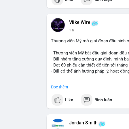
Vlike Wire
1 h
Thượng viện Mỹ mở giai đoạn đầu bình chọ
- Thượng viện Mỹ bắt đầu giai đoạn đầu xé
- Bill nhằm tăng cường quy định, minh bạ
- Đạt 60 phiếu cần thiết để tiến tới tháng 
- Bill có thể ảnh hưởng pháp lý, hoạt độn
#binancesquare
#cryptonews
#regulatio
Đọc thêm
$btc $eth
Like
Bình luận
#vlikevn
#titanbot
📰 Nguồn: CoinDesk
Jordan Smith