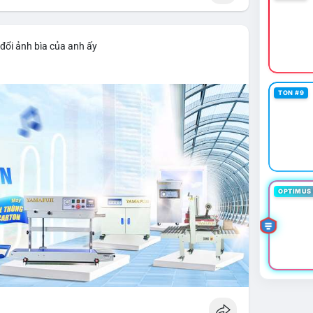
đổi ảnh bìa của anh ấy
TON #9
OPTIMUS 