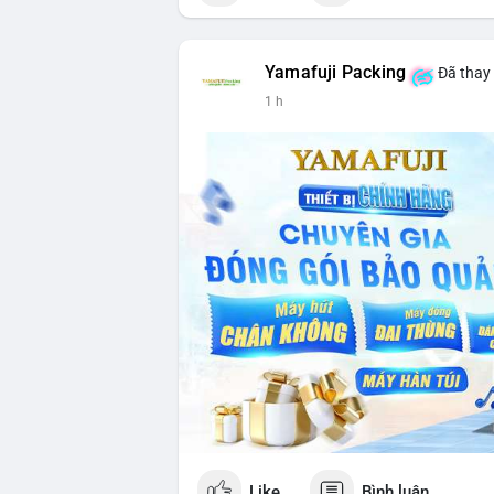
Yamafuji Packing
Đã thay 
1 h
Like
Bình luận