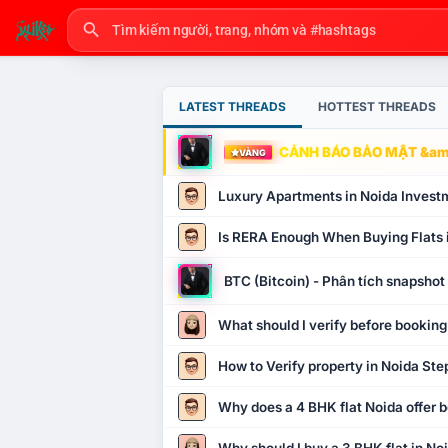
LATEST THREADS
HOTTEST THREADS
CẢNH BÁO BẢO MẬT &amp
VÀNG
Luxury Apartments in Noida Invest
Is RERA Enough When Buying Flats 
BTC (Bitcoin) - Phân tích snapsho
What should I verify before booking
How to Verify property in Noida Ste
Why does a 4 BHK flat Noida offer b