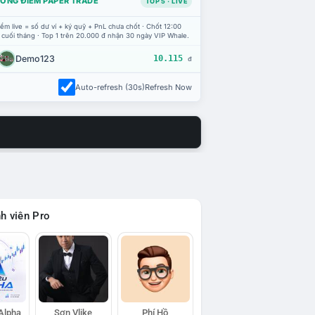
ỔNG ĐIỂM PAPER TRADE
TOP 5 · LIVE
ểm live = số dư ví + ký quỹ + PnL chưa chốt · Chốt 12:00
 cuối tháng · Top 1 trên 20.000 đ nhận 30 ngày VIP Whale.
Demo123
10.115
đ
Auto-refresh (30s)
Refresh Now
h viên Pro
 Alpha
Sơn Vlike
Phí Hồ