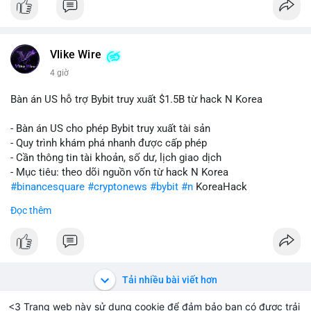
Vlike Wire
4 giờ
Bàn án US hỗ trợ Bybit truy xuất $1.5B từ hack N Korea
- Bàn án US cho phép Bybit truy xuất tài sản
- Quy trình khám phá nhanh được cấp phép
- Cần thông tin tài khoản, số dư, lịch giao dịch
- Mục tiêu: theo dõi nguồn vốn từ hack N Korea
#binancesquare
#cryptonews
#bybit
#n
KoreaHack
Đọc thêm
$btc $eth
#vlikevn
#titanbot
📰 Nguồn: Cointelegraph
Tải nhiều bài viết hơn
<3 Trang web này sử dụng cookie để đảm bảo bạn có được trải