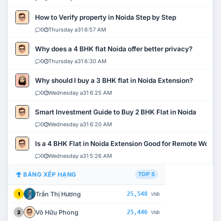
How to Verify property in Noida Step by Step
0
Thursday a31 6:57 AM
Why does a 4 BHK flat Noida offer better privacy?
0
Thursday a31 6:30 AM
Why should I buy a 3 BHK flat in Noida Extension?
0
Wednesday a31 6:25 AM
Smart Investment Guide to Buy 2 BHK Flat in Noida
0
Wednesday a31 6:20 AM
Is a 4 BHK Flat in Noida Extension Good for Remote Work?
0
Wednesday a31 5:26 AM
BẢNG XẾP HẠNG
TOP 5
Trần Thị Hương
25,548
1
VNĐ
Võ Hữu Phong
25,446
2
VNĐ