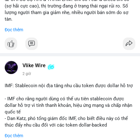
(sợ hãi cực cao), thị trường đang ở trạng thái ngại rủi ro. Số
lượng người tham gia giảm nhẹ, nhiều người bán sớm do sợ
tàn.
Đọc thêm
📈 XU HƯỚNG TÌM KIẾM & THẢO LUẬN: Biconomy (BICO),
Pudgy Penguins (PENGU), Bitcoin SV (BSV) và Kaspa (KAS) là
coin được tìm kiếm nhiều nhất. Chủ đề NFT (Pudgy Penguins),
AI (Hyperliquid) và ổn định (BSV) nổi bật.
💬 DÒNG CHẢY TIN TỨC & TRUYỀN THÔNG: Bàn tán trên
Vlike Wire
Binance Square tập trung vào lệnh kẹp, dự báo NVDA và Musk
2 giờ
Starship 13. Telegram nhấn mạnh luật mới tại Brazil và tranh
luận về Clearity Act.
IMF: Stablecoin nội địa tăng nhu cầu token được dollar hỗ trợ
💡 NHẬN ĐỊNH & KHUYẾN NGHỊ: Tâm lý ngắn hạn vẫn tiêu
- IMF cho rằng người dùng có thể ưu tiên stablecoin được
cực do sợ hãi, nhưng xu hướng coin nhỏ và tin tức AI/NVIDA
dollar hỗ trợ vì tính thanh khoản, hiệu ứng mạng và chấp nhận
có thể tạo cơ hội mua sớm. Cần theo dõi sự thay đổi trong
quốc tế
chính sách crypto Mỹ.
- Dan Katz, phó tổng giám đốc IMF, cho biết điều này có thể
thúc đẩy nhu cầu đối với các token dollar-backed
📊 Nguồn: Radar Tâm Lý Thị Trường
- Nhận định được đưa ra trong bối cảnh các quốc gia phát
Đọc thêm
triển stablecoin nội địa