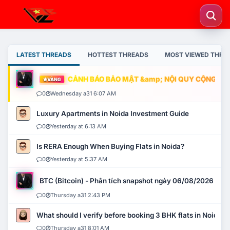
LATEST THREADS
HOTTEST THREADS
MOST VIEWED THRE
CẢNH BÁO BẢO MẬT &amp; NỘI QUY CỘNG ĐỒNG
VÀNG
0
Wednesday a31 6:07 AM
Luxury Apartments in Noida Investment Guide
0
Yesterday at 6:13 AM
Is RERA Enough When Buying Flats in Noida?
0
Yesterday at 5:37 AM
BTC (Bitcoin) - Phân tích snapshot ngày 06/08/2026
0
Thursday a31 2:43 PM
What should I verify before booking 3 BHK flats in Noida?
0
Thursday a31 8:01 AM