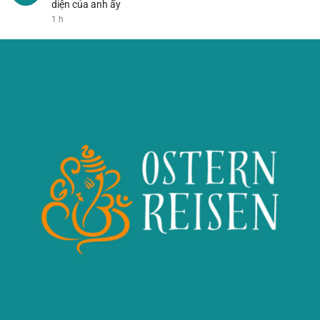
diện của anh ấy
1 h