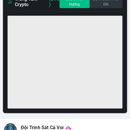
Crypto
)
Hướng
Dõi
Đội Trinh Sát Cá Voi