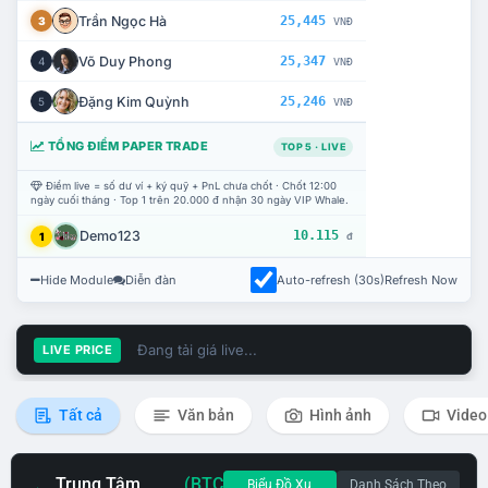
Trần Ngọc Hà
25,445
3
VNĐ
Võ Duy Phong
25,347
4
VNĐ
Đặng Kim Quỳnh
25,246
5
VNĐ
TỔNG ĐIỂM PAPER TRADE
TOP 5 · LIVE
Điểm live = số dư ví + ký quỹ + PnL chưa chốt · Chốt 12:00
ngày cuối tháng · Top 1 trên 20.000 đ nhận 30 ngày VIP Whale.
Demo123
10.115
1
đ
Hide Module
Diễn đàn
Auto-refresh (30s)
Refresh Now
Đang tải giá live...
LIVE PRICE
Tất cả
Văn bản
Hình ảnh
Video
Trung Tâm
(BTC
Biểu Đồ Xu
Danh Sách Theo