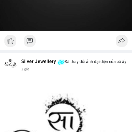
#19dot8371btc
#vilanh
#tichluydaihan
#phanbotaisan
#gia65k
Silver Jewellery
Đã thay đổi ảnh đại diện của cô ấy
3 giờ