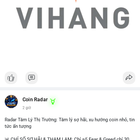
Coin Radar
2 giờ
Radar Tâm Lý Thị Trường: Tâm lý sợ hãi, xu hướng coin nhỏ, tin
tức ấn tượng
📊 CHỈ SỐ SỢ HÃI & THAM LAM: Chỉ số Fear & Greed chỉ 30