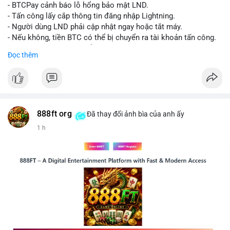
chuyển tiếp theo.
- BTCPay cảnh báo lỗ hổng bảo mật LND.
- Tấn công lấy cắp thông tin đăng nhập Lightning.
Lời khuyên:
- Người dùng LND phải cập nhật ngay hoặc tắt máy.
Nhà đầu tư nhỏ lẻ nên theo dõi sát các giao dịch tiếp theo từ
- Nếu không, tiền BTC có thể bị chuyển ra tài khoản tấn công.
cùng địa chỉ ví nguồn để xác định xu hướng rõ ràng hơn. Tránh
- BTCPay khuyến cáo kiểm tra credentials.
Đọc thêm
hành động vội vàng dựa trên một giao dịch đơn lẻ, hãy kết hợp
với khối lượng giao dịch chung và biểu đồ giá để đưa ra quyết
#binancesquare
#cryptonews
#btc
định hợp lý.
$btc
#289btc
#chuyenvilon
#giaodichchuaxacnhan
#biendongcung
#mucgia64963
#vlikevn
#titanbot
888ft org
Đã thay đổi ảnh bìa của anh ấy
1 h
📰 Nguồn: CoinDesk