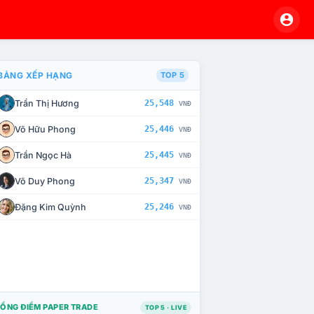
BẢNG XẾP HẠNG
TOP 5
Trần Thị Hương
25,548
VNĐ
À CHẾ TÀI XỬ LÝ VI PHẠM
Võ Hữu Phong
25,446
VNĐ
Trần Ngọc Hà
25,445
VNĐ
Võ Duy Phong
25,347
VNĐ
Đặng Kim Quỳnh
25,246
VNĐ
ỔNG ĐIỂM PAPER TRADE
TOP 5 · LIVE