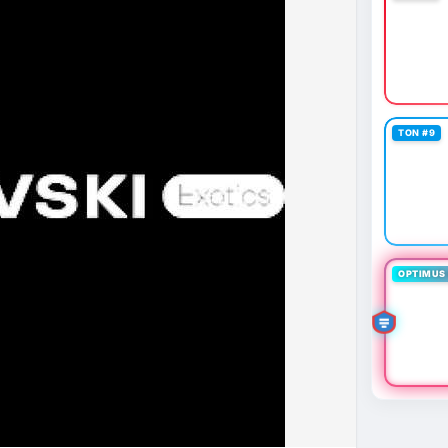
TON #9
OPTIMUS 