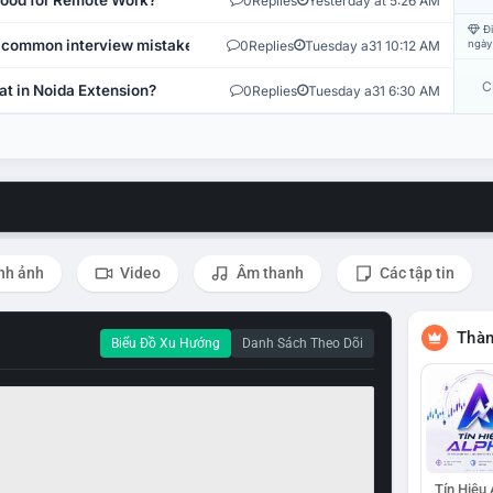
 Good for Remote Work?
0
Replies
Yesterday at 5:26 AM
Đi
 common interview mistakes?
0
Replies
Tuesday a31 10:12 AM
ngày
C
at in Noida Extension?
0
Replies
Tuesday a31 6:30 AM
nh ảnh
Video
Âm thanh
Các tập tin
Thàn
Biểu Đồ Xu Hướng
Danh Sách Theo Dõi
Tín Hiệu