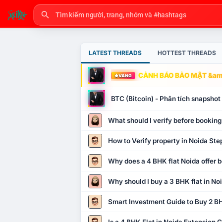
LATEST THREADS
HOTTEST THREADS
CẢNH BÁO BẢO MẬT &amp
VÀNG
BTC (Bitcoin) - Phân tích snapsho
What should I verify before booking
How to Verify property in Noida Ste
Why does a 4 BHK flat Noida offer b
Why should I buy a 3 BHK flat in No
Smart Investment Guide to Buy 2 BH