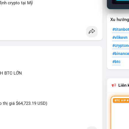
ịnh crypto tại Mỹ
Xu hướn
#titanbo
#vlikevn
#crypto
#binanc
#btc
CH BTC LỚN
Liên k
BTC VIP #
eo thị giá $64,723.19 USD)
 triệu USD vừa được kích hoạt di chuyển trong
là tài sản đang được dịch chuyển giữa các ví