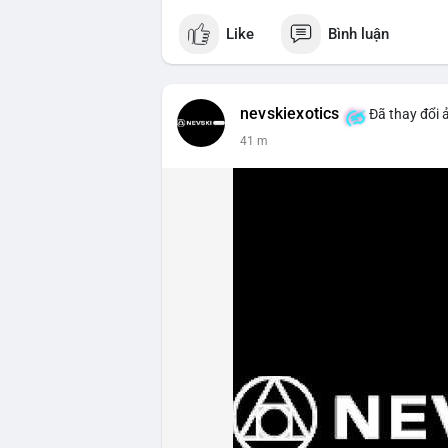
Like
Bình luận
nevskiexotics
Đã thay đổi 
41 m