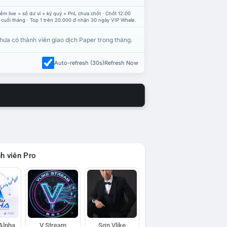
ểm live = số dư ví + ký quỹ + PnL chưa chốt · Chốt 12:00
 cuối tháng · Top 1 trên 20.000 đ nhận 30 ngày VIP Whale.
hưa có thành viên giao dịch Paper trong tháng.
Auto-refresh (30s)
Refresh Now
h viên Pro
 Alpha
V Stream
Sơn Vlike