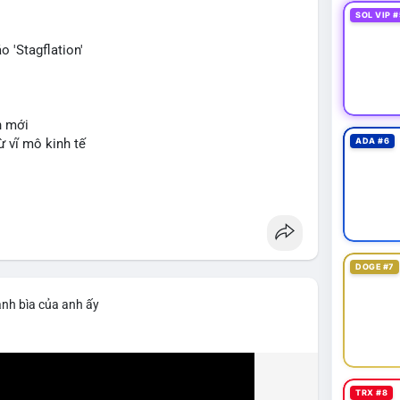
SOL VIP #
 'Stagflation'
n mới
ừ vĩ mô kinh tế
ADA #6
DOGE #7
ảnh bìa của anh ấy
TRX #8