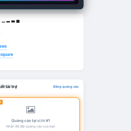
g ▁ ▂ ▃ ▄
t
news
esquare
ết tài trợ
Đăng quảng cáo
1
Quảng cáo tại vị trí #1
Nhấn để đặt quảng cáo của bạn