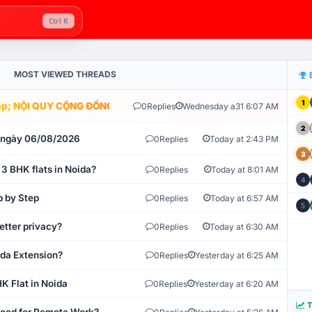
Ctrl K
MOST VIEWED THREADS
1
; NỘI QUY CỘNG ĐỒNG VLIKE.VN: HỆ THỐNG GIÁM SÁT TỰ ĐỘNG V
0
Replies
Wednesday a31 6:07 AM
2
t ngày 06/08/2026
0
Replies
Today at 2:43 PM
3
 3 BHK flats in Noida?
0
Replies
Today at 8:01 AM
4
p by Step
0
Replies
Today at 6:57 AM
5
etter privacy?
0
Replies
Today at 6:30 AM
ida Extension?
0
Replies
Yesterday at 6:25 AM
K Flat in Noida
0
Replies
Yesterday at 6:20 AM
T