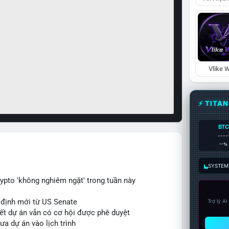
Vlike W
⚡ TITA
BTC
----
--%
SYSTEM:
ypto 'không nghiêm ngặt' trong tuần này
 định mới từ US Senate
Trợ lý A
iết dự án vẫn có cơ hội được phê duyệt
ưa dự án vào lịch trình