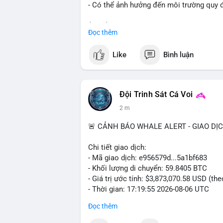
- Có thể ảnh hưởng đến môi trường quy đ
$btc $eth
Đọc thêm
#vlikevn
#titanbot
Like
Bình luận
📰 Nguồn: Cointelegraph
Đội Trinh Sát Cá Voi
2 m
🚨 CẢNH BÁO WHALE ALERT - GIAO DỊ
Chi tiết giao dịch:
- Mã giao dịch: e956579d...5a1bf683
- Khối lượng di chuyển: 59.8405 BTC
- Giá trị ước tính: $3,873,070.58 USD (th
- Thời gian: 17:19:55 2026-08-06 UTC
Đọc thêm
Một khối lượng 59.84 BTC trị giá gần 3.9
mempool. Với quy mô này, khả năng cao 