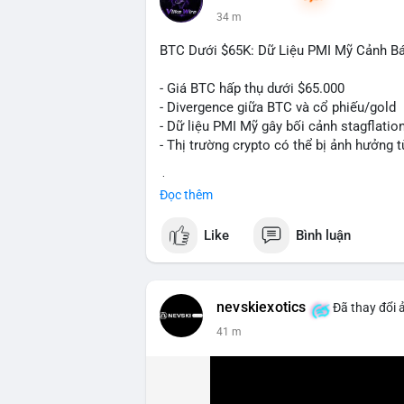
34 m
BTC Dưới $65K: Dữ Liệu PMI Mỹ Cảnh Báo
- Giá BTC hấp thụ dưới $65.000
- Divergence giữa BTC và cổ phiếu/gold
- Dữ liệu PMI Mỹ gây bối cảnh stagflatio
- Thị trường crypto có thể bị ảnh hưởng t
$btc
#btc
Đọc thêm
#vlikevn
#titanbot
Like
Bình luận
📰 Nguồn: Cointelegraph
nevskiexotics
Đã thay đổi 
41 m