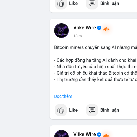
Like
Bình luận
thuộc sở hữu của một tổ chức hoặc cá vo
thành nhiều địa chỉ mới thường cho thấy 
áp lực bán khẩn cấp. Tuy nhiên, nếu dòng
nguy cơ chốt lời là hiện hữu và có thể g
Vlike Wire
18 m
Nhà đầu tư nhỏ lẻ nên quan sát thêm các
đích đến. Tránh hành động theo cảm xúc
Bitcoin miners chuyển sang AI nhưng mất
#59dot84btc
#dichuyenvilanh
#taicocaut
- Các hợp đồng hạ tầng AI dành cho khai 
- Nhà đầu tư yêu cầu hiệu suất thực thi 
- Giá trị cổ phiếu khai thác Bitcoin có t
- Thị trường cần thấy kết quả thực tế từ 
#binancesquare
#cryptonews
#btc
#bitc
Đọc thêm
$btc
Like
Bình luận
#vlikevn
#titanbot
📰 Nguồn: Cointelegraph
Vlike Wire