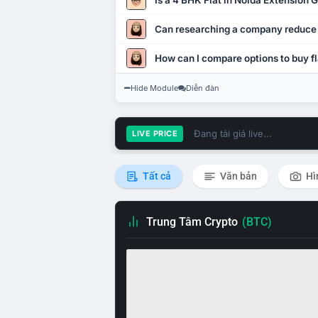
Is a 4 BHK Flat in Noida Extension
Can researching a company reduce
How can I compare options to buy fl
Hide Module
Diễn đàn
Đang tải giá live...
LIVE PRICE
Tất cả
Văn bản
Hì
Trung Tâm Crypto
(BTC)