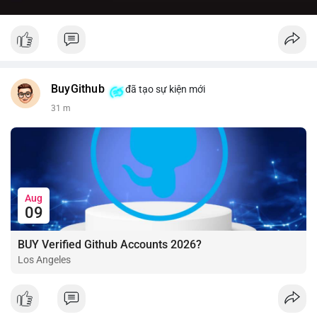
BuyGithub
đã tạo sự kiện mới
31 m
Aug
09
BUY Verified Github Accounts 2026?
Los Angeles