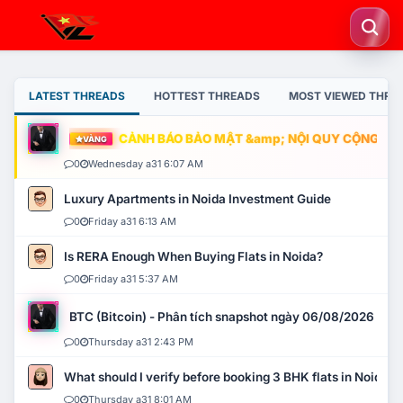
LATEST THREADS
HOTTEST THREADS
MOST VIEWED THRE
CẢNH BÁO BẢO MẬT &amp; NỘI QUY CỘNG ĐỒNG
VÀNG
0
Wednesday a31 6:07 AM
Luxury Apartments in Noida Investment Guide
0
Friday a31 6:13 AM
Is RERA Enough When Buying Flats in Noida?
0
Friday a31 5:37 AM
BTC (Bitcoin) - Phân tích snapshot ngày 06/08/2026
0
Thursday a31 2:43 PM
What should I verify before booking 3 BHK flats in Noida?
0
Thursday a31 8:01 AM