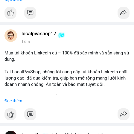
✅ Telegram: @localpvashop
✅ Email: localpvashop@gmail.com
Chất lượng đảm bảo, hỗ trợ tận tình. Hãy liên hệ ngay hôm
nay!
localpvashop17
14 m
Mua tài khoản LinkedIn cũ – 100% đã xác minh và sẵn sàng sử
dụng.
Tại LocalPvaShop, chúng tôi cung cấp tài khoản LinkedIn chất
lượng cao, đã qua kiểm tra, giúp bạn mở rộng mạng lưới kinh
doanh nhanh chóng. An toàn và bảo mật tuyệt đối.
Đặt hàng ngay hôm nay để nhận ưu đãi tốt nhất!
Đọc thêm
✅ Đặt hàng: localpvashop
✅ Phản hồi trong 24 giờ
✅ WhatsApp: +1 (66
215-8938
✅ Telegram: @localpvashop