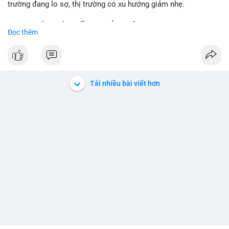
trường đang lo sợ, thị trường có xu hướng giảm nhẹ.
📈 XU HƯỚNG TÌM KIẾM & THẢO LUẬN:
Đọc thêm
• CoinGecko trending coins: Tutorial, Pudgy Penguins, IoTeX,
Solana, Pons, OVERTAKE, Monad.
• LunarCrush trending topics: Ethereum, Solana, Dogecoin,
Chainlink, Tesla, UFC 310, Premier League, Microsoft.
• Google Trends Vietnam: topics unrelated to crypto, low
Tải nhiều bài viết hơn
crypto interest.
💬 DÒNG CHẢY TIN TỨC & TRUYỀN THÔNG:
• Telegram CoinTelegraph: xAI release, Cloudflare Kitesurf, EU
MiCA plan, Circle USDC deal, Crypto worst performer 2026.
• Binance announcements: Apple/IBM dividend via bStocks,
MMT Trading Tournament, Alpha Trading Competition, USD1
Airdrop extension, Momentum integration.
• Binance Square posts: active shorting signals, trading
discussions, political news.
💡 NHẬN ĐỊNH & KHUYẾN NGHỊ:
• Tâm lý ngắn hạn: lo sợ, thị trường có xu hướng giảm. Đề nghị