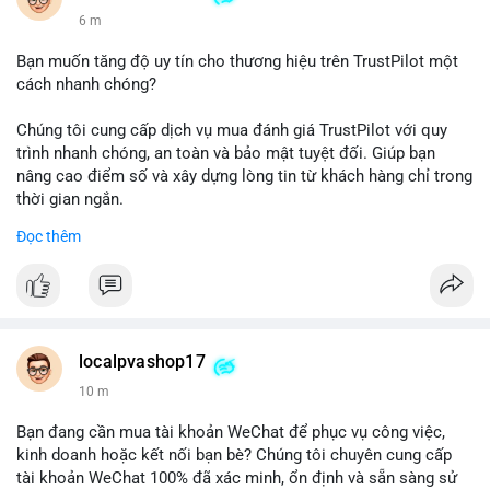
6 m
Bạn muốn tăng độ uy tín cho thương hiệu trên TrustPilot một
cách nhanh chóng?
Chúng tôi cung cấp dịch vụ mua đánh giá TrustPilot với quy
trình nhanh chóng, an toàn và bảo mật tuyệt đối. Giúp bạn
nâng cao điểm số và xây dựng lòng tin từ khách hàng chỉ trong
thời gian ngắn.
Đọc thêm
Đặt hàng ngay hôm nay để nhận ưu đãi:
👉 Order tại: localpvashop
👉 Phản hồi 24/7
👉 WhatsApp: +1 660 215-8938
👉 Telegram: @localpvashop
localpvashop17
👉 Email: localpvashop@gmail.com
10 m
Đừng bỏ lỡ cơ hội cải thiện danh tiếng trực tuyến của bạn một
Bạn đang cần mua tài khoản WeChat để phục vụ công việc,
cách hiệu quả!
kinh doanh hoặc kết nối bạn bè? Chúng tôi chuyên cung cấp
tài khoản WeChat 100% đã xác minh, ổn định và sẵn sàng sử