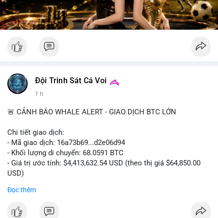
Đội Trinh Sát Cá Voi
1 h
🚨 CẢNH BÁO WHALE ALERT - GIAO DỊCH BTC LỚN
Chi tiết giao dịch:
- Mã giao dịch: 16a73b69...d2e06d94
- Khối lượng di chuyển: 68.0591 BTC
- Giá trị ước tính: $4,413,632.54 USD (theo thị giá $64,850.00
USD)
- Thời gian: 07:19:49 2026-08-09 UTC
Đọc thêm
Khối lượng 68.06 BTC tương đương hơn 4.4 triệu USD được
luân chuyển trong một giao dịch duy nhất cho thấy dấu hiệu