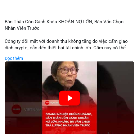
Bàn Thân Còn Gánh Khóa KHOẢN NỢ LỚN, Bàn Vấn Chọn
Nhân Viên Trước
Công ty đối mặt với doanh thu không tăng do việc cấm giao
dịch crypto, dẫn đến thiệt hại tài chính lớn. Cấm này có thể
phản ánh phản ứng của chính quyền hoặc thị trường đối với
Đọc thêm
biến động giá digital asset. Bàn vấn chuyển hướng tập trung
vào nhân lực, cho thấy chiến lược giảm chi phí hoặc điều chỉnh
mô hình kinh doanh. Điều này có thể ảnh hưởng đến thị trường
crypto và các doanh nghiệp liên quan trong tương lai.
🎥 Xem video trực tiếp tại:
Nguồn: KIEN THUC KINH TE