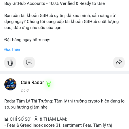
dịch vụ chuyên nghiệp!
Buy GitHub Accounts - 100% Verified & Ready to Use
#buytextnowaccounts
#pva
#textnow
Bạn cần tài khoản GitHub uy tín, đã xác minh, sẵn sàng sử
dụng ngay? Chúng tôi cung cấp tài khoản GitHub chất lượng
cao, đáp ứng nhu cầu của bạn.
Đặt hàng ngay hôm nay:
✅ Order Now: localpvashop
Đọc thêm
✅ Phản hồi trong 24 giờ
✅ WhatsApp: +1 (66
215-8938
✅ Telegram: @localpvashop
✅ Email: localpvashop@gmail.com
Coin Radar
Liên hệ ngay để được tư vấn và hỗ trợ nhanh nhất!
2 giờ
Radar Tâm Lý Thị Trường: Tâm lý thị trường crypto hiện đang lo
sợ, xu hướng giảm nhẹ
📊 CHỈ SỐ SỢ HÃI & THAM LAM:
• Fear & Greed Index score 31, sentiment Fear. Tâm lý thị