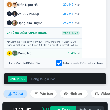
Trần Ngọc Hà
25,445
3
VNĐ
Võ Duy Phong
25,347
4
VNĐ
Đặng Kim Quỳnh
25,246
5
VNĐ
TỔNG ĐIỂM PAPER TRADE
TOP 5 · LIVE
Điểm live = số dư ví + ký quỹ + PnL chưa chốt · Chốt 12:00
ngày cuối tháng · Top 1 trên 20.000 đ nhận 30 ngày VIP Whale.
Demo123
5.492
1
đ
Hide Module
Diễn đàn
Auto-refresh (30s)
Refresh Now
Đang tải giá live...
LIVE PRICE
Tất cả
Văn bản
Hình ảnh
Video
Trung Tâm
(BTC
Biểu Đồ Xu
Danh Sách Theo