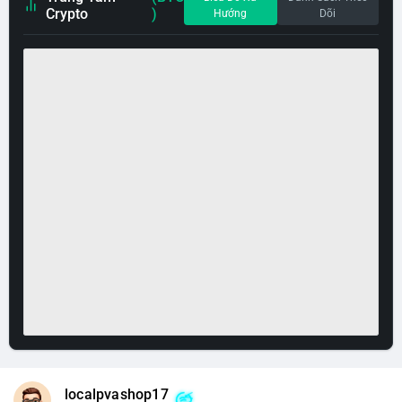
Crypto
)
Hướng
Dõi
localpvashop17