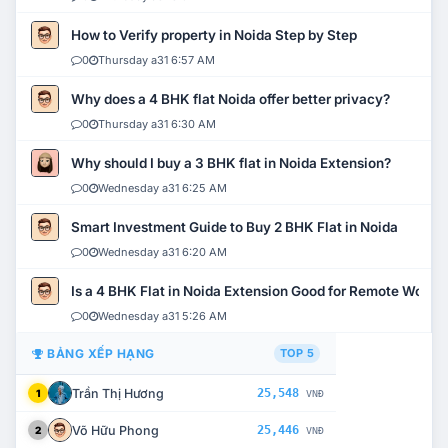
How to Verify property in Noida Step by Step
0
Thursday a31 6:57 AM
Why does a 4 BHK flat Noida offer better privacy?
0
Thursday a31 6:30 AM
Why should I buy a 3 BHK flat in Noida Extension?
0
Wednesday a31 6:25 AM
Smart Investment Guide to Buy 2 BHK Flat in Noida
0
Wednesday a31 6:20 AM
Is a 4 BHK Flat in Noida Extension Good for Remote Work?
0
Wednesday a31 5:26 AM
BẢNG XẾP HẠNG
TOP 5
Trần Thị Hương
25,548
1
VNĐ
Võ Hữu Phong
25,446
2
VNĐ