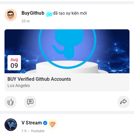
BuyGithub
đã tạo sự kiện mới
35 m
Aug
09
BUY Verified Github Accounts
Los Angeles
V Stream
1 h
·
Youtube