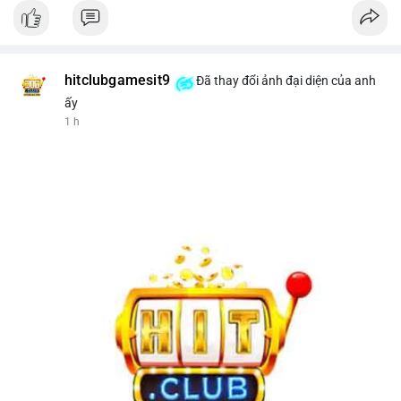
hitclubgamesit9
Đã thay đổi ảnh đại diện của anh
ấy
1 h