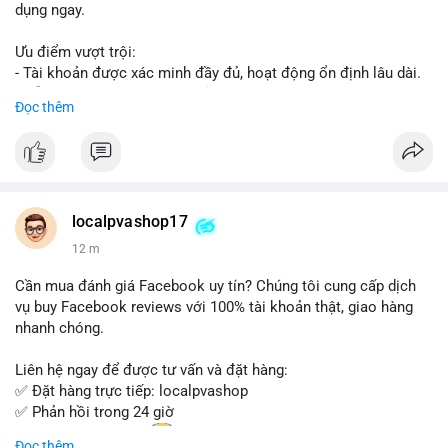
dụng ngay.
Ưu điểm vượt trội:
- Tài khoản được xác minh đầy đủ, hoạt động ổn định lâu dài.
- Hỗ trợ khách hàng 24/7, phản hồi nhanh chóng.
Đọc thêm
- Giao dịch an toàn, bảo mật thông tin.
Đặt hàng ngay hôm nay để nhận ưu đãi tốt nhất!
Liên hệ với chúng tôi qua:
localpvashop17
- WhatsApp: +1 (66
215-8938
- Telegram: @localpvashop
12 m
- Email: localpvashop@gmail.com
Cần mua đánh giá Facebook uy tín? Chúng tôi cung cấp dịch
Đừng bỏ lỡ cơ hội sở hữu tài khoản WeChat chất lượng với giá
vụ buy Facebook reviews với 100% tài khoản thật, giao hàng
tốt. Liên hệ ngay!
nhanh chóng.
Liên hệ ngay để được tư vấn và đặt hàng:
✅ Đặt hàng trực tiếp: localpvashop
✅ Phản hồi trong 24 giờ
✅ WhatsApp: +1 (66
215-8938
Đọc thêm