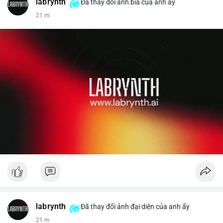
labrynth
✅ Email: localpvashop@gmail.com
Đã thay đổi ảnh bìa của anh ấy
21 m
Liên hệ ngay để được tư vấn chi tiết và hỗ trợ tận tình.
labrynth
Đã thay đổi ảnh đại diện của anh ấy
21 m