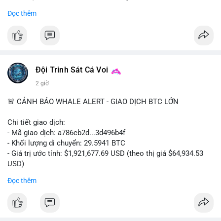
- Khối lượng giao dịch Futures hiện cao gấp 8 lần so với giao
Đọc thêm
dịch Spot.
#binance
#btc
#cryptonews
#bitcoin
#futures
$btc
Đội Trinh Sát Cá Voi
#vlikevn
#titanbot
2 giờ
📰 Nguồn: Cointelegraph
🚨 CẢNH BÁO WHALE ALERT - GIAO DỊCH BTC LỚN
Chi tiết giao dịch:
- Mã giao dịch: a786cb2d...3d496b4f
- Khối lượng di chuyển: 29.5941 BTC
- Giá trị ước tính: $1,921,677.69 USD (theo thị giá $64,934.53
USD)
- Thời gian: 11:19:59 2026-08-07 UTC
Đọc thêm
Nhận định phân tích: Giao dịch gần 30 BTC trị giá gần 2 triệu
USD được thực hiện trong một khối chưa xác nhận cho thấy
dấu hiệu di chuyển vốn có chủ đích. Với khối lượng này, khả