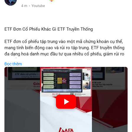
4 m
·
Youtube
ETF Đơn Cổ Phiếu Khác Gì ETF Truyền Thống
ETF đơn cổ phiếu tập trung vào một mã chứng khoán cụ thể,
mang tính biến động cao và rủi ro tập trung. ETF truyền thống
đa dạng hoá danh mục đầu tư qua nhiều cổ phiếu, giảm rủi ro
cụ thể. Sự khác biệt này ảnh hưởng đến chiến lược phân배 tài
Đọc thêm
sản và mức độ tiếp xúc với thị trường.
🎥 Xem video trực tiếp tại:
Nguồn: Tài chính & Kinh doanh