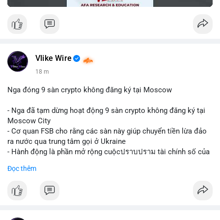
Vlike Wire
18 m
Nga đóng 9 sàn crypto không đăng ký tại Moscow
- Nga đã tạm dừng hoạt động 9 sàn crypto không đăng ký tại
Moscow City
- Cơ quan FSB cho rằng các sàn này giúp chuyển tiền lừa đảo
ra nước qua trung tâm gọi ở Ukraine
- Hành động là phần mở rộng cuộcปราบปราม tài chính số của
Nga
Đọc thêm
$btc $eth
#vlikevn
#titanbot