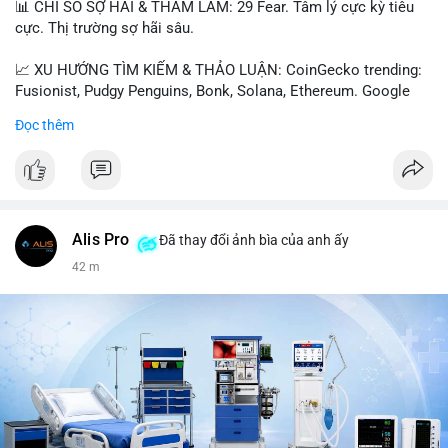
📊 CHỈ SỐ SỢ HÃI & THAM LAM: 29 Fear. Tâm lý cực kỳ tiêu
cực. Thị trường sợ hãi sâu.
📈 XU HƯỚNG TÌM KIẾM & THẢO LUẬN: CoinGecko trending:
Fusionist, Pudgy Penguins, Bonk, Solana, Ethereum. Google
Trends Việt Nam: vietnam vs cambodia, cà phê, thành lộc, hồ
Đọc thêm
tiêu, vũ khí hạt nhân, đội tuyển Brasil, cúp U20 Châu Á.
LunarCrush trending: Ethereum, Solana, Taylor Swift, Tesla,
UFC 310, Premier League, Champions League, NCAA Football,
Dogecoin, LeBron James, Andreessen Horowitz, NFL,
Polkadot, Real Madrid, Beyoncé, Microsoft, UFC 311, Chainlink,
MrBeast, Google. Binance Square: nhiều post về lệnh long, lợi
Alis Pro
Đã thay đổi ảnh bìa của anh ấy
nhuận, $HFT/$SKYAI, $RIVER, $WLD, $ALLO, Top trader 30
42 m
ngày, POV Binancian, bình nước Binance, sân khấu, chia sẻ trải
nghiệm.
💬 DÒNG CHẢY TIN TỨC & TRUYỀN THÔNG: Telegram
CoinTelegraph: Saylor nói Bitcoin không cần rõ ràng, Mỹ cần
rõ ràng; CEX futures volume giảm xuống $4 tỷ trong tháng 7,
thấp nhất từ tháng 12/2023; Prophet Market ra mắt thị trường
dự đoán human vs AI; Trump nói crypto làเรื่อง lớn, người dùng