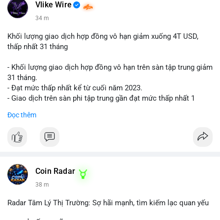
📰 Nguồn: Cointelegraph
Vlike Wire
34 m
Khối lượng giao dịch hợp đồng vô hạn giảm xuống 4T USD,
thấp nhất 31 tháng
- Khối lượng giao dịch hợp đồng vô hạn trên sàn tập trung giảm
31 tháng.
- Đạt mức thấp nhất kể từ cuối năm 2023.
- Giao dịch trên sàn phi tập trung gần đạt mức thấp nhất 1
năm.
Đọc thêm
#binancesquare
#cryptonews
#cex
#futures
$btc $eth
#vlikevn
#titanbot
Coin Radar
38 m
📰 Nguồn: Cointelegraph
Radar Tâm Lý Thị Trường: Sợ hãi mạnh, tìm kiếm lạc quan yếu