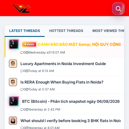
LATEST THREADS
HOTTEST THREADS
MOST VIEWED THRE
CẢNH BÁO BẢO MẬT &amp; NỘI QUY CỘNG ĐỒNG
VÀNG
0
Wednesday a31 6:07 AM
Luxury Apartments in Noida Investment Guide
0
Today at 6:13 AM
Is RERA Enough When Buying Flats in Noida?
0
Today at 5:37 AM
BTC (Bitcoin) - Phân tích snapshot ngày 06/08/2026
0
Yesterday at 2:43 PM
What should I verify before booking 3 BHK flats in Noida?
0
Yesterday at 8:01 AM