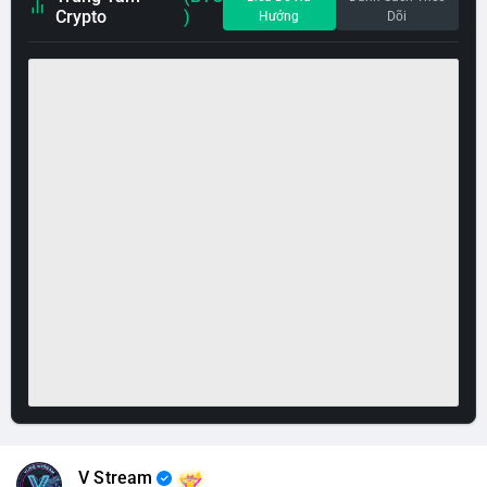
Crypto
)
Hướng
Dõi
V Stream