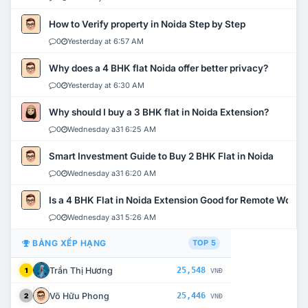
How to Verify property in Noida Step by Step
0
Yesterday at 6:57 AM
Why does a 4 BHK flat Noida offer better privacy?
0
Yesterday at 6:30 AM
Why should I buy a 3 BHK flat in Noida Extension?
0
Wednesday a31 6:25 AM
Smart Investment Guide to Buy 2 BHK Flat in Noida
0
Wednesday a31 6:20 AM
Is a 4 BHK Flat in Noida Extension Good for Remote Work?
0
Wednesday a31 5:26 AM
BẢNG XẾP HẠNG
TOP 5
Trần Thị Hương
25,548
1
VNĐ
Võ Hữu Phong
25,446
2
VNĐ