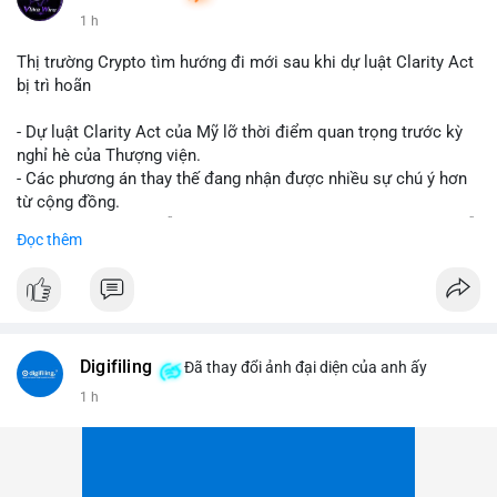
1 h
Thị trường Crypto tìm hướng đi mới sau khi dự luật Clarity Act
bị trì hoãn
- Dự luật Clarity Act của Mỹ lỡ thời điểm quan trọng trước kỳ
nghỉ hè của Thượng viện.
- Các phương án thay thế đang nhận được nhiều sự chú ý hơn
từ cộng đồng.
- Thị trường crypto vẫn tiếp tục vận động bất chấp sự chậm trễ
Đọc thêm
về pháp lý.
#binancesquare
#cryptonews
#regulation
#uspolitics
$btc $eth
Digifiling
Đã thay đổi ảnh đại diện của anh ấy
#vlikevn
#titanbot
1 h
📰 Nguồn: CoinDesk