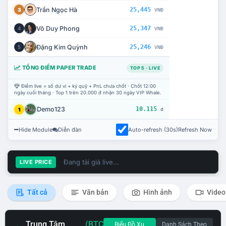
Trần Ngọc Hà
25,445
3
VNĐ
Võ Duy Phong
25,347
4
VNĐ
Đặng Kim Quỳnh
25,246
5
VNĐ
TỔNG ĐIỂM PAPER TRADE
TOP 5 · LIVE
Điểm live = số dư ví + ký quỹ + PnL chưa chốt · Chốt 12:00
ngày cuối tháng · Top 1 trên 20.000 đ nhận 30 ngày VIP Whale.
Demo123
10.115
1
đ
Hide Module
Diễn đàn
Auto-refresh (30s)
Refresh Now
Đang tải giá live...
LIVE PRICE
Tất cả
Văn bản
Hình ảnh
Video
Trung Tâm
(BTC
Biểu Đồ Xu
Danh Sách Theo