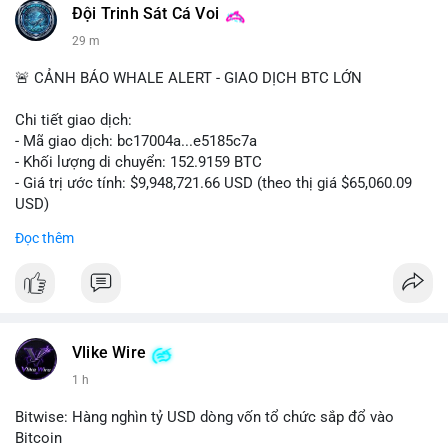
Đội Trinh Sát Cá Voi
29 m
🚨 CẢNH BÁO WHALE ALERT - GIAO DỊCH BTC LỚN
Chi tiết giao dịch:
- Mã giao dịch: bc17004a...e5185c7a
- Khối lượng di chuyển: 152.9159 BTC
- Giá trị ước tính: $9,948,721.66 USD (theo thị giá $65,060.09
USD)
- Thời gian: 14:19:56 2026-08-08 UTC
Đọc thêm
Nhận định phân tích:
Khối lượng 152.9 BTC trị giá gần 10 triệu USD được chuyển
trong một giao dịch chưa xác nhận cho thấy dấu hiệu của một
tổ chức lớn hoặc cá voi đang tái cơ cấu danh mục. Với mức
giá quanh vùng $65,000, động thái này có thể là bước chuẩn bị
Vlike Wire
cho chiến lược tích lũy dài hạn hoặc chuyển lên sàn để thanh
1 h
khoản. Một giao dịch lớn như vậy thường tạo áp lực tâm lý
ngắn hạn lên thị trường, khiến nhà đầu tư nhỏ lẻ dễ bị dao
Bitwise: Hàng nghìn tỷ USD dòng vốn tổ chức sắp đổ vào
động.
Bitcoin