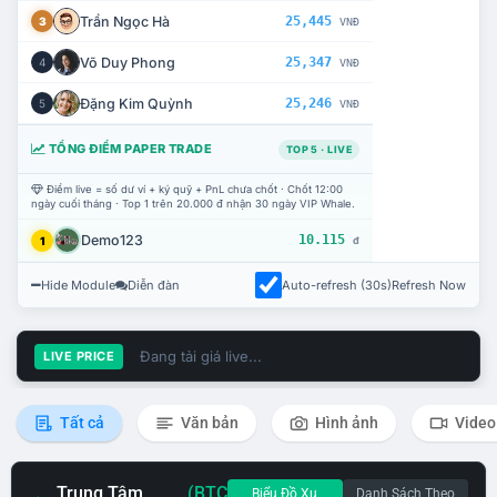
Trần Ngọc Hà
25,445
3
VNĐ
Võ Duy Phong
25,347
4
VNĐ
Đặng Kim Quỳnh
25,246
5
VNĐ
TỔNG ĐIỂM PAPER TRADE
TOP 5 · LIVE
Điểm live = số dư ví + ký quỹ + PnL chưa chốt · Chốt 12:00
ngày cuối tháng · Top 1 trên 20.000 đ nhận 30 ngày VIP Whale.
Demo123
10.115
1
đ
Hide Module
Diễn đàn
Auto-refresh (30s)
Refresh Now
Đang tải giá live...
LIVE PRICE
Tất cả
Văn bản
Hình ảnh
Video
Trung Tâm
(BTC
Biểu Đồ Xu
Danh Sách Theo