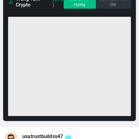
Crypto
)
Hướng
Dõi
usatrustbuildss47