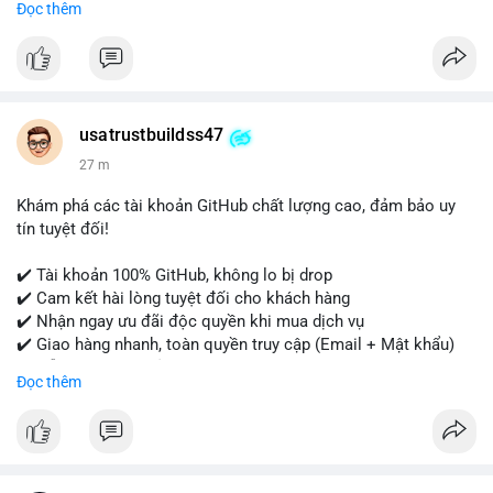
Đọc thêm
- WhatsApp: +1 (479) 438-1734
Tài khoản của chúng tôi được đánh giá cao về độ tin cậy và
tính sẵn sàng, giúp bạn giao dịch thuận lợi. Hãy nhắn tin ngay
để được tư vấn chi tiết.
usatrustbuildss47
#buyverifiedpaypalaccounts
#marketing
#seo
#smm
27 m
#onlineshopping
#digitalmarketing
#usa
#highqualityaccounts
#readytouseaccounts
Khám phá các tài khoản GitHub chất lượng cao, đảm bảo uy
tín tuyệt đối!
✔️ Tài khoản 100% GitHub, không lo bị drop
✔️ Cam kết hài lòng tuyệt đối cho khách hàng
✔️ Nhận ngay ưu đãi độc quyền khi mua dịch vụ
✔️ Giao hàng nhanh, toàn quyền truy cập (Email + Mật khẩu)
✔️ Hỗ trợ 24/7 và bảo hành thay thế
Đọc thêm
Cần xác nhận đơn hàng? Liên hệ ngay để được tư vấn!
📧 Email: usatrustbuild@gmail.com
📩 Telegram: @UsaTrustBuild