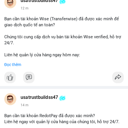
Telegram: @UsaTrustBuild
usatrustbuildss47
WhatsApp: +1 (479) 438-1734
12 m
#thanhtoanonline
#venmo
#chuyentien
#giaodichantoan
Bạn cần tài khoản Wise (Transferwise) đã được xác minh để
#taichinhso
#seo
#smm
giao dịch quốc tế an toàn?
Chúng tôi cung cấp dịch vụ bán tài khoản Wise verified, hỗ trợ
24/7.
Liên hệ quản lý cửa hàng ngay hôm nay:
📧 Email: usatrustbuild@gmail.com
Đọc thêm
✈️ Telegram: @UsaTrustBuild
📱 WhatsApp: +1 (479) 438-1734
Dịch vụ của chúng tôi phù hợp cho nhu cầu chuyển tiền, nhận
tiền, thanh toán quốc tế.
usatrustbuildss47
#buyverifiedwiseaccounts
#marketing
#seo
#smm
14 m
#trendingnow
#cashout
#sendmoney
#mobiledeposit
#pay
#usdt
Bạn cần tài khoản RedotPay đã được xác minh?
Liên hệ ngay với quản lý cửa hàng của chúng tôi, hỗ trợ 24/7.