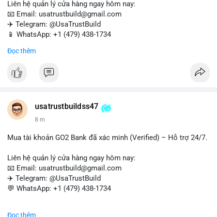
Liên hệ quản lý cửa hàng ngay hôm nay:
📧 Email: usatrustbuild@gmail.com
✈️ Telegram: @UsaTrustBuild
📱 WhatsApp: +1 (479) 438-1734
Đọc thêm
Tài khoản WebMoney xác minh sẵn sàng – giao dịch nhanh
chóng, an toàn, phù hợp cho thanh toán trực tuyến, nhận tiền
và chuyển tiền quốc tế.
#buyverifiedwebmoneyaccounts
#webmoney
#verifiedaccounts
#onlinepayment
#cashout
#sendmoney
usatrustbuildss47
#trustbuild
8 m
Mua tài khoản GO2 Bank đã xác minh (Verified) – Hỗ trợ 24/7.
Liên hệ quản lý cửa hàng ngay hôm nay:
📧 Email: usatrustbuild@gmail.com
✈️ Telegram: @UsaTrustBuild
💬 WhatsApp: +1 (479) 438-1734
Dịch vụ uy tín, nhanh chóng, bảo mật – phù hợp cho giao dịch,
Đọc thêm