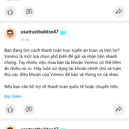
chuyển tiền, mobile deposit và thanh toán USDT.
#buyverifiedgo2bankaccounts
#marketing
#seo
#smm
#trendingnow
#cashout
#sendmoney
#mobiledeposit
#pay
#usdt
usatrustbuildss47
11 m
Bạn đang tìm cách thanh toán trực tuyến an toàn và tiện lợi?
Venmo là một lựa chọn phổ biến để gửi và nhận tiền nhanh
chóng. Tuy nhiên, việc mua bán tài khoản Venmo có thể tiềm
ẩn nhiều rủi ro. Hãy luôn sử dụng tài khoản chính chủ và tuân
thủ các điều khoản của Venmo để bảo vệ thông tin cá nhân.
Nếu bạn cần hỗ trợ về thanh toán quốc tế hoặc chuyển tiền,
hãy liên hệ với chúng tôi qua email hoặc Telegram. Chúng tôi
Đọc thêm
cung cấp dịch vụ tư vấn và giải pháp thanh toán trực tuyến an
toàn.
Liên hệ:
Email: usatrustbuild@gmail.com