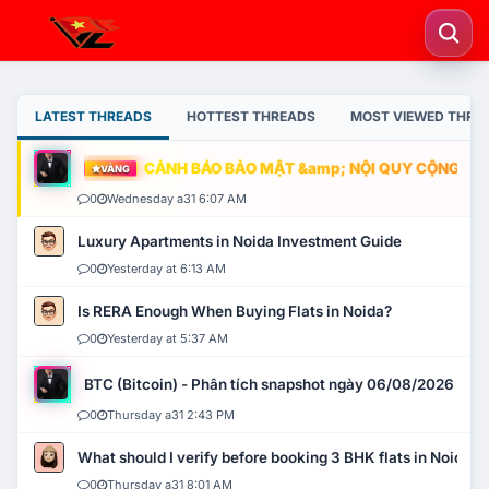
LATEST THREADS
HOTTEST THREADS
MOST VIEWED THRE
CẢNH BÁO BẢO MẬT &amp; NỘI QUY CỘNG ĐỒNG
VÀNG
0
Wednesday a31 6:07 AM
Luxury Apartments in Noida Investment Guide
0
Yesterday at 6:13 AM
Is RERA Enough When Buying Flats in Noida?
0
Yesterday at 5:37 AM
BTC (Bitcoin) - Phân tích snapshot ngày 06/08/2026
0
Thursday a31 2:43 PM
What should I verify before booking 3 BHK flats in Noida?
0
Thursday a31 8:01 AM