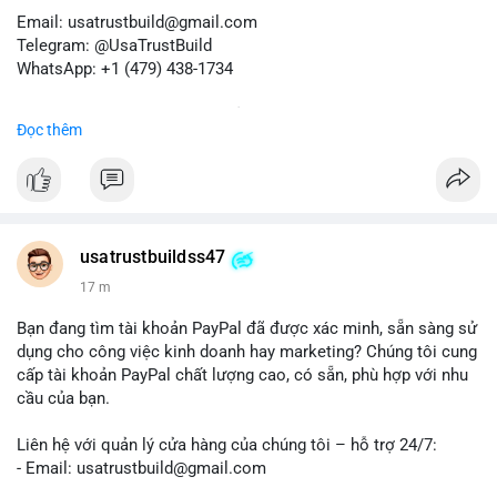
Email: usatrustbuild@gmail.com
Telegram: @UsaTrustBuild
WhatsApp: +1 (479) 438-1734
Dịch vụ uy tín, nhanh chóng, bảo mật.
Đọc thêm
#buyverifiedredotpayaccount
#marketing
#seo
#smm
#trendingnow
#cashout
#sendmoney
#mobiledeposit
#pay
#usdt
#btc
usatrustbuildss47
17 m
Bạn đang tìm tài khoản PayPal đã được xác minh, sẵn sàng sử
dụng cho công việc kinh doanh hay marketing? Chúng tôi cung
cấp tài khoản PayPal chất lượng cao, có sẵn, phù hợp với nhu
cầu của bạn.
Liên hệ với quản lý cửa hàng của chúng tôi – hỗ trợ 24/7:
- Email: usatrustbuild@gmail.com
- Telegram: @UsaTrustBuild