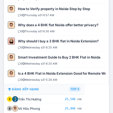
How to Verify property in Noida Step by Step
0
Thursday a31 6:57 AM
Why does a 4 BHK flat Noida offer better privacy?
0
Thursday a31 6:30 AM
Why should I buy a 3 BHK flat in Noida Extension?
0
Wednesday a31 6:25 AM
Smart Investment Guide to Buy 2 BHK Flat in Noida
0
Wednesday a31 6:20 AM
Is a 4 BHK Flat in Noida Extension Good for Remote Work?
0
Wednesday a31 5:26 AM
BẢNG XẾP HẠNG
TOP 5
Trần Thị Hương
25,548
1
VNĐ
Võ Hữu Phong
25,446
2
VNĐ