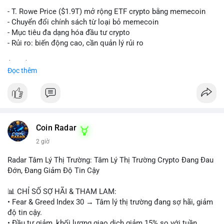
trên sàn tập trung hoặc OTC. Mặt khác, nếu địa chỉ nhận là ví
lạnh không kết nối internet, khả năng cao là hành động tích lũy
- T. Rowe Price ($1.9T) mở rộng ETF crypto bằng memecoin
dài hạn, giảm áp lực bán ngắn hạn. Thời điểm cuối tuần, thanh
- Chuyển đổi chính sách từ loại bỏ memecoin
khoản mỏng, khiến biến động giá quanh vùng $65,000 có thể
- Mục tiêu đa dạng hóa đầu tư crypto
mạnh hơn bình thường khi lệnh này được xác nhận.
- Rủi ro: biến động cao, cần quản lý rủi ro
Lời khuyên ngắn gọn cho nhà đầu tư nhỏ lẻ:
$btc $eth
Đọc thêm
Theo dõi xác nhận của giao dịch này. Nếu coin vào sàn giao
dịch lớn, cần thận trọng với nhịp điều chỉnh ngắn hạn. Tuyệt
#vlikevn
#titanbot
đối không sử dụng đòn bẩy cao trong 24 giờ tới khi dòng tiền
lớn chưa xác định rõ đích đến cuối cùng.
📰 Nguồn: CoinDesk
#153btc
#10triệuusd
#chuyểnvílớn
#btcmempool
Coin Radar
#áplựcbántiềmnăng
2 giờ
Radar Tâm Lý Thị Trường: Tâm Lý Thị Trường Crypto Đang Đau
Đớn, Đang Giảm Độ Tin Cậy
📊 CHỈ SỐ SỢ HÃI & THAM LAM:
• Fear & Greed Index 30 → Tâm lý thị trường đang sợ hãi, giảm
độ tin cậy.
• Đầu tư giảm, khối lượng giao dịch giảm 15% so với tuần