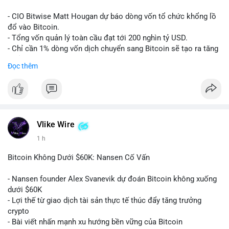
Lời khuyên:
- CIO Bitwise Matt Hougan dự báo dòng vốn tổ chức khổng lồ
Nhà đầu tư nên quan sát thêm 1-2 block tiếp theo để xác nhận
đổ vào Bitcoin.
đích đến của dòng tiền. Tránh hành động theo cảm tính trước
- Tổng vốn quản lý toàn cầu đạt tới 200 nghìn tỷ USD.
các biến động nhỏ, ưu tiên quản lý rủi ro chặt chẽ và không sử
- Chỉ cần 1% dòng vốn dịch chuyển sang Bitcoin sẽ tạo ra tăng
dụng đòn bẩy quá mức trong giai đoạn biến động này.
trưởng dài hạn cực lớn.
Đọc thêm
#152dot9btc
#chuyenvilanh
#tieulon10trieuusd
#btc65k
#bitcoin
#btc
#bitwise
#cryptonews
#binancesquare
#giaodichchuaxacnhan
$btc
#vlikevn
#titanbot
Vlike Wire
1 h
📰 Nguồn: CoinDesk
Bitcoin Không Dưới $60K: Nansen Cố Vấn
- Nansen founder Alex Svanevik dự đoán Bitcoin không xuống
dưới $60K
- Lợi thế từ giao dịch tài sản thực tế thúc đẩy tăng trưởng
crypto
- Bài viết nhấn mạnh xu hướng bền vững của Bitcoin