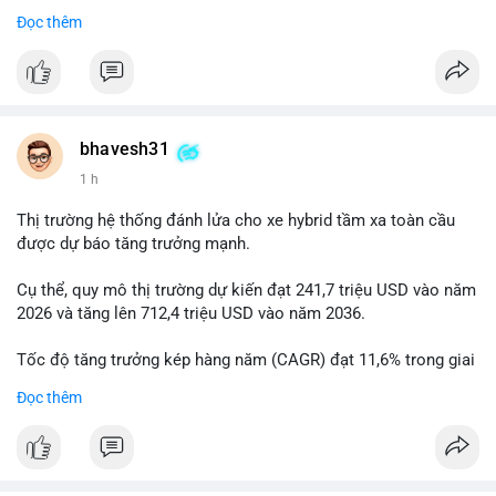
Đọc thêm
$btc
#btc
#vlikevn
#titanbot
📰 Nguồn: Cointelegraph
bhavesh31
1 h
Thị trường hệ thống đánh lửa cho xe hybrid tầm xa toàn cầu
được dự báo tăng trưởng mạnh.
Cụ thể, quy mô thị trường dự kiến đạt 241,7 triệu USD vào năm
2026 và tăng lên 712,4 triệu USD vào năm 2036.
Tốc độ tăng trưởng kép hàng năm (CAGR) đạt 11,6% trong giai
đoạn dự báo.
Đọc thêm
Đây là cơ hội lớn cho các nhà sản xuất và nhà đầu tư trong lĩnh
vực công nghệ ô tô xanh.