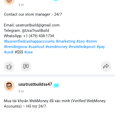
3 m
Contact our store manager :- 24/7
Email: usatrustbuild@gmail.com
Telegram: @UsaTrustBuild
WhatsApp: +1 (479) 438-1734
#buyverifiedcashappaccounts
#marketing
#seo
#smm
#trendingnow
#cashout
#sendmoney
#mobiledeposit
#pay
#usdt
#$$$
#usa
usatrustbuildss47
4 m
Mua tài khoản WebMoney đã xác minh (Verified WebMoney
Accounts) – Hỗ trợ 24/7.