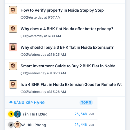
How to Verify property in Noida Step by Step
0
Yesterday at 6:57 AM
Why does a 4 BHK flat Noida offer better privacy?
0
Yesterday at 6:30 AM
Why should I buy a 3 BHK flat in Noida Extension?
0
Wednesday a31 6:25 AM
Smart Investment Guide to Buy 2 BHK Flat in Noida
0
Wednesday a31 6:20 AM
Is a 4 BHK Flat in Noida Extension Good for Remote Work?
0
Wednesday a31 5:26 AM
BẢNG XẾP HẠNG
TOP 5
Trần Thị Hương
25,548
1
VNĐ
Võ Hữu Phong
25,446
2
VNĐ