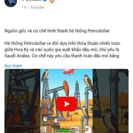
Xem chi tiết các bài viết đầy đủ tại dòng thời gian của Vlike.vn!
1 h
·
Youtube
#clarityact
#bitcoinfutures
#whalealert
#wintermutesec
#fearandgreedindex
Nguồn gốc và cơ chế hình thành hệ thống Petrodollar
Hệ thống Petrodollar ra đời dựa trên thỏa thuận chiến lược
giữa Hoa Kỳ và các quốc gia xuất khẩu dầu mỏ, chủ yếu là
Saudi Arabia. Cơ chế này yêu cầu thanh toán dầu mỏ bằng
đồng USD, tạo ra nhu cầu khổng lồ và duy trì vị thế độc tôn của
Đọc thêm
đồng tiền này trong thương mại quốc tế. Sự thống trị của
Petrodollar đóng vai trò then chốt trong việc củng cố sức
mạnh tài chính Mỹ và ảnh hưởng trực tiếp đến dòng vốn toàn
cầu.
🎥 Xem video trực tiếp tại:
Nguồn: Cú Thông Thái