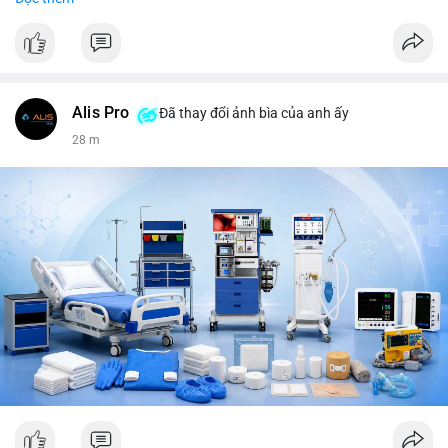
tiêu, vũ khí hạt nhân, đội tuyển Brasil, cúp U20 Châu Á.
LunarCrush trending: Ethereum, Solana, Taylor Swift, Tesla,
UFC 310, Premier League, Champions League, NCAA Football,
Dogecoin, LeBron James, Andreessen Horowitz, NFL,
Polkadot, Real Madrid, Beyoncé, Microsoft, UFC 311, Chainlink,
MrBeast, Google. Binance Square: nhiều post về lệnh long, lợi
Alis Pro
Đã thay đổi ảnh bìa của anh ấy
nhuận, $HFT/$SKYAI, $RIVER, $WLD, $ALLO, Top trader 30
28 m
ngày, POV Binancian, bình nước Binance, sân khấu, chia sẻ trải
nghiệm.
💬 DÒNG CHẢY TIN TỨC & TRUYỀN THÔNG: Telegram
CoinTelegraph: Saylor nói Bitcoin không cần rõ ràng, Mỹ cần
rõ ràng; CEX futures volume giảm xuống $4 tỷ trong tháng 7,
thấp nhất từ tháng 12/2023; Prophet Market ra mắt thị trường
dự đoán human vs AI; Trump nói crypto làเรื่อง lớn, người dùng
Bitcoin giảm áp lực cho đồng đô la; Thượng viện Mỹ đẩy lại bỏ
Clarity Act đến tháng 9. Telegram Binance: hỗ trợ trả os cổ tức
AAPL, IBM qua bStocks; MMT Trading Tournament lên tới 2
triệu voucher; Power Protocol Trading Competition; mở rộng
campagna airdrop USD1 đến 07/08/2026; hoàn thành tích hợp
MMT trên BNB Smart Chain. Tin tức gần đây: sau tang lễ
Clarity Act, thế giới crypto vẫn quay vòng; biến động Bitcoin