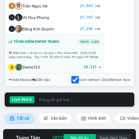
Trần Ngọc Hà
25,445
3
VNĐ
Võ Duy Phong
25,347
4
VNĐ
Đặng Kim Quỳnh
25,246
5
VNĐ
TỔNG ĐIỂM PAPER TRADE
TOP 5 · LIVE
Điểm live = số dư ví + ký quỹ + PnL chưa chốt · Chốt 12:00
ngày cuối tháng · Top 1 trên 20.000 đ nhận 30 ngày VIP Whale.
Demo123
10.115
1
đ
Hide Module
Diễn đàn
Auto-refresh (30s)
Refresh Now
Đang tải giá live...
LIVE PRICE
Tất cả
Văn bản
Hình ảnh
Video
Trung Tâm
(BTC
Biểu Đồ Xu
Danh Sách Theo