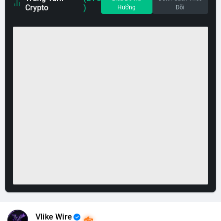
Crypto
)
Hướng
Dõi
Vlike Wire