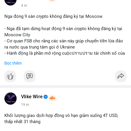
4 m
Nga đóng 9 sàn crypto không đăng ký tại Moscow
- Nga đã tạm dừng hoạt động 9 sàn crypto không đăng ký tại
Moscow City
- Cơ quan FSB cho rằng các sàn này giúp chuyển tiền lừa đảo
ra nước qua trung tâm gọi ở Ukraine
- Hành động là phần mở rộng cuộcปราบปราม tài chính số của
Nga
Đọc thêm
$btc $eth
#vlikevn
#titanbot
📰 Nguồn: Cointelegraph
Vlike Wire
19 m
Khối lượng giao dịch hợp đồng vô hạn giảm xuống 4T USD,
thấp nhất 31 tháng