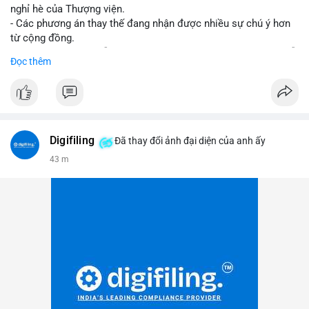
nghỉ hè của Thượng viện.
- Các phương án thay thế đang nhận được nhiều sự chú ý hơn
từ cộng đồng.
- Thị trường crypto vẫn tiếp tục vận động bất chấp sự chậm trễ
Đọc thêm
về pháp lý.
#binancesquare
#cryptonews
#regulation
#uspolitics
$btc $eth
Digifiling
Đã thay đổi ảnh đại diện của anh ấy
#vlikevn
#titanbot
43 m
📰 Nguồn: CoinDesk