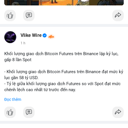
Vlike Wire
1 h
Khối lượng giao dịch Bitcoin Futures trên Binance lập kỷ lục,
gấp 8 lần Spot
- Khối lượng giao dịch Bitcoin Futures trên Binance đạt mức kỷ
lục gần 58 tỷ USD.
- Tỷ lệ giữa khối lượng giao dịch Futures so với Spot đạt mức
chênh lệch cao nhất từ trước đến nay.
- Khối lượng giao dịch Futures hiện cao gấp 8 lần so với giao
Đọc thêm
dịch Spot.
#binance
#btc
#cryptonews
#bitcoin
#futures
$btc