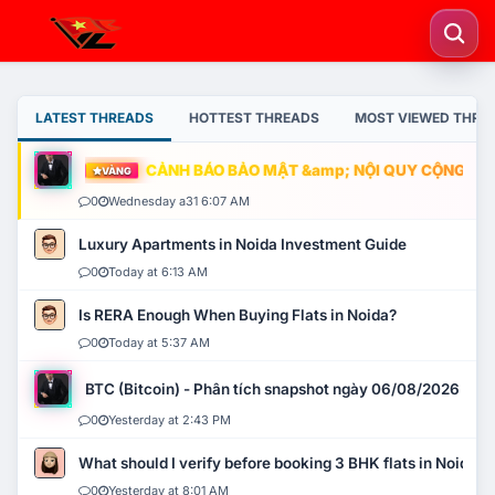
LATEST THREADS
HOTTEST THREADS
MOST VIEWED THRE
CẢNH BÁO BẢO MẬT &amp; NỘI QUY CỘNG ĐỒNG
VÀNG
0
Wednesday a31 6:07 AM
Luxury Apartments in Noida Investment Guide
0
Today at 6:13 AM
Is RERA Enough When Buying Flats in Noida?
0
Today at 5:37 AM
BTC (Bitcoin) - Phân tích snapshot ngày 06/08/2026
0
Yesterday at 2:43 PM
What should I verify before booking 3 BHK flats in Noida?
0
Yesterday at 8:01 AM