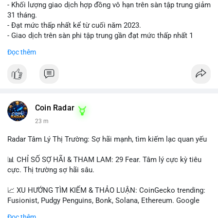
- Khối lượng giao dịch hợp đồng vô hạn trên sàn tập trung giảm
31 tháng.
- Đạt mức thấp nhất kể từ cuối năm 2023.
- Giao dịch trên sàn phi tập trung gần đạt mức thấp nhất 1
năm.
Đọc thêm
#binancesquare
#cryptonews
#cex
#futures
$btc $eth
#vlikevn
#titanbot
Coin Radar
23 m
📰 Nguồn: Cointelegraph
Radar Tâm Lý Thị Trường: Sợ hãi mạnh, tìm kiếm lạc quan yếu
📊 CHỈ SỐ SỢ HÃI & THAM LAM: 29 Fear. Tâm lý cực kỳ tiêu
cực. Thị trường sợ hãi sâu.
📈 XU HƯỚNG TÌM KIẾM & THẢO LUẬN: CoinGecko trending:
Fusionist, Pudgy Penguins, Bonk, Solana, Ethereum. Google
Trends Việt Nam: vietnam vs cambodia, cà phê, thành lộc, hồ
Đọc thêm