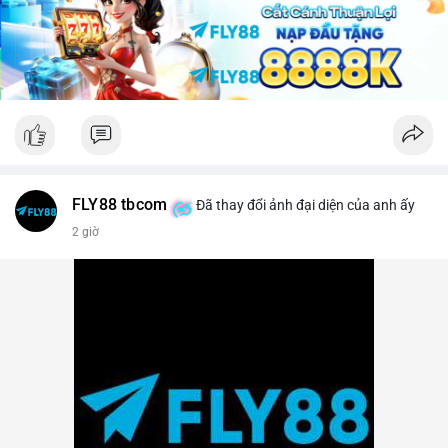
lời ngắn hạn sẽ gia tăng.
Lời khuyên: Nhà đầu tư nhỏ lẻ nên theo dõi sát các khối xác
nhận tiếp theo của TxID này. Nếu BTC được chuyển tiếp lên
sàn trong vòng 24 giờ, hãy thận trọng với nhịp điều chỉnh.
Ngược lại, nếu giao dịch kết thúc ở ví lạnh, đây là tín hiệu củng
cố cho xu hướng tăng trung hạn.
#29btc
#vilanh
#tichluydaihan
#btcmempool
#giaodichlon
FLY88 tbcom
Đã thay đổi ảnh đại diện của anh ấy
2 giờ