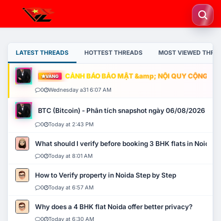
LATEST THREADS
HOTTEST THREADS
MOST VIEWED THRE
CẢNH BÁO BẢO MẬT &amp; NỘI QUY CỘNG ĐỒNG
VÀNG
0
Wednesday a31 6:07 AM
BTC (Bitcoin) - Phân tích snapshot ngày 06/08/2026
0
Today at 2:43 PM
What should I verify before booking 3 BHK flats in Noida?
0
Today at 8:01 AM
How to Verify property in Noida Step by Step
0
Today at 6:57 AM
Why does a 4 BHK flat Noida offer better privacy?
0
Today at 6:30 AM