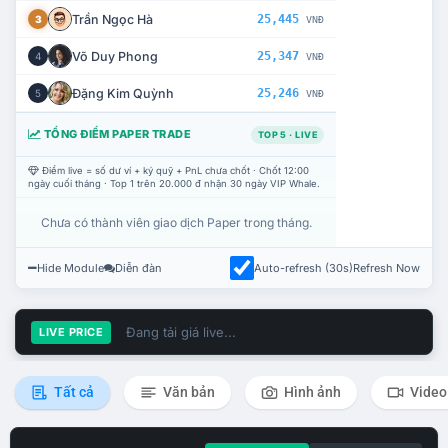
Trần Ngọc Hà
25,445
3
VNĐ
Võ Duy Phong
25,347
4
VNĐ
Đặng Kim Quỳnh
25,246
5
VNĐ
TỔNG ĐIỂM PAPER TRADE
TOP 5 · LIVE
Điểm live = số dư ví + ký quỹ + PnL chưa chốt · Chốt 12:00
ngày cuối tháng · Top 1 trên 20.000 đ nhận 30 ngày VIP Whale.
Chưa có thành viên giao dịch Paper trong tháng.
Hide Module
Diễn đàn
Auto-refresh (30s)
Refresh Now
Đang tải giá live...
LIVE PRICE
Tất cả
Văn bản
Hình ảnh
Video