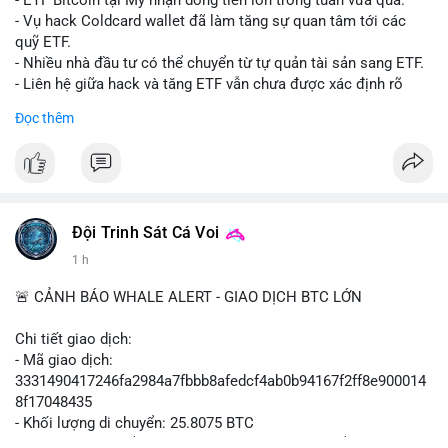
- ETF Bitcoin tại Mỹ nhận dòng tiền lớn trong tuần vừa qua.
- Tòa án Nga công nhận crypto là tài sản pháp lý, thiết lập tiền
- Vụ hack Coldcard wallet đã làm tăng sự quan tâm tới các
lệ cho các vụ án hình sự và dân sự.
quỹ ETF.
- Trump hy vọng ký luật cơ cấu thị trường crypto sớm, dù vẫn
- Nhiều nhà đầu tư có thể chuyển từ tự quản tài sản sang ETF.
còn rào cản pháp lý.
- Liên hệ giữa hack và tăng ETF vẫn chưa được xác định rõ
- Saga’s EVM blockchain ngừng hoạt động sau vụ hack 7 M$,
ràng.
Đọc thêm
tiền trộm được chuyển sang Ethereum.
- Steak ’n Shake triển khai chương trình thưởng Bitcoin cho
#binancesquare
#cryptonews
#btc
#etf
nhân viên, cho phép nhận phần lương bằng BTC.
$btc
#binancesquare
#cryptonews
#btc
#eth
#sol
#xrp
#cc
#sky
#sand
#skr
#dvt
#vlikevn
#titanbot
Đội Trinh Sát Cá Voi
1 h
$btc $eth $sol $xrp $cc $sky $sand $skr $dvt
📰 Nguồn: Cointelegraph
🚨 CẢNH BÁO WHALE ALERT - GIAO DỊCH BTC LỚN
#vlikevn
#titanbot
Chi tiết giao dịch:
📰 Nguồn: Decrypt
- Mã giao dịch:
3331490417246fa2984a7fbbb8afedcf4ab0b94167f2ff8e900014
8f17048435
- Khối lượng di chuyển: 25.8075 BTC
- Giá trị ước tính: $1,666,026.81 USD (theo thị giá $64,556.01