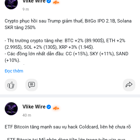
Vlike Wire
9 m
Crypto phục hồi sau Trump giảm thuế, BitGo IPO 2.1B, Solana
SKR tăng 250%
- Thị trường crypto tăng nhẹ: BTC +2% (89.900$), ETH +2%
(2.995$), SOL +2% (130$), XRP +3% (1.94$).
- Các đồng lớn nhất dẫn đầu: CC (+15%), SKY (+11%), SAND
(+10%).
- Gần 1 B$ liquidations khi Bitcoin phục hồi sau tín hiệu Trump
Đọc thêm
hủy bỏ lệnh thuế EU.
- Vitalik Buterin đề xuất staking DVT để tăng cường bảo mật
và phân quyền Ethereum.
- BitGo công bố IPO 18$/cổ phiếu, định giá 2.1 B$.
- Thượng viện Mỹ tiến hành dự thảo Clarity Act, mặc dù chưa
có sự đồng thuận hai đảng.
Vlike Wire
- Newrez xem xét Bitcoin và Ethereum trong việc xác định đủ
40 m
điều kiện vay mua nhà, áp dụng giá trị giảm để bù đắp biến
động.
ETF Bitcoin tăng mạnh sau vụ hack Coldcard, liên hệ chưa rõ
- Cơ quan quản lý Hồng Kông bắt đầu cấp giấy phép stablecoin
theo khung mới nghiêm ngặt.