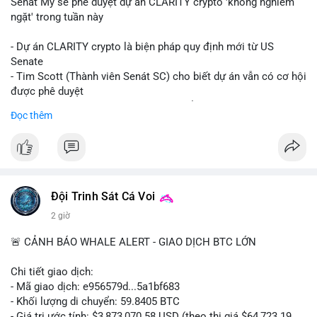
Senát Mỹ sẽ phê duyệt dự án CLARITY crypto 'không nghiêm
ngặt' trong tuần này
- Dự án CLARITY crypto là biện pháp quy định mới từ US
Senate
- Tim Scott (Thành viên Senát SC) cho biết dự án vẫn có cơ hội
được phê duyệt
- Bài toán chính là thời gian hạn chế để đưa dự án vào lịch
Đọc thêm
trình
- Có thể ảnh hưởng đến môi trường quy định crypto tại Mỹ
$btc $eth
#vlikevn
#titanbot
Đội Trinh Sát Cá Voi
2 giờ
📰 Nguồn: Cointelegraph
🚨 CẢNH BÁO WHALE ALERT - GIAO DỊCH BTC LỚN
Chi tiết giao dịch:
- Mã giao dịch: e956579d...5a1bf683
- Khối lượng di chuyển: 59.8405 BTC
- Giá trị ước tính: $3,873,070.58 USD (theo thị giá $64,723.19