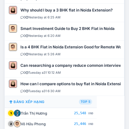
Why should I buy a 3 BHK flat in Noida Extension?
0
Yesterday at 6:25 AM
Smart Investment Guide to Buy 2 BHK Flat in Noida
0
Yesterday at 6:20 AM
Is a 4 BHK Flat in Noida Extension Good for Remote Work?
0
Yesterday at 5:26 AM
Can researching a company reduce common interview mi
0
Tuesday a31 10:12 AM
How can I compare options to buy flat in Noida Extension?
0
Tuesday a31 6:30 AM
BẢNG XẾP HẠNG
TOP 5
Trần Thị Hương
25,548
1
VNĐ
Võ Hữu Phong
25,446
2
VNĐ