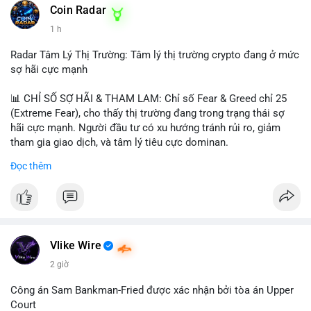
khoản mỏng.
Coin Radar
📰 Nguồn: CoinDesk
1 h
#25dot8btc
#dichuyen1_66trieuusd
#khangcu64556
#whalebtc
#theodoidongtien
Radar Tâm Lý Thị Trường: Tâm lý thị trường crypto đang ở mức
sợ hãi cực mạnh
📊 CHỈ SỐ SỢ HÃI & THAM LAM: Chỉ số Fear & Greed chỉ 25
(Extreme Fear), cho thấy thị trường đang trong trạng thái sợ
hãi cực mạnh. Người đầu tư có xu hướng tránh rủi ro, giảm
tham gia giao dịch, và tâm lý tiêu cực dominan.
Đọc thêm
📈 XU HƯỚNG TÌM KIẾM & THẢO LUẬN: Coin được tìm kiếm
nhiều nhất trên CoinGecko là Cash Cat (CASHCAT), Bitcoin
(BTC), Sui (SUI), Pudgy Penguins (PENGU). Trên Google Trends
Việt Nam, từ khóa như 'con riêng', 'phạm nhật minh anh' và 'tô
lâm' được nhắc đến nhiều, có thể phản ánh sự quan tâm đến
các chủ đề không liên quan trực tiếp đến crypto.
Vlike Wire
2 giờ
💬 DÒNG CHẢY TIN TỨC & TRUYỀN THÔNG: Các bài đăng
trên Binance Square tập trung vào chiến lược trading, lệnh kẹp,
Công án Sam Bankman-Fried được xác nhận bởi tòa án Upper
và cập nhật về sự kiện như 'Lãi lỗ chưa ghi nhận'. Trên
Court