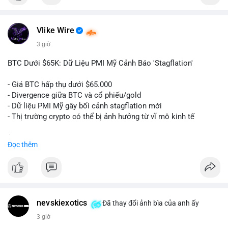
$btc
Vlike Wire
#vlikevn
#titanbot
3 giờ
📰 Nguồn: Cointelegraph
BTC Dưới $65K: Dữ Liệu PMI Mỹ Cảnh Báo 'Stagflation'
- Giá BTC hấp thụ dưới $65.000
- Divergence giữa BTC và cổ phiếu/gold
- Dữ liệu PMI Mỹ gây bối cảnh stagflation mới
- Thị trường crypto có thể bị ảnh hưởng từ vĩ mô kinh tế
$btc
#btc
Đọc thêm
#vlikevn
#titanbot
📰 Nguồn: Cointelegraph
nevskiexotics
Đã thay đổi ảnh bìa của anh ấy
3 giờ