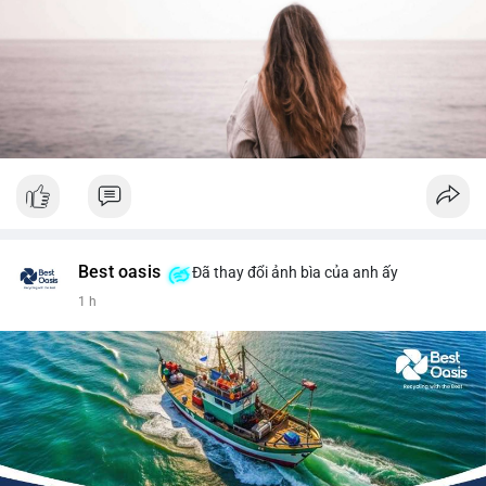
Best oasis
Đã thay đổi ảnh bìa của anh ấy
1 h