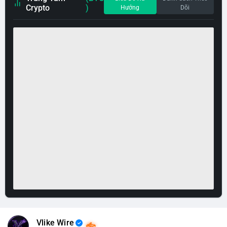
Crypto
)
Hướng
Dõi
Vlike Wire