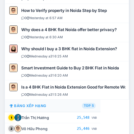
How to Verify property in Noida Step by Step
0
Yesterday at 6:57 AM
Why does a 4 BHK flat Noida offer better privacy?
0
Yesterday at 6:30 AM
Why should I buy a 3 BHK flat in Noida Extension?
0
Wednesday a31 6:25 AM
Smart Investment Guide to Buy 2 BHK Flat in Noida
0
Wednesday a31 6:20 AM
Is a 4 BHK Flat in Noida Extension Good for Remote Work?
0
Wednesday a31 5:26 AM
BẢNG XẾP HẠNG
TOP 5
Trần Thị Hương
25,548
1
VNĐ
Võ Hữu Phong
25,446
2
VNĐ