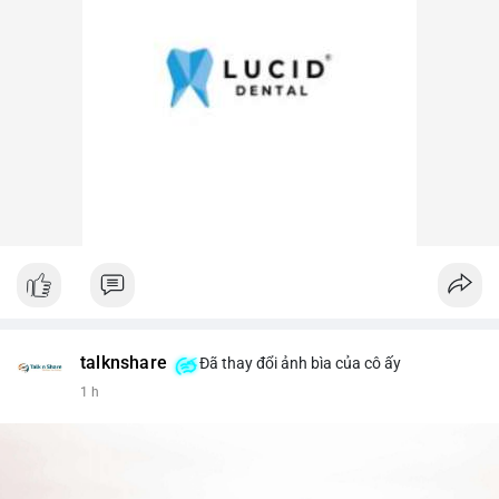
talknshare
Đã thay đổi ảnh bìa của cô ấy
1 h