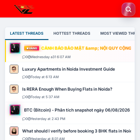
LATEST THREADS
HOTTEST THREADS
MOST VIEWED THRE
CẢNH BÁO BẢO MẬT &amp; NỘI QUY CỘNG ĐỒNG
VÀNG
0
Wednesday a31 6:07 AM
Luxury Apartments in Noida Investment Guide
0
Today at 6:13 AM
Is RERA Enough When Buying Flats in Noida?
0
Today at 5:37 AM
BTC (Bitcoin) - Phân tích snapshot ngày 06/08/2026
0
Yesterday at 2:43 PM
What should I verify before booking 3 BHK flats in Noida?
0
Yesterday at 8:01 AM