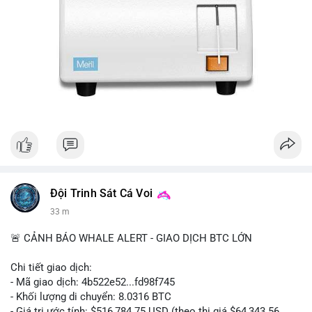
Đội Trinh Sát Cá Voi
33 m
🚨 CẢNH BÁO WHALE ALERT - GIAO DỊCH BTC LỚN
Chi tiết giao dịch:
- Mã giao dịch: 4b522e52...fd98f745
- Khối lượng di chuyển: 8.0316 BTC
- Giá trị ước tính: $516,784.75 USD (theo thị giá $64,343.56