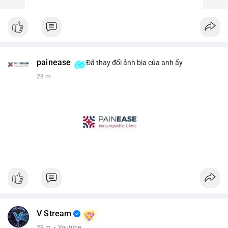
painease
Đã thay đổi ảnh bìa của anh ấy
28 m
V Stream
29 m
·
Youtube