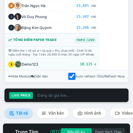
Trần Ngọc Hà
25,445
3
VNĐ
Võ Duy Phong
25,347
4
VNĐ
Đặng Kim Quỳnh
25,246
5
VNĐ
TỔNG ĐIỂM PAPER TRADE
TOP 5 · LIVE
Điểm live = số dư ví + ký quỹ + PnL chưa chốt · Chốt 12:00
ngày cuối tháng · Top 1 trên 20.000 đ nhận 30 ngày VIP Whale.
Demo123
10.115
1
đ
Hide Module
Diễn đàn
Auto-refresh (30s)
Refresh Now
Đang tải giá live...
LIVE PRICE
Tất cả
Văn bản
Hình ảnh
Video
Trung Tâm
(BTC
Biểu Đồ Xu
Danh Sách Theo