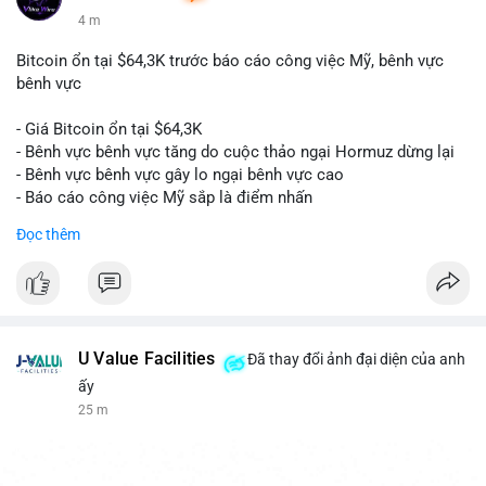
4 m
Bitcoin ổn tại $64,3K trước báo cáo công việc Mỹ, bênh vực
bênh vực
- Giá Bitcoin ổn tại $64,3K
- Bênh vực bênh vực tăng do cuộc thảo ngại Hormuz dừng lại
- Bênh vực bênh vực gây lo ngại bênh vực cao
- Báo cáo công việc Mỹ sắp là điểm nhấn
Đọc thêm
$btc
#btc
#vlikevn
#titanbot
📰 Nguồn: CoinDesk
U Value Facilities
Đã thay đổi ảnh đại diện của anh
ấy
25 m