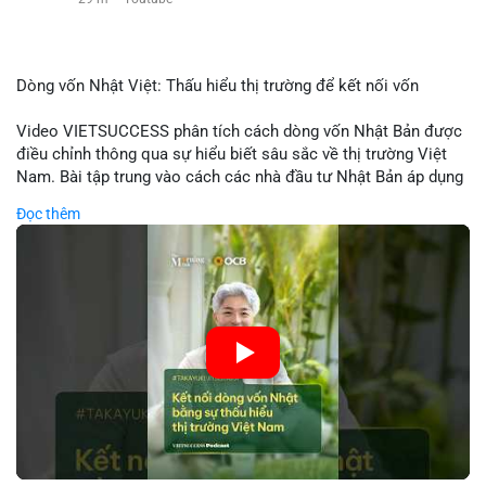
Dòng vốn Nhật Việt: Thấu hiểu thị trường để kết nối vốn
Video VIETSUCCESS phân tích cách dòng vốn Nhật Bản được
điều chỉnh thông qua sự hiểu biết sâu sắc về thị trường Việt
Nam. Bài tập trung vào cách các nhà đầu tư Nhật Bản áp dụng
chiến lược đầu tư phù hợp với điều kiện kinh tế địa phương, từ
Đọc thêm
đầu tư trực tiếp vào doanh nghiệp đến việc giao dịch tài chính.
Kết nối này không chỉ tạo cơ hội tăng trưởng cho Việt Nam mà
còn tạo ra động lực cho thị trường crypto địa phương khi các
nhà đầu tư đa quốc gia tìm kiếm cơ hội đa dạng. Các yếu tố
như chính sách tài chính Việt Nam, xu hướng đầu tư ESG, và
ổn định thị trường sẽ ảnh hưởng trực tiếp đến lưu lượng vốn
nhập khẩu từ Nhật Bản. Bài cũng nhấn mạnh vai trò của thông
tin thị trường chính xác trong việc giảm rủi ro khi kết nối các
thị trường khác nhau.
🎥 Xem video trực tiếp tại: