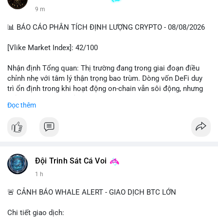
9 m
📊 BÁO CÁO PHÂN TÍCH ĐỊNH LƯỢNG CRYPTO - 08/08/2026
[Vlike Market Index]: 42/100
Nhận định Tổng quan: Thị trường đang trong giai đoạn điều
chỉnh nhẹ với tâm lý thận trọng bao trùm. Dòng vốn DeFi duy
trì ổn định trong khi hoạt động on-chain vẫn sôi động, nhưng
chỉ số Fear & Greed ở vùng Fear cho thấy nhà đầu tư đang lo
Đọc thêm
ngại về khả năng giảm sâu hơn.
Phân tích Dòng tiền DeFi (DefiLlama): Tổng TVL DeFi đạt
142,37 tỷ USD, tăng nhẹ 0.08% trong 24h qua, cho thấy dòng
vốn không có biến động lớn. Ethereum vẫn thống trị với 41,79
tỷ USD TVL, bỏ xa các chain còn lại như Tron (4,84 tỷ), BSC
Đội Trinh Sát Cá Voi
(4,78 tỷ), Solana (4,73 tỷ) và Base (4,67 tỷ). Đáng chú ý, tổng
1 h
vốn hóa Stablecoin đạt 307 tỷ USD, trong đó USDT chiếm
183,19 tỷ và USDC đạt 72,27 tỷ. Sự ổn định của stablecoin cho
🚨 CẢNH BÁO WHALE ALERT - GIAO DỊCH BTC LỚN
thấy dòng tiền chưa có dấu hiệu rút khỏi hệ sinh thái, nhưng
cũng chưa có lực mua mới đáng kể.
Chi tiết giao dịch: