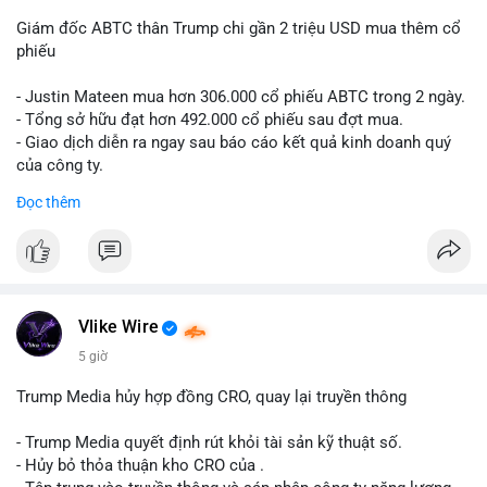
Giám đốc ABTC thân Trump chi gần 2 triệu USD mua thêm cổ
phiếu
- Justin Mateen mua hơn 306.000 cổ phiếu ABTC trong 2 ngày.
- Tổng sở hữu đạt hơn 492.000 cổ phiếu sau đợt mua.
- Giao dịch diễn ra ngay sau báo cáo kết quả kinh doanh quý
của công ty.
Đọc thêm
#abtc
#cryptonews
#stockmarket
#trump
$btc $eth
#vlikevn
#titanbot
Vlike Wire
📰 Nguồn: CoinDesk
5 giờ
Trump Media hủy hợp đồng CRO, quay lại truyền thông
- Trump Media quyết định rút khỏi tài sản kỹ thuật số.
- Hủy bỏ thỏa thuận kho CRO của .