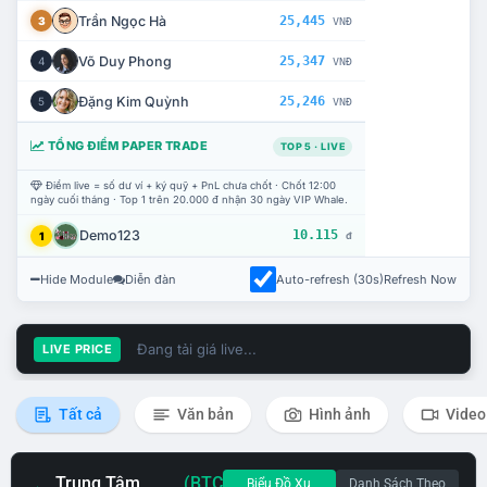
Trần Ngọc Hà
25,445
3
VNĐ
Võ Duy Phong
25,347
4
VNĐ
Đặng Kim Quỳnh
25,246
5
VNĐ
TỔNG ĐIỂM PAPER TRADE
TOP 5 · LIVE
Điểm live = số dư ví + ký quỹ + PnL chưa chốt · Chốt 12:00
ngày cuối tháng · Top 1 trên 20.000 đ nhận 30 ngày VIP Whale.
Demo123
10.115
1
đ
Hide Module
Diễn đàn
Auto-refresh (30s)
Refresh Now
Đang tải giá live...
LIVE PRICE
Tất cả
Văn bản
Hình ảnh
Video
Trung Tâm
(BTC
Biểu Đồ Xu
Danh Sách Theo