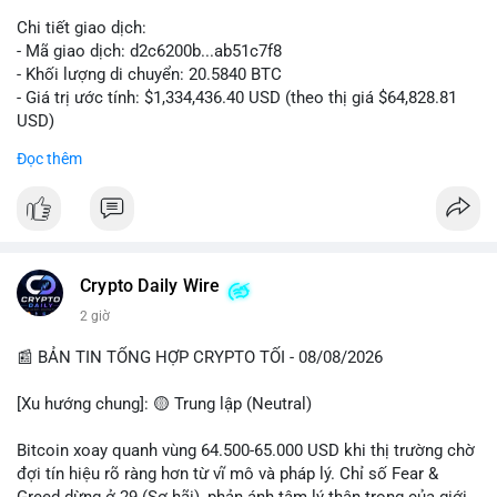
Chi tiết giao dịch:
- Mã giao dịch: d2c6200b...ab51c7f8
- Khối lượng di chuyển: 20.5840 BTC
- Giá trị ước tính: $1,334,436.40 USD (theo thị giá $64,828.81
USD)
- Thời gian: 00:19:43 2026-08-08 UTC
Đọc thêm
Nhận định phân tích: Giao dịch 20.58 BTC trị giá hơn 1.33 triệu
USD được thực hiện vào phiên Á, thời điểm thanh khoản
mỏng. Quy mô này nằm trong nhóm cá voi trung bình, chưa đủ
tạo áp lực bán trực tiếp lên sàn. Khả năng cao là hành vi tái
phân bổ tài sản giữa các ví nóng, hoặc chuẩn bị thanh khoản
Crypto Daily Wire
cho các lệnh OTC. Dòng tiền không đổ thẳng lên sàn tập trung,
2 giờ
nên rủi ro bán tháo ngắn hạn thấp, nhưng tâm lý thị trường có
thể dao động nhẹ do theo dõi sát biến động ví lớn.
📰 BẢN TIN TỔNG HỢP CRYPTO TỐI - 08/08/2026
Lời khuyên: Nhà đầu tư nhỏ lẻ không nên hành động theo cảm
[Xu hướng chung]: 🟡 Trung lập (Neutral)
xúc từ một giao dịch đơn lẻ. Quan sát thêm 2-3 khối chuyển
tiếp theo trong 24 giờ để xác nhận xu hướng. Giữ tỷ trọng tiền
Bitcoin xoay quanh vùng 64.500-65.000 USD khi thị trường chờ
mặt hợp lý, tránh đòn bẩy cao trong vùng giá hiện tại.
đợi tín hiệu rõ ràng hơn từ vĩ mô và pháp lý. Chỉ số Fear &