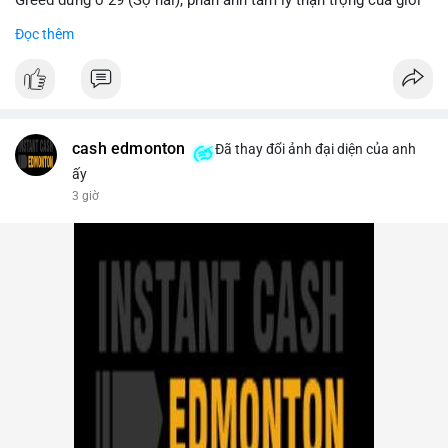
Greed dừng ở 29 (Sợ hãi), phản ánh tâm lý thận trọng của giới
#20dot58btc
#phienau
#taiphanbotaisan
#giaodichotc
đầu tư.
Đọc thêm
#theodoivilon
- Thị trường & Giá cả: Bitcoin chạm mốc 65.000 USD sau khi
dữ liệu nonfarm payrolls Mỹ thấp hơn dự báo, làm giảm khả
năng Fed tăng lãi suất. Tuy nhiên, khối lượng hợp đồng vô hạn
trên sàn tập trung giảm xuống 4.000 tỷ USD, thấp nhất 31
tháng. NEAR giảm 4,1% xuống 1,5910 USD, chịu áp lực bán
cash edmonton
Đã thay đổi ảnh đại diện của anh
mạnh.
ấy
3 giờ
- Quy định & Pháp lý: OFAC trừng phạt 2 sàn crypto liên quan
Iran (Shelbit, Aban Tether) vì rửa tiền 5 triệu USD. Nga triệt phá
mạng lưới sàn crypto bất hợp pháp tại Moscow, bắt giữ 20 đối
tượng. Trump Media hủy thỏa thuận kho dự trữ CRO trị giá
nhiều tỷ USD, khiến CRO giảm mạnh.
- Tổ chức & Công nghệ: Bybit khởi kiện Triều Tiên và Lazarus
Group vụ hack 1,5 tỷ USD, đã nhận lệnh đóng băng tài sản.
Circle mở rộng USDC lên OKX qua X Layer. BitGo IPO thành
công ở mức 18 USD/cổ phiếu, định giá 2 tỷ USD.
Nhà đầu tư nên theo dõi sát dòng tiền cá voi khi xuất hiện