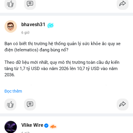
giá hơn 6.47 triệu USD, cho thấy dấu hiệu chuyển tiền quy mô
lớn. Với mức giá BTC quanh vùng 65K USD, hành vi này thường
gặp ở hai kịch bản: cá voi nạp lên sàn giao dịch để chuẩn bị
thanh khoản hoặc bán, hoặc chuyển sang ví lạnh nhằm tích lũy
bhavesh31
dài hạn. Việc giao dịch chưa được xác nhận tạo tâm lý thận
6 giờ
trọng, giới đầu tư theo dõi sát dòng tiền này để đánh giá áp lực
cung ngắn hạn. Nếu BTC vào ví nóng sàn, khả năng cao là
Bạn có biết thị trường hệ thống quản lý sức khỏe ắc quy xe
động thái chốt lời; ngược lại, nếu vào ví mới không hoạt động,
điện (telematics) đang bùng nổ?
đó là tín hiệu gom hàng chiến lược.
Theo dữ liệu mới nhất, quy mô thị trường toàn cầu dự kiến
Lời khuyên: Nhà đầu tư nhỏ lẻ nên quan sát thêm 2-4 giờ sau
tăng từ 1,7 tỷ USD vào năm 2026 lên 10,7 tỷ USD vào năm
khi giao dịch được xác nhận, tránh hành động theo cảm xúc.
2036.
Xác minh địa chỉ ví đích trước khi đưa ra quyết định vào lệnh,
ưu tiên quản trị rủi ro trong giai đoạn biến động mạnh.
Mức tăng trưởng này tương ứng với tốc độ tăng trưởng kép
Đọc thêm
hàng năm (CAGR) ấn tượng lên tới 20,2%.
#99dot6btc
#capvoichuyentien
#vilanhtichluy
#aplucban
#btcmempool65k
Điều gì đang thúc đẩy sự tăng trưởng vượt bậc này? Hãy cùng
theo dõi các phân tích chuyên sâu về xu hướng công nghệ và
nhu cầu thị trường trong thời gian tới.
Vlike Wire