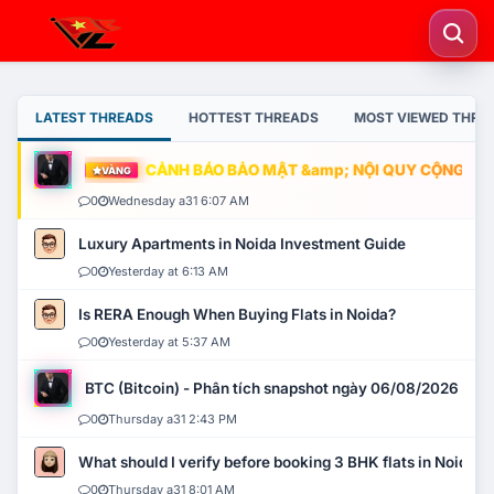
LATEST THREADS
HOTTEST THREADS
MOST VIEWED THRE
CẢNH BÁO BẢO MẬT &amp; NỘI QUY CỘNG ĐỒNG
VÀNG
0
Wednesday a31 6:07 AM
Luxury Apartments in Noida Investment Guide
0
Yesterday at 6:13 AM
Is RERA Enough When Buying Flats in Noida?
0
Yesterday at 5:37 AM
BTC (Bitcoin) - Phân tích snapshot ngày 06/08/2026
0
Thursday a31 2:43 PM
What should I verify before booking 3 BHK flats in Noida?
0
Thursday a31 8:01 AM