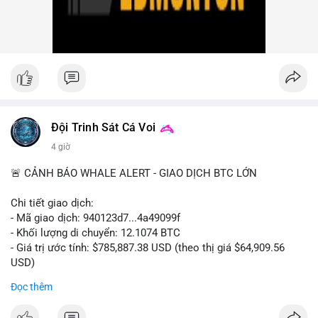
nhiều giao dịch lớn (từ 4 BTC đến 210 BTC) trong ngày, ưu tiên
quản trị rủi ro trong bối cảnh thanh khoản suy yếu.
Xem chi tiết các bài viết đầy đủ tại dòng thời gian của Vlike.vn!
#ofacsanctions
#bitgoipo
#bybitlawsuit
#crodelist
#nearshortsignal
Đội Trinh Sát Cá Voi
4 giờ
🚨 CẢNH BÁO WHALE ALERT - GIAO DỊCH BTC LỚN
Chi tiết giao dịch:
- Mã giao dịch: 940123d7...4a49099f
- Khối lượng di chuyển: 12.1074 BTC
- Giá trị ước tính: $785,887.38 USD (theo thị giá $64,909.56
USD)
- Thời gian: 22:17:40 2026-08-07 UTC
Đọc thêm
Nhận định phân tích hành vi của Cá voi dựa trên giao dịch này: