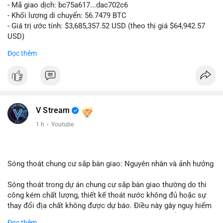
- Mã giao dịch: bc75a617...dac702c6
Phân tích Tâm lý phái sinh và Hợp đồng mở (Binance Futures):
- Khối lượng di chuyển: 56.7479 BTC
Funding Rate BTC ở mức 0.0035% và ETH ở mức 0.0001%, cả
- Giá trị ước tính: $3,685,357.52 USD (theo thị giá $64,942.57
hai đều rất thấp, cho thấy đòn bẩy thị trường đã hạ nhiệt đáng
USD)
kể. Tỷ lệ Long/Short BTC đạt 1.11, nghiêng nhẹ về phía Long.
- Thời gian: 01:19:57 2026-08-08 UTC
Đọc thêm
Tổng thanh lý 24h chỉ ở mức 6,84 triệu USD, trong đó Short bị
thanh lý nhiều hơn Long (4,37 triệu so với 2,47 triệu). Con số
Nhận định phân tích:
thanh lý thấp cho thấy thị trường đang ít biến động mạnh,
Khối lượng 56.74 BTC trị giá hơn 3.68 triệu USD được di
nhưng nếu giá giảm đột ngột, áp lực thanh lý Long có thể gia
chuyển trong phiên sáng sớm, cho thấy dấu hiệu của một tổ
tăng nhanh.
chức hoặc cá nhân lớn đang tái cơ cấu danh mục. Với mức giá
hiện tại, hành vi này có thể là bước chuẩn bị cho một lệnh bán
V Stream
Phân tích Hoạt động mạng lưới On-chain (Blockchair): Mạng
lớn trên sàn tập trung, tạo áp lực cung ngắn hạn. Tuy nhiên, nếu
1 h
·
Youtube
Ethereum ghi nhận 2,46 triệu giao dịch trong 24h với phí trung
giao dịch được chuyển đến ví lạnh hoặc ví tích lũy, đây là tín
bình chỉ 0.0936 USD, cực kỳ thấp cho thấy mạng lưới không bị
hiệu nắm giữ dài hạn, phản ánh kỳ vọng giá tăng. Biến động
tắc nghẽn. Bitcoin có 683,394 giao dịch với phí trung bình
tâm lý thị trường có thể xảy ra khi nhà đầu tư nhỏ lẻ theo dõi
0.3669 USD. Sự sôi động của hoạt động on-chain với chi phí
động thái này.
Sóng thoát chung cư sắp bàn giao: Nguyên nhân và ảnh hưởng
thấp là tín hiệu tích cực, cho thấy người dùng vẫn đang tương
tác với blockchain nhưng chưa có áp lực mua bán lớn.
Lời khuyên:
Sóng thoát trong dự án chung cư sắp bàn giao thường do thi
Nhà đầu tư nên theo dõi các bước tiếp theo của địa chỉ ví nhận
công kém chất lượng, thiết kế thoát nước không đủ hoặc sự
Đánh giá Tâm lý đám đông (Fear & Greed Index): Chỉ số đạt
để xác định rõ xu hướng. Tránh hành động theo cảm xúc; hãy
thay đổi địa chất không được dự báo. Điều này gây nguy hiểm
30/100, nằm trong vùng Fear. Đây là mức thấp đáng chú ý, cho
quan sát khối lượng khớp lệnh trên sàn trong 24-48 giờ tới để
cho cấu trúc và an toàn cư dân. Nhà đầu tư cần kiểm tra kỹ
Đọc thêm