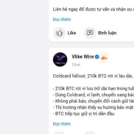
Liên hệ ngay để được tư vấn và nhận ưu 
📞 WhatsApp: +1 660 215-8938
Đọc thêm
✈️ Telegram: @localpvashop
📧 Email: localpvashop@gmail.com
Like
Bình luận
Đặt mua ngay hôm nay để sở hữu tài kho
Vlike Wire
13 m
Coldcard fallout: 210k BTC rời ví lâu dà
- 210k BTC rời ví lưu trữ dài hạn trong t
- Dùng Coldcard, ví lạnh, chuyển sang b
- Không phải bán, chuyển đổi cách giữ tà
- Thị trường nhận thấy xu hướng bảo mật
- BTC tiếp tục giữ vị trí dẫn đầu
Đọc thêm
#binancesquare
#cryptonews
#btc