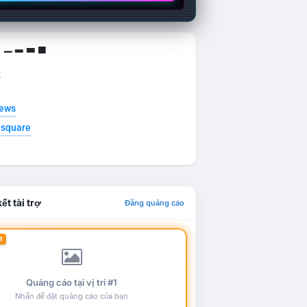
g ▁ ▂ ▃ ▄
t
news
esquare
ết tài trợ
Đăng quảng cáo
1
Quảng cáo tại vị trí #1
Nhấn để đặt quảng cáo của bạn