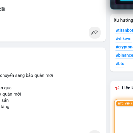
đãi:
Xu hướn
#titanbo
#vlikevn
ản Telegram premium, PVA, aged với giá tốt nhất!
#crypto
#binanc
#btc
i, chuyển sang bảo quản mới
uần qua
Liên k
ảo quản mới
i sản
BTC VIP #
 tăng