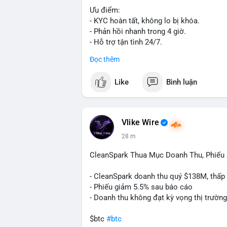
Ưu điểm:
- KYC hoàn tất, không lo bị khóa.
- Phản hồi nhanh trong 4 giờ.
- Hỗ trợ tận tình 24/7.
Đọc thêm
Liên hệ ngay để được tư vấn:
📞 WhatsApp: +1 660 215-8938
Like
Bình luận
✈️ Telegram: @localpvashop
Vlike Wire
28 m
CleanSpark Thua Mục Doanh Thu, Phiếu
- CleanSpark doanh thu quý $138M, thấp
- Phiếu giảm 5.5% sau báo cáo
- Doanh thu không đạt kỳ vọng thị trường
$btc
#btc