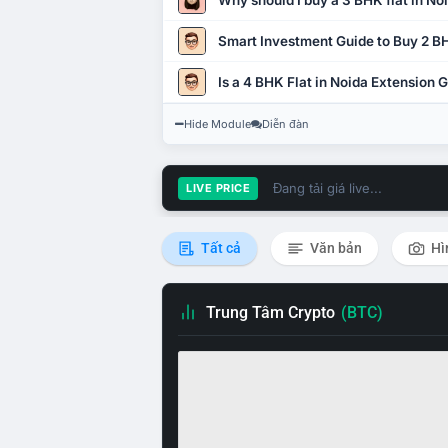
Why should I buy a 3 BHK flat in No
Smart Investment Guide to Buy 2 BH
Is a 4 BHK Flat in Noida Extension
Hide Module
Diễn đàn
Đang tải giá live...
LIVE PRICE
Tất cả
Văn bản
Hì
Trung Tâm Crypto
(BTC)