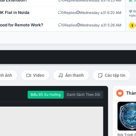
ida Extension?
0
Replies
Wednesday a31 6:25 AM
T
Đi
K Flat in Noida
0
Replies
Wednesday a31 6:20 AM
ngày
 Good for Remote Work?
0
Replies
Wednesday a31 5:26 AM
1
nh ảnh
Video
Âm thanh
Các tập tin
Thàn
Biểu Đồ Xu Hướng
Danh Sách Theo Dõi