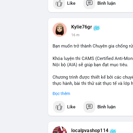
Like
Bình luận
$btc
#vlikevn
#titanbot
Kylie76gr
📰 Nguồn: CoinDesk
16 m
Bạn muốn trở thành Chuyên gia chống r
Khóa luyện thi CAMS (Certified Anti-Mon
Nội bộ (AIA) sẽ giúp bạn đạt mục tiêu.
Chương trình được thiết kế bởi các chuyê
thực hành, bài thi thử sát thực tế và lớp 
Đọc thêm
Xây dựng nền tảng kiến thức AML vững ch
tốt nhất.
Like
Bình luận
Đăng ký ngay hôm nay để nâng cao năng 
tài chính!
localpvashop114