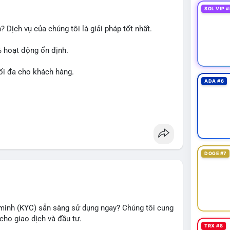
SOL VIP #
 Dịch vụ của chúng tôi là giải pháp tốt nhất.
% hoạt động ổn định.
ối đa cho khách hàng.
ADA #6
át triển chiến dịch của bạn!
DOGE #7
minh (KYC) sẵn sàng sử dụng ngay? Chúng tôi cung
cho giao dịch và đầu tư.
TRX #8