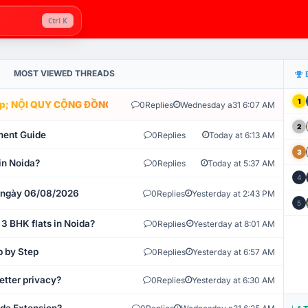
Ctrl K
MOST VIEWED THREADS
1
; NỘI QUY CỘNG ĐỒNG VLIKE.VN: HỆ THỐNG GIÁM SÁT TỰ ĐỘNG 
0
Replies
Wednesday a31 6:07 AM
2
ment Guide
0
Replies
Today at 6:13 AM
3
in Noida?
0
Replies
Today at 5:37 AM
4
t ngày 06/08/2026
0
Replies
Yesterday at 2:43 PM
5
 3 BHK flats in Noida?
0
Replies
Yesterday at 8:01 AM
p by Step
0
Replies
Yesterday at 6:57 AM
etter privacy?
0
Replies
Yesterday at 6:30 AM