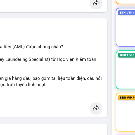
ETH VIP #
ửa tiền (AML) được chứng nhận?
USDT VIP
ey Laundering Specialist) từ Học viện Kiểm toán
n gia hàng đầu, bao gồm tài liệu toàn diện, câu hỏi
học trực tuyến linh hoạt.
ắc và tự tin bước vào kỳ thi CAMS với sự chuẩn bị
BNB VIP 
lực và mở rộng cơ hội nghề nghiệp trong lĩnh vực