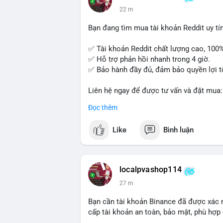
22 m
Bạn đang tìm mua tài khoản Reddit uy tín?
✅ Tài khoản Reddit chất lượng cao, 100
✅ Hỗ trợ phản hồi nhanh trong 4 giờ.
✅ Bảo hành đầy đủ, đảm bảo quyền lợi t
Liên hệ ngay để được tư vấn và đặt mua:
📞 WhatsApp: +1 660 215-8938
Đọc thêm
✈️ Telegram: @localpvashop
📧 Email: localpvashop@gmail.com
Like
Bình luận
Mua tài khoản Reddit ngay hôm nay để ph
localpvashop114
27 m
Bạn cần tài khoản Binance đã được xác 
cấp tài khoản an toàn, bảo mật, phù hợp 