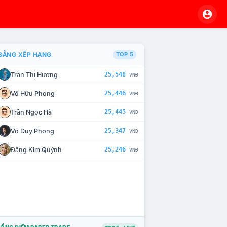
BẢNG XẾP HẠNG
TOP 5
Trần Thị Hương
25,548
VNĐ
VÀ CHẾ TÀI XỬ LÝ VI PHẠM
Võ Hữu Phong
25,446
VNĐ
Trần Ngọc Hà
25,445
VNĐ
Võ Duy Phong
25,347
VNĐ
Đặng Kim Quỳnh
25,246
VNĐ