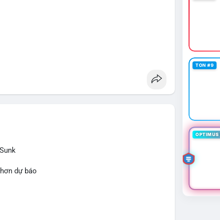
TON #9
OPTIMUS 
 Sunk
 hơn dự báo