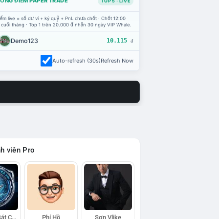
ỔNG ĐIỂM PAPER TRADE
TOP 5 · LIVE
ểm live = số dư ví + ký quỹ + PnL chưa chốt · Chốt 12:00
 cuối tháng · Top 1 trên 20.000 đ nhận 30 ngày VIP Whale.
Demo123
10.115
đ
Auto-refresh (30s)
Refresh Now
h viên Pro
Đội Trinh Sát Cá Voi
Phí Hồ
Sơn Vlike