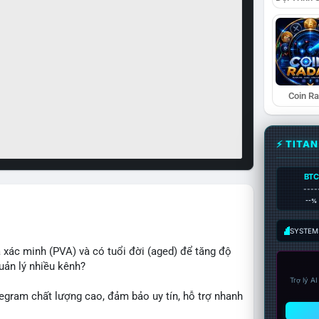
Coin R
⚡ TITA
BTC
----
--%
SYSTEM:
xác minh (PVA) và có tuổi đời (aged) để tăng độ
uản lý nhiều kênh?
Trợ lý A
egram chất lượng cao, đảm bảo uy tín, hỗ trợ nhanh