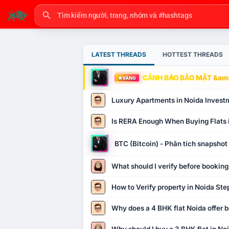
LATEST THREADS
HOTTEST THREADS
CẢNH BÁO BẢO MẬT &amp
VÀNG
Luxury Apartments in Noida Invest
Is RERA Enough When Buying Flats 
BTC (Bitcoin) - Phân tích snapsho
What should I verify before booking
How to Verify property in Noida Ste
Why does a 4 BHK flat Noida offer b