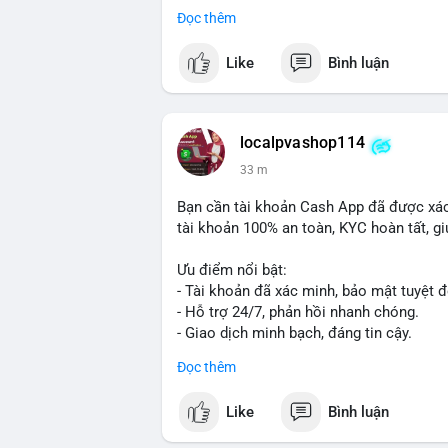
Đọc thêm
#vlikevn
#titanbot
Like
Bình luận
📰 Nguồn: Cointelegraph
localpvashop114
33 m
Bạn cần tài khoản Cash App đã được xác
tài khoản 100% an toàn, KYC hoàn tất, giú
Ưu điểm nổi bật:
- Tài khoản đã xác minh, bảo mật tuyệt đ
- Hỗ trợ 24/7, phản hồi nhanh chóng.
- Giao dịch minh bạch, đáng tin cậy.
Đọc thêm
Liên hệ ngay để được tư vấn và sở hữu t
📞 WhatsApp: +1 660 215-8938
Like
Bình luận
✈️ Telegram: @localpvashop
📧 Email: localpvashop@gmail.com