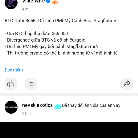
Vlike Wire
4 m
BTC Dưới $65K: Dữ Liệu PMI Mỹ Cảnh Báo 'Stagflation'
- Giá BTC hấp thụ dưới $65.000
- Divergence giữa BTC và cổ phiếu/gold
- Dữ liệu PMI Mỹ gây bối cảnh stagflation mới
- Thị trường crypto có thể bị ảnh hưởng từ vĩ mô kinh tế
$btc
#btc
Đọc thêm
#vlikevn
#titanbot
📰 Nguồn: Cointelegraph
nevskiexotics
Đã thay đổi ảnh bìa của anh ấy
11 m