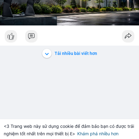
Tải nhiều bài viết hơn
<3 Trang web này sử dụng cookie để đảm bảo bạn có được trải
nghiệm tốt nhất trên mọi thiết bị ℇ>
Khám phá nhiều hơn
Solana
BNB
$1,915.75
$73.44
H
+1.36%
SOL
-1.08%
BN