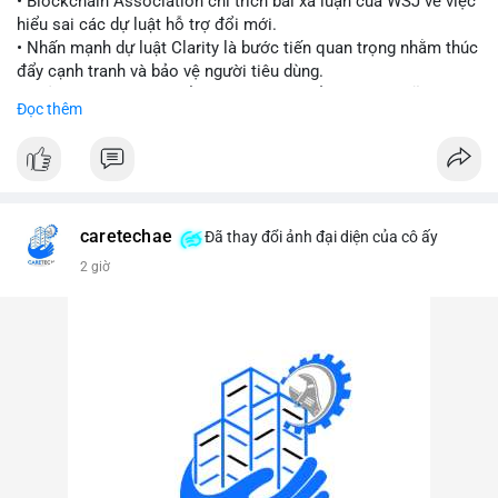
• Blockchain Association chỉ trích bài xã luận của WSJ về việc
hiểu sai các dự luật hỗ trợ đổi mới.
#vlikevn
#titanbot
• Nhấn mạnh dự luật Clarity là bước tiến quan trọng nhằm thúc
đẩy cạnh tranh và bảo vệ người tiêu dùng.
📰 Nguồn: Cointelegraph
• Phản đối các quan điểm kìm hãm sự đổi mới trong lĩnh vực
Đọc thêm
tài sản số.
#blockchain
#cryptonews
#regulation
#binancesquare
$btc $eth
caretechae
Đã thay đổi ảnh đại diện của cô ấy
#vlikevn
#titanbot
2 giờ
📰 Nguồn: CoinDesk