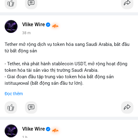
Vlike Wire
38 m
Tether mở rộng dịch vụ token hóa sang Saudi Arabia, bắt đầu
từ bất động sản
- Tether, nhà phát hành stablecoin USDT, mở rộng hoạt động
token hóa tài sản vào thị trường Saudi Arabia.
- Giai đoạn đầu tập trung vào token hóa bất động sản
istituционаl (bất động sản đầu tư lớn).
- Kế hoạch mở rộng sang các lớp tài sản khác trong tương lai.
Đọc thêm
- Bước đi này nhằm tăng khả năng truy cập và thanh khoản cho
tài sản truyền thống qua blockchain.
#binancesquare
#cryptonews
#usdt
#tether
#tokenization
#realestate
#saudiarabia
#blockchain
Vlike Wire
$usdt
1 h