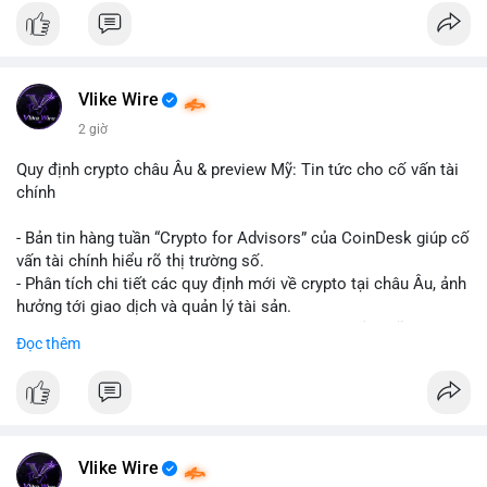
#binancesquare
#cryptonews
#hyperliquid
#rwa
#defi
$btc $eth
Vlike Wire
#vlikevn
#titanbot
2 giờ
📰 Nguồn: Cointelegraph
Quy định crypto châu Âu & preview Mỹ: Tin tức cho cố vấn tài
chính
- Bản tin hàng tuần “Crypto for Advisors” của CoinDesk giúp cố
vấn tài chính hiểu rõ thị trường số.
- Phân tích chi tiết các quy định mới về crypto tại châu Âu, ảnh
hưởng tới giao dịch và quản lý tài sản.
- Đánh giá các xu hướng và dự báo chính sách của Mỹ, giúp
Đọc thêm
nhà đầu tư chuẩn bị chiến lược.
- Cập nhật nhanh các thay đổi pháp lý, rủi ro và cơ hội đầu tư
trong lĩnh vực blockchain.
#binancesquare
#cryptonews
#regulation
#europe
#us
Vlike Wire