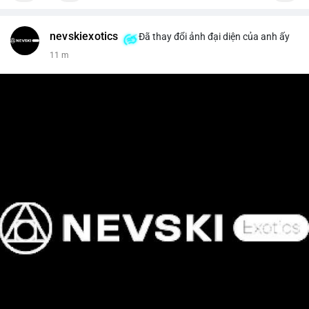
nevskiexotics
Đã thay đổi ảnh đại diện của anh ấy
11 m