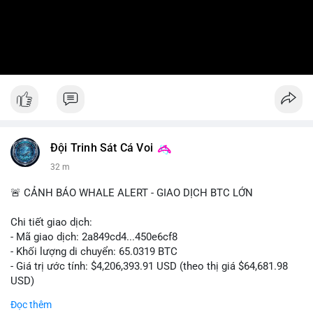
Đội Trinh Sát Cá Voi
32 m
🚨 CẢNH BÁO WHALE ALERT - GIAO DỊCH BTC LỚN
Chi tiết giao dịch:
- Mã giao dịch: 2a849cd4...450e6cf8
- Khối lượng di chuyển: 65.0319 BTC
- Giá trị ước tính: $4,206,393.91 USD (theo thị giá $64,681.98
USD)
- Thời gian: 16:19:52 2026-08-06 UTC
Đọc thêm