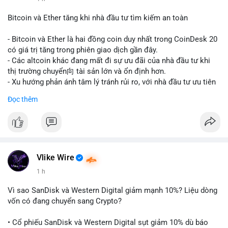
#vlikevn
#titanbot
Bitcoin và Ether tăng khi nhà đầu tư tìm kiếm an toàn
📰 Nguồn: CoinDesk
- Bitcoin và Ether là hai đồng coin duy nhất trong CoinDesk 20
có giá trị tăng trong phiên giao dịch gần đây.
- Các altcoin khác đang mất đi sự ưu đãi của nhà đầu tư khi
thị trường chuyển向 tài sản lớn và ổn định hơn.
- Xu hướng phản ánh tâm lý tránh rủi ro, với nhà đầu tư ưu tiên
các token có vốn hóa thị trường lớn nhất.
Đọc thêm
$btc
#btc
$eth
#eth
#vlikevn
#titanbot
📰 Nguồn: CoinDesk
Vlike Wire
1 h
Vì sao SanDisk và Western Digital giảm mạnh 10%? Liệu dòng
vốn có đang chuyển sang Crypto?
• Cổ phiếu SanDisk và Western Digital sụt giảm 10% dù báo