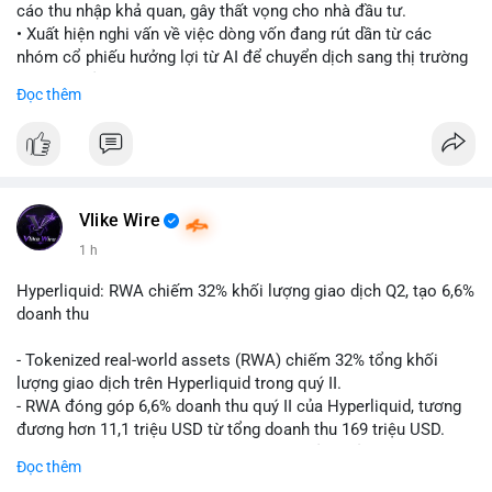
cáo thu nhập khả quan, gây thất vọng cho nhà đầu tư.
• Xuất hiện nghi vấn về việc dòng vốn đang rút dần từ các
nhóm cổ phiếu hưởng lợi từ AI để chuyển dịch sang thị trường
tiền điện tử.
Đọc thêm
• Diễn biến này có thể là tín hiệu cho thấy sự luân chuyển dòng
tiền giữa các nhóm tài sản công nghệ và crypto.
#binancesquare
#cryptonews
#marketanalysis
#ai
#investing
$btc $eth
Vlike Wire
1 h
#vlikevn
#titanbot
Hyperliquid: RWA chiếm 32% khối lượng giao dịch Q2, tạo 6,6%
📰 Nguồn: CoinDesk
doanh thu
- Tokenized real-world assets (RWA) chiếm 32% tổng khối
lượng giao dịch trên Hyperliquid trong quý II.
- RWA đóng góp 6,6% doanh thu quý II của Hyperliquid, tương
đương hơn 11,1 triệu USD từ tổng doanh thu 169 triệu USD.
- Đây là dấu hiệu mạnh mẽ về sự tăng trưởng của thị trường tài
Đọc thêm
sản hóa thực tế trên sàn giao dịch phi tập trung.