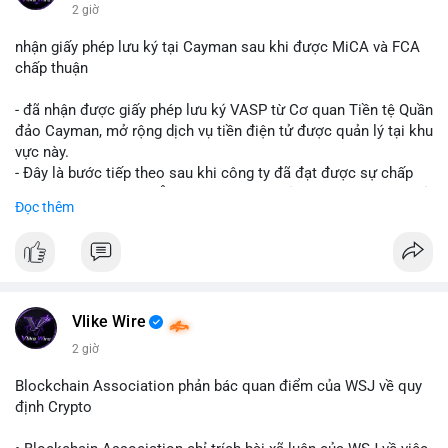
$btc $eth
2 giờ
#vlikevn
#titanbot
nhận giấy phép lưu ký tại Cayman sau khi được MiCA và FCA
chấp thuận
📰 Nguồn: CoinDesk
- đã nhận được giấy phép lưu ký VASP từ Cơ quan Tiền tệ Quần
đảo Cayman, mở rộng dịch vụ tiền điện tử được quản lý tại khu
vực này.
- Đây là bước tiếp theo sau khi công ty đã đạt được sự chấp
thuận từ MiCA (Châu Âu) và FCA (Anh), củng cố vị thế tuân thủ
Đọc thêm
quy định toàn cầu.
- Giấy phép này cho phép cung cấp dịch vụ lưu ký tài sản số
một cách hợp pháp tại Cayman, thu hút thêm khách hàng tổ
chức.
- Động thái này phản ánh xu hướng các sàn giao dịch và nền
tảng tiền điện tử tăng cường tuân thủ pháp lý để mở rộng hoạt
Vlike Wire
động.
2 giờ
#binancesquare
#cryptonews
#blockchain
#regulation
Blockchain Association phản bác quan điểm của WSJ về quy
#custody
định Crypto
$btc $eth