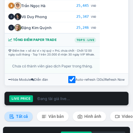
Trần Ngọc Hà
25,445
3
VNĐ
Võ Duy Phong
25,347
4
VNĐ
Đặng Kim Quỳnh
25,246
5
VNĐ
TỔNG ĐIỂM PAPER TRADE
TOP 5 · LIVE
Điểm live = số dư ví + ký quỹ + PnL chưa chốt · Chốt 12:00
ngày cuối tháng · Top 1 trên 20.000 đ nhận 30 ngày VIP Whale.
Chưa có thành viên giao dịch Paper trong tháng.
Hide Module
Diễn đàn
Auto-refresh (30s)
Refresh Now
Đang tải giá live...
LIVE PRICE
Tất cả
Văn bản
Hình ảnh
Video