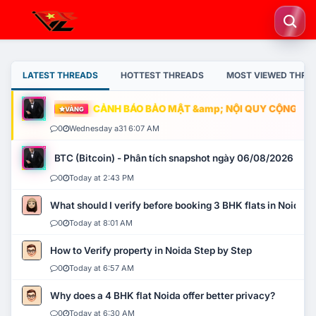
LATEST THREADS
HOTTEST THREADS
MOST VIEWED THRE
CẢNH BÁO BẢO MẬT &amp; NỘI QUY CỘNG ĐỒNG
VÀNG
0
Wednesday a31 6:07 AM
BTC (Bitcoin) - Phân tích snapshot ngày 06/08/2026
0
Today at 2:43 PM
What should I verify before booking 3 BHK flats in Noida?
0
Today at 8:01 AM
How to Verify property in Noida Step by Step
0
Today at 6:57 AM
Why does a 4 BHK flat Noida offer better privacy?
0
Today at 6:30 AM