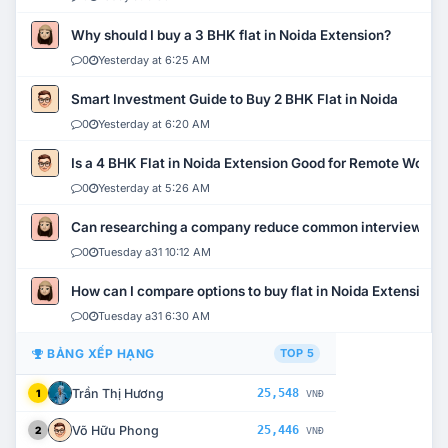
Why should I buy a 3 BHK flat in Noida Extension?
0
Yesterday at 6:25 AM
Smart Investment Guide to Buy 2 BHK Flat in Noida
0
Yesterday at 6:20 AM
Is a 4 BHK Flat in Noida Extension Good for Remote Work?
0
Yesterday at 5:26 AM
Can researching a company reduce common interview mi
0
Tuesday a31 10:12 AM
How can I compare options to buy flat in Noida Extension?
0
Tuesday a31 6:30 AM
BẢNG XẾP HẠNG
TOP 5
Trần Thị Hương
25,548
1
VNĐ
Võ Hữu Phong
25,446
2
VNĐ