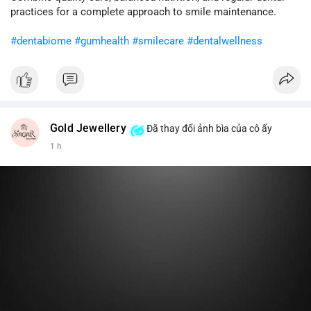
cân nhắc giảm tỷ trọng đòn bẩy và chờ xu hướng rõ ràng trước
practices for a complete approach to smile maintenance.
khi gia tăng vị thế.
#dentabiome
#gumhealth
#smilecare
#dentalwellness
#8dot0316btc
#chuyenlensan
#aplucbannganhan
#btcmempool
#516kusd
Gold Jewellery
Đã thay đổi ảnh bìa của cô ấy
1 h