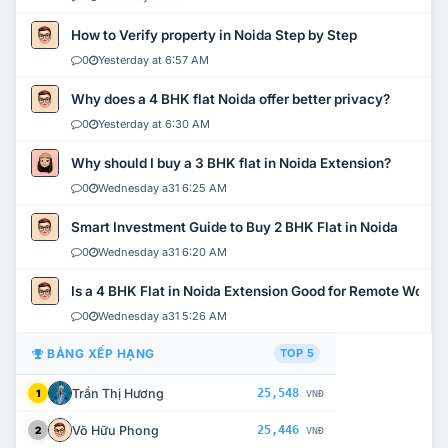
How to Verify property in Noida Step by Step
0
Yesterday at 6:57 AM
Why does a 4 BHK flat Noida offer better privacy?
0
Yesterday at 6:30 AM
Why should I buy a 3 BHK flat in Noida Extension?
0
Wednesday a31 6:25 AM
Smart Investment Guide to Buy 2 BHK Flat in Noida
0
Wednesday a31 6:20 AM
Is a 4 BHK Flat in Noida Extension Good for Remote Work?
0
Wednesday a31 5:26 AM
BẢNG XẾP HẠNG
TOP 5
Trần Thị Hương
25,548
1
VNĐ
Võ Hữu Phong
25,446
2
VNĐ