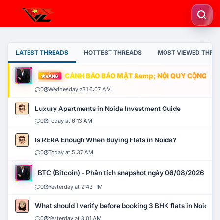
LATEST THREADS
HOTTEST THREADS
MOST VIEWED THRE
CẢNH BÁO BẢO MẬT &amp; NỘI QUY CỘNG ĐỒNG
VÀNG
0
Wednesday a31 6:07 AM
Luxury Apartments in Noida Investment Guide
0
Today at 6:13 AM
Is RERA Enough When Buying Flats in Noida?
0
Today at 5:37 AM
BTC (Bitcoin) - Phân tích snapshot ngày 06/08/2026
0
Yesterday at 2:43 PM
What should I verify before booking 3 BHK flats in Noida?
0
Yesterday at 8:01 AM