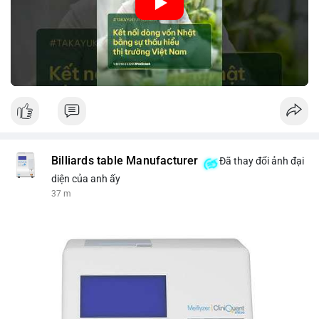
nhập khẩu từ Nhật Bản. Bài cũng nhấn mạnh vai trò của thông
tin thị trường chính xác trong việc giảm rủi ro khi kết nối các
thị trường khác nhau.
🎥 Xem video trực tiếp tại:
Nguồn: VIETSUCCESS
Billiards table Manufacturer
Đã thay đổi ảnh đại
diện của anh ấy
37 m