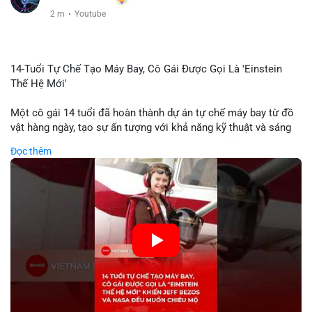
2 m
·
Youtube
14-Tuổi Tự Chế Tạo Máy Bay, Cô Gái Được Gọi Là 'Einstein
Thế Hệ Mới'
Một cô gái 14 tuổi đã hoàn thành dự án tự chế máy bay từ đồ
vật hàng ngày, tạo sự ấn tượng với khả năng kỹ thuật và sáng
tạo. Video do kênh KIEN THUC KINH TE đăng tải ghi lại quá
Đọc thêm
trình cô girl thiết kế, sản xuất và thử nghiệm máy bay, được
nhiều người so sánh với trí tuệ của Einstein. Thành tựu này
không chỉ thể hiện khả năng học tập nhanh chóng mà còn thể
hiện tiềm năng của thế hệ trẻ trong lĩnh vực công nghệ. Mặc dù
chưa liên quan trực tiếp đến tài chính hoặc crypto, sự phát
triển của công nghệ mới thường tạo cơ hội đầu tư hoặc ứng
dụng trong các lĩnh vực số hóa.
🎥 Xem video trực tiếp tại:
Nguồn: KIEN THUC KINH TE