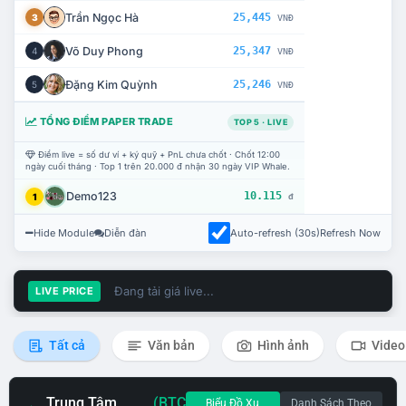
Trần Ngọc Hà
25,445
3
VNĐ
Võ Duy Phong
25,347
4
VNĐ
Đặng Kim Quỳnh
25,246
5
VNĐ
TỔNG ĐIỂM PAPER TRADE
TOP 5 · LIVE
Điểm live = số dư ví + ký quỹ + PnL chưa chốt · Chốt 12:00
ngày cuối tháng · Top 1 trên 20.000 đ nhận 30 ngày VIP Whale.
Demo123
10.115
1
đ
Hide Module
Diễn đàn
Auto-refresh (30s)
Refresh Now
Đang tải giá live...
LIVE PRICE
Tất cả
Văn bản
Hình ảnh
Video
Trung Tâm
(BTC
Biểu Đồ Xu
Danh Sách Theo