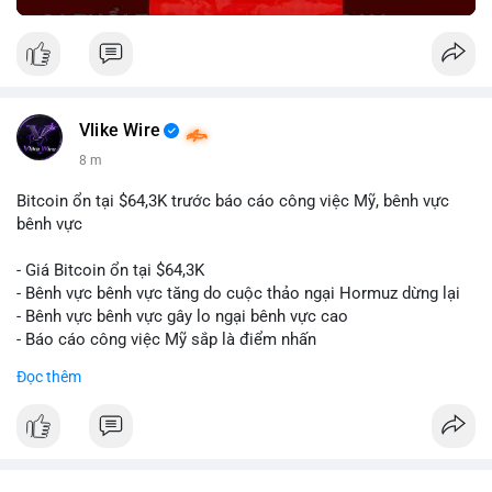
Vlike Wire
8 m
Bitcoin ổn tại $64,3K trước báo cáo công việc Mỹ, bênh vực
bênh vực
- Giá Bitcoin ổn tại $64,3K
- Bênh vực bênh vực tăng do cuộc thảo ngại Hormuz dừng lại
- Bênh vực bênh vực gây lo ngại bênh vực cao
- Báo cáo công việc Mỹ sắp là điểm nhấn
Đọc thêm
$btc
#btc
#vlikevn
#titanbot
📰 Nguồn: CoinDesk