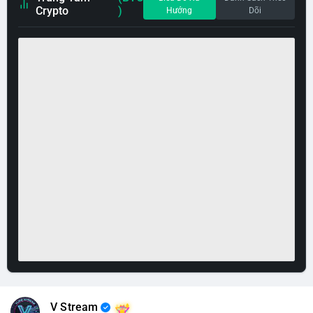
Crypto
)
Hướng
Dõi
V Stream