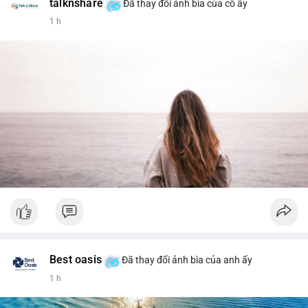
talknshare
Đã thay đổi ảnh bìa của cô ấy
1 h
Best oasis
Đã thay đổi ảnh bìa của anh ấy
1 h