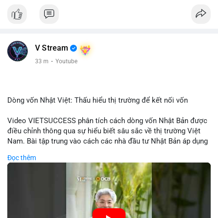
V Stream
33 m
·
Youtube
Dòng vốn Nhật Việt: Thấu hiểu thị trường để kết nối vốn
Video VIETSUCCESS phân tích cách dòng vốn Nhật Bản được
điều chỉnh thông qua sự hiểu biết sâu sắc về thị trường Việt
Nam. Bài tập trung vào cách các nhà đầu tư Nhật Bản áp dụng
chiến lược đầu tư phù hợp với điều kiện kinh tế địa phương, từ
Đọc thêm
đầu tư trực tiếp vào doanh nghiệp đến việc giao dịch tài chính.
Kết nối này không chỉ tạo cơ hội tăng trưởng cho Việt Nam mà
còn tạo ra động lực cho thị trường crypto địa phương khi các
nhà đầu tư đa quốc gia tìm kiếm cơ hội đa dạng. Các yếu tố
như chính sách tài chính Việt Nam, xu hướng đầu tư ESG, và
ổn định thị trường sẽ ảnh hưởng trực tiếp đến lưu lượng vốn