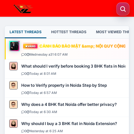
LATEST THREADS
HOTTEST THREADS
MOST VIEWED THRE
CẢNH BÁO BẢO MẬT &amp; NỘI QUY CỘNG ĐỒNG
VÀNG
0
Wednesday a31 6:07 AM
What should I verify before booking 3 BHK flats in Noida?
0
Today at 8:01 AM
How to Verify property in Noida Step by Step
0
Today at 6:57 AM
Why does a 4 BHK flat Noida offer better privacy?
0
Today at 6:30 AM
Why should I buy a 3 BHK flat in Noida Extension?
0
Yesterday at 6:25 AM