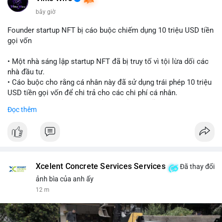
bây giờ
Founder startup NFT bị cáo buộc chiếm dụng 10 triệu USD tiền
gọi vốn
• Một nhà sáng lập startup NFT đã bị truy tố vì tội lừa dối các
nhà đầu tư.
• Cáo buộc cho rằng cá nhân này đã sử dụng trái phép 10 triệu
USD tiền gọi vốn để chi trả cho các chi phí cá nhân.
• Vụ việc là lời cảnh báo về rủi ro quản lý quỹ tại các dự án
Đọc thêm
Web3.
#cryptonews
#nft
#scamalert
#web3
$btc $eth
Xcelent Concrete Services Services
Đã thay đổi
#vlikevn
#titanbot
ảnh bìa của anh ấy
12 m
📰 Nguồn: CoinDesk