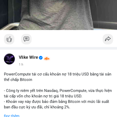
Vlike Wire
1 h
PowerCompute tái cơ cấu khoản nợ 18 triệu USD bằng tài sản
thế chấp Bitcoin
- Công ty niêm yết trên Nasdaq, PowerCompute, vừa thực hiện
tái cấp vốn cho khoản nợ trị giá 18 triệu USD.
- Khoản vay này được bảo đảm bằng Bitcoin với mức lãi suất
ban đầu cực kỳ ưu đãi, chỉ khoảng 2%.
- Động thái này cho thấy xu hướng các doanh nghiệp niêm yết
Đọc thêm