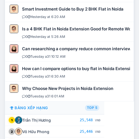
Smart Investment Guide to Buy 2 BHK Flat in Noida
0
Yesterday at 6:20 AM
Is a 4 BHK Flat in Noida Extension Good for Remote Work?
0
Yesterday at 5:26 AM
Can researching a company reduce common interview mi
0
Tuesday a31 10:12 AM
How can I compare options to buy flat in Noida Extension?
0
Tuesday a31 6:30 AM
Why Choose New Projects in Noida Extension
0
Tuesday a31 6:01 AM
BẢNG XẾP HẠNG
TOP 5
Trần Thị Hương
25,548
1
VNĐ
Võ Hữu Phong
25,446
2
VNĐ