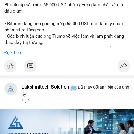
Bitcoin áp sát mốc 65.000 USD nhờ kỳ vọng lạm phát và giá
dầu giảm
• Bitcoin đang tiến gần ngưỡng 65.000 USD nhờ tâm lý chấp
nhận rủi ro tăng cao.
• Các bình luận của ông Trump về việc làm và lạm phát đang
thúc đẩy thị trường.
• Giá dầu giảm và các thỏa thuận địa chính trị đang hỗ trợ đà
Đọc thêm
tăng của tài sản rủi ro.
• Hướng đi tiếp theo của BTC phụ thuộc vào việc lợi suất trái
phiếu kho bạc và chỉ số USD có giảm hay không.
#bitcoin
#btc
#cryptonews
#macro
#binancesquare
Lakshmitech Solution
Đã thay đổi ảnh bìa của anh
$btc
ấy
2 giờ
#vlikevn
#titanbot
📰 Nguồn: CoinDesk