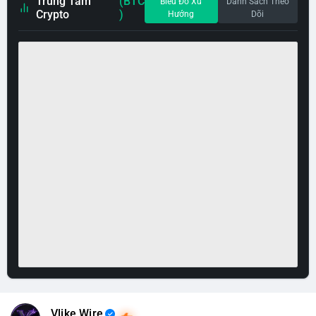
Trung Tâm
(BTC
Biểu Đồ Xu
Danh Sách Theo
Crypto
)
Hướng
Dõi
Vlike Wire