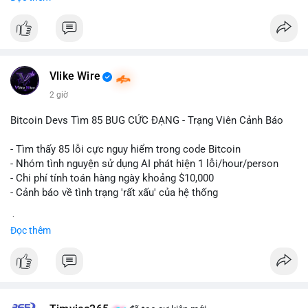
ngày càng tin tưởng sử dụng BTC làm tài sản thế chấp để tối
ưu hóa chi phí tài chính.
#binancesquare
#cryptonews
#btc
#powercompute
#blockchainfinance
Vlike Wire
$btc
2 giờ
#vlikevn
#titanbot
Bitcoin Devs Tìm 85 BUG CỨC ĐẠNG - Trạng Viên Cảnh Báo
📰 Nguồn: Cointelegraph
- Tìm thấy 85 lỗi cực nguy hiểm trong code Bitcoin
- Nhóm tình nguyện sử dụng AI phát hiện 1 lỗi/hour/person
- Chi phí tính toán hàng ngày khoảng $10,000
- Cảnh báo về tình trạng 'rất xấu' của hệ thống
$btc
#btc
Đọc thêm
#vlikevn
#titanbot
📰 Nguồn: CoinDesk