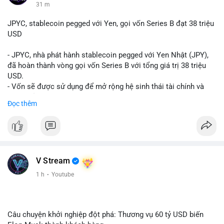
31 m
JPYC, stablecoin pegged với Yen, gọi vốn Series B đạt 38 triệu
USD
- JPYC, nhà phát hành stablecoin pegged với Yen Nhật (JPY),
đã hoàn thành vòng gọi vốn Series B với tổng giá trị 38 triệu
USD.
- Vốn sẽ được sử dụng để mở rộng hệ sinh thái tài chính và
Web3 của JPYC.
Đọc thêm
- Mục tiêu là tăng tốc độ przyjęcie của token yen-pegged JPYC
trên toàn cầu.
- Đây là bước tiến quan trọng trong việc phát triển stablecoin
liên quan đến tiền tệ fiat châu Á trong ngành Web3.
#binancesquare
#cryptonews
#jpyc
#stablecoin
#web3
#defi
V Stream
$jpyc
1 h
·
Youtube
#vlikevn
#titanbot
📰 Nguồn: Cointelegraph
Câu chuyện khởi nghiệp đột phá: Thương vụ 60 tỷ USD biến