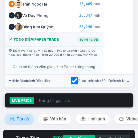
Trần Ngọc Hà
25,445
3
VNĐ
Võ Duy Phong
25,347
4
VNĐ
Đặng Kim Quỳnh
25,246
5
VNĐ
TỔNG ĐIỂM PAPER TRADE
TOP 5 · LIVE
Điểm live = số dư ví + ký quỹ + PnL chưa chốt · Chốt 12:00
ngày cuối tháng · Top 1 trên 20.000 đ nhận 30 ngày VIP Whale.
Chưa có thành viên giao dịch Paper trong tháng.
Hide Module
Diễn đàn
Auto-refresh (30s)
Refresh Now
Đang tải giá live...
LIVE PRICE
Tất cả
Văn bản
Hình ảnh
Video