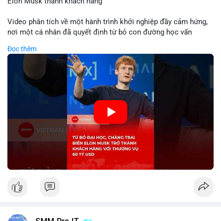
Elon Musk thành khách hàng
Video phân tích về một hành trình khởi nghiệp đầy cảm hứng,
nơi một cá nhân đã quyết định từ bỏ con đường học vấn
truyền thống để dấn thân vào thương trường. Thành công vang
Đọc thêm
dội với thương vụ trị giá 60 tỷ USD không chỉ khẳng định tầm
nhìn chiến lược của nhà sáng lập mà còn cho thấy sức mạnh
của sự đổi mới trong nền kinh tế hiện đại. Sự kiện này đặc biệt
gây chú ý khi biến tỷ phú Elon Musk trở thành một khách hàng
quan trọng, minh chứng cho khả năng xoay chuyển cục diện
kinh doanh của các startup đầy tiềm năng.
🎥 Xem video trực tiếp tại:
Nguồn: KIEN THUC KINH TE