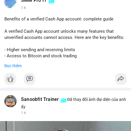
SMM Pro IT
1 h
Benefits of a verified Cash App account: complete guide
A verified Cash App account unlocks many features that
unverified accounts cannot access. Here are the key benefits:
- Higher sending and receiving limits
- Access to Bitcoin and stock trading
- Increased trust and security for transactions
Đọc thêm
- Ability to link a bank account or card
To get verified, you need to provide your full name, date of
birth, and the last four digits of your Social Security number.
The process is quick and free.
Sanoobfit Trainer
Đã thay đổi ảnh đại diện của anh
Verification also helps protect you from fraud and ensures
ấy
your funds are safe. If you want to use Cash App for business
1 h
or large transfers, a verified account is essential.
Follow this guide to fully enjoy the benefits of a verified Cash