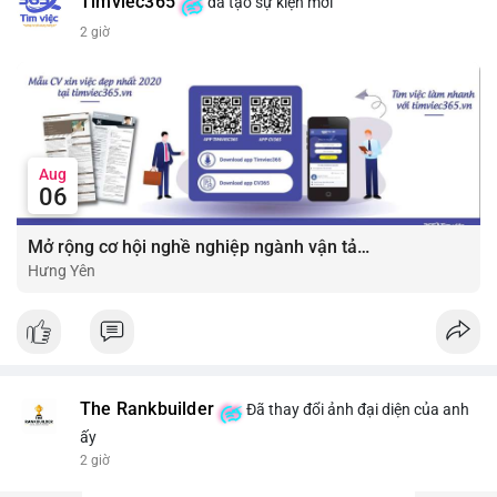
Timviec365
đã tạo sự kiện mới
2 giờ
Aug
06
Mở rộng cơ hội nghề nghiệp ngành vận tải - lái xe với mức lương bứt phá ?
Hưng Yên
The Rankbuilder
Đã thay đổi ảnh đại diện của anh
ấy
2 giờ