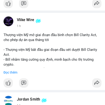
Vlike Wire
1 h
Thượng viện Mỹ mở giai đoạn đầu bình chọn Bill Clarity Act,
cho phép dự án qua tháng tới
- Thượng viện Mỹ bắt đầu giai đoạn đầu xét duyệt Bill Clarity
Act.
- Bill nhằm tăng cường quy định, minh bạch cho thị trường
crypto.
- Đạt 60 phiếu cần thiết để tiến tới tháng tới.
Đọc thêm
- Bill có thể ảnh hưởng pháp lý, hoạt động của các đồng tiền kỹ
thuật số.
#binancesquare
#cryptonews
#regulation
#ussenate
#clarityact
Jordan Smith
$btc $eth