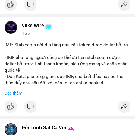
coin được tìm kiếm nhiều nhất. Chủ đề NFT (Pudgy Penguins),
AI (Hyperliquid) và ổn định (BSV) nổi bật.
💬 DÒNG CHẢY TIN TỨC & TRUYỀN THÔNG: Bàn tán trên
Vlike Wire
Binance Square tập trung vào lệnh kẹp, dự báo NVDA và Musk
4 giờ
Starship 13. Telegram nhấn mạnh luật mới tại Brazil và tranh
luận về Clearity Act.
IMF: Stablecoin nội địa tăng nhu cầu token được dollar hỗ trợ
💡 NHẬN ĐỊNH & KHUYẾN NGHỊ: Tâm lý ngắn hạn vẫn tiêu
- IMF cho rằng người dùng có thể ưu tiên stablecoin được
cực do sợ hãi, nhưng xu hướng coin nhỏ và tin tức AI/NVIDA
dollar hỗ trợ vì tính thanh khoản, hiệu ứng mạng và chấp nhận
có thể tạo cơ hội mua sớm. Cần theo dõi sự thay đổi trong
quốc tế
chính sách crypto Mỹ.
- Dan Katz, phó tổng giám đốc IMF, cho biết điều này có thể
thúc đẩy nhu cầu đối với các token dollar-backed
📊 Nguồn: Radar Tâm Lý Thị Trường
- Nhận định được đưa ra trong bối cảnh các quốc gia phát
Đọc thêm
triển stablecoin nội địa
$btc $eth
#vlikevn
#titanbot
Đội Trinh Sát Cá Voi
📰 Nguồn: Cointelegraph