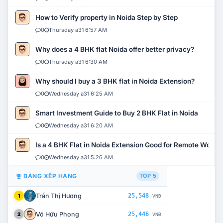
How to Verify property in Noida Step by Step
0
Thursday a31 6:57 AM
Why does a 4 BHK flat Noida offer better privacy?
0
Thursday a31 6:30 AM
Why should I buy a 3 BHK flat in Noida Extension?
0
Wednesday a31 6:25 AM
Smart Investment Guide to Buy 2 BHK Flat in Noida
0
Wednesday a31 6:20 AM
Is a 4 BHK Flat in Noida Extension Good for Remote Work?
0
Wednesday a31 5:26 AM
BẢNG XẾP HẠNG
TOP 5
Trần Thị Hương
25,548
1
VNĐ
Võ Hữu Phong
25,446
2
VNĐ