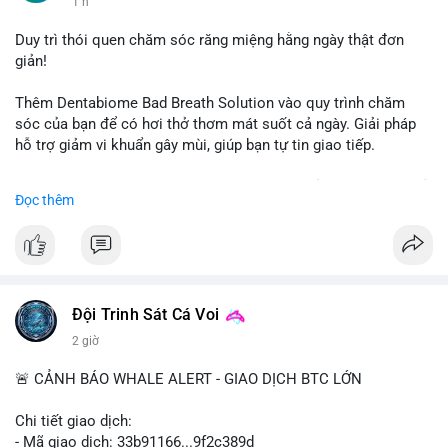
1 h
#vlikevn
#titanbot
Duy trì thói quen chăm sóc răng miệng hằng ngày thật đơn
giản!
📰 Nguồn: CoinDesk
Thêm Dentabiome Bad Breath Solution vào quy trình chăm
sóc của bạn để có hơi thở thơm mát suốt cả ngày. Giải pháp
hỗ trợ giảm vi khuẩn gây mùi, giúp bạn tự tin giao tiếp.
Bắt đầu ngay hôm nay với bước chăm sóc nhỏ nhưng hiệu quả
Đọc thêm
lớn cho nụ cười khỏe mạnh.
#dentabiome
#badbreathsolution
#hoithothommat
#chamsocrangmieng
#suckhoerangmieng
#nucuoitutin
Đội Trinh Sát Cá Voi
2 giờ
🚨 CẢNH BÁO WHALE ALERT - GIAO DỊCH BTC LỚN
Chi tiết giao dịch:
- Mã giao dịch: 33b91166...9f2c389d