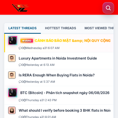
LATEST THREADS
HOTTEST THREADS
MOST VIEWED THRE
CẢNH BÁO BẢO MẬT &amp; NỘI QUY CỘNG ĐỒNG
VÀNG
0
Wednesday a31 6:07 AM
Luxury Apartments in Noida Investment Guide
0
Yesterday at 6:13 AM
Is RERA Enough When Buying Flats in Noida?
0
Yesterday at 5:37 AM
BTC (Bitcoin) - Phân tích snapshot ngày 06/08/2026
0
Thursday a31 2:43 PM
What should I verify before booking 3 BHK flats in Noida?
0
Thursday a31 8:01 AM