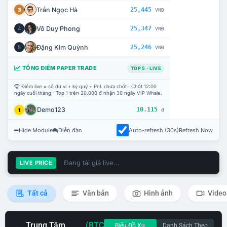
Trần Ngọc Hà
25,445
3
VNĐ
Võ Duy Phong
25,347
4
VNĐ
Đặng Kim Quỳnh
25,246
5
VNĐ
TỔNG ĐIỂM PAPER TRADE
TOP 5 · LIVE
Điểm live = số dư ví + ký quỹ + PnL chưa chốt · Chốt 12:00
ngày cuối tháng · Top 1 trên 20.000 đ nhận 30 ngày VIP Whale.
Demo123
10.115
1
đ
Hide Module
Diễn đàn
Auto-refresh (30s)
Refresh Now
Đang tải giá live...
LIVE PRICE
Tất cả
Văn bản
Hình ảnh
Video
Trung Tâm
(BTC
Biểu Đồ Xu
Danh Sách Theo