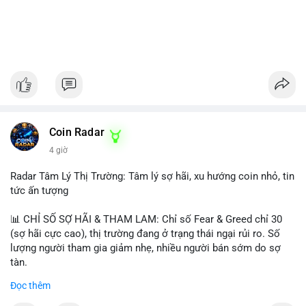
Coin Radar
4 giờ
Radar Tâm Lý Thị Trường: Tâm lý sợ hãi, xu hướng coin nhỏ, tin
tức ấn tượng
📊 CHỈ SỐ SỢ HÃI & THAM LAM: Chỉ số Fear & Greed chỉ 30
(sợ hãi cực cao), thị trường đang ở trạng thái ngại rủi ro. Số
lượng người tham gia giảm nhẹ, nhiều người bán sớm do sợ
tàn.
Đọc thêm
📈 XU HƯỚNG TÌM KIẾM & THẢO LUẬN: Biconomy (BICO),
Pudgy Penguins (PENGU), Bitcoin SV (BSV) và Kaspa (KAS) là