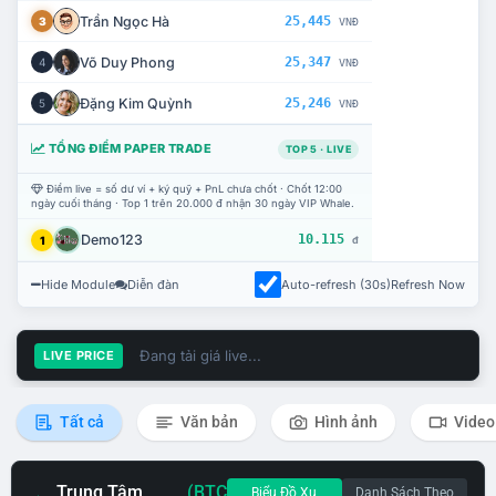
Trần Ngọc Hà
25,445
3
VNĐ
Võ Duy Phong
25,347
4
VNĐ
Đặng Kim Quỳnh
25,246
5
VNĐ
TỔNG ĐIỂM PAPER TRADE
TOP 5 · LIVE
Điểm live = số dư ví + ký quỹ + PnL chưa chốt · Chốt 12:00
ngày cuối tháng · Top 1 trên 20.000 đ nhận 30 ngày VIP Whale.
Demo123
10.115
1
đ
Hide Module
Diễn đàn
Auto-refresh (30s)
Refresh Now
Đang tải giá live...
LIVE PRICE
Tất cả
Văn bản
Hình ảnh
Video
Trung Tâm
(BTC
Biểu Đồ Xu
Danh Sách Theo