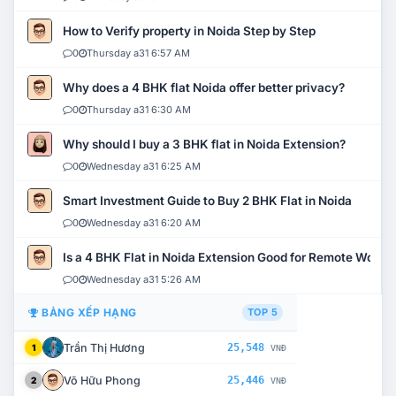
How to Verify property in Noida Step by Step
0
Thursday a31 6:57 AM
Why does a 4 BHK flat Noida offer better privacy?
0
Thursday a31 6:30 AM
Why should I buy a 3 BHK flat in Noida Extension?
0
Wednesday a31 6:25 AM
Smart Investment Guide to Buy 2 BHK Flat in Noida
0
Wednesday a31 6:20 AM
Is a 4 BHK Flat in Noida Extension Good for Remote Work?
0
Wednesday a31 5:26 AM
BẢNG XẾP HẠNG
TOP 5
Trần Thị Hương
25,548
1
VNĐ
Võ Hữu Phong
25,446
2
VNĐ