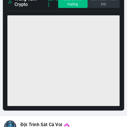
Crypto
)
Hướng
Dõi
Đội Trinh Sát Cá Voi