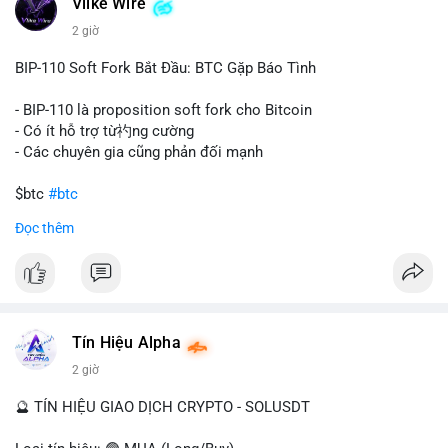
Vlike Wire
này có thể phản ánh ba kịch bản chính: thứ nhất, cá voi đang
chuẩn bị thanh khoản bằng cách chuyển lên sàn giao dịch, tạo
2 giờ
áp lực bán tiềm năng; thứ hai, tài sản được chuyển vào ví lạnh
để nắm giữ dài hạn, thể hiện niềm tin vào xu hướng tăng; thứ
BIP-110 Soft Fork Bắt Đầu: BTC Gặp Báo Tình
ba, hành vi chia tách hoặc tái cấu trúc danh mục nhằm phân
tán rủi ro. Với mức giá 65K, khối lượng này không quá lớn để
- BIP-110 là proposition soft fork cho Bitcoin
gây sốc thanh khoản tức thời, nhưng vẫn đủ sức tạo biến động
- Có ít hỗ trợ từ礿ng cường
tâm lý ngắn hạn nếu hướng đến sàn tập trung.
- Các chuyên gia cũng phản đối mạnh
Lời khuyên cho nhà đầu tư nhỏ lẻ:
$btc
#btc
Theo dõi các giao dịch tiếp theo từ cùng địa chỉ ví để xác nhận
Đọc thêm
hướng đi của dòng tiền. Tránh hành động theo cảm xúc, ưu
#vlikevn
#titanbot
tiên quản trị rủi ro và không mở vị thế lớn trước khi có tín hiệu
rõ ràng về đích đến của số BTC này.
📰 Nguồn: CoinDesk
#94dot58btc
#vilanh
#chuyentiencavoi
#btcmempool
#dongtienlon
Tín Hiệu Alpha
2 giờ
🔮 TÍN HIỆU GIAO DỊCH CRYPTO - SOLUSDT