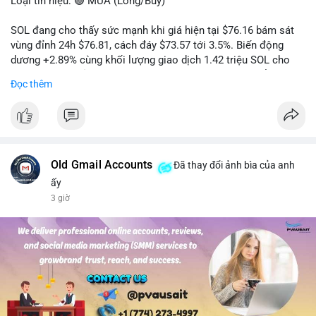
Loại tín hiệu: 🟢 MUA (Long/Buy)
SOL đang cho thấy sức mạnh khi giá hiện tại $76.16 bám sát
vùng đỉnh 24h $76.81, cách đáy $73.57 tới 3.5%. Biến động
dương +2.89% cùng khối lượng giao dịch 1.42 triệu SOL cho
thấy lực cầu chủ động đang chiếm ưu thế, phe mua kiểm soát
Đọc thêm
hoàn toàn nhịp điều chỉnh.
Khuyến nghị giao dịch cụ thể:
- Vùng Entry: 75.80 - 76.20 (chờ retest vùng kháng cự cũ thành
hỗ trợ)
- Mục tiêu chốt lời: TP1: 77.50, TP2: 78.80
Old Gmail Accounts
Đã thay đổi ảnh bìa của anh
- Cắt lỗ: 74.90 (dưới vùng hỗ trợ gần nhất)
ấy
3 giờ
Quản trị vốn: Khối lượng vào lệnh tối đa 2-3% tài khoản, ưu tiên
chốt 50% vị thế tại TP1 và dời stop loss về điểm hòa vốn.
#solusdt
#longsol
#vung76
#breakoutsol
#lenhmuasol