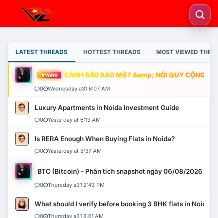
LATEST THREADS
HOTTEST THREADS
MOST VIEWED THRE
CẢNH BÁO BẢO MẬT &amp; NỘI QUY CỘNG ĐỒNG
VÀNG
0
Wednesday a31 6:07 AM
Luxury Apartments in Noida Investment Guide
0
Yesterday at 6:13 AM
Is RERA Enough When Buying Flats in Noida?
0
Yesterday at 5:37 AM
BTC (Bitcoin) - Phân tích snapshot ngày 06/08/2026
0
Thursday a31 2:43 PM
What should I verify before booking 3 BHK flats in Noida?
0
Thursday a31 8:01 AM