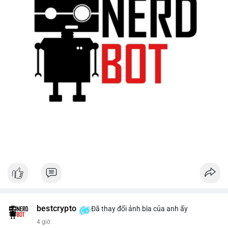
bestcrypto
Đã thay đổi ảnh bìa của anh ấy
4 giờ