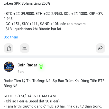
token SKR Solana tăng 250%
- BTC +2% 89.900$; ETH +2% 2.995$; SOL +2% 130$; XRP +3%
1.94$.
- CC +15%, SKY +11%, SAND +10% dẫn top movers.
- $1B liquidations khi Bitcoin bật lại.
- Trump hủy thuế EU, tín hiệu giảm áp lực.
Đọc thêm
- Vitalik đề xuất DVT staking cho Ethereum.
- BitGo IPO 18$/cổ phiếu, trị giá ~2B$.
- Senate Ag Committee tiến hành Clarity Act.
- Newrez tính crypto vào điều kiện vay nhà.
- HK cấp giấy phép stablecoin mới.
- Tòa án Nga công nhận crypto là tài sản.
Coin Radar
- Trump hy vọng ký bill cấu trúc thị trường crypto.
4 giờ
- Saga EVM bị hack 7M$, quỹ trộm chuyển sang Ethereum.
- Steak ’n Shake thưởng BTC cho nhân viên.
Radar Tâm Lý Thị Trường: Nỗi Sợ Bao Trùm Khi Dòng Tiền ETF
#binancesquare
#cryptonews
#btc
#eth
#sol
#xrp
#cc
#sky
Bùng Nổ
#sand
#bitgo
#solana
#stablecoin
#regulation
📊 CHỈ SỐ SỢ HÃI & THAM LAM
$btc $eth $sol $xrp $cc $sky $sand $skr
#skr
• Chỉ số Fear & Greed đạt 30 (Fear)
• Tâm lý thị trường đang ở mức sợ hãi, nhà đầu tư thận trọng.