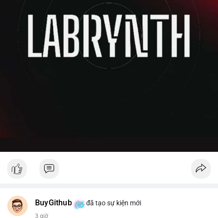
BuyGithub
đã tạo sự kiện mới
3 giờ