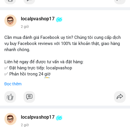
Đặt hàng ngay hôm nay để nhận ưu đãi tốt nhất!
Liên hệ với chúng tôi qua:
localpvashop17
- WhatsApp: +1 (66
215-8938
- Telegram: @localpvashop
2 giờ
- Email: localpvashop@gmail.com
Cần mua đánh giá Facebook uy tín? Chúng tôi cung cấp dịch
Đừng bỏ lỡ cơ hội sở hữu tài khoản WeChat chất lượng với giá
vụ buy Facebook reviews với 100% tài khoản thật, giao hàng
tốt. Liên hệ ngay!
nhanh chóng.
Liên hệ ngay để được tư vấn và đặt hàng:
✅ Đặt hàng trực tiếp: localpvashop
✅ Phản hồi trong 24 giờ
✅ WhatsApp: +1 (66
215-8938
Đọc thêm
✅ Telegram: @localpvashop
✅ Email: localpvashop@gmail.com
Chất lượng đảm bảo, hỗ trợ tận tình. Hãy liên hệ ngay hôm
nay!
localpvashop17
2 giờ