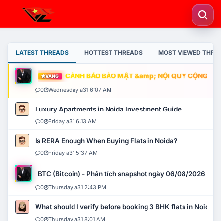
LATEST THREADS
HOTTEST THREADS
MOST VIEWED THRE
CẢNH BÁO BẢO MẬT &amp; NỘI QUY CỘNG ĐỒNG
VÀNG
0
Wednesday a31 6:07 AM
Luxury Apartments in Noida Investment Guide
0
Friday a31 6:13 AM
Is RERA Enough When Buying Flats in Noida?
0
Friday a31 5:37 AM
BTC (Bitcoin) - Phân tích snapshot ngày 06/08/2026
0
Thursday a31 2:43 PM
What should I verify before booking 3 BHK flats in Noida?
0
Thursday a31 8:01 AM