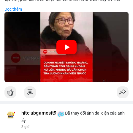
phản ánh phản ứng của chính quyền hoặc thị trường đối với
Đọc thêm
biến động giá digital asset. Bàn vấn chuyển hướng tập trung
vào nhân lực, cho thấy chiến lược giảm chi phí hoặc điều chỉnh
mô hình kinh doanh. Điều này có thể ảnh hưởng đến thị trường
crypto và các doanh nghiệp liên quan trong tương lai.
🎥 Xem video trực tiếp tại:
Nguồn: KIEN THUC KINH TE
hitclubgamesit9
Đã thay đổi ảnh đại diện của anh
ấy
3 giờ