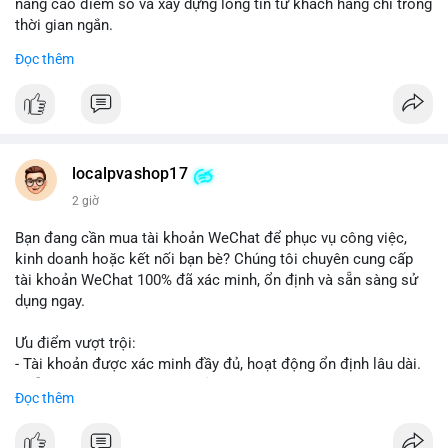
nâng cao điểm số và xây dựng lòng tin từ khách hàng chỉ trong
thời gian ngắn.
Đọc thêm
Đặt hàng ngay hôm nay để nhận ưu đãi:
👉 Order tại: localpvashop
👉 Phản hồi 24/7
👉 WhatsApp: +1 660 215-8938
👉 Telegram: @localpvashop
localpvashop17
👉 Email: localpvashop@gmail.com
2 giờ
Đừng bỏ lỡ cơ hội cải thiện danh tiếng trực tuyến của bạn một
Bạn đang cần mua tài khoản WeChat để phục vụ công việc,
cách hiệu quả!
kinh doanh hoặc kết nối bạn bè? Chúng tôi chuyên cung cấp
tài khoản WeChat 100% đã xác minh, ổn định và sẵn sàng sử
dụng ngay.
Ưu điểm vượt trội:
- Tài khoản được xác minh đầy đủ, hoạt động ổn định lâu dài.
- Hỗ trợ khách hàng 24/7, phản hồi nhanh chóng.
Đọc thêm
- Giao dịch an toàn, bảo mật thông tin.