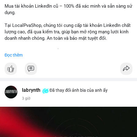
Mua tài khoản LinkedIn cũ – 100% đã xác minh và sẵn sàng sử
dụng.
Tại LocalPvaShop, chúng tôi cung cấp tài khoản LinkedIn chất
lượng cao, đã qua kiểm tra, giúp bạn mở rộng mạng lưới kinh
doanh nhanh chóng. An toàn và bảo mật tuyệt đối.
Đặt hàng ngay hôm nay để nhận ưu đãi tốt nhất!
Đọc thêm
✅ Đặt hàng: localpvashop
✅ Phản hồi trong 24 giờ
✅ WhatsApp: +1 (66
215-8938
✅ Telegram: @localpvashop
labrynth
✅ Email: localpvashop@gmail.com
Đã thay đổi ảnh bìa của anh ấy
3 giờ
Liên hệ ngay để được tư vấn chi tiết và hỗ trợ tận tình.