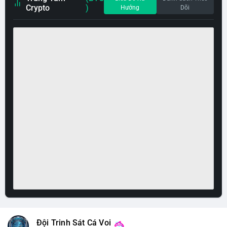
Crypto
)
Hướng
Dõi
Đội Trinh Sát Cá Voi