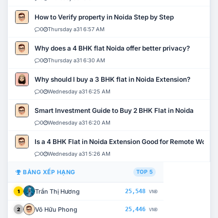
How to Verify property in Noida Step by Step
0
Thursday a31 6:57 AM
Why does a 4 BHK flat Noida offer better privacy?
0
Thursday a31 6:30 AM
Why should I buy a 3 BHK flat in Noida Extension?
0
Wednesday a31 6:25 AM
Smart Investment Guide to Buy 2 BHK Flat in Noida
0
Wednesday a31 6:20 AM
Is a 4 BHK Flat in Noida Extension Good for Remote Work?
0
Wednesday a31 5:26 AM
BẢNG XẾP HẠNG
TOP 5
Trần Thị Hương
25,548
1
VNĐ
Võ Hữu Phong
25,446
2
VNĐ