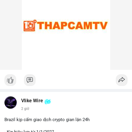
lại, nếu ví nhận là ví lạnh hoặc ví không thuộc sàn, khả năng
cao đây là hành động tích lũy chiến lược, cho thấy niềm tin dài
hạn vào xu hướng giá BTC.
Lời khuyên cho nhà đầu tư nhỏ lẻ:
Nhà đầu tư nên theo dõi sát các địa chỉ ví nhận trong giao dịch
này. Nếu BTC được chuyển lên sàn trong 24-48 giờ tới, hãy
thận trọng trước khả năng điều chỉnh giá. Ngược lại, nếu ví
nhận là ví lạnh, đây có thể là tín hiệu tích cực cho xu hướng
trung hạn. Quản lý rủi ro chặt chẽ và tránh hành động theo cảm
xúc là ưu tiên hàng đầu.
#44btc
#vilanh
#tichluydaihan
#btcmempool
#2tr86usd
Vlike Wire
2 giờ
Brazil kịp cấm giao dịch crypto gian lận 24h