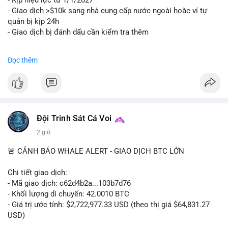
- Kịp hiệu lực từ 1/1/2027
- Giao dịch >$10k sang nhà cung cấp nước ngoài hoặc ví tự
quản bị kịp 24h
- Giao dịch bị đánh dấu cần kiểm tra thêm
#binancesquare
#cryptonews
#regulation
Đọc thêm
$btc $eth
#vlikevn
#titanbot
📰 Nguồn: Cointelegraph
Đội Trinh Sát Cá Voi
2 giờ
🚨 CẢNH BÁO WHALE ALERT - GIAO DỊCH BTC LỚN
Chi tiết giao dịch:
- Mã giao dịch: c62d4b2a...103b7d76
- Khối lượng di chuyển: 42.0010 BTC
- Giá trị ước tính: $2,722,977.33 USD (theo thị giá $64,831.27
USD)
- Thời gian: 09:19:19 2026-08-09 UTC