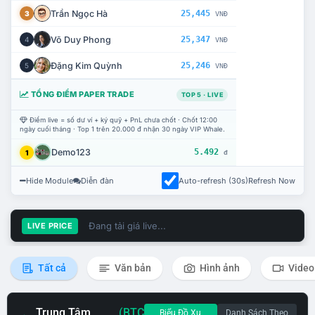
Trần Ngọc Hà
25,445
3
VNĐ
Võ Duy Phong
25,347
4
VNĐ
Đặng Kim Quỳnh
25,246
5
VNĐ
TỔNG ĐIỂM PAPER TRADE
TOP 5 · LIVE
Điểm live = số dư ví + ký quỹ + PnL chưa chốt · Chốt 12:00
ngày cuối tháng · Top 1 trên 20.000 đ nhận 30 ngày VIP Whale.
Demo123
5.492
1
đ
Hide Module
Diễn đàn
Auto-refresh (30s)
Refresh Now
Đang tải giá live...
LIVE PRICE
Tất cả
Văn bản
Hình ảnh
Video
Trung Tâm
(BTC
Biểu Đồ Xu
Danh Sách Theo