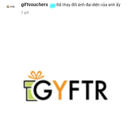
giftvouchers
Đã thay đổi ảnh đại diện của anh ấy
#207btc
#chuyenvilanh
#aplucban
#btcusd64k
#mempoolflow
2 giờ