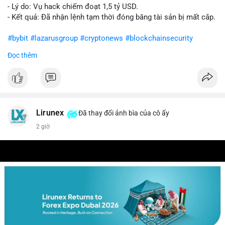
- Lý do: Vụ hack chiếm đoạt 1,5 tỷ USD.
- Kết quả: Đã nhận lệnh tạm thời đóng băng tài sản bị mất cắp.
#bybit
#lazarusgroup
#cryptonews
#blockchainsecurity
Đọc thêm
$btc $eth
#vlikevn
#titanbot
📰 Nguồn: CoinDesk
Lirunex
Đã thay đổi ảnh bìa của cô ấy
2 giờ