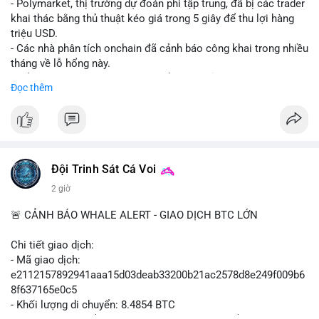
- Polymarket, thị trường dự đoán phi tập trung, đã bị các trader
khai thác bằng thủ thuật kéo giá trong 5 giây để thu lợi hàng
triệu USD.
- Các nhà phân tích onchain đã cảnh báo công khai trong nhiều
tháng về lỗ hổng này.
- Để khắc phục, Polymarket chuyển sang sử dụng giá trung
Đọc thêm
bình theo thời gian (time-weighted prices), khiến việc đẩy giá
nhân tạo trở nên quá tốn kém.
- Động thái này nhằm bảo vệ tính toàn vẹn của thị trường và
ngăn chặn các hành vi thao túng.
#polymarket
#cryptonews
#defi
#marketintegrity
Đội Trinh Sát Cá Voi
2 giờ
$btc $eth
🚨 CẢNH BÁO WHALE ALERT - GIAO DỊCH BTC LỚN
#vlikevn
#titanbot
Chi tiết giao dịch:
📰 Nguồn: CoinDesk
- Mã giao dịch:
e2112157892941aaa15d03deab33200b21ac2578d8e249f009b6
8f637165e0c5
- Khối lượng di chuyển: 8.4854 BTC