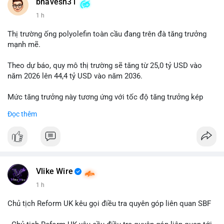
📰 Nguồn: Cointelegraph
bhavesh31
1 h
Thị trường ống polyolefin toàn cầu đang trên đà tăng trưởng
mạnh mẽ.
Theo dự báo, quy mô thị trường sẽ tăng từ 25,0 tỷ USD vào
năm 2026 lên 44,4 tỷ USD vào năm 2036.
Mức tăng trưởng này tương ứng với tốc độ tăng trưởng kép
hàng năm (CAGR) đạt 5,9% trong giai đoạn dự báo.
Đọc thêm
Đây là tín hiệu tích cực cho các nhà sản xuất, nhà phân phối và
nhà đầu tư trong ngành vật liệu xây dựng và hạ tầng.
Bạn đánh giá thế nào về tiềm năng của dòng sản phẩm ống
nhựa polyolefin trong tương lai?
Vlike Wire
1 h
Chủ tịch Reform UK kêu gọi điều tra quyên góp liên quan SBF