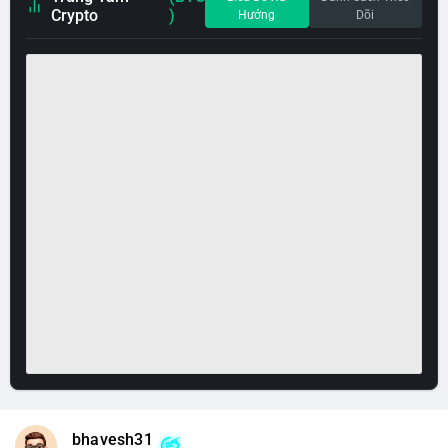
Crypto
)
Hướng
Dõi
bhavesh31