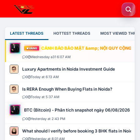
LATEST THREADS
HOTTEST THREADS
MOST VIEWED THRE
CẢNH BÁO BẢO MẬT &amp; NỘI QUY CỘNG ĐỒNG
VÀNG
0
Wednesday a31 6:07 AM
Luxury Apartments in Noida Investment Guide
0
Today at 6:13 AM
Is RERA Enough When Buying Flats in Noida?
0
Today at 5:37 AM
BTC (Bitcoin) - Phân tích snapshot ngày 06/08/2026
0
Yesterday at 2:43 PM
What should I verify before booking 3 BHK flats in Noida?
0
Yesterday at 8:01 AM