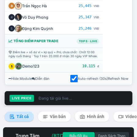
Trần Ngọc Hà
25,445
3
VNĐ
Võ Duy Phong
25,347
4
VNĐ
Đặng Kim Quỳnh
25,246
5
VNĐ
TỔNG ĐIỂM PAPER TRADE
TOP 5 · LIVE
Điểm live = số dư ví + ký quỹ + PnL chưa chốt · Chốt 12:00
ngày cuối tháng · Top 1 trên 20.000 đ nhận 30 ngày VIP Whale.
Demo123
10.115
1
đ
Hide Module
Diễn đàn
Auto-refresh (30s)
Refresh Now
Đang tải giá live...
LIVE PRICE
Tất cả
Văn bản
Hình ảnh
Video
Trung Tâm
(BTC
Biểu Đồ Xu
Danh Sách Theo