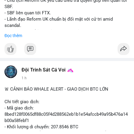
- Chủ tịch Reform UK yêu cầu điều tra quyên góp liên quan tới
SBF.
- SBF liên quan tới FTX.
- Lãnh đạo Reform UK chuẩn bị đối mặt với cử tri amid
scandal.
- Sự kiện có thể ảnh hưởng đến hình ảnh SBF và FTX.
Đọc thêm
- Không có thông tin tác động thị trường ngay lập tức.
#binancesquare
#cryptonews
#sbf
#ftx
#reformuk
$btc $eth
#vlikevn
#titanbot
Đội Trinh Sát Cá Voi
1 h
📰 Nguồn: Cointelegraph
🚨 CẢNH BÁO WHALE ALERT - GIAO DỊCH BTC LỚN
Chi tiết giao dịch:
- Mã giao dịch:
8bed128f0065df88c05f4d288562eb1b1e54afccb49a95b476a14
b00a58febf1
- Khối lượng di chuyển: 207.8546 BTC
- Giá trị ước tính: $13,449,009.09 USD (theo thị giá $64,703.92