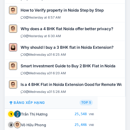
How to Verify property in Noida Step by Step
0
Yesterday at 6:57 AM
Why does a 4 BHK flat Noida offer better privacy?
0
Yesterday at 6:30 AM
Why should I buy a 3 BHK flat in Noida Extension?
0
Wednesday a31 6:25 AM
Smart Investment Guide to Buy 2 BHK Flat in Noida
0
Wednesday a31 6:20 AM
Is a 4 BHK Flat in Noida Extension Good for Remote Work?
0
Wednesday a31 5:26 AM
BẢNG XẾP HẠNG
TOP 5
Trần Thị Hương
25,548
1
VNĐ
Võ Hữu Phong
25,446
2
VNĐ