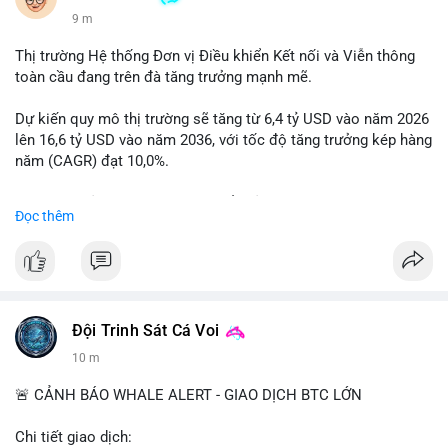
10 m
Thị trường Hệ thống Đơn vị Điều khiển Kết nối và Viễn thông
toàn cầu đang trên đà tăng trưởng mạnh mẽ.
Dự kiến quy mô thị trường sẽ tăng từ 6,4 tỷ USD vào năm 2026
lên 16,6 tỷ USD vào năm 2036, với tốc độ tăng trưởng kép hàng
năm (CAGR) đạt 10,0%.
Sự tăng trưởng này được thúc đẩy bởi nhu cầu ngày càng cao
Đọc thêm
trong các lĩnh vực ô tô, logistics và thiết bị thông minh.
Doanh nghiệp cần theo dõi xu hướng này để nắm bắt cơ hội
đầu tư và phát triển giải pháp kết nối tiên tiến.
Đội Trinh Sát Cá Voi
10 m
🚨 CẢNH BÁO WHALE ALERT - GIAO DỊCH BTC LỚN
Chi tiết giao dịch: