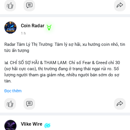
Coin Radar
1 h
Radar Tâm Lý Thị Trường: Tâm lý sợ hãi, xu hướng coin nhỏ, tin
tức ấn tượng
📊 CHỈ SỐ SỢ HÃI & THAM LAM: Chỉ số Fear & Greed chỉ 30
(sợ hãi cực cao), thị trường đang ở trạng thái ngại rủi ro. Số
lượng người tham gia giảm nhẹ, nhiều người bán sớm do sợ
tàn.
Đọc thêm
📈 XU HƯỚNG TÌM KIẾM & THẢO LUẬN: Biconomy (BICO),
Pudgy Penguins (PENGU), Bitcoin SV (BSV) và Kaspa (KAS) là
coin được tìm kiếm nhiều nhất. Chủ đề NFT (Pudgy Penguins),
AI (Hyperliquid) và ổn định (BSV) nổi bật.
💬 DÒNG CHẢY TIN TỨC & TRUYỀN THÔNG: Bàn tán trên
Vlike Wire
Binance Square tập trung vào lệnh kẹp, dự báo NVDA và Musk