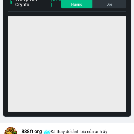
Crypto
)
Hướng
Dõi
888ft org
Đã thay đổi ảnh bìa của anh ấy