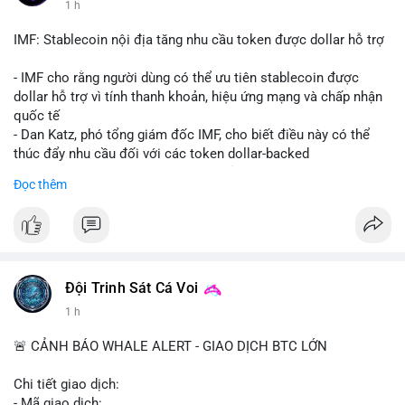
1 h
Starship 13. Telegram nhấn mạnh luật mới tại Brazil và tranh
luận về Clearity Act.
IMF: Stablecoin nội địa tăng nhu cầu token được dollar hỗ trợ
💡 NHẬN ĐỊNH & KHUYẾN NGHỊ: Tâm lý ngắn hạn vẫn tiêu
- IMF cho rằng người dùng có thể ưu tiên stablecoin được
cực do sợ hãi, nhưng xu hướng coin nhỏ và tin tức AI/NVIDA
dollar hỗ trợ vì tính thanh khoản, hiệu ứng mạng và chấp nhận
có thể tạo cơ hội mua sớm. Cần theo dõi sự thay đổi trong
quốc tế
chính sách crypto Mỹ.
- Dan Katz, phó tổng giám đốc IMF, cho biết điều này có thể
thúc đẩy nhu cầu đối với các token dollar-backed
📊 Nguồn: Radar Tâm Lý Thị Trường
- Nhận định được đưa ra trong bối cảnh các quốc gia phát
Đọc thêm
triển stablecoin nội địa
$btc $eth
#vlikevn
#titanbot
Đội Trinh Sát Cá Voi
📰 Nguồn: Cointelegraph
1 h
🚨 CẢNH BÁO WHALE ALERT - GIAO DỊCH BTC LỚN
Chi tiết giao dịch:
- Mã giao dịch: