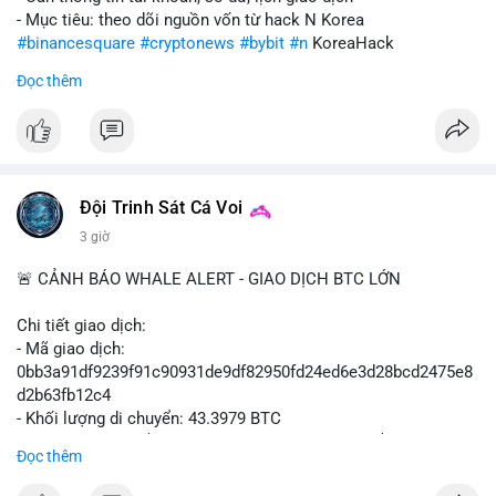
- Mục tiêu: theo dõi nguồn vốn từ hack N Korea
#binancesquare
#cryptonews
#bybit
#n
KoreaHack
Đọc thêm
$btc $eth
#vlikevn
#titanbot
📰 Nguồn: Cointelegraph
Đội Trinh Sát Cá Voi
3 giờ
🚨 CẢNH BÁO WHALE ALERT - GIAO DỊCH BTC LỚN
Chi tiết giao dịch:
- Mã giao dịch:
0bb3a91df9239f91c90931de9df82950fd24ed6e3d28bcd2475e8
d2b63fb12c4
- Khối lượng di chuyển: 43.3979 BTC
- Giá trị ước tính: $2,820,579.98 USD (theo thị giá $64,993.43
Đọc thêm
USD)
- Thời gian: 04:18
4 2026-08-08 UTC