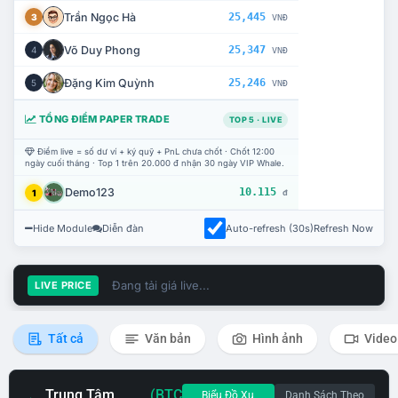
Trần Ngọc Hà
25,445
3
VNĐ
Võ Duy Phong
25,347
4
VNĐ
Đặng Kim Quỳnh
25,246
5
VNĐ
TỔNG ĐIỂM PAPER TRADE
TOP 5 · LIVE
Điểm live = số dư ví + ký quỹ + PnL chưa chốt · Chốt 12:00
ngày cuối tháng · Top 1 trên 20.000 đ nhận 30 ngày VIP Whale.
Demo123
10.115
1
đ
Hide Module
Diễn đàn
Auto-refresh (30s)
Refresh Now
Đang tải giá live...
LIVE PRICE
Tất cả
Văn bản
Hình ảnh
Video
Trung Tâm
(BTC
Biểu Đồ Xu
Danh Sách Theo