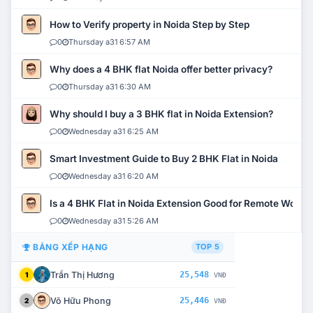
How to Verify property in Noida Step by Step
0
Thursday a31 6:57 AM
Why does a 4 BHK flat Noida offer better privacy?
0
Thursday a31 6:30 AM
Why should I buy a 3 BHK flat in Noida Extension?
0
Wednesday a31 6:25 AM
Smart Investment Guide to Buy 2 BHK Flat in Noida
0
Wednesday a31 6:20 AM
Is a 4 BHK Flat in Noida Extension Good for Remote Work?
0
Wednesday a31 5:26 AM
BẢNG XẾP HẠNG
TOP 5
Trần Thị Hương
25,548
1
VNĐ
Võ Hữu Phong
25,446
2
VNĐ