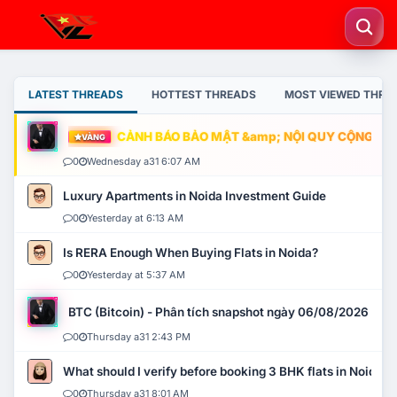
LATEST THREADS
HOTTEST THREADS
MOST VIEWED THRE
CẢNH BÁO BẢO MẬT &amp; NỘI QUY CỘNG ĐỒNG
VÀNG
0
Wednesday a31 6:07 AM
Luxury Apartments in Noida Investment Guide
0
Yesterday at 6:13 AM
Is RERA Enough When Buying Flats in Noida?
0
Yesterday at 5:37 AM
BTC (Bitcoin) - Phân tích snapshot ngày 06/08/2026
0
Thursday a31 2:43 PM
What should I verify before booking 3 BHK flats in Noida?
0
Thursday a31 8:01 AM