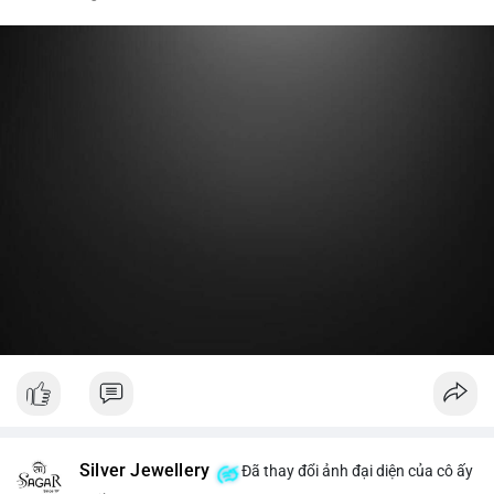
nóng hoặc chuyển một phần lợi nhuận về ví lạnh để khóa vị thế
dài hạn. Hành động này tạo tâm lý tích cực nhẹ, cho thấy nhà
lớn vẫn giữ niềm tin vào xu hướng tăng trước vùng kháng cự,
thay vì đổ bán ra sàn.
Lời khuyên:
Nhà đầu tư nhỏ lẻ nên theo dõi thêm 2-3 giao dịch lớn tiếp
theo trong 24 giờ. Nếu dòng tiền tiếp tục chảy vào ví lạnh, đó
là tín hiệu tích lũy. Tránh hành động theo cảm xúc trước một
giao dịch đơn lẻ.
#19dot8371btc
#vilanh
#tichluydaihan
#phanbotaisan
#gia65k
Silver Jewellery
Đã thay đổi ảnh đại diện của cô ấy