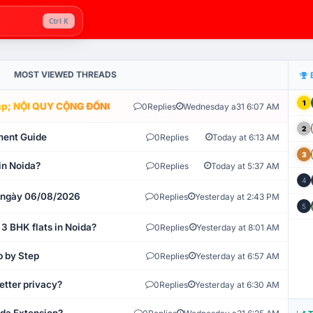
Ctrl K
MOST VIEWED THREADS
1
; NỘI QUY CỘNG ĐỒNG VLIKE.VN: HỆ THỐNG GIÁM SÁT TỰ ĐỘNG V
0
Replies
Wednesday a31 6:07 AM
2
ment Guide
0
Replies
Today at 6:13 AM
3
in Noida?
0
Replies
Today at 5:37 AM
4
t ngày 06/08/2026
0
Replies
Yesterday at 2:43 PM
5
 3 BHK flats in Noida?
0
Replies
Yesterday at 8:01 AM
p by Step
0
Replies
Yesterday at 6:57 AM
etter privacy?
0
Replies
Yesterday at 6:30 AM