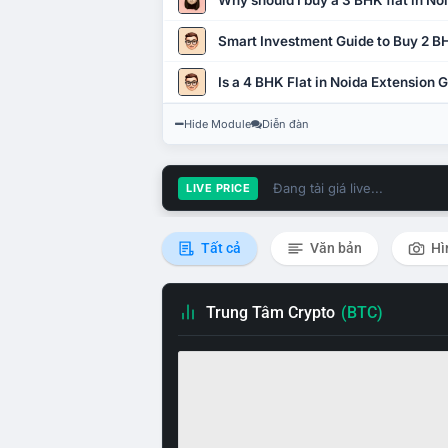
Why should I buy a 3 BHK flat in No
Smart Investment Guide to Buy 2 BH
Is a 4 BHK Flat in Noida Extension
Hide Module
Diễn đàn
Đang tải giá live...
LIVE PRICE
Tất cả
Văn bản
Hì
Trung Tâm Crypto
(BTC)