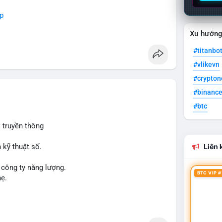
p
Xu hướn
#titanbo
#vlikevn
#crypto
#binanc
#btc
 truyền thông
 kỹ thuật số.
Liên k
 công ty năng lượng.
BTC VIP #
hẹ.