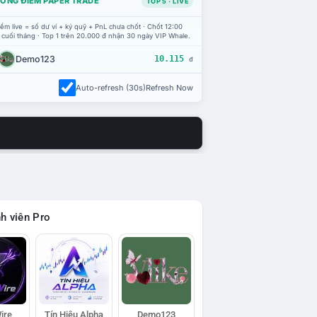
ỔNG ĐIỂM PAPER TRADE
TOP 5 · LIVE
ểm live = số dư ví + ký quỹ + PnL chưa chốt · Chốt 12:00
 cuối tháng · Top 1 trên 20.000 đ nhận 30 ngày VIP Whale.
Demo123
10.115
đ
Auto-refresh (30s)
Refresh Now
h viên Pro
ire
Tín Hiệu Alpha
Demo123