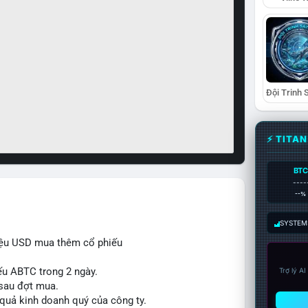
⚡ TITA
BTC
----
--%
SYSTEM:
iệu USD mua thêm cổ phiếu
ếu ABTC trong 2 ngày.
Trợ lý A
 sau đợt mua.
 quả kinh doanh quý của công ty.