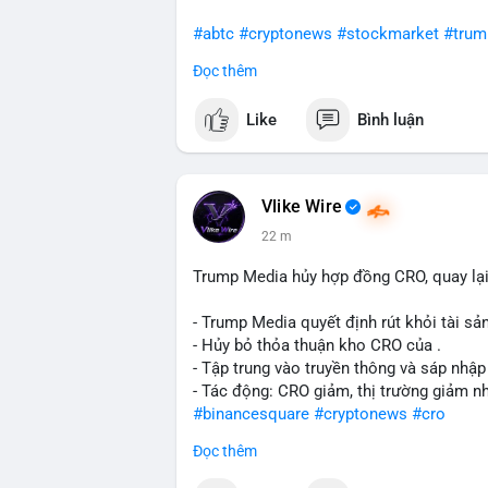
#abtc
#cryptonews
#stockmarket
#trum
Đọc thêm
$btc $eth
Like
Bình luận
#vlikevn
#titanbot
📰 Nguồn: CoinDesk
Vlike Wire
22 m
Trump Media hủy hợp đồng CRO, quay lại
- Trump Media quyết định rút khỏi tài sản
- Hủy bỏ thỏa thuận kho CRO của .
- Tập trung vào truyền thông và sáp nhập
- Tác động: CRO giảm, thị trường giảm n
#binancesquare
#cryptonews
#cro
Đọc thêm
$cro