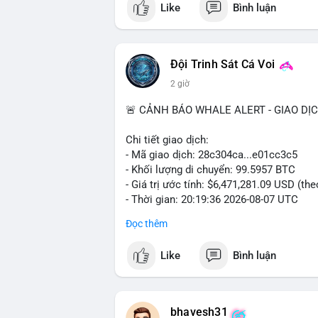
Like
Bình luận
#vlikevn
#titanbot
📰 Nguồn: CoinDesk
Đội Trinh Sát Cá Voi
2 giờ
🚨 CẢNH BÁO WHALE ALERT - GIAO DỊ
Chi tiết giao dịch:
- Mã giao dịch: 28c304ca...e01cc3c5
- Khối lượng di chuyển: 99.5957 BTC
- Giá trị ước tính: $6,471,281.09 USD (th
- Thời gian: 20:19:36 2026-08-07 UTC
Đọc thêm
Nhận định phân tích: Khối lượng 99.6 BTC
thấy dấu hiệu chuyển tiền quy mô lớn. V
Like
Bình luận
thường gặp ở hai kịch bản: cá voi nạp lê
hoặc chuyển sang ví lạnh nhằm tích lũy 
lý thận trọng, giới đầu tư theo dõi sát d
BTC vào ví nóng sàn, khả năng cao là độn
bhavesh31