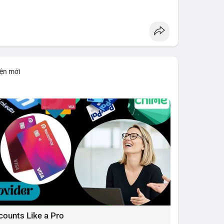
đủ lớn để tạo lực đỡ, xác nhận xu hướng đi xuống
1: 1.5700, TP2: 1.5500
iện mới
i ro tối đa 1-2% tài khoản cho mỗi vị thế.
limit
#vlikenear
counts Like a Pro