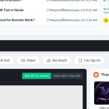
ida Extension?
0
Replies
Wednesday a31 6:25 AM
T
Đi
K Flat in Noida
0
Replies
Wednesday a31 6:20 AM
ngày
 Good for Remote Work?
0
Replies
Wednesday a31 5:26 AM
1
nh ảnh
Video
Âm thanh
Các tập tin
Thàn
Biểu Đồ Xu Hướng
Danh Sách Theo Dõi
Vlike W