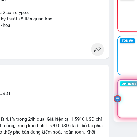
à 2 sàn crypto.
 kỹ thuật số liên quan Iran.
 khóa.
tăng áp lực pháp lý.
TON #9
sanctions
#iran
OPTIMUS 
RUSDT
 4.1% trong 24h qua. Giá hiện tại 1.5910 USD chỉ
mỏng, trong khi đỉnh 1.6700 USD đã bị bỏ lại phía
o thấy phe bán đang kiểm soát hoàn toàn. Khối