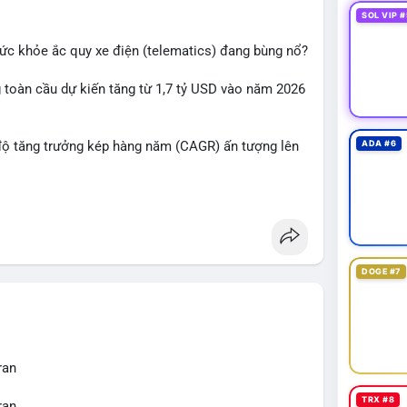
 lược.
SOL VIP #
sát thêm 2-4 giờ sau khi giao dịch được xác nhận,
 sức khỏe ắc quy xe điện (telematics) đang bùng nổ?
ịa chỉ ví đích trước khi đưa ra quyết định vào
đoạn biến động mạnh.
g toàn cầu dự kiến tăng từ 1,7 tỷ USD vào năm 2026
chluy
#aplucban
#btcmempool65k
độ tăng trưởng kép hàng năm (CAGR) ấn tượng lên
ADA #6
ợt bậc này? Hãy cùng theo dõi các phân tích chuyên
 trường trong thời gian tới.
DOGE #7
ran
TRX #8
ran