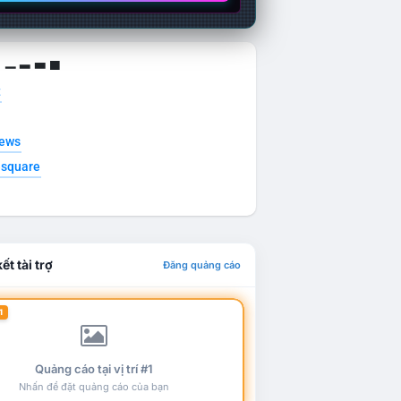
g ▁ ▂ ▃ ▄
t
news
esquare
ết tài trợ
Đăng quảng cáo
1
Quảng cáo tại vị trí #1
Nhấn để đặt quảng cáo của bạn