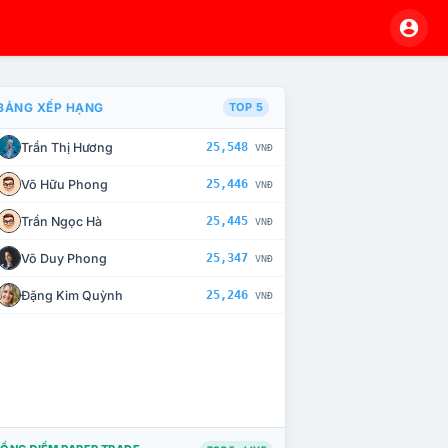
BẢNG XẾP HẠNG
TOP 5
Trần Thị Hương
25,548
VNĐ
À CHẾ TÀI XỬ LÝ VI PHẠM
Võ Hữu Phong
25,446
VNĐ
Trần Ngọc Hà
25,445
VNĐ
Võ Duy Phong
25,347
VNĐ
Đặng Kim Quỳnh
25,246
VNĐ