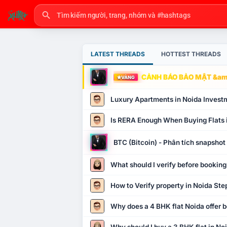
LATEST THREADS
HOTTEST THREADS
CẢNH BÁO BẢO MẬT &amp
VÀNG
Luxury Apartments in Noida Invest
Is RERA Enough When Buying Flats 
BTC (Bitcoin) - Phân tích snapsho
What should I verify before booking
How to Verify property in Noida Ste
Why does a 4 BHK flat Noida offer b