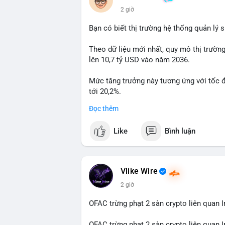
hoạt động, đó là tín hiệu gom hàng chiến
2 giờ
Lời khuyên: Nhà đầu tư nhỏ lẻ nên quan 
Bạn có biết thị trường hệ thống quản lý
tránh hành động theo cảm xúc. Xác minh đ
lệnh, ưu tiên quản trị rủi ro trong giai 
Theo dữ liệu mới nhất, quy mô thị trườn
lên 10,7 tỷ USD vào năm 2036.
#99dot6btc
#capvoichuyentien
#vilanhti
Mức tăng trưởng này tương ứng với tốc 
tới 20,2%.
Đọc thêm
Điều gì đang thúc đẩy sự tăng trưởng vư
sâu về xu hướng công nghệ và nhu cầu thị
Like
Bình luận
Vlike Wire
2 giờ
OFAC trừng phạt 2 sàn crypto liên quan I
OFAC trừng phạt 2 sàn crypto liên quan I