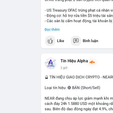
- US Treasury OFAC trừng phạt cá nhân v
- Động cơ: hỗ trợ rửa tiền $5 triệu tài sản
- Các sàn bị cấm hoạt động, tài khoản bị
- Tác động: rủi ro cho thị trường crypto, 
Đọc thêm
#binancesquare
#cryptonews
#ofac
#us
Like
Bình luận
$btc $eth
#vlikevn
#titanbot
Tín Hiệu Alpha
2 giờ
📰 Nguồn: Cointelegraph
🔮 TÍN HIỆU GIAO DỊCH CRYPTO - NEA
Loại tín hiệu: 🔴 BÁN (Short/Sell)
NEAR đang chịu áp lực giảm mạnh khi mất
cách đáy 24h 1.5880 USD một khoảng rất 
sau. Biên độ dao động ngày đạt 4.9%, ch