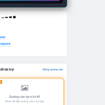
g ▁ ▂ ▃ ▄
t
news
esquare
ết tài trợ
Đăng quảng cáo
1
Quảng cáo tại vị trí #1
Nhấn để đặt quảng cáo của bạn