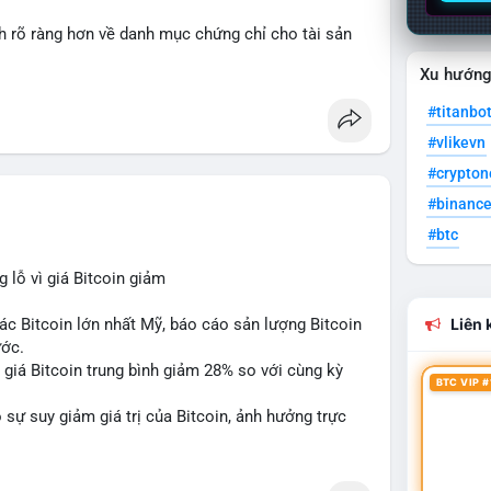
nh rõ ràng hơn về danh mục chứng chỉ cho tài sản
Xu hướn
 tưởng của nhà đầu tư và phát triển thị trường
#titanbo
#vlikevn
#crypto
#binanc
#btc
lỗ vì giá Bitcoin giảm
ác Bitcoin lớn nhất Mỹ, báo cáo sản lượng Bitcoin
Liên k
ước.
do giá Bitcoin trung bình giảm 28% so với cùng kỳ
BTC VIP #
sự suy giảm giá trị của Bitcoin, ảnh hưởng trực