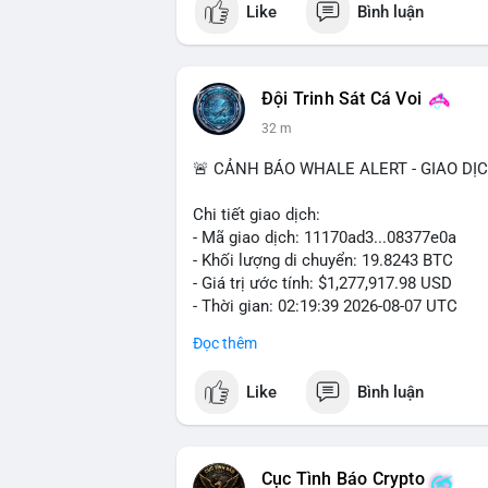
Like
Bình luận
#vlikevn
#titanbot
📰 Nguồn: Cointelegraph
Đội Trinh Sát Cá Voi
32 m
🚨 CẢNH BÁO WHALE ALERT - GIAO DỊ
Chi tiết giao dịch:
- Mã giao dịch: 11170ad3...08377e0a
- Khối lượng di chuyển: 19.8243 BTC
- Giá trị ước tính: $1,277,917.98 USD
- Thời gian: 02:19:39 2026-08-07 UTC
Đọc thêm
Khối lượng gần 20 BTC trị giá hơn 1.27 
nhận cho thấy dấu hiệu cá voi đang tái 
Like
Bình luận
động này thiên về chuyển ví lạnh để tích 
lượng không quá lớn để gây sốc thanh kh
củng cố nhẹ khi dòng tiền lớn di chuyển
Cục Tình Báo Crypto