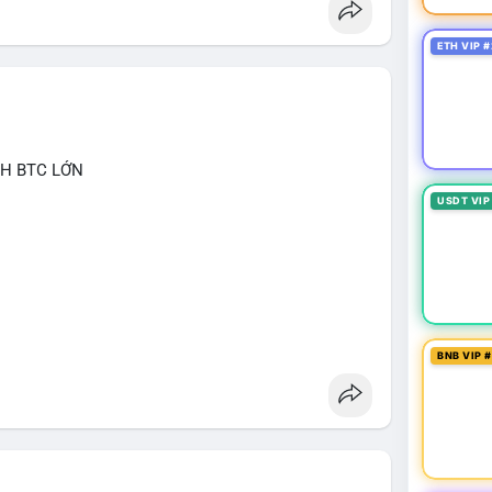
ETH VIP #
CH BTC LỚN
USDT VIP
triệu USD được chuyển trong một giao dịch chưa xác
BNB VIP 
cơ cấu danh mục. Với mức giá 64,462 USD, hành
lũy dài hạn hơn là áp lực bán ngắn hạn, bởi khối
oản sàn giao dịch. Tâm lý thị trường có thể được
 khỏi sàn, giảm nguồn cung sẵn có.