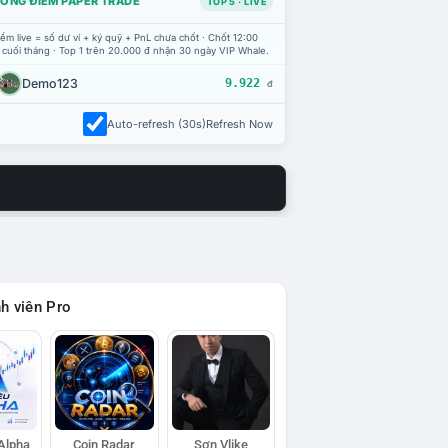
ỔNG ĐIỂM PAPER TRADE
TOP 5 · LIVE
ểm live = số dư ví + ký quỹ + PnL chưa chốt · Chốt 12:00
 cuối tháng · Top 1 trên 20.000 đ nhận 30 ngày VIP Whale.
Demo123
9.922
đ
Auto-refresh (30s)
Refresh Now
h viên Pro
 Alpha
Coin Radar
Sơn Vlike