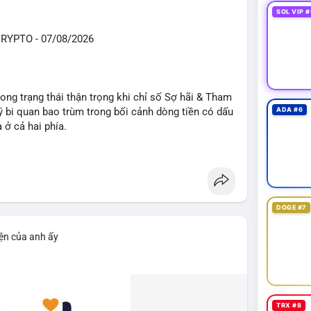
 của giao dịch này và quan sát thêm 2-3 giao dịch
SOL VIP #
út về ví lạnh tiếp diễn, khả năng tích lũy đang
m giữ trung hạn.
YPTO - 07/08/2026
giaodichchuaxacnhan
#btcmempool
ong trạng thái thận trọng khi chỉ số Sợ hãi & Tham
 bi quan bao trùm trong bối cảnh dòng tiền có dấu
ADA #6
 ở cả hai phía.
ổng TVL DeFi đạt 141,82 tỷ USD, giảm nhẹ 0,13%
tạm thời đứng ngoài quan sát. Ethereum vẫn dẫn
h với nhóm BSC, Tron, Solana và Base đang thu hẹp
n đạt 307,68 tỷ USD với USDT chiếm ưu thế tuyệt
DOGE #7
ản hệ thống vẫn dồi dào nhưng chưa được giải ngân
iện của anh ấy
 mở (Binance Futures): Funding Rate BTC ở mức
rung lập, cho thấy thị trường không còn thiên vị rõ
,23, cho thấy tâm lý lạc quan nhẹ vẫn tồn tại. Tuy
D với phe Long chịu thiệt nhiều hơn (4,29 triệu USD
TRX #8