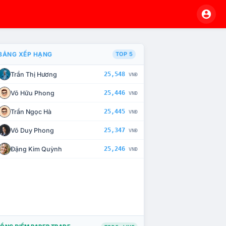
BẢNG XẾP HẠNG
TOP 5
Trần Thị Hương
25,548
VNĐ
À CHẾ TÀI XỬ LÝ VI PHẠM
Võ Hữu Phong
25,446
VNĐ
Trần Ngọc Hà
25,445
VNĐ
Võ Duy Phong
25,347
VNĐ
Đặng Kim Quỳnh
25,246
VNĐ