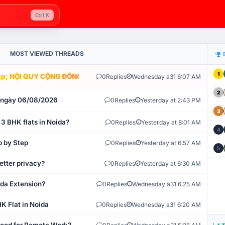
Ctrl K
MOST VIEWED THREADS
1
; NỘI QUY CỘNG ĐỒNG VLIKE.VN: HỆ THỐNG GIÁM SÁT TỰ ĐỘNG V
0
Replies
Wednesday a31 6:07 AM
2
t ngày 06/08/2026
0
Replies
Yesterday at 2:43 PM
3
 3 BHK flats in Noida?
0
Replies
Yesterday at 8:01 AM
4
p by Step
0
Replies
Yesterday at 6:57 AM
5
etter privacy?
0
Replies
Yesterday at 6:30 AM
ida Extension?
0
Replies
Wednesday a31 6:25 AM
K Flat in Noida
0
Replies
Wednesday a31 6:20 AM