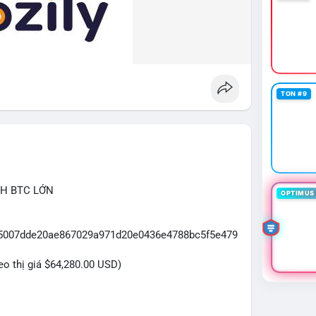
o hiệu áp lực điều chỉnh vẫn đang chiếm ưu thế và
(Blockchair): Ethereum ghi nhận 2,93 triệu giao
oin (551.631 giao dịch), cho thấy hoạt động hệ sinh
ung bình ở mức rất thấp: BTC chỉ 0,42 USD và ETH
ợng giao dịch không cao và mạng lưới đang trong
TON #9
Index): Chỉ số ở mức 29/100 (Fear) cho thấy nhà
u hơn. Đây là vùng tâm lý thường xuất hiện sau các
hông minh có thể bắt đầu tích lũy dần.
CH BTC LỚN
OPTIMUS 
ờng đang trong giai đoạn tích lũy với rủi ro hai
hế sử dụng đòn bẩy cao trong bối cảnh funding rate
vị thế chỉ nên xem xét khi TVL DeFi cho thấy sự bứt
7f5007dde20ae867029a971d20e0436e4788bc5f5e479
h on-chain tăng mạnh. Chiến lược DCA (trung bình
ợ hãi này.
heo thị giá $64,280.00 USD)
tethap
#longliquidation
#stablecoinusdt
trị giá hơn 20 triệu USD được xác nhận trong