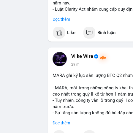
năm nay.
- Luật Clarity Act nhằm cung cấp quy đị
số tại Mỹ.
Đọc thêm
- Sự trì hoãn có thể ảnh hưởng đến sự tin
crypto tại Mỹ.
Like
Bình luận
$btc $eth
#vlikevn
#titanbot
Vlike Wire
29 m
📰 Nguồn: CoinDesk
MARA ghi kỷ lục sản lượng BTC Q2 nhưng 
- MARA, một trong những công ty khai th
cao nhất trong quý II kể từ hơn 1 năm tr
- Tuy nhiên, công ty vẫn lỗ trong quý II 
năm trước.
- Sự tăng sản lượng không đủ bù đắp cho 
tiếp đến doanh thu và lợi nhuận.
Đọc thêm
$btc
#btc