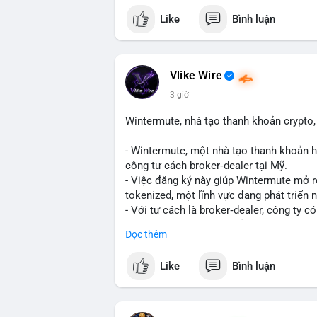
mempool cho thấy một cá voi đang thực h
Like
Bình luận
lượng này, khả năng cao là chuyển lên sà
tạo áp lực giảm giá ngắn hạn. Tuy nhiên,
là động thái tích lũy dài hạn, phản ánh 
thêm các giao dịch tiếp theo từ cùng địa
Vlike Wire
3 giờ
Lời khuyên: Nhà đầu tư nhỏ lẻ nên thận 
biến giá trong 24-48 giờ tới. Nếu giá kh
Wintermute, nhà tạo thanh khoản crypto, 
bộ, ít tác động đến thị trường. Chỉ vào l
- Wintermute, một nhà tạo thanh khoản h
#317btc
#20triệuusd
#mempool
#chuyể
công tư cách broker‑dealer tại Mỹ.
- Việc đăng ký này giúp Wintermute mở 
tokenized, một lĩnh vực đang phát triển
- Với tư cách là broker‑dealer, công ty c
thanh toán cho các tài sản tokenized, đồ
Đọc thêm
- Đây là bước chiến lược nhằm tận dụng 
cố vị thế của Wintermute trong ngành tài
Like
Bình luận
#binancesquare
#cryptonews
#wintermu
#usregulation