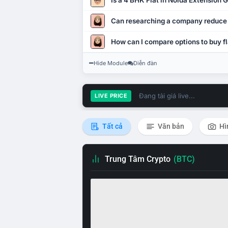
Is a 4 BHK Flat in Noida Extension
Can researching a company reduce
How can I compare options to buy fl
Hide Module
Diễn đàn
Đang tải giá live...
LIVE PRICE
Tất cả
Văn bản
Hì
Trung Tâm Crypto
(BTC)