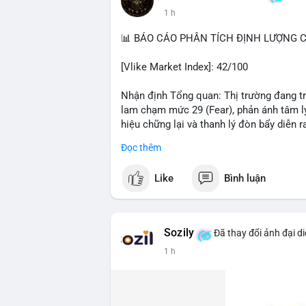
Nhà đầu tư nhỏ lẻ nên theo dõi xác nhận
1 h
tương tự trong 24 giờ tới. Nếu xu hướng r
chiếm ưu thế, phù hợp với chiến lược nắ
📊 BÁO CÁO PHÂN TÍCH ĐỊNH LƯỢNG CR
#19dot8243btc
#vilanh
#tichluydaihan
#
[Vlike Market Index]: 42/100
Nhận định Tổng quan: Thị trường đang tr
lam chạm mức 29 (Fear), phản ánh tâm lý
hiệu chững lại và thanh lý đòn bẩy diễn ra
Đọc thêm
Phân tích Dòng tiền DeFi (DefiLlama): T
trong 24h qua, cho thấy dòng vốn đang 
Like
Bình luận
đầu với 41,52 tỷ USD, nhưng khoảng các
dần. Đáng chú ý, tổng vốn hóa Stablecoi
đối (183,53 tỷ USD), cho thấy thanh kho
mạnh vào các giao thức sinh lời.
Sozily
Đã thay đổi ảnh đại d
1 h
Phân tích Tâm lý phái sinh và Hợp đồng
0,0019% và ETH ở mức 0,0004%, gần như t
ràng phe nào. Tỷ lệ Long/Short BTC đạt 1
nhiên, tổng thanh lý 24h đạt 6,9 triệu US