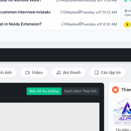
 Good for Remote Work?
0
Replies
Wednesday a31 5:26 AM
T
Đi
 common interview mistakes?
0
Replies
Tuesday a31 10:12 AM
ngày
at in Noida Extension?
0
Replies
Tuesday a31 6:30 AM
1
nh ảnh
Video
Âm thanh
Các tập tin
Thàn
Biểu Đồ Xu Hướng
Danh Sách Theo Dõi
Tín Hiệu