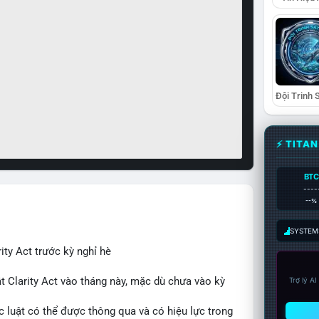
⚡ TITA
BTC
----
--%
SYSTEM:
ity Act trước kỳ nghỉ hè
t Clarity Act vào tháng này, mặc dù chưa vào kỳ
Trợ lý A
c luật có thể được thông qua và có hiệu lực trong