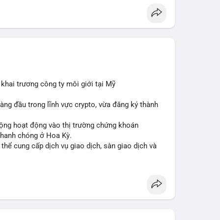
iện hành vi di chuyển vốn đáng chú ý. Với khối
n giao dịch để chuẩn bị thanh khoản hoặc bán ra,
 nếu dòng tiền được chuyển sang ví lạnh, đây có thể
niềm tin vào xu hướng tăng của BTC. Cần theo dõi
 chỉ nguồn để xác định rõ ý đồ.
trọng, tránh hành động theo cảm xúc. Quan sát diễn
ông phản ứng mạnh, khả năng cao là chuyển ví nội
khai trương công ty môi giới tại Mỹ
ệnh khi có xác nhận xu hướng rõ ràng.
àng đầu trong lĩnh vực crypto, vừa đăng ký thành
nsàn
#áplựcbán
rộng hoạt động vào thị trường chứng khoán
 nhanh chóng ở Hoa Kỳ.
ó thể cung cấp dịch vụ giao dịch, sàn giao dịch và
ng thời tuân thủ quy định của SEC.
cơ hội tăng trưởng của thị trường tokenized và củng
 chính kỹ thuật số.
te
#brokerdealer
#tokenizedsecurities