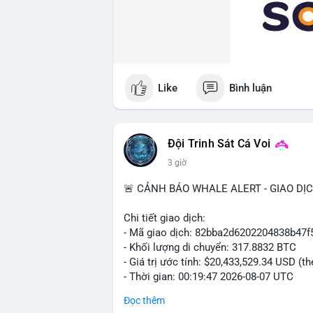
so với 2,59 triệu USD của phe Short), bá
đòn bẩy đang bị thu hẹp dần.
Phân tích Hoạt động mạng lưới On-chain 
dịch trong 24h, gấp hơn 5 lần so với Bitc
thái ETH vẫn sôi động. Phí giao dịch tr
Like
Bình luận
chỉ 0,076 USD, phản ánh nhu cầu khối lư
trạng thái ít tắc nghẽn.
Đánh giá Tâm lý đám đông (Fear & Greed 
Đội Trinh Sát Cá Voi
đầu tư đang lo ngại về khả năng giảm sâ
3 giờ
nhịp điều chỉnh ngắn hạn, khi dòng tiền t
🚨 CẢNH BÁO WHALE ALERT - GIAO DỊ
Đánh giá & Khuyến nghị giao dịch: Thị trư
chiều. Nhà đầu tư nên thận trọng, hạn c
Chi tiết giao dịch:
thấp và thanh lý liên tục. Việc gia tăng 
- Mã giao dịch: 82bba2d6202204838b4
phá rõ rệt kèm theo khối lượng giao dịc
- Khối lượng di chuyển: 317.8832 BTC
giá) được ưu tiên hơn trong vùng tâm lý s
- Giá trị ước tính: $20,433,529.34 USD (t
- Thời gian: 00:19:47 2026-08-07 UTC
#fearindex29
#tvldefigiamnhe
#fundingra
Đọc thêm
Nhận định phân tích: Giao dịch 317 BTC 