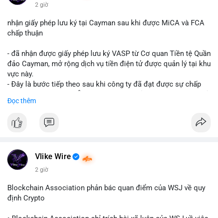
$btc $eth
2 giờ
#vlikevn
#titanbot
nhận giấy phép lưu ký tại Cayman sau khi được MiCA và FCA
chấp thuận
📰 Nguồn: CoinDesk
- đã nhận được giấy phép lưu ký VASP từ Cơ quan Tiền tệ Quần
đảo Cayman, mở rộng dịch vụ tiền điện tử được quản lý tại khu
vực này.
- Đây là bước tiếp theo sau khi công ty đã đạt được sự chấp
thuận từ MiCA (Châu Âu) và FCA (Anh), củng cố vị thế tuân thủ
Đọc thêm
quy định toàn cầu.
- Giấy phép này cho phép cung cấp dịch vụ lưu ký tài sản số
một cách hợp pháp tại Cayman, thu hút thêm khách hàng tổ
chức.
- Động thái này phản ánh xu hướng các sàn giao dịch và nền
tảng tiền điện tử tăng cường tuân thủ pháp lý để mở rộng hoạt
Vlike Wire
động.
2 giờ
#binancesquare
#cryptonews
#blockchain
#regulation
Blockchain Association phản bác quan điểm của WSJ về quy
#custody
định Crypto
$btc $eth