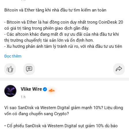
#vlikevn
#titanbot
Bitcoin và Ether tăng khi nhà đầu tư tìm kiếm an toàn
📰 Nguồn: CoinDesk
- Bitcoin và Ether là hai đồng coin duy nhất trong CoinDesk 20
có giá trị tăng trong phiên giao dịch gần đây.
- Các altcoin khác đang mất đi sự ưu đãi của nhà đầu tư khi
thị trường chuyển向 tài sản lớn và ổn định hơn.
- Xu hướng phản ánh tâm lý tránh rủi ro, với nhà đầu tư ưu tiên
các token có vốn hóa thị trường lớn nhất.
Đọc thêm
$btc
#btc
$eth
#eth
#vlikevn
#titanbot
📰 Nguồn: CoinDesk
Vlike Wire
1 h
Vì sao SanDisk và Western Digital giảm mạnh 10%? Liệu dòng
vốn có đang chuyển sang Crypto?
• Cổ phiếu SanDisk và Western Digital sụt giảm 10% dù báo