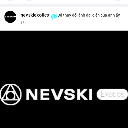
nevskiexotics
Đã thay đổi ảnh đại diện của anh ấy
16 m