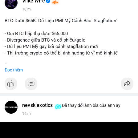
Vlike Wire
10 m
BTC Dưới $65K: Dữ Liệu PMI Mỹ Cảnh Báo 'Stagflation'
- Giá BTC hấp thụ dưới $65.000
- Divergence giữa BTC và cổ phiếu/gold
- Dữ liệu PMI Mỹ gây bối cảnh stagflation mới
- Thị trường crypto có thể bị ảnh hưởng từ vĩ mô kinh tế
$btc
#btc
Đọc thêm
#vlikevn
#titanbot
📰 Nguồn: Cointelegraph
nevskiexotics
Đã thay đổi ảnh bìa của anh ấy
16 m