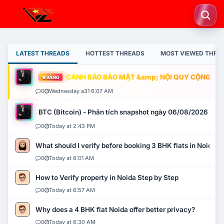
LATEST THREADS
HOTTEST THREADS
MOST VIEWED THRE
CẢNH BÁO BẢO MẬT &amp; NỘI QUY CỘNG ĐỒNG
VÀNG
0
Wednesday a31 6:07 AM
BTC (Bitcoin) - Phân tích snapshot ngày 06/08/2026
0
Today at 2:43 PM
What should I verify before booking 3 BHK flats in Noida?
0
Today at 8:01 AM
How to Verify property in Noida Step by Step
0
Today at 6:57 AM
Why does a 4 BHK flat Noida offer better privacy?
0
Today at 6:30 AM