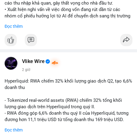
cáo thu nhập khả quan, gây thất vọng cho nhà đầu tư.
• Xuất hiện nghi vấn về việc dòng vốn đang rút dần từ các
nhóm cổ phiếu hưởng lợi từ AI để chuyển dịch sang thị trường
tiền điện tử.
Đọc thêm
• Diễn biến này có thể là tín hiệu cho thấy sự luân chuyển dòng
tiền giữa các nhóm tài sản công nghệ và crypto.
#binancesquare
#cryptonews
#marketanalysis
#ai
#investing
$btc $eth
Vlike Wire
2 giờ
#vlikevn
#titanbot
Hyperliquid: RWA chiếm 32% khối lượng giao dịch Q2, tạo 6,6%
📰 Nguồn: CoinDesk
doanh thu
- Tokenized real-world assets (RWA) chiếm 32% tổng khối
lượng giao dịch trên Hyperliquid trong quý II.
- RWA đóng góp 6,6% doanh thu quý II của Hyperliquid, tương
đương hơn 11,1 triệu USD từ tổng doanh thu 169 triệu USD.
- Đây là dấu hiệu mạnh mẽ về sự tăng trưởng của thị trường tài
Đọc thêm
sản hóa thực tế trên sàn giao dịch phi tập trung.