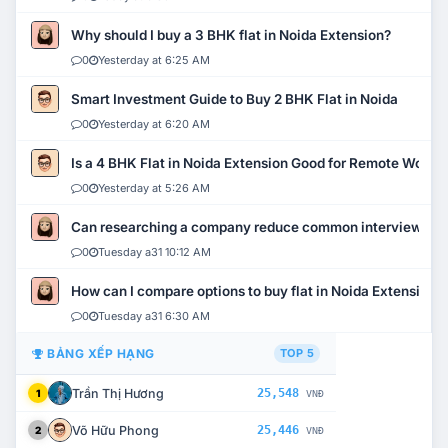
Why should I buy a 3 BHK flat in Noida Extension?
0
Yesterday at 6:25 AM
Smart Investment Guide to Buy 2 BHK Flat in Noida
0
Yesterday at 6:20 AM
Is a 4 BHK Flat in Noida Extension Good for Remote Work?
0
Yesterday at 5:26 AM
Can researching a company reduce common interview mi
0
Tuesday a31 10:12 AM
How can I compare options to buy flat in Noida Extension?
0
Tuesday a31 6:30 AM
BẢNG XẾP HẠNG
TOP 5
Trần Thị Hương
25,548
1
VNĐ
Võ Hữu Phong
25,446
2
VNĐ