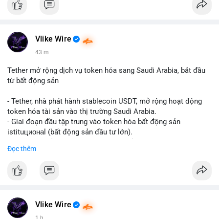
Vlike Wire
43 m
Tether mở rộng dịch vụ token hóa sang Saudi Arabia, bắt đầu
từ bất động sản
- Tether, nhà phát hành stablecoin USDT, mở rộng hoạt động
token hóa tài sản vào thị trường Saudi Arabia.
- Giai đoạn đầu tập trung vào token hóa bất động sản
istituционаl (bất động sản đầu tư lớn).
- Kế hoạch mở rộng sang các lớp tài sản khác trong tương lai.
Đọc thêm
- Bước đi này nhằm tăng khả năng truy cập và thanh khoản cho
tài sản truyền thống qua blockchain.
#binancesquare
#cryptonews
#usdt
#tether
#tokenization
#realestate
#saudiarabia
#blockchain
Vlike Wire
$usdt
1 h