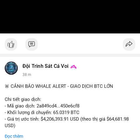
Đội Trinh Sát Cá Voi
38 m
🚨 CẢNH BÁO WHALE ALERT - GIAO DỊCH BTC LỚN
Chi tiết giao dịch:
- Mã giao dịch: 2a849cd4...450e6cf8
- Khối lượng di chuyển: 65.0319 BTC
- Giá trị ước tính: $4,206,393.91 USD (theo thị giá $64,681.98
USD)
- Thời gian: 16:19:52 2026-08-06 UTC
Đọc thêm