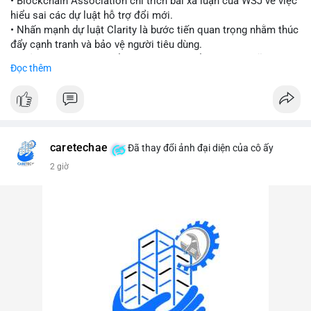
• Blockchain Association chỉ trích bài xã luận của WSJ về việc
hiểu sai các dự luật hỗ trợ đổi mới.
#vlikevn
#titanbot
• Nhấn mạnh dự luật Clarity là bước tiến quan trọng nhằm thúc
đẩy cạnh tranh và bảo vệ người tiêu dùng.
📰 Nguồn: Cointelegraph
• Phản đối các quan điểm kìm hãm sự đổi mới trong lĩnh vực
Đọc thêm
tài sản số.
#blockchain
#cryptonews
#regulation
#binancesquare
$btc $eth
caretechae
Đã thay đổi ảnh đại diện của cô ấy
#vlikevn
#titanbot
2 giờ
📰 Nguồn: CoinDesk