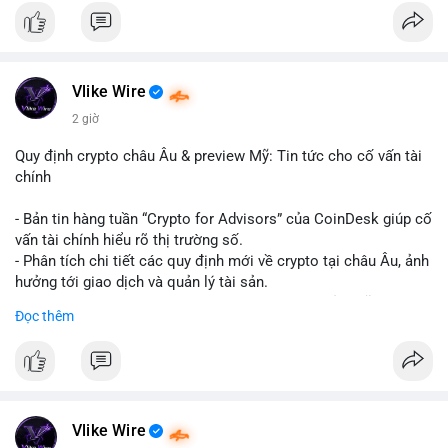
#binancesquare
#cryptonews
#hyperliquid
#rwa
#defi
$btc $eth
Vlike Wire
#vlikevn
#titanbot
2 giờ
📰 Nguồn: Cointelegraph
Quy định crypto châu Âu & preview Mỹ: Tin tức cho cố vấn tài
chính
- Bản tin hàng tuần “Crypto for Advisors” của CoinDesk giúp cố
vấn tài chính hiểu rõ thị trường số.
- Phân tích chi tiết các quy định mới về crypto tại châu Âu, ảnh
hưởng tới giao dịch và quản lý tài sản.
- Đánh giá các xu hướng và dự báo chính sách của Mỹ, giúp
Đọc thêm
nhà đầu tư chuẩn bị chiến lược.
- Cập nhật nhanh các thay đổi pháp lý, rủi ro và cơ hội đầu tư
trong lĩnh vực blockchain.
#binancesquare
#cryptonews
#regulation
#europe
#us
Vlike Wire