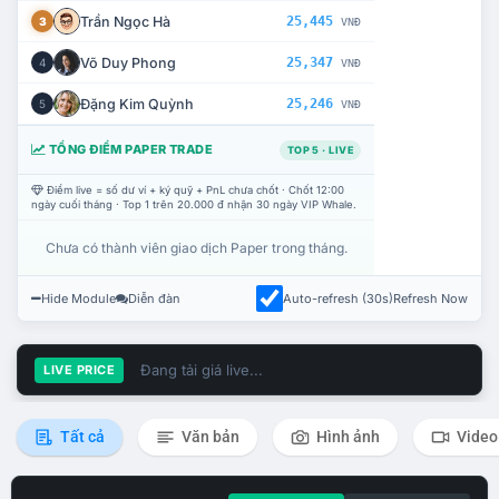
Trần Ngọc Hà
25,445
3
VNĐ
Võ Duy Phong
25,347
4
VNĐ
Đặng Kim Quỳnh
25,246
5
VNĐ
TỔNG ĐIỂM PAPER TRADE
TOP 5 · LIVE
Điểm live = số dư ví + ký quỹ + PnL chưa chốt · Chốt 12:00
ngày cuối tháng · Top 1 trên 20.000 đ nhận 30 ngày VIP Whale.
Chưa có thành viên giao dịch Paper trong tháng.
Hide Module
Diễn đàn
Auto-refresh (30s)
Refresh Now
Đang tải giá live...
LIVE PRICE
Tất cả
Văn bản
Hình ảnh
Video