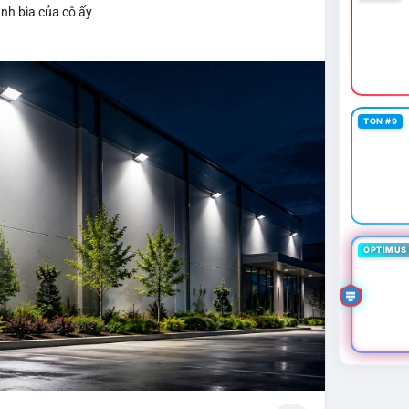
nh bìa của cô ấy
TON #9
OPTIMUS 