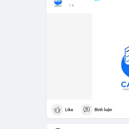
📰 Nguồn: CoinDesk
1 h
Like
Bình luận