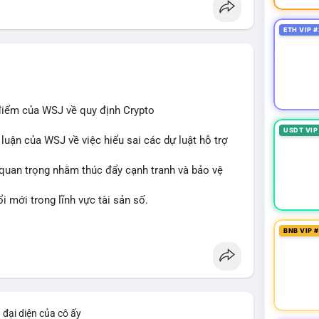
in
#regulation
#custody
ETH VIP #
điểm của WSJ về quy định Crypto
USDT VIP
 luận của WSJ về việc hiểu sai các dự luật hỗ trợ
n quan trọng nhằm thúc đẩy cạnh tranh và bảo vệ
 mới trong lĩnh vực tài sản số.
binancesquare
BNB VIP 
 đại diện của cô ấy