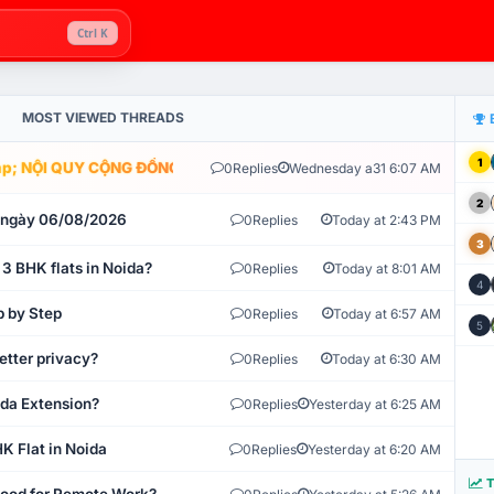
Ctrl K
MOST VIEWED THREADS
1
; NỘI QUY CỘNG ĐỒNG VLIKE.VN: HỆ THỐNG GIÁM SÁT TỰ ĐỘNG V
0
Replies
Wednesday a31 6:07 AM
2
t ngày 06/08/2026
0
Replies
Today at 2:43 PM
3
 3 BHK flats in Noida?
0
Replies
Today at 8:01 AM
4
p by Step
0
Replies
Today at 6:57 AM
5
etter privacy?
0
Replies
Today at 6:30 AM
ida Extension?
0
Replies
Yesterday at 6:25 AM
K Flat in Noida
0
Replies
Yesterday at 6:20 AM
T