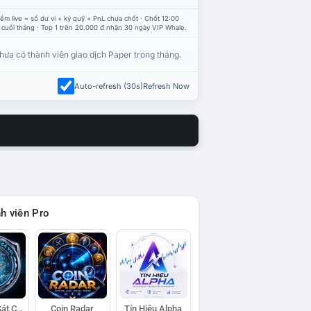
ểm live = số dư ví + ký quỹ + PnL chưa chốt · Chốt 12:00
 cuối tháng · Top 1 trên 20.000 đ nhận 30 ngày VIP Whale.
hưa có thành viên giao dịch Paper trong tháng.
Auto-refresh (30s)
Refresh Now
h viên Pro
Đội Trinh Sát Cá Voi
Coin Radar
Tín Hiệu Alpha