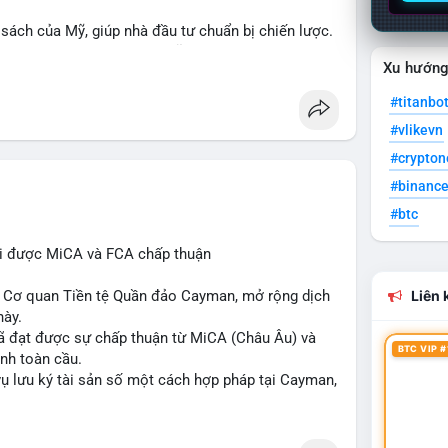
 sách của Mỹ, giúp nhà đầu tư chuẩn bị chiến lược.
i ro và cơ hội đầu tư trong lĩnh vực blockchain.
Xu hướn
n
#europe
#us
#titanbo
#vlikevn
#crypto
#binanc
#btc
hi được MiCA và FCA chấp thuận
ừ Cơ quan Tiền tệ Quần đảo Cayman, mở rộng dịch
Liên k
này.
 đã đạt được sự chấp thuận từ MiCA (Châu Âu) và
BTC VIP #
ịnh toàn cầu.
vụ lưu ký tài sản số một cách hợp pháp tại Cayman,
n giao dịch và nền tảng tiền điện tử tăng cường