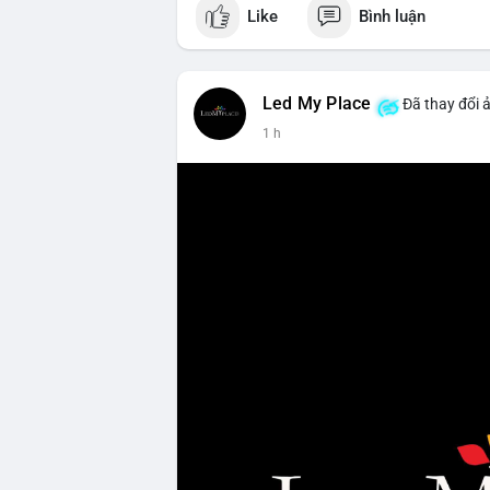
Like
Bình luận
Led My Place
Đã thay đổi ả
1 h