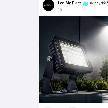
Led My Place
Đã thay đổi ả
1 h