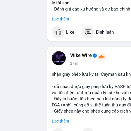
lý tài sản.
- Đánh giá các xu hướng và dự báo chính
- Cập nhật nhanh các thay đổi pháp lý, rủ
Đọc thêm
#binancesquare
#cryptonews
#regulatio
Like
Bình luận
$btc $eth
#vlikevn
#titanbot
Vlike Wire
27 m
📰 Nguồn: CoinDesk
nhận giấy phép lưu ký tại Cayman sau k
- đã nhận được giấy phép lưu ký VASP t
vụ tiền điện tử được quản lý tại khu vực 
- Đây là bước tiếp theo sau khi công ty
FCA (Anh), củng cố vị thế tuân thủ quy đ
- Giấy phép này cho phép cung cấp dịch 
thu hút thêm khách hàng tổ chức.
Đọc thêm
- Động thái này phản ánh xu hướng các sà
tuân thủ pháp lý để mở rộng hoạt động.