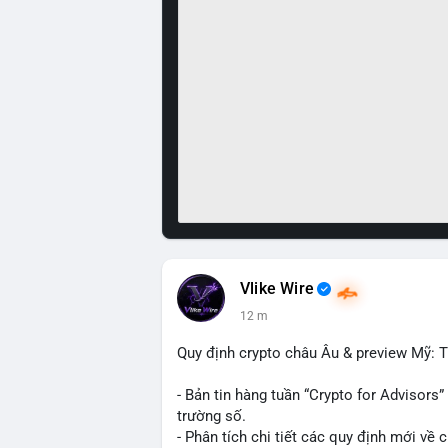
Vlike Wire
12 m
Quy định crypto châu Âu & preview Mỹ: Ti
- Bản tin hàng tuần “Crypto for Advisors”
trường số.
- Phân tích chi tiết các quy định mới về 