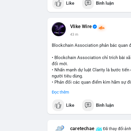
Like
Bình luận
#binancesquare
#cryptonews
#blockcha
$btc $eth
Vlike Wire
43 m
#vlikevn
#titanbot
Blockchain Association phản bác quan 
📰 Nguồn: Cointelegraph
• Blockchain Association chỉ trích bài xã
đổi mới.
• Nhấn mạnh dự luật Clarity là bước tiế
người tiêu dùng.
• Phản đối các quan điểm kìm hãm sự đổi
Đọc thêm
#blockchain
#cryptonews
#regulation
#
Like
Bình luận
$btc $eth
#vlikevn
#titanbot
caretechae
Đã thay đổi ảnh