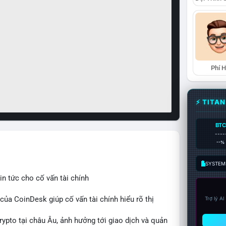
Phí 
⚡ TITA
BTC
----
--%
SYSTEM:
n tức cho cố vấn tài chính
 của CoinDesk giúp cố vấn tài chính hiểu rõ thị
Trợ lý A
crypto tại châu Âu, ảnh hưởng tới giao dịch và quản