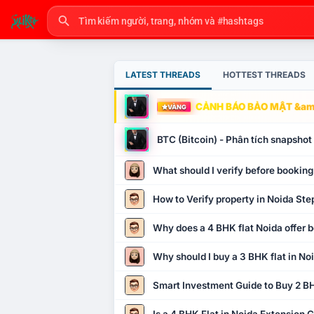
LATEST THREADS
HOTTEST THREADS
CẢNH BÁO BẢO MẬT &amp
VÀNG
BTC (Bitcoin) - Phân tích snapsho
What should I verify before booking
How to Verify property in Noida Ste
Why does a 4 BHK flat Noida offer b
Why should I buy a 3 BHK flat in No
Smart Investment Guide to Buy 2 BH