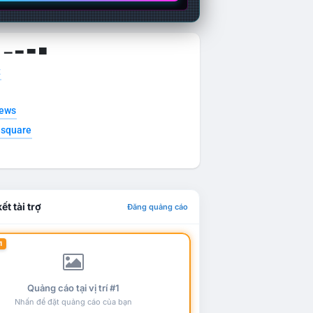
g ▁ ▂ ▃ ▄
t
news
esquare
ết tài trợ
Đăng quảng cáo
1
Quảng cáo tại vị trí #1
Nhấn để đặt quảng cáo của bạn