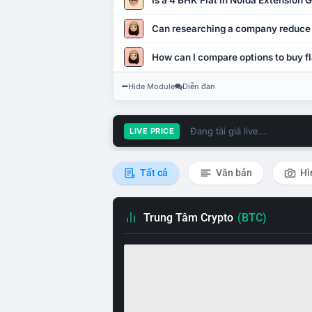
Is a 4 BHK Flat in Noida Extension
Can researching a company reduce
How can I compare options to buy fl
Hide Module
Diễn đàn
Đang tải giá live...
LIVE PRICE
Tất cả
Văn bản
Hì
Trung Tâm Crypto
(BTC)