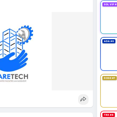
SOL VIP #
ADA #6
DOGE #7
TRX #8