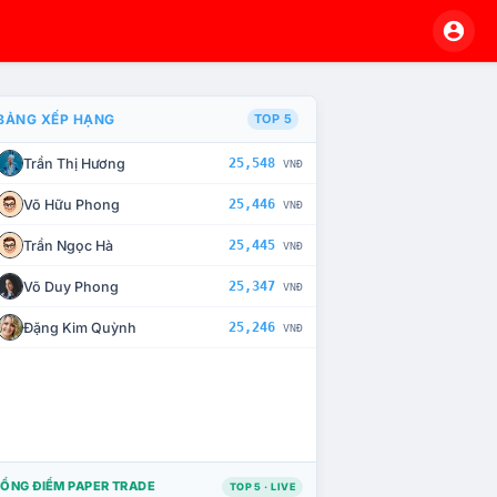
BẢNG XẾP HẠNG
TOP 5
Trần Thị Hương
25,548
VNĐ
À CHẾ TÀI XỬ LÝ VI PHẠM
Võ Hữu Phong
25,446
VNĐ
Trần Ngọc Hà
25,445
VNĐ
Võ Duy Phong
25,347
VNĐ
Đặng Kim Quỳnh
25,246
VNĐ
ỔNG ĐIỂM PAPER TRADE
TOP 5 · LIVE