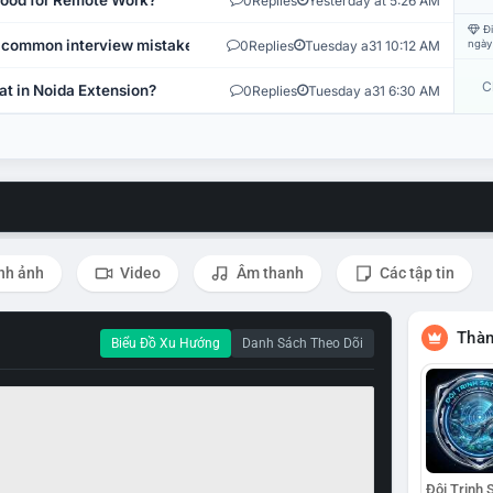
 Good for Remote Work?
0
Replies
Yesterday at 5:26 AM
Đi
 common interview mistakes?
0
Replies
Tuesday a31 10:12 AM
ngày
C
at in Noida Extension?
0
Replies
Tuesday a31 6:30 AM
nh ảnh
Video
Âm thanh
Các tập tin
Thàn
Biểu Đồ Xu Hướng
Danh Sách Theo Dõi