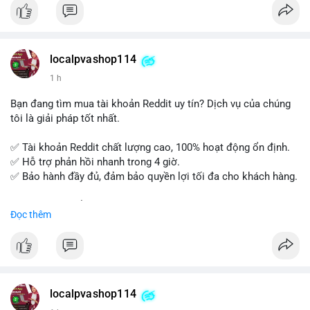
tế và lớp học trực tuyến linh hoạt.
Xây dựng nền tảng kiến thức AML vững chắc và tự tin bước
vào kỳ thi CAMS với sự chuẩn bị tốt nhất.
localpvashop114
Đăng ký ngay hôm nay để nâng cao năng lực và mở rộng cơ
1 h
hội nghề nghiệp trong lĩnh vực tài chính!
Bạn đang tìm mua tài khoản Reddit uy tín? Dịch vụ của chúng
tôi là giải pháp tốt nhất.
✅ Tài khoản Reddit chất lượng cao, 100% hoạt động ổn định.
✅ Hỗ trợ phản hồi nhanh trong 4 giờ.
✅ Bảo hành đầy đủ, đảm bảo quyền lợi tối đa cho khách hàng.
Liên hệ ngay để được tư vấn và đặt mua:
Đọc thêm
📞 WhatsApp: +1 660 215-8938
✈️ Telegram: @localpvashop
📧 Email: localpvashop@gmail.com
Mua tài khoản Reddit ngay hôm nay để phát triển chiến dịch
của bạn!
localpvashop114