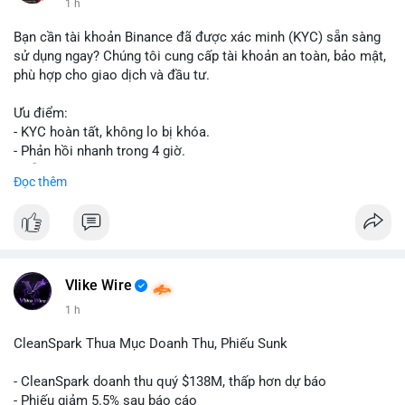
1 h
Bạn cần tài khoản Binance đã được xác minh (KYC) sẵn sàng
sử dụng ngay? Chúng tôi cung cấp tài khoản an toàn, bảo mật,
phù hợp cho giao dịch và đầu tư.
Ưu điểm:
- KYC hoàn tất, không lo bị khóa.
- Phản hồi nhanh trong 4 giờ.
- Hỗ trợ tận tình 24/7.
Đọc thêm
Liên hệ ngay để được tư vấn:
📞 WhatsApp: +1 660 215-8938
✈️ Telegram: @localpvashop
Vlike Wire
1 h
CleanSpark Thua Mục Doanh Thu, Phiếu Sunk
- CleanSpark doanh thu quý $138M, thấp hơn dự báo
- Phiếu giảm 5.5% sau báo cáo