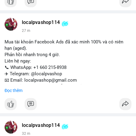
Liên hệ ngay để được tư vấn:
📞 WhatsApp: +1 660 215-8938
✈️ Telegram: @localpvashop
localpvashop114
📧 Email: localpvashop@gmail.com
27 m
Mua tài khoản Facebook Ads đã xác minh 100% và có niên
hạn (aged).
Phản hồi nhanh trong 4 giờ.
Liên hệ ngay:
📞 WhatsApp: +1 660 215-8938
✈️ Telegram: @localpvashop
📧 Email: localpvashop@gmail.com
Tài khoản chất lượng cao, sẵn sàng sử dụng cho chiến dịch
Đọc thêm
quảng cáo của bạn. Đặt mua hôm nay!
localpvashop114
32 m