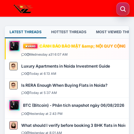
LATEST THREADS
HOTTEST THREADS
MOST VIEWED THRE
CẢNH BÁO BẢO MẬT &amp; NỘI QUY CỘNG ĐỒNG
VÀNG
0
Wednesday a31 6:07 AM
Luxury Apartments in Noida Investment Guide
0
Today at 6:13 AM
Is RERA Enough When Buying Flats in Noida?
0
Today at 5:37 AM
BTC (Bitcoin) - Phân tích snapshot ngày 06/08/2026
0
Yesterday at 2:43 PM
What should I verify before booking 3 BHK flats in Noida?
0
Yesterday at 8:01 AM