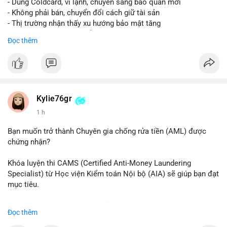
- Dùng Coldcard, ví lạnh, chuyển sang bảo quản mới
- Không phải bán, chuyển đổi cách giữ tài sản
- Thị trường nhận thấy xu hướng bảo mật tăng
- BTC tiếp tục giữ vị trí dẫn đầu
Đọc thêm
#binancesquare
#cryptonews
#btc
$btc
#vlikevn
#titanbot
Kylie76gr
1 h
📰 Nguồn: CoinDesk
Bạn muốn trở thành Chuyên gia chống rửa tiền (AML) được
chứng nhận?
Khóa luyện thi CAMS (Certified Anti-Money Laundering
Specialist) từ Học viện Kiểm toán Nội bộ (AIA) sẽ giúp bạn đạt
mục tiêu.
Chương trình được thiết kế bởi các chuyên gia hàng đầu, bao
Đọc thêm
gồm tài liệu toàn diện, câu hỏi thực hành, bài thi thử sát thực