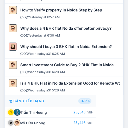
How to Verify property in Noida Step by Step
0
Yesterday at 6:57 AM
Why does a 4 BHK flat Noida offer better privacy?
0
Yesterday at 6:30 AM
Why should I buy a 3 BHK flat in Noida Extension?
0
Wednesday a31 6:25 AM
Smart Investment Guide to Buy 2 BHK Flat in Noida
0
Wednesday a31 6:20 AM
Is a 4 BHK Flat in Noida Extension Good for Remote Work?
0
Wednesday a31 5:26 AM
BẢNG XẾP HẠNG
TOP 5
Trần Thị Hương
25,548
1
VNĐ
Võ Hữu Phong
25,446
2
VNĐ