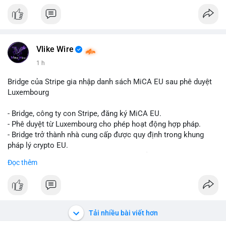
Liên hệ ngay để được tư vấn và sở hữu tài khoản ngay hôm
nay:
📞 WhatsApp: +1 660 215-8938
✈️ Telegram: @localpvashop
📧 Email: localpvashop@gmail.com
Vlike Wire
1 h
Bridge của Stripe gia nhập danh sách MiCA EU sau phê duyệt
Luxembourg
- Bridge, công ty con Stripe, đăng ký MiCA EU.
- Phê duyệt từ Luxembourg cho phép hoạt động hợp pháp.
- Bridge trở thành nhà cung cấp được quy định trong khung
pháp lý crypto EU.
- Tác động: tăng tính minh bạch, uy tín, mở rộng dịch vụ crypto.
Đọc thêm
#binancesquare
#cryptonews
#mica
#stripe
#bridge
#eu
#luxembourg
$btc $eth
Tải nhiều bài viết hơn