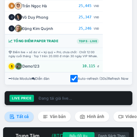
Trần Ngọc Hà
25,445
3
VNĐ
Võ Duy Phong
25,347
4
VNĐ
Đặng Kim Quỳnh
25,246
5
VNĐ
TỔNG ĐIỂM PAPER TRADE
TOP 5 · LIVE
Điểm live = số dư ví + ký quỹ + PnL chưa chốt · Chốt 12:00
ngày cuối tháng · Top 1 trên 20.000 đ nhận 30 ngày VIP Whale.
Demo123
10.115
1
đ
Hide Module
Diễn đàn
Auto-refresh (30s)
Refresh Now
Đang tải giá live...
LIVE PRICE
Tất cả
Văn bản
Hình ảnh
Video
Trung Tâm
(BTC
Biểu Đồ Xu
Danh Sách Theo