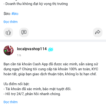
- Doanh thu không đạt kỳ vọng thị trường
$btc
#btc
Đọc thêm
#vlikevn
#titanbot
📰 Nguồn: Cointelegraph
localpvashop114
1 h
Bạn cần tài khoản Cash App đã được xác minh, sẵn sàng sử
dụng ngay? Chúng tôi cung cấp tài khoản 100% an toàn, KYC
hoàn tất, giúp bạn giao dịch thuận tiện, không lo bị hạn chế.
Ưu điểm nổi bật:
- Tài khoản đã xác minh, bảo mật tuyệt đối.
- Hỗ trợ 24/7, phản hồi nhanh chóng.
- Giao dịch minh bạch, đáng tin cậy.
Đọc thêm