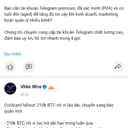
Bạn cần tài khoản Telegram premium, đã xác minh (PVA) và có
tuổi đời (aged) để tăng độ tin cậy khi kinh doanh, marketing
hoặc quản lý nhiều kênh?
Chúng tôi chuyên cung cấp tài khoản Telegram chất lượng cao,
đảm bảo uy tín, hỗ trợ nhanh trong 4 giờ.
Liên hệ ngay để được tư vấn và nhận ưu đãi:
Đọc thêm
📞 WhatsApp: +1 660 215-8938
✈️ Telegram: @localpvashop
📧 Email: localpvashop@gmail.com
Đặt mua ngay hôm nay để sở hữu tài khoản Telegram
premium, PVA, aged với giá tốt nhất!
Vlike Wire
42 m
Coldcard fallout: 210k BTC rời ví lâu dài, chuyển sang bảo
quản mới
- 210k BTC rời ví lưu trữ dài hạn trong tuần qua