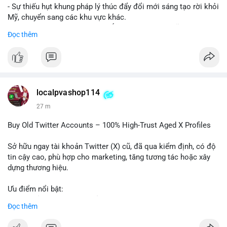
- Sự thiếu hụt khung pháp lý thúc đẩy đổi mới sáng tạo rời khỏi
Mỹ, chuyển sang các khu vực khác.
- Các trung tâm tài chính châu Á có cơ hội chiếm lĩnh thị
Đọc thêm
trường khi Mỹ còn đang lúng túng về luật pháp.
#binancesquare
#cryptonews
#regulation
#asia
#blockchain
$btc $eth
localpvashop114
#vlikevn
#titanbot
27 m
📰 Nguồn: Cointelegraph
Buy Old Twitter Accounts – 100% High-Trust Aged X Profiles
Sở hữu ngay tài khoản Twitter (X) cũ, đã qua kiểm định, có độ
tin cậy cao, phù hợp cho marketing, tăng tương tác hoặc xây
dựng thương hiệu.
Ưu điểm nổi bật:
- Tài khoản aged, có lịch sử hoạt động lâu năm
Đọc thêm
- Hồ sơ hoàn chỉnh, giảm nguy cơ bị khóa
- Hỗ trợ 24/7, phản hồi nhanh chóng