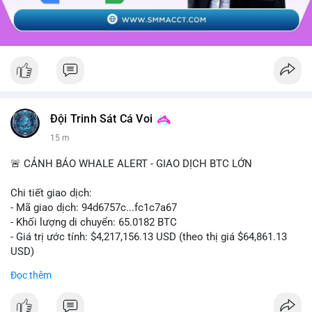
Đội Trinh Sát Cá Voi
15 m
🚨 CẢNH BÁO WHALE ALERT - GIAO DỊCH BTC LỚN
Chi tiết giao dịch:
- Mã giao dịch: 94d6757c...fc1c7a67
- Khối lượng di chuyển: 65.0182 BTC
- Giá trị ước tính: $4,217,156.13 USD (theo thị giá $64,861.13
USD)
- Thời gian: 10:19:40 2026-08-07 UTC
Đọc thêm
Nhận định phân tích: Giao dịch 65.0182 BTC trị giá hơn 4.2
triệu USD được thực hiện trong phiên châu Á cho thấy dấu hiệu