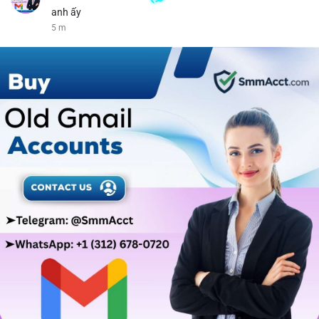
anh ấy
5 m