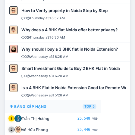
How to Verify property in Noida Step by Step
0
Thursday a31 6:57 AM
Why does a 4 BHK flat Noida offer better privacy?
0
Thursday a31 6:30 AM
Why should I buy a 3 BHK flat in Noida Extension?
0
Wednesday a31 6:25 AM
Smart Investment Guide to Buy 2 BHK Flat in Noida
0
Wednesday a31 6:20 AM
Is a 4 BHK Flat in Noida Extension Good for Remote Work?
0
Wednesday a31 5:26 AM
BẢNG XẾP HẠNG
TOP 5
Trần Thị Hương
25,548
1
VNĐ
Võ Hữu Phong
25,446
2
VNĐ