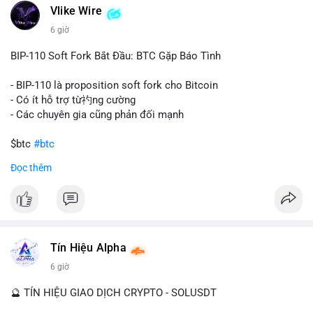
Vlike Wire
này có thể phản ánh ba kịch bản chính: thứ nhất, cá voi đang
chuẩn bị thanh khoản bằng cách chuyển lên sàn giao dịch, tạo
6 giờ
áp lực bán tiềm năng; thứ hai, tài sản được chuyển vào ví lạnh
để nắm giữ dài hạn, thể hiện niềm tin vào xu hướng tăng; thứ
BIP-110 Soft Fork Bắt Đầu: BTC Gặp Báo Tình
ba, hành vi chia tách hoặc tái cấu trúc danh mục nhằm phân
tán rủi ro. Với mức giá 65K, khối lượng này không quá lớn để
- BIP-110 là proposition soft fork cho Bitcoin
gây sốc thanh khoản tức thời, nhưng vẫn đủ sức tạo biến động
- Có ít hỗ trợ từ礿ng cường
tâm lý ngắn hạn nếu hướng đến sàn tập trung.
- Các chuyên gia cũng phản đối mạnh
Lời khuyên cho nhà đầu tư nhỏ lẻ:
$btc
#btc
Theo dõi các giao dịch tiếp theo từ cùng địa chỉ ví để xác nhận
Đọc thêm
hướng đi của dòng tiền. Tránh hành động theo cảm xúc, ưu
#vlikevn
#titanbot
tiên quản trị rủi ro và không mở vị thế lớn trước khi có tín hiệu
rõ ràng về đích đến của số BTC này.
📰 Nguồn: CoinDesk
#94dot58btc
#vilanh
#chuyentiencavoi
#btcmempool
#dongtienlon
Tín Hiệu Alpha
6 giờ
🔮 TÍN HIỆU GIAO DỊCH CRYPTO - SOLUSDT