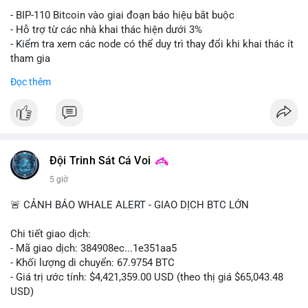
Lời khuyên: Nhà đầu tư nhỏ lẻ nên thận trọng quan sát biến
- BIP-110 Bitcoin vào giai đoạn báo hiệu bắt buộc
động thanh khoản trong 24-48 giờ tới. Tránh hành động theo
- Hỗ trợ từ các nhà khai thác hiện dưới 3%
cảm xúc, hãy chờ xác nhận điểm đến của số BTC này trước khi
- Kiểm tra xem các node có thể duy trì thay đổi khi khai thác ít
điều chỉnh vị thế.
tham gia
- Thảo luận về phương án hard fork dự phòng nếu cần
Đọc thêm
#556btc
#36trusd
#cavoichuyentien
#aplucban
#tichluydaihan
$btc
#btc
#vlikevn
#titanbot
📰 Nguồn: Cointelegraph
Đội Trinh Sát Cá Voi
5 giờ
🚨 CẢNH BÁO WHALE ALERT - GIAO DỊCH BTC LỚN
Chi tiết giao dịch:
- Mã giao dịch: 384908ec...1e351aa5
- Khối lượng di chuyển: 67.9754 BTC
- Giá trị ước tính: $4,421,359.00 USD (theo thị giá $65,043.48
USD)
- Thời gian: 21:19:29 2026-08-08 UTC