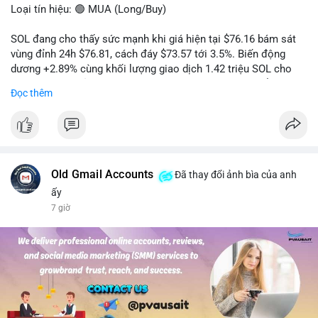
Loại tín hiệu: 🟢 MUA (Long/Buy)
SOL đang cho thấy sức mạnh khi giá hiện tại $76.16 bám sát
vùng đỉnh 24h $76.81, cách đáy $73.57 tới 3.5%. Biến động
dương +2.89% cùng khối lượng giao dịch 1.42 triệu SOL cho
thấy lực cầu chủ động đang chiếm ưu thế, phe mua kiểm soát
Đọc thêm
hoàn toàn nhịp điều chỉnh.
Khuyến nghị giao dịch cụ thể:
- Vùng Entry: 75.80 - 76.20 (chờ retest vùng kháng cự cũ thành
hỗ trợ)
- Mục tiêu chốt lời: TP1: 77.50, TP2: 78.80
Old Gmail Accounts
Đã thay đổi ảnh bìa của anh
- Cắt lỗ: 74.90 (dưới vùng hỗ trợ gần nhất)
ấy
7 giờ
Quản trị vốn: Khối lượng vào lệnh tối đa 2-3% tài khoản, ưu tiên
chốt 50% vị thế tại TP1 và dời stop loss về điểm hòa vốn.
#solusdt
#longsol
#vung76
#breakoutsol
#lenhmuasol