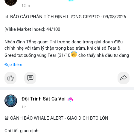
12 m
📊 BÁO CÁO PHÂN TÍCH ĐỊNH LƯỢNG CRYPTO - 09/08/2026
[Vlike Market Index]: 44/100
Nhận định Tổng quan: Thị trường đang trong giai đoạn điều
chỉnh nhẹ với tâm lý thận trọng bao trùm, khi chỉ số Fear &
Greed tụt xuống vùng Fear (31/10
cho thấy nhà đầu tư đang
lo ngại về triển vọng ngắn hạn. Dòng tiền DeFi gần như đứng
Đọc thêm
yên trong khi hoạt động on-chain vẫn duy trì ổn định.
Phân tích Dòng tiền DeFi (DefiLlama): Tổng TVL DeFi đạt
143,06 tỷ USD, chỉ biến động nhẹ 0,14% trong 24h qua, phản
ánh sự thiếu vắng dòng vốn mới đổ vào hệ sinh thái. Ethereum
Đội Trinh Sát Cá Voi
dẫn đầu với 41,85 tỷ USD nhưng tốc độ tăng trưởng chậm lại.
Đáng chú ý, tổng vốn hóa Stablecoin đạt 306,95 tỷ USD, với
1 h
USDT chiếm ưu thế tuyệt đối ở mức 183,1 tỷ USD. Sự ổn định
của stablecoin cho thấy nhà đầu tư đang giữ tiền mặt chờ đợi
🚨 CẢNH BÁO WHALE ALERT - GIAO DỊCH BTC LỚN
thay vì giải ngân vào các giao thức DeFi, một tín hiệu thận
trọng điển hình.
Chi tiết giao dịch: