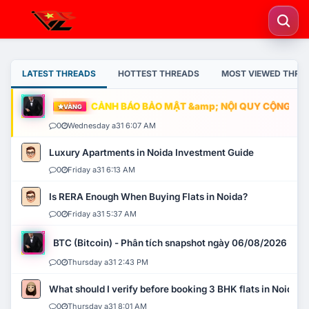
LATEST THREADS
HOTTEST THREADS
MOST VIEWED THRE
CẢNH BÁO BẢO MẬT &amp; NỘI QUY CỘNG ĐỒNG
VÀNG
0
Wednesday a31 6:07 AM
Luxury Apartments in Noida Investment Guide
0
Friday a31 6:13 AM
Is RERA Enough When Buying Flats in Noida?
0
Friday a31 5:37 AM
BTC (Bitcoin) - Phân tích snapshot ngày 06/08/2026
0
Thursday a31 2:43 PM
What should I verify before booking 3 BHK flats in Noida?
0
Thursday a31 8:01 AM