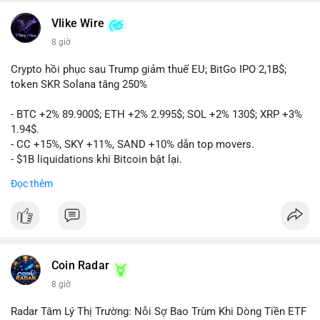
Vlike Wire
8 giờ
Crypto hồi phục sau Trump giảm thuế EU; BitGo IPO 2,1B$;
token SKR Solana tăng 250%
- BTC +2% 89.900$; ETH +2% 2.995$; SOL +2% 130$; XRP +3%
1.94$.
- CC +15%, SKY +11%, SAND +10% dẫn top movers.
- $1B liquidations khi Bitcoin bật lại.
- Trump hủy thuế EU, tín hiệu giảm áp lực.
Đọc thêm
- Vitalik đề xuất DVT staking cho Ethereum.
- BitGo IPO 18$/cổ phiếu, trị giá ~2B$.
- Senate Ag Committee tiến hành Clarity Act.
- Newrez tính crypto vào điều kiện vay nhà.
- HK cấp giấy phép stablecoin mới.
- Tòa án Nga công nhận crypto là tài sản.
Coin Radar
- Trump hy vọng ký bill cấu trúc thị trường crypto.
8 giờ
- Saga EVM bị hack 7M$, quỹ trộm chuyển sang Ethereum.
- Steak ’n Shake thưởng BTC cho nhân viên.
Radar Tâm Lý Thị Trường: Nỗi Sợ Bao Trùm Khi Dòng Tiền ETF