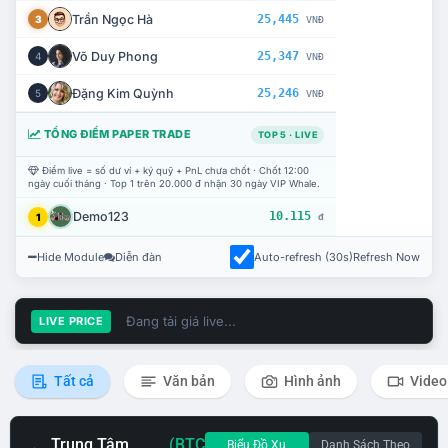
Trần Ngọc Hà
25,445
3
VNĐ
Võ Duy Phong
25,347
4
VNĐ
Đặng Kim Quỳnh
25,246
5
VNĐ
TỔNG ĐIỂM PAPER TRADE
TOP 5 · LIVE
Điểm live = số dư ví + ký quỹ + PnL chưa chốt · Chốt 12:00
ngày cuối tháng · Top 1 trên 20.000 đ nhận 30 ngày VIP Whale.
Demo123
10.115
1
đ
Hide Module
Diễn đàn
Auto-refresh (30s)
Refresh Now
Đang tải giá live...
LIVE PRICE
Tất cả
Văn bản
Hình ảnh
Video
Trung Tâm
(BTC
Biểu Đồ Xu
Danh Sách Theo