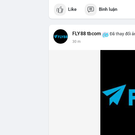
Like
Bình luận
FLY88 tbcom
Đã thay đổi ả
30 m