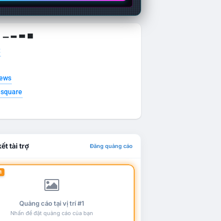
g ▁ ▂ ▃ ▄
t
news
esquare
ết tài trợ
Đăng quảng cáo
1
Quảng cáo tại vị trí #1
Nhấn để đặt quảng cáo của bạn