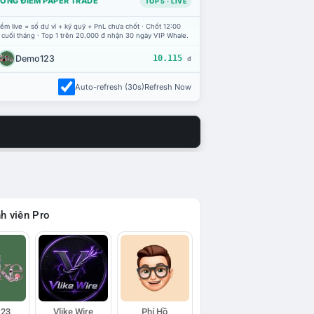
ỔNG ĐIỂM PAPER TRADE
TOP 5 · LIVE
ểm live = số dư ví + ký quỹ + PnL chưa chốt · Chốt 12:00
 cuối tháng · Top 1 trên 20.000 đ nhận 30 ngày VIP Whale.
Demo123
10.115
đ
Auto-refresh (30s)
Refresh Now
h viên Pro
23
Vlike Wire
Phí Hồ