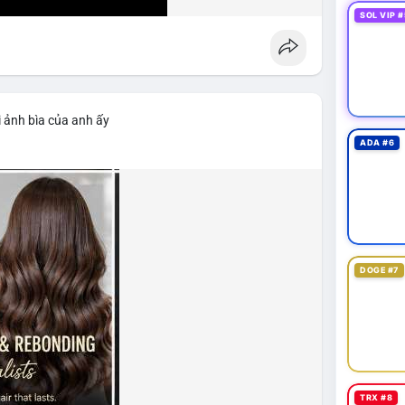
SOL VIP #
 ảnh bìa của anh ấy
ADA #6
DOGE #7
TRX #8