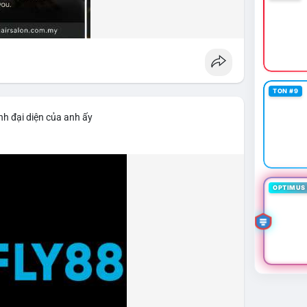
TON #9
nh đại diện của anh ấy
OPTIMUS 