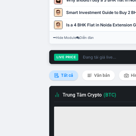
Why should I buy a 3 BHK flat in No
Smart Investment Guide to Buy 2 BH
Is a 4 BHK Flat in Noida Extension
Hide Module
Diễn đàn
Đang tải giá live...
LIVE PRICE
Tất cả
Văn bản
Hì
Trung Tâm Crypto
(BTC)