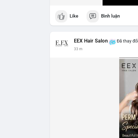
Like
Bình luận
EEX Hair Salon
Đã thay đổi
33 m