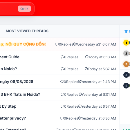
Ctrl K
MOST VIEWED THREADS
1
; NỘI QUY CỘNG ĐỒNG VLIKE.VN: HỆ THỐNG GIÁM SÁT TỰ ĐỘNG V
0
Replies
Wednesday a31 6:07 AM
2
ment Guide
0
Replies
Today at 6:13 AM
3
in Noida?
0
Replies
Today at 5:37 AM
4
t ngày 06/08/2026
0
Replies
Yesterday at 2:43 PM
5
 3 BHK flats in Noida?
0
Replies
Yesterday at 8:01 AM
p by Step
0
Replies
Yesterday at 6:57 AM
etter privacy?
0
Replies
Yesterday at 6:30 AM