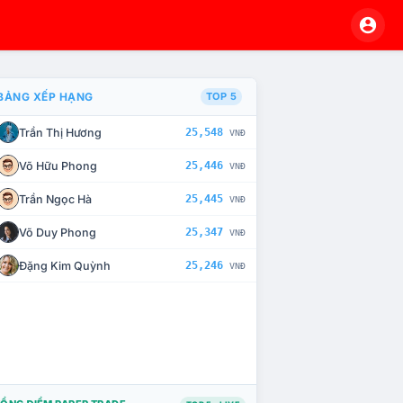
BẢNG XẾP HẠNG
TOP 5
Trần Thị Hương
25,548
VNĐ
À CHẾ TÀI XỬ LÝ VI PHẠM
Võ Hữu Phong
25,446
VNĐ
Trần Ngọc Hà
25,445
VNĐ
Võ Duy Phong
25,347
VNĐ
Đặng Kim Quỳnh
25,246
VNĐ