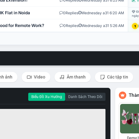
ida Extension?
0
Replies
Wednesday a31 6:25 AM
T
Đi
K Flat in Noida
0
Replies
Wednesday a31 6:20 AM
ngày
 Good for Remote Work?
0
Replies
Wednesday a31 5:26 AM
1
nh ảnh
Video
Âm thanh
Các tập tin
Thàn
Biểu Đồ Xu Hướng
Danh Sách Theo Dõi
Demo1