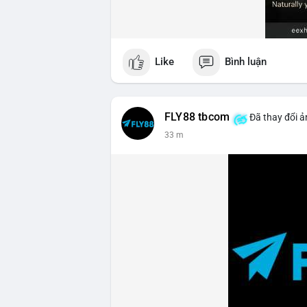
Like
Bình luận
FLY88 tbcom
Đã thay đổi ả
33 m