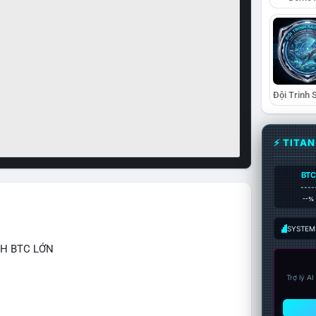
⚡ TITA
BTC
----
--%
SYSTEM:
CH BTC LỚN
Trợ lý A