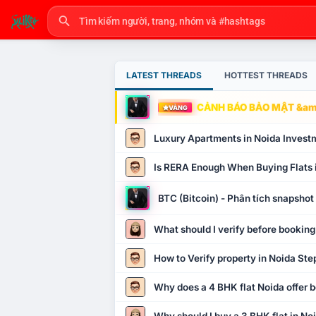
LATEST THREADS
HOTTEST THREADS
CẢNH BÁO BẢO MẬT &amp
VÀNG
Luxury Apartments in Noida Invest
Is RERA Enough When Buying Flats 
BTC (Bitcoin) - Phân tích snapsho
What should I verify before booking
How to Verify property in Noida Ste
Why does a 4 BHK flat Noida offer b