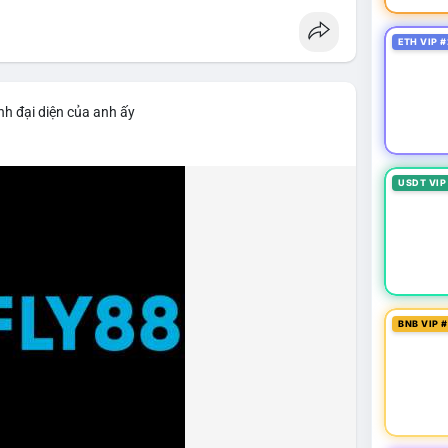
ETH VIP #
nh đại diện của anh ấy
USDT VIP
BNB VIP 