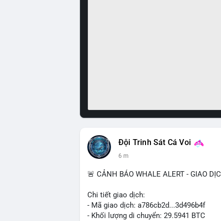
Đội Trinh Sát Cá Voi
6 m
🚨 CẢNH BÁO WHALE ALERT - GIAO DỊ
Chi tiết giao dịch:
- Mã giao dịch: a786cb2d...3d496b4f
- Khối lượng di chuyển: 29.5941 BTC