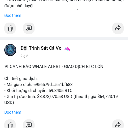
được phê duyệt
- Bài toán chính là thời gian hạn chế để đưa dự án vào lịch
Đọc thêm
trình
- Có thể ảnh hưởng đến môi trường quy định crypto tại Mỹ
$btc $eth
#vlikevn
#titanbot
Đội Trinh Sát Cá Voi
2 giờ
📰 Nguồn: Cointelegraph
🚨 CẢNH BÁO WHALE ALERT - GIAO DỊCH BTC LỚN
Chi tiết giao dịch:
- Mã giao dịch: e956579d...5a1bf683
- Khối lượng di chuyển: 59.8405 BTC
- Giá trị ước tính: $3,873,070.58 USD (theo thị giá $64,723.19
USD)
- Thời gian: 17:19:55 2026-08-06 UTC
Đọc thêm
Một khối lượng 59.84 BTC trị giá gần 3.9 triệu USD vừa được
kích hoạt di chuyển trong mempool. Với quy mô này, khả năng