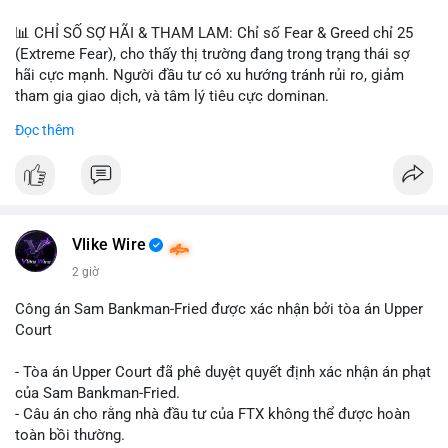
📊 CHỈ SỐ SỢ HÃI & THAM LAM: Chỉ số Fear & Greed chỉ 25
(Extreme Fear), cho thấy thị trường đang trong trạng thái sợ
hãi cực mạnh. Người đầu tư có xu hướng tránh rủi ro, giảm
tham gia giao dịch, và tâm lý tiêu cực dominan.
Đọc thêm
📈 XU HƯỚNG TÌM KIẾM & THẢO LUẬN: Coin được tìm kiếm
nhiều nhất trên CoinGecko là Cash Cat (CASHCAT), Bitcoin
(BTC), Sui (SUI), Pudgy Penguins (PENGU). Trên Google Trends
Việt Nam, từ khóa như 'con riêng', 'phạm nhật minh anh' và 'tô
lâm' được nhắc đến nhiều, có thể phản ánh sự quan tâm đến
các chủ đề không liên quan trực tiếp đến crypto.
Vlike Wire
2 giờ
💬 DÒNG CHẢY TIN TỨC & TRUYỀN THÔNG: Các bài đăng
trên Binance Square tập trung vào chiến lược trading, lệnh kẹp,
Công án Sam Bankman-Fried được xác nhận bởi tòa án Upper
và cập nhật về sự kiện như 'Lãi lỗ chưa ghi nhận'. Trên
Court
Telegram, tin tức nổi bật bao gồm việc Tether mở rộng vào
Saudi Arabia và báo cáo về Bitcoin miners chuyển hướng AI.
- Tòa án Upper Court đã phê duyệt quyết định xác nhận án phạt
Các tin tức quốc tế cũng nhấn mạnh sự động chảy của thị
của Sam Bankman-Fried.
trường.
- Câu án cho rằng nhà đầu tư của FTX không thể được hoàn
toàn bồi thường.