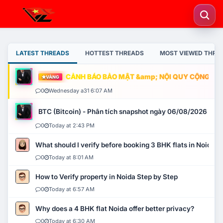
LATEST THREADS
HOTTEST THREADS
MOST VIEWED THRE
CẢNH BÁO BẢO MẬT &amp; NỘI QUY CỘNG ĐỒNG
VÀNG
0
Wednesday a31 6:07 AM
BTC (Bitcoin) - Phân tích snapshot ngày 06/08/2026
0
Today at 2:43 PM
What should I verify before booking 3 BHK flats in Noida?
0
Today at 8:01 AM
How to Verify property in Noida Step by Step
0
Today at 6:57 AM
Why does a 4 BHK flat Noida offer better privacy?
0
Today at 6:30 AM