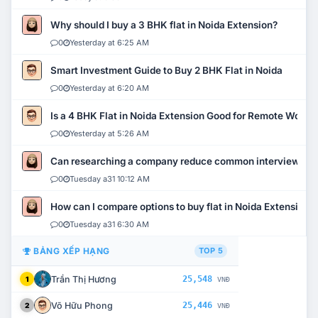
Why should I buy a 3 BHK flat in Noida Extension?
0
Yesterday at 6:25 AM
Smart Investment Guide to Buy 2 BHK Flat in Noida
0
Yesterday at 6:20 AM
Is a 4 BHK Flat in Noida Extension Good for Remote Work?
0
Yesterday at 5:26 AM
Can researching a company reduce common interview mi
0
Tuesday a31 10:12 AM
How can I compare options to buy flat in Noida Extension?
0
Tuesday a31 6:30 AM
BẢNG XẾP HẠNG
TOP 5
Trần Thị Hương
25,548
1
VNĐ
Võ Hữu Phong
25,446
2
VNĐ