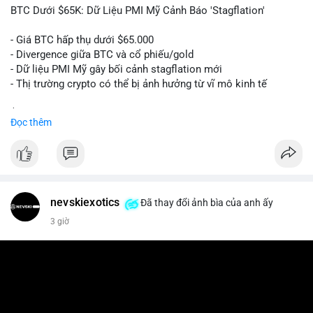
📰 Nguồn: Cointelegraph
BTC Dưới $65K: Dữ Liệu PMI Mỹ Cảnh Báo 'Stagflation'
- Giá BTC hấp thụ dưới $65.000
- Divergence giữa BTC và cổ phiếu/gold
- Dữ liệu PMI Mỹ gây bối cảnh stagflation mới
- Thị trường crypto có thể bị ảnh hưởng từ vĩ mô kinh tế
$btc
#btc
Đọc thêm
#vlikevn
#titanbot
📰 Nguồn: Cointelegraph
nevskiexotics
Đã thay đổi ảnh bìa của anh ấy
3 giờ