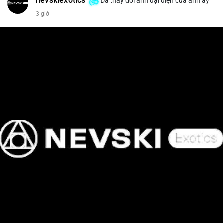
nevskiexotics
Đã thay đổi ảnh đại diện của anh ấy
3 giờ