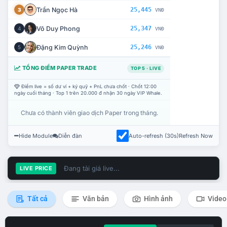
Trần Ngọc Hà
25,445
3
VNĐ
Võ Duy Phong
25,347
4
VNĐ
Đặng Kim Quỳnh
25,246
5
VNĐ
TỔNG ĐIỂM PAPER TRADE
TOP 5 · LIVE
Điểm live = số dư ví + ký quỹ + PnL chưa chốt · Chốt 12:00
ngày cuối tháng · Top 1 trên 20.000 đ nhận 30 ngày VIP Whale.
Chưa có thành viên giao dịch Paper trong tháng.
Hide Module
Diễn đàn
Auto-refresh (30s)
Refresh Now
Đang tải giá live...
LIVE PRICE
Tất cả
Văn bản
Hình ảnh
Video