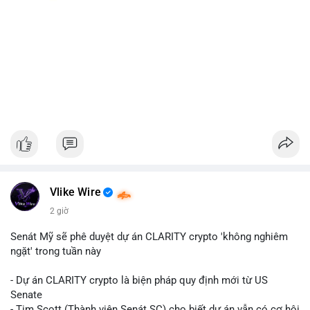
Vlike Wire
2 giờ
Senát Mỹ sẽ phê duyệt dự án CLARITY crypto 'không nghiêm
ngặt' trong tuần này
- Dự án CLARITY crypto là biện pháp quy định mới từ US
Senate
- Tim Scott (Thành viên Senát SC) cho biết dự án vẫn có cơ hội