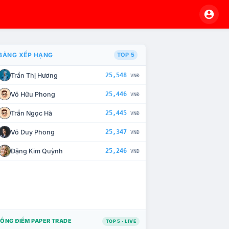
BẢNG XẾP HẠNG
TOP 5
Trần Thị Hương
25,548
VNĐ
À CHẾ TÀI XỬ LÝ VI PHẠM
Võ Hữu Phong
25,446
VNĐ
Trần Ngọc Hà
25,445
VNĐ
Võ Duy Phong
25,347
VNĐ
Đặng Kim Quỳnh
25,246
VNĐ
ỔNG ĐIỂM PAPER TRADE
TOP 5 · LIVE