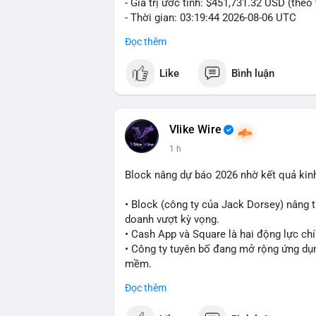
- Giá trị ước tính: $451,731.32 USD (theo
- Thời gian: 03:19:44 2026-08-06 UTC
Đọc thêm
Nhận định phân tích:
Cá voi chuyển 7 BTC trị giá hơn 451 ngh
Like
Bình luận
nằm ở mức trung bình so với các giao dị
trực tiếp lên thị trường. Với mức giá hiện
danh mục đầu tư hoặc chuẩn bị thanh kh
thể bị ảnh hưởng nhẹ, nhưng không đủ đ
Vlike Wire
1 h
Lời khuyên cho nhà đầu tư nhỏ lẻ:
Theo dõi thêm các giao dịch lớn liên tiếp
Block nâng dự báo 2026 nhờ kết quả kin
lên sàn, cần thận trọng trước nguy cơ đ
xác nhận đầy đủ dòng tiền.
• Block (công ty của Jack Dorsey) nâng 
doanh vượt kỳ vọng.
#7btc
#chuyenvilanh
#giaodichwhale
#b
• Cash App và Square là hai động lực ch
• Công ty tuyên bố đang mở rộng ứng dụng
mềm.
Đọc thêm
#block
#ai
#fintech
#cryptonews
#binan