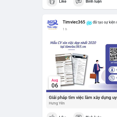
Like
Bình luận
$btc $eth
#vlikevn
#titanbot
Timviec365
đã tạo sự kiện
📰 Nguồn: Cointelegraph
1 h
Aug
06
Hưng Yên