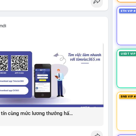
ETH VIP #
 mới
USDT VIP
BNB VIP 
Giải pháp tìm việc làm xây dựng uy tín cùng mức lương thưởng hấp dẫn ?️