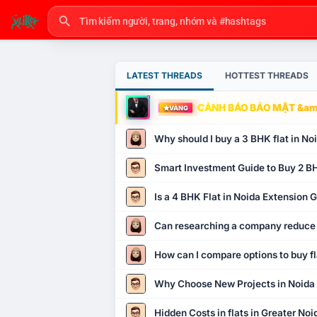
LATEST THREADS
HOTTEST THREADS
CẢNH BÁO BẢO MẬT &amp
VÀNG
Why should I buy a 3 BHK flat in No
Smart Investment Guide to Buy 2 BH
Is a 4 BHK Flat in Noida Extension
Can researching a company reduce
How can I compare options to buy fl
Why Choose New Projects in Noida
Hidden Costs in flats in Greater No