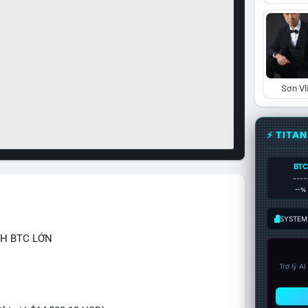
Sơn Vl
⚡ TITA
BTC
----
--%
SYSTEM:
CH BTC LỚN
Trợ lý A