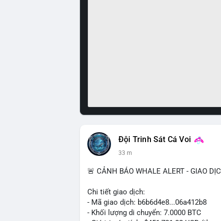
Đội Trinh Sát Cá Voi
33 m
🚨 CẢNH BÁO WHALE ALERT - GIAO DỊ
Chi tiết giao dịch:
- Mã giao dịch: b6b6d4e8...06a412b8
- Khối lượng di chuyển: 7.0000 BTC