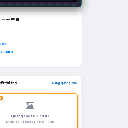
g ▁ ▂ ▃ ▄
t
news
esquare
ết tài trợ
Đăng quảng cáo
1
Quảng cáo tại vị trí #1
Nhấn để đặt quảng cáo của bạn