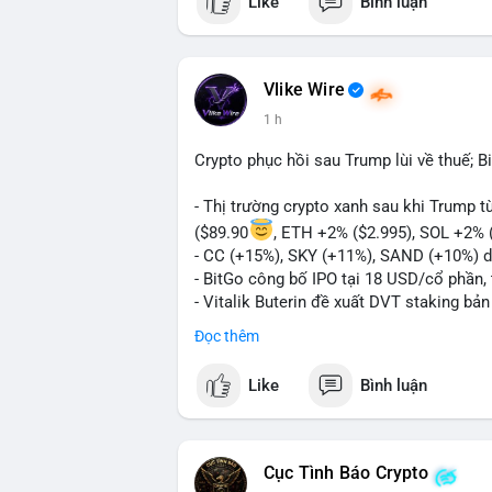
Like
Bình luận
Vlike Wire
1 h
Crypto phục hồi sau Trump lùi về thuế; B
- Thị trường crypto xanh sau khi Trump 
($89.90
, ETH +2% ($2.995), SOL +2% 
- CC (+15%), SKY (+11%), SAND (+10%) d
- BitGo công bố IPO tại 18 USD/cổ phần, 
- Vitalik Buterin đề xuất DVT staking bả
Ethereum
Đọc thêm
- Hong Kong phát hành giấy phép stablec
- Nga xác định crypto là tài sản hợp pháp,
Like
Bình luận
- Trump hy vọng ký vào luật cấu trúc th
Quốc hội
- Saga’s EVM blockchain ngừng hoạt độn
- Steak ’n Shake cho phép nhân viên nhậ
Cục Tình Báo Crypto
#binancesquare
#cryptonews
#btc
#eth