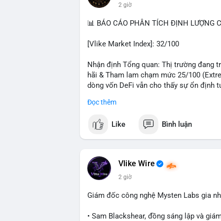
2 giờ
#hongkong
#russia
#trump
#saga
#stea
📊 BÁO CÁO PHÂN TÍCH ĐỊNH LƯỢNG CR
$btc $eth $sol $xrp $cc
#cc
$sky
#sky
$
[Vlike Market Index]: 32/100
#vlikevn
#titanbot
Nhận định Tổng quan: Thị trường đang trả
📰 Nguồn: Decrypt
hãi & Tham lam chạm mức 25/100 (Extrem
dòng vốn DeFi vẫn cho thấy sự ổn định t
Đọc thêm
Phân tích Dòng tiền DeFi (DefiLlama): T
trong 24h qua. Ethereum vẫn thống trị với 
Like
Bình luận
sao giữa BSC (4,87 tỷ), Tron (4,85 tỷ) và
5 với 4,63 tỷ USD, cho thấy sự trỗi dậy 
Stablecoin đạt 306,82 tỷ USD, trong đó U
thấy thanh khoản hệ thống vẫn dồi dào, 
Vlike Wire
cải thiện.
2 giờ
Phân tích Tâm lý phái sinh và Hợp đồng 
Giám đốc công nghệ Mysten Labs gia nhậ
mức dương nhẹ 0,0073%, trong khi ETH ở
có sự lệch pha đòn bẩy rõ rệt. Tỷ lệ Lon
• Sam Blackshear, đồng sáng lập và giá
tổng thanh lý chỉ 9,27 triệu USD với phe 