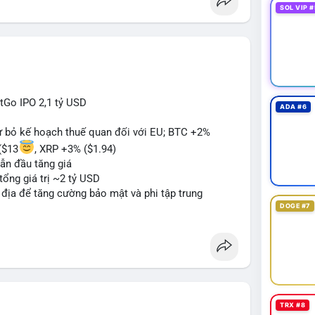
SOL VIP #
itGo IPO 2,1 tỷ USD
ADA #6
từ bỏ kế hoạch thuế quan đối với EU; BTC +2%
($13
, XRP +3% ($1.94)
ẫn đầu tăng giá
tổng giá trị ~2 tỷ USD
n địa để tăng cường bảo mật và phi tập trung
DOGE #7
oin mới với yêu cầu tuân thủ nghiêm ngặt
 tạo tiền lệ pháp lý
ị trường crypto sớm nonostante sự bất đồng trong
g sau cuộc tấn công 7 triệu USD
n lương một phần dưới dạng Bitcoin
TRX #8
#sol
#xrp
#bitgo
#vitalikbuterin
#stablecoin