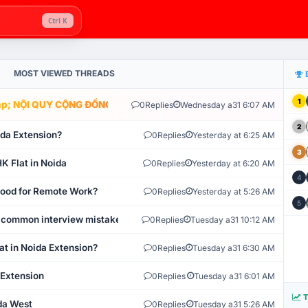
Ctrl K
MOST VIEWED THREADS
1
; NỘI QUY CỘNG ĐỒNG VLIKE.VN: HỆ THỐNG GIÁM SÁT TỰ ĐỘNG V
0
Replies
Wednesday a31 6:07 AM
2
ida Extension?
0
Replies
Yesterday at 6:25 AM
3
K Flat in Noida
0
Replies
Yesterday at 6:20 AM
4
 Good for Remote Work?
0
Replies
Yesterday at 5:26 AM
5
 common interview mistakes?
0
Replies
Tuesday a31 10:12 AM
at in Noida Extension?
0
Replies
Tuesday a31 6:30 AM
 Extension
0
Replies
Tuesday a31 6:01 AM
T
ida West
0
Replies
Tuesday a31 5:26 AM