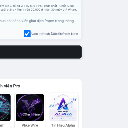
ểm live = số dư ví + ký quỹ + PnL chưa chốt · Chốt 12:00
 cuối tháng · Top 1 trên 20.000 đ nhận 30 ngày VIP Whale.
hưa có thành viên giao dịch Paper trong tháng.
Auto-refresh (30s)
Refresh Now
h viên Pro
eam
Vlike Wire
Tín Hiệu Alpha