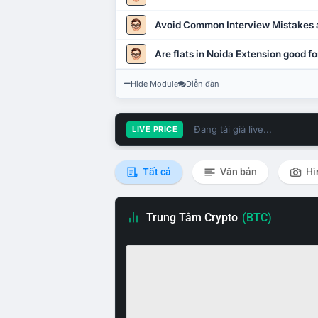
Avoid Common Interview Mistakes 
Are flats in Noida Extension good fo
Hide Module
Diễn đàn
Đang tải giá live...
LIVE PRICE
Tất cả
Văn bản
Hì
Trung Tâm Crypto
(BTC)