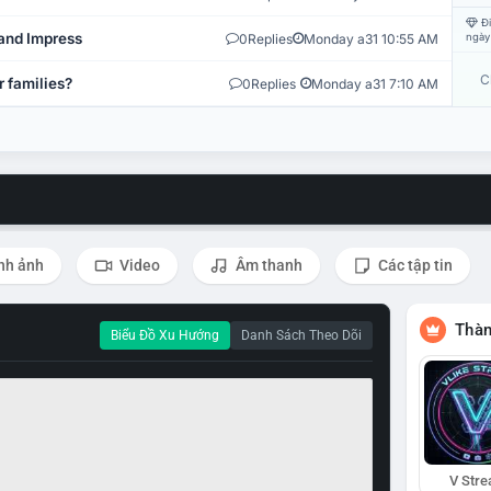
Đi
and Impress
0
Replies
Monday a31 10:55 AM
ngày
C
r families?
0
Replies
Monday a31 7:10 AM
nh ảnh
Video
Âm thanh
Các tập tin
Thàn
Biểu Đồ Xu Hướng
Danh Sách Theo Dõi
V Str