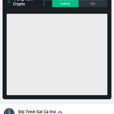
Crypto
)
Hướng
Dõi
Đội Trinh Sát Cá Voi