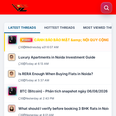
LATEST THREADS
HOTTEST THREADS
MOST VIEWED THRE
CẢNH BÁO BẢO MẬT &amp; NỘI QUY CỘNG ĐỒNG
VÀNG
0
Wednesday a31 6:07 AM
Luxury Apartments in Noida Investment Guide
0
Today at 6:13 AM
Is RERA Enough When Buying Flats in Noida?
0
Today at 5:37 AM
BTC (Bitcoin) - Phân tích snapshot ngày 06/08/2026
0
Yesterday at 2:43 PM
What should I verify before booking 3 BHK flats in Noida?
0
Yesterday at 8:01 AM