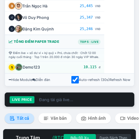
Trần Ngọc Hà
25,445
3
VNĐ
Võ Duy Phong
25,347
4
VNĐ
Đặng Kim Quỳnh
25,246
5
VNĐ
TỔNG ĐIỂM PAPER TRADE
TOP 5 · LIVE
Điểm live = số dư ví + ký quỹ + PnL chưa chốt · Chốt 12:00
ngày cuối tháng · Top 1 trên 20.000 đ nhận 30 ngày VIP Whale.
Demo123
10.115
1
đ
Hide Module
Diễn đàn
Auto-refresh (30s)
Refresh Now
Đang tải giá live...
LIVE PRICE
Tất cả
Văn bản
Hình ảnh
Video
Trung Tâm
(BTC
Biểu Đồ Xu
Danh Sách Theo