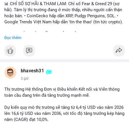
📊 CHỈ SỐ SỢ HÃI & THAM LAM: Chỉ số Fear & Greed 29 (sợ
hãi). Tâm lý thị trường đang ở mức thấp, nhiều người cẩn thận
hoặc bán. • CoinGecko hấp dẫn XRP, Pudgy Penguins, SOL. •
Google Trends Việt Nam hấp dẫn 'tin the thao' (tin tức crypto).
📈 XU HƯỚNG TÌM KIẾM & THẢO LUẬN: • XRP, SOL, PENGU,
Đọc thêm
ONDO, CASHCAT. • Chủ đề 'tô thị ty na' (tỷ giá) và 'giao thông'
(giao thông tài chính). • Bàn tán Binance Square tập trung vào
BTC breakout và lệnh long/short.
💬 DÒNG CHẢY TIN TỨC & TRUYỀN THÔNG: • Trump khẳng
định crypto là 'vấn đề lớn' giúp giảm áp lực USD. • Binance hỗ
bhavesh31
trợ cổ phiếu Apple/IBM. • Bài đăng hấp dẫn về $HFT, $SKYAI,
3 giờ
$BICO. • Tin nhắn cảnh báo về hack North Korea (Bybit).
Thị trường Hệ thống Đơn vị Điều khiển Kết nối và Viễn thông
💡 NHẬN ĐỊNH & KHUYẾN NGHỊ: Tâm lý thị trường đang phân
toàn cầu đang trên đà tăng trưởng mạnh mẽ.
cực. Sợ hãi do chỉ số thấp, nhưng hấp dẫn từ xu hướng meme
coin (PENGU, CASHCAT) và tin cậy từ các dự án lớn (BTC,
Dự kiến quy mô thị trường sẽ tăng từ 6,4 tỷ USD vào năm 2026
SOL). Rủi ro tăng nếu không có thông tin rõ ràng về quy định.
lên 16,6 tỷ USD vào năm 2036, với tốc độ tăng trưởng kép hàng
năm (CAGR) đạt 10,0%.
📊 Nguồn: Radar Tâm Lý Thị Trường