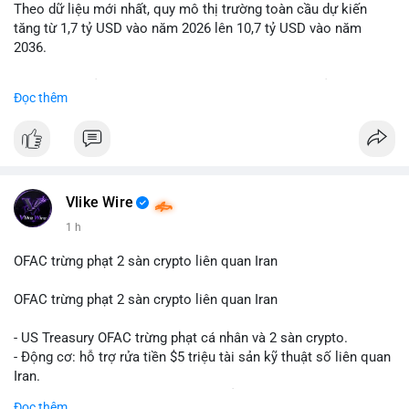
Theo dữ liệu mới nhất, quy mô thị trường toàn cầu dự kiến
Lời khuyên: Nhà đầu tư nhỏ lẻ nên quan sát thêm 2-4 giờ sau
tăng từ 1,7 tỷ USD vào năm 2026 lên 10,7 tỷ USD vào năm
khi giao dịch được xác nhận, tránh hành động theo cảm xúc.
2036.
Xác minh địa chỉ ví đích trước khi đưa ra quyết định vào lệnh,
ưu tiên quản trị rủi ro trong giai đoạn biến động mạnh.
Mức tăng trưởng này tương ứng với tốc độ tăng trưởng kép
Đọc thêm
hàng năm (CAGR) ấn tượng lên tới 20,2%.
#99dot6btc
#capvoichuyentien
#vilanhtichluy
#aplucban
#btcmempool65k
Điều gì đang thúc đẩy sự tăng trưởng vượt bậc này? Hãy cùng
theo dõi các phân tích chuyên sâu về xu hướng công nghệ và
nhu cầu thị trường trong thời gian tới.
Vlike Wire
1 h
OFAC trừng phạt 2 sàn crypto liên quan Iran
OFAC trừng phạt 2 sàn crypto liên quan Iran
- US Treasury OFAC trừng phạt cá nhân và 2 sàn crypto.
- Động cơ: hỗ trợ rửa tiền $5 triệu tài sản kỹ thuật số liên quan
Iran.
- Các sàn bị cấm hoạt động, tài khoản bị khóa.
Đọc thêm