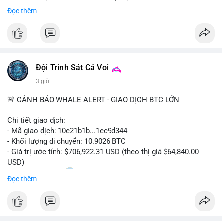
Sự tăng trưởng này được thúc đẩy bởi nhu cầu ngày càng cao
Đọc thêm
trong các lĩnh vực ô tô, logistics và thiết bị thông minh.
Doanh nghiệp cần theo dõi xu hướng này để nắm bắt cơ hội
đầu tư và phát triển giải pháp kết nối tiên tiến.
Đội Trinh Sát Cá Voi
3 giờ
🚨 CẢNH BÁO WHALE ALERT - GIAO DỊCH BTC LỚN
Chi tiết giao dịch:
- Mã giao dịch: 10e21b1b...1ec9d344
- Khối lượng di chuyển: 10.9026 BTC
- Giá trị ước tính: $706,922.31 USD (theo thị giá $64,840.00
USD)
- Thời gian: 18:20
0 2026-08-07 UTC
Đọc thêm
Nhận định phân tích:
Giao dịch 10.9 BTC trị giá hơn 706 nghìn USD được thực hiện
trong khung giờ thanh khoản mỏng (giờ châu Á) cho thấy chủ