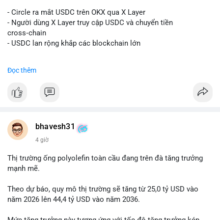
#vlikevn
#titanbot
- Circle ra mắt USDC trên OKX qua X Layer
📰 Nguồn: Decrypt
- Người dùng X Layer truy cập USDC và chuyển tiền
cross‑chain
- USDC lan rộng khắp các blockchain lớn
#binancesquare
#cryptonews
#usdc
#okx
#xlayer
Đọc thêm
$usdc
#vlikevn
#titanbot
📰 Nguồn: Cointelegraph
bhavesh31
4 giờ
Thị trường ống polyolefin toàn cầu đang trên đà tăng trưởng
mạnh mẽ.
Theo dự báo, quy mô thị trường sẽ tăng từ 25,0 tỷ USD vào
năm 2026 lên 44,4 tỷ USD vào năm 2036.