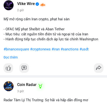
Vlike Wire
2 giờ
Mỹ mở rộng cấm Iran crypto, phạt hai sàn
- OFAC Mỹ phạt Shelbit và Aban Tether
- Mục tiêu: cắt nguồn tiền điện tử và ngoại tệ của Iran
- Hành động tiếp tục chiến dịch áp lực tài chính Washington
#binancesquare
#cryptonews
#iran
#sanctions
#usdt
Đọc thêm
$usdt
#vlikevn
#titanbot
📰 Nguồn: CoinDesk
Coin Radar
3 giờ
Radar Tâm Lý Thị Trường: Sợ hãi và hấp dẫn đồng mơ