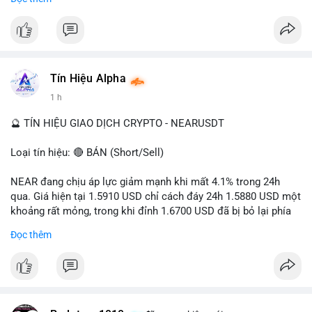
- Tác động: rủi ro cho thị trường crypto, tăng áp lực pháp lý.
#binancesquare
#cryptonews
#ofac
#ussanctions
#iran
$btc $eth
Tín Hiệu Alpha
#vlikevn
#titanbot
1 h
📰 Nguồn: Cointelegraph
🔮 TÍN HIỆU GIAO DỊCH CRYPTO - NEARUSDT
Loại tín hiệu: 🔴 BÁN (Short/Sell)
NEAR đang chịu áp lực giảm mạnh khi mất 4.1% trong 24h
qua. Giá hiện tại 1.5910 USD chỉ cách đáy 24h 1.5880 USD một
khoảng rất mỏng, trong khi đỉnh 1.6700 USD đã bị bỏ lại phía
sau. Biên độ dao động ngày đạt 4.9%, cho thấy phe bán đang
Đọc thêm
kiểm soát hoàn toàn. Khối lượng giao dịch 10.29 triệu NEAR
không đủ lớn để tạo lực đỡ, xác nhận xu hướng đi xuống đang
tiếp diễn.
Khuyến nghị giao dịch: