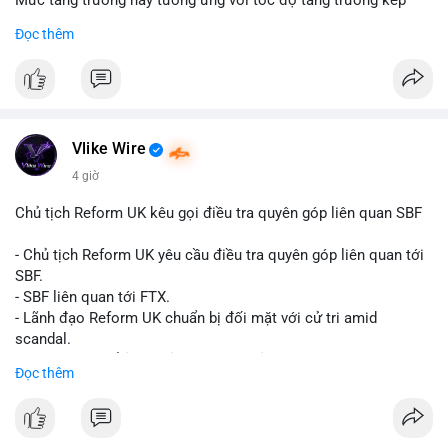
Mức tăng trưởng này tương ứng với tốc độ tăng trưởng kép
hàng năm (CAGR) đạt 5,9% trong giai đoạn dự báo.
Đọc thêm
Đây là tín hiệu tích cực cho các nhà sản xuất, nhà phân phối và
nhà đầu tư trong ngành vật liệu xây dựng và hạ tầng.
Bạn đánh giá thế nào về tiềm năng của dòng sản phẩm ống
nhựa polyolefin trong tương lai?
Vlike Wire
4 giờ
Chủ tịch Reform UK kêu gọi điều tra quyên góp liên quan SBF
- Chủ tịch Reform UK yêu cầu điều tra quyên góp liên quan tới
SBF.
- SBF liên quan tới FTX.
- Lãnh đạo Reform UK chuẩn bị đối mặt với cử tri amid
scandal.
- Sự kiện có thể ảnh hưởng đến hình ảnh SBF và FTX.
Đọc thêm
- Không có thông tin tác động thị trường ngay lập tức.
#binancesquare
#cryptonews
#sbf
#ftx
#reformuk
$btc $eth