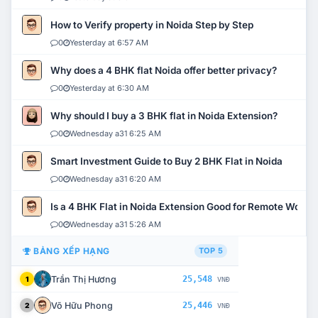
How to Verify property in Noida Step by Step
0
Yesterday at 6:57 AM
Why does a 4 BHK flat Noida offer better privacy?
0
Yesterday at 6:30 AM
Why should I buy a 3 BHK flat in Noida Extension?
0
Wednesday a31 6:25 AM
Smart Investment Guide to Buy 2 BHK Flat in Noida
0
Wednesday a31 6:20 AM
Is a 4 BHK Flat in Noida Extension Good for Remote Work?
0
Wednesday a31 5:26 AM
BẢNG XẾP HẠNG
TOP 5
Trần Thị Hương
25,548
1
VNĐ
Võ Hữu Phong
25,446
2
VNĐ