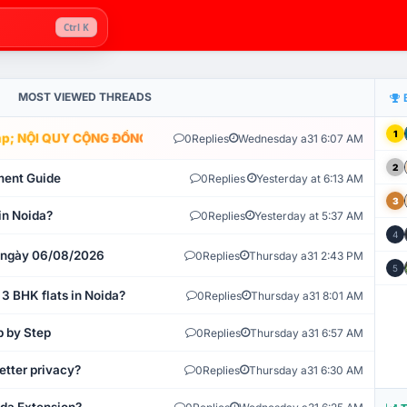
Ctrl K
MOST VIEWED THREADS
1
; NỘI QUY CỘNG ĐỒNG VLIKE.VN: HỆ THỐNG GIÁM SÁT TỰ ĐỘNG V
0
Replies
Wednesday a31 6:07 AM
2
ment Guide
0
Replies
Yesterday at 6:13 AM
3
in Noida?
0
Replies
Yesterday at 5:37 AM
4
t ngày 06/08/2026
0
Replies
Thursday a31 2:43 PM
5
 3 BHK flats in Noida?
0
Replies
Thursday a31 8:01 AM
p by Step
0
Replies
Thursday a31 6:57 AM
etter privacy?
0
Replies
Thursday a31 6:30 AM