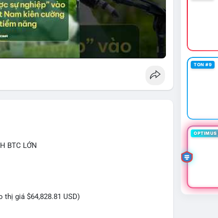
TON #9
OPTIMUS 
CH BTC LỚN
eo thị giá $64,828.81 USD)