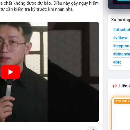
ịa chất không được dự báo. Điều này gây nguy hiểm
tư cần kiểm tra kỹ trước khi nhận nhà.
Xu hướn
#titanbo
#vlikevn
#crypto
#binanc
#btc
Liên k
BTC VIP #