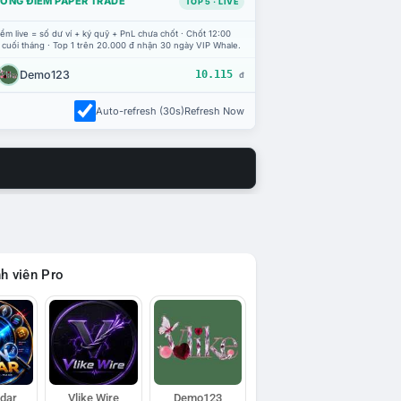
ỔNG ĐIỂM PAPER TRADE
TOP 5 · LIVE
ểm live = số dư ví + ký quỹ + PnL chưa chốt · Chốt 12:00
 cuối tháng · Top 1 trên 20.000 đ nhận 30 ngày VIP Whale.
Demo123
10.115
đ
Auto-refresh (30s)
Refresh Now
h viên Pro
adar
Vlike Wire
Demo123