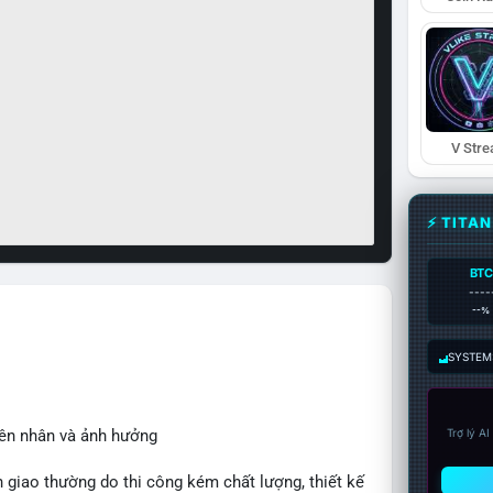
V Str
⚡ TITA
BTC
----
--%
SYSTEM:
yên nhân và ảnh hưởng
Trợ lý A
 giao thường do thi công kém chất lượng, thiết kế