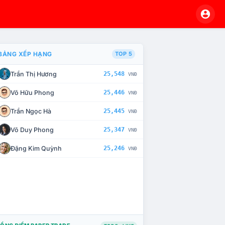
BẢNG XẾP HẠNG
TOP 5
Trần Thị Hương
25,548
VNĐ
À CHẾ TÀI XỬ LÝ VI PHẠM
Võ Hữu Phong
25,446
VNĐ
Trần Ngọc Hà
25,445
VNĐ
Võ Duy Phong
25,347
VNĐ
Đặng Kim Quỳnh
25,246
VNĐ