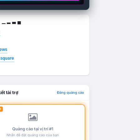
g ▁ ▂ ▃ ▄
t
news
esquare
ết tài trợ
Đăng quảng cáo
1
Quảng cáo tại vị trí #1
Nhấn để đặt quảng cáo của bạn