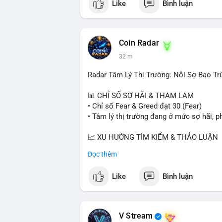
Like
Bình luận
Coin Radar
32 m
Radar Tâm Lý Thị Trường: Nỗi Sợ Bao Tr
📊 CHỈ SỐ SỢ HÃI & THAM LAM
• Chỉ số Fear & Greed đạt 30 (Fear)
• Tâm lý thị trường đang ở mức sợ hãi, p
📈 XU HƯỚNG TÌM KIẾM & THẢO LUẬN
• CoinGecko Trending: PONS, PENGU, O
Đọc thêm
• LunarCrush Trending: Ethereum, Solana,
• Google Trends Việt Nam: Giá vàng thế 
Like
Bình luận
đại học.
💬 DÒNG CHẢY TIN TỨC & TRUYỀN TH
• Tin tức kinh tế: Mỹ mất 23.000 việc làm
V Stream
• Pháp lý: Thượng viện Mỹ lùi việc bỏ ph