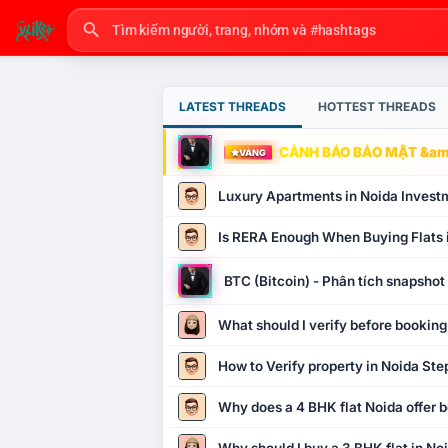
LATEST THREADS
HOTTEST THREADS
CẢNH BÁO BẢO MẬT &amp
VÀNG
Luxury Apartments in Noida Invest
Is RERA Enough When Buying Flats 
BTC (Bitcoin) - Phân tích snapsho
What should I verify before booking
How to Verify property in Noida Ste
Why does a 4 BHK flat Noida offer b