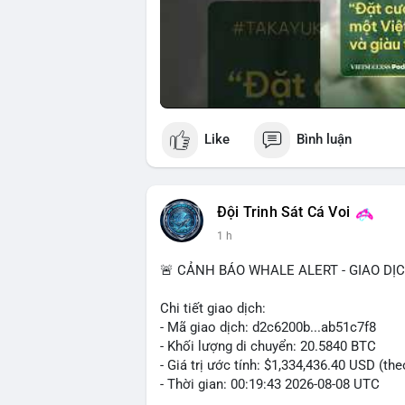
Like
Bình luận
Đội Trinh Sát Cá Voi
1 h
🚨 CẢNH BÁO WHALE ALERT - GIAO DỊ
Chi tiết giao dịch:
- Mã giao dịch: d2c6200b...ab51c7f8
- Khối lượng di chuyển: 20.5840 BTC
- Giá trị ước tính: $1,334,436.40 USD (th
- Thời gian: 00:19:43 2026-08-08 UTC