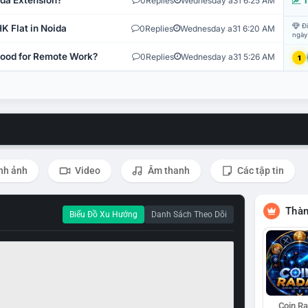
ida Extension?
0
Replies
Wednesday a31 6:25 AM
T
Đi
K Flat in Noida
0
Replies
Wednesday a31 6:20 AM
ngày
 Good for Remote Work?
0
Replies
Wednesday a31 5:26 AM
1
nh ảnh
Video
Âm thanh
Các tập tin
Thàn
Biểu Đồ Xu Hướng
Danh Sách Theo Dõi
Coin R