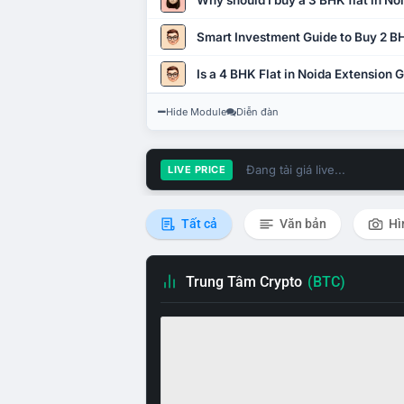
Why should I buy a 3 BHK flat in No
Smart Investment Guide to Buy 2 BH
Is a 4 BHK Flat in Noida Extension
Hide Module
Diễn đàn
Đang tải giá live...
LIVE PRICE
Tất cả
Văn bản
Hì
Trung Tâm Crypto
(BTC)