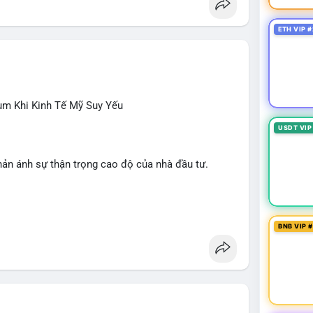
ETH VIP #
ùm Khi Kinh Tế Mỹ Suy Yếu
USDT VIP
hản ánh sự thận trọng cao độ của nhà đầu tư.
NDO, WKC, HEI, CASHCAT, CRO.
 Dogecoin, Polkadot, Chainlink, Litecoin.
BNB VIP 
giới, Giải bóng đá Ngoại hạng Anh, Tin 24h, Trường
ÔNG
 trong tháng 7, thấp hơn nhiều so với kỳ vọng.
iếu Clarity Act sang tháng 9; Thượng nghị sĩ Warren