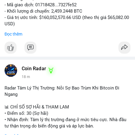
- Mã giao dịch: 01718428...7327fe52
- Khối lượng di chuyển: 2,459.2448 BTC
- Giá trị ước tính: $160,052,570.66 USD (theo thị giá $65,082.00
USD)
- Thời gian: 12:19:48 2026-08-10 UTC
Đọc thêm
Nhận định phân tích:
Khối lượng 2,459 BTC tương đương hơn 160 triệu USD được
chuyển trong một giao dịch duy nhất cho thấy dấu hiệu hoạt
động của tổ chức lớn hoặc quỹ đầu tư. Với mức giá hiện tại,
việc di chuyển số lượng lớn này có thể phục vụ mục đích tái
Coin Radar
phân bổ danh mục sang ví lạnh để nắm giữ dài hạn, hoặc
18 m
chuẩn bị nạp lên sàn giao dịch nhằm hiện thực hóa lợi nhuận.
Động thái này có thể tạo áp lực tâm lý ngắn hạn lên thị trường
Radar Tâm Lý Thị Trường: Nỗi Sợ Bao Trùm Khi Bitcoin Đi
khi nhà đầu tư nhỏ lẻ lo ngại về khả năng bán tháo. Tuy nhiên,
Ngang
nếu dòng tiền chảy vào ví lạnh, đây lại là tín hiệu tích cực cho
xu hướng trung hạn.
📊 CHỈ SỐ SỢ HÃI & THAM LAM
• Điểm số: 30 (Sợ hãi)
Lời khuyên cho nhà đầu tư nhỏ lẻ:
• Nhận định: Tâm lý thị trường đang ở mức tiêu cực. Nhà đầu
Hãy theo dõi sát các giao dịch tiếp theo từ địa chỉ ví nguồn để
tư thận trọng do biến động giá và áp lực bán.
xác định rõ hướng đi của dòng tiền. Tránh hành động theo cảm