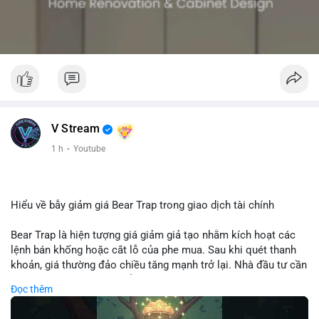
V Stream
1 h
·
Youtube
Hiểu về bẫy giảm giá Bear Trap trong giao dịch tài chính
Bear Trap là hiện tượng giá giảm giả tạo nhằm kích hoạt các
lệnh bán khống hoặc cắt lỗ của phe mua. Sau khi quét thanh
khoản, giá thường đảo chiều tăng mạnh trở lại. Nhà đầu tư cần
nhận diện mô hình này để tránh bị thao túng tâm lý và tối ưu
Đọc thêm
hóa điểm vào lệnh.