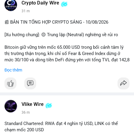
các quỹ phòng hộ sang vị thế Long là tín hiệu tích cực ngầm,
📰 Nguồn: CoinDesk
Crypto Daily Wire
nhưng biến động ngắn hạn vẫn cao.
31 m
• Khuyến nghị: Cẩn trọng với các lệnh Long/Short khi Bitcoin
chưa thoát khỏi vùng giá hiện tại. Theo dõi sát các tin tức về
📰 BẢN TIN TỔNG HỢP CRYPTO SÁNG - 10/08/2026
lạm phát (CPI) và động thái của các quỹ lớn.
[Xu hướng chung]: 🟡 Trung lập (Neutral) nghiêng về rủi ro
📊 Nguồn: Radar Tâm Lý Thị Trường
Bitcoin giữ vững trên mốc 65.000 USD trong bối cảnh tâm lý
thị trường thận trọng, khi chỉ số Fear & Greed Index dừng ở
mức 30/100 và dòng tiền DeFi đứng yên với tổng TVL đạt 142,8
tỷ USD.
Đọc thêm
- Thị trường & Giá cả: BTC giao dịch quanh vùng 65.200 USD,
tăng gần 3% khi Iran-Oman hứa mở lại eo Hormuz, giảm lo ngại
địa chính trị. Hoạt động cá voi diễn ra sôi động với lệnh
chuyển 458 BTC trị giá gần 30 triệu USD cùng nhiều giao dịch
lớn khác. Đáng chú ý, thanh lý Short chiếm tới 81,7% tổng 35,7
Vlike Wire
triệu USD thanh lý trong 24h, cho thấy phe bán đang yếu thế.
36 m
- DeFi & Công nghệ: Standard Chartered dự báo thị trường RWA
Standard Chartered: RWA đạt 4 nghìn tỷ USD, LINK có thể
sẽ bùng nổ lên 4 nghìn tỷ USD, kéo theo giá trị token LINK có
chạm mốc 200 USD