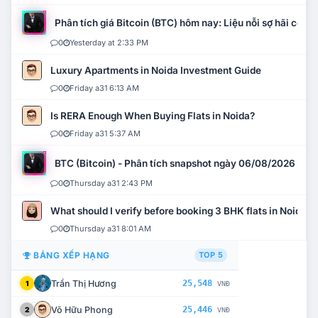
Phân tích giá Bitcoin (BTC) hôm nay: Liệu nỗi sợ hãi có mở 
0
Yesterday at 2:33 PM
Luxury Apartments in Noida Investment Guide
0
Friday a31 6:13 AM
Is RERA Enough When Buying Flats in Noida?
0
Friday a31 5:37 AM
BTC (Bitcoin) - Phân tích snapshot ngày 06/08/2026
0
Thursday a31 2:43 PM
What should I verify before booking 3 BHK flats in Noida?
0
Thursday a31 8:01 AM
BẢNG XẾP HẠNG
TOP 5
Trần Thị Hương
25,548
1
VNĐ
Võ Hữu Phong
25,446
2
VNĐ