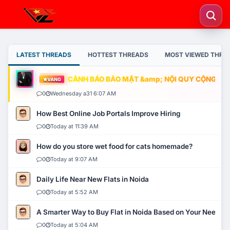
LATEST THREADS
HOTTEST THREADS
MOST VIEWED THRE
CẢNH BÁO BẢO MẬT &amp; NỘI QUY CỘNG ĐỒNG
VÀNG
0
Wednesday a31 6:07 AM
How Best Online Job Portals Improve Hiring
0
Today at 11:39 AM
How do you store wet food for cats homemade?
0
Today at 9:07 AM
Daily Life Near New Flats in Noida
0
Today at 5:52 AM
A Smarter Way to Buy Flat in Noida Based on Your Needs
0
Today at 5:04 AM