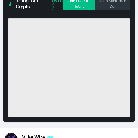
Trung Tâm
(BTC
Biểu Đồ Xu
Danh Sách Theo
Crypto
)
Hướng
Dõi
Vlike Wire