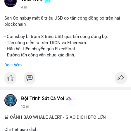
4 m
Sàn Coinsbuy mất 8 triệu USD do tấn công đồng bộ trên hai
blockchain
- Coinsbuy bị trộm 8 triệu USD qua tấn công đồng bộ.
- Tấn công diễn ra trên TRON và Ethereum.
- Hầu hết tiền chuyển qua FixedFloat.
- Đường tấn công vẫn chưa xác định.
Đọc thêm
#binancesquare
#cryptonews
#coinsbuy
#trx
#eth
$trx $eth
#vlikevn
#titanbot
Đội Trinh Sát Cá Voi
📰 Nguồn: CoinDesk
12 m
🚨 CẢNH BÁO WHALE ALERT - GIAO DỊCH BTC LỚN
Chi tiết giao dịch: