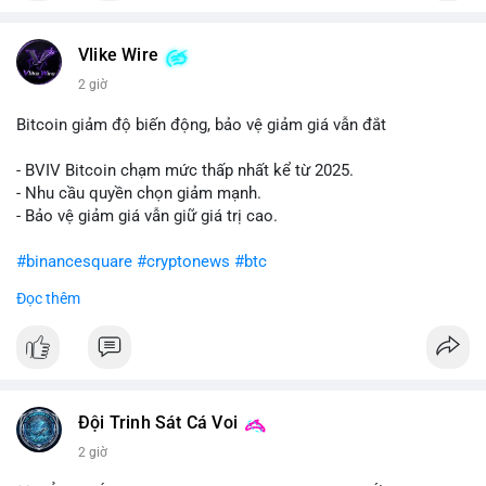
#vlikevn
#titanbot
Vlike Wire
📰 Nguồn: Cointelegraph
2 giờ
Bitcoin giảm độ biến động, bảo vệ giảm giá vẫn đắt
- BVIV Bitcoin chạm mức thấp nhất kể từ 2025.
- Nhu cầu quyền chọn giảm mạnh.
- Bảo vệ giảm giá vẫn giữ giá trị cao.
#binancesquare
#cryptonews
#btc
Đọc thêm
$btc
#vlikevn
#titanbot
📰 Nguồn: CoinDesk
Đội Trinh Sát Cá Voi
2 giờ