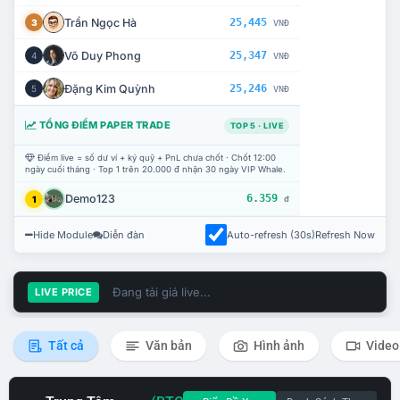
Trần Ngọc Hà
25,445
3
VNĐ
Võ Duy Phong
25,347
4
VNĐ
Đặng Kim Quỳnh
25,246
5
VNĐ
TỔNG ĐIỂM PAPER TRADE
TOP 5 · LIVE
Điểm live = số dư ví + ký quỹ + PnL chưa chốt · Chốt 12:00
ngày cuối tháng · Top 1 trên 20.000 đ nhận 30 ngày VIP Whale.
Demo123
6.359
1
đ
Hide Module
Diễn đàn
Auto-refresh (30s)
Refresh Now
Đang tải giá live...
LIVE PRICE
Tất cả
Văn bản
Hình ảnh
Video