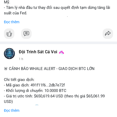
Mỹ.
- Tâm lý nhà đầu tư thay đổi sau quyết định tạm dừng tăng lãi
suất của Fed.
- Cần theo dõi sát sao dữ liệu CPI để dự đoán biến động tiếp
Đọc thêm
theo.
#bitcoin
#btc
#cryptonews
#binancesquare
#cpi
$btc
Đội Trinh Sát Cá Voi
#vlikevn
#titanbot
1 h
📰 Nguồn: Cointelegraph
🚨 CẢNH BÁO WHALE ALERT - GIAO DỊCH BTC LỚN
Chi tiết giao dịch:
- Mã giao dịch: 491f11f6...2db7e72f
- Khối lượng di chuyển: 10.0000 BTC
- Giá trị ước tính: $650,619.64 USD (theo thị giá $65,061.99
USD)
- Thời gian: 11:20
2 2026-08-10 UTC
Đọc thêm