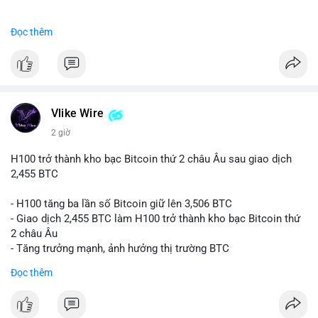
#binancesquare
#cryptonews
#btc
Đọc thêm
$btc
#vlikevn
#titanbot
📰 Nguồn: CoinDesk
Vlike Wire
2 giờ
H100 trở thành kho bạc Bitcoin thứ 2 châu Âu sau giao dịch
2,455 BTC
- H100 tăng ba lần số Bitcoin giữ lên 3,506 BTC
- Giao dịch 2,455 BTC làm H100 trở thành kho bạc Bitcoin thứ
2 châu Âu
- Tăng trưởng mạnh, ảnh hưởng thị trường BTC
Đọc thêm
#binancesquare
#cryptonews
#btc
$btc