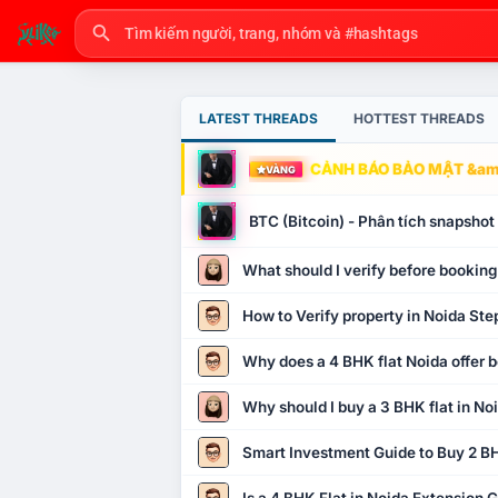
LATEST THREADS
HOTTEST THREADS
CẢNH BÁO BẢO MẬT &amp
VÀNG
BTC (Bitcoin) - Phân tích snapsho
What should I verify before booking
How to Verify property in Noida Ste
Why does a 4 BHK flat Noida offer b
Why should I buy a 3 BHK flat in No
Smart Investment Guide to Buy 2 BH