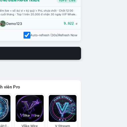
ỔNG ĐIỂM PAPER TRADE
TOP 5 · LIVE
ểm live = số dư ví + ký quỹ + PnL chưa chốt · Chốt 12:00
 cuối tháng · Top 1 trên 20.000 đ nhận 30 ngày VIP Whale.
Demo123
9.922
đ
Auto-refresh (30s)
Refresh Now
h viên Pro
Đội Trinh Sát Cá Voi
Vlike Wire
V Stream