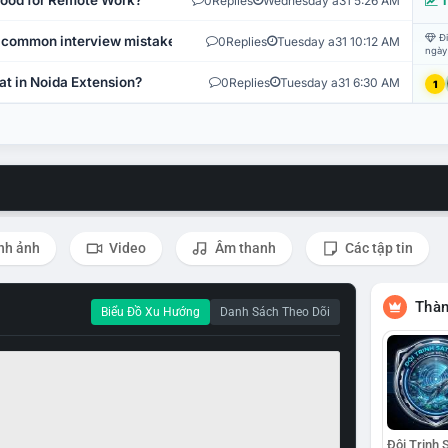
 Good for Remote Work?
0
Replies
Wednesday a31 5:26 AM
T
Đi
 common interview mistakes?
0
Replies
Tuesday a31 10:12 AM
ngày
at in Noida Extension?
0
Replies
Tuesday a31 6:30 AM
1
nh ảnh
Video
Âm thanh
Các tập tin
Thàn
Biểu Đồ Xu Hướng
Danh Sách Theo Dõi