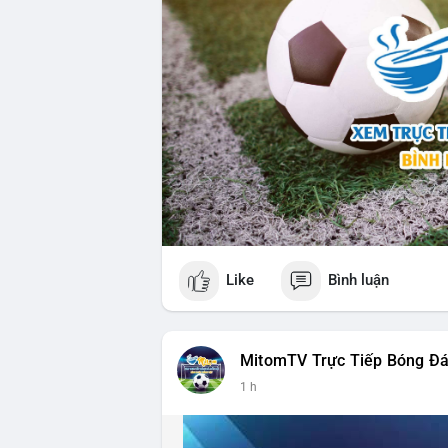
Like
Bình luận
MitomTV Trực Tiếp Bóng Đ
1 h