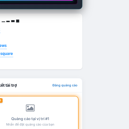
g ▁ ▂ ▃ ▄
t
news
esquare
ết tài trợ
Đăng quảng cáo
1
Quảng cáo tại vị trí #1
Nhấn để đặt quảng cáo của bạn