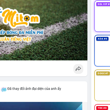
SOL VIP #
ADA #6
DOGE #7
á
Đã thay đổi ảnh đại diện của anh ấy
TRX #8