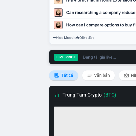
Is a 4 BHK Flat in Noida Extension
Can researching a company reduce
How can I compare options to buy fl
Hide Module
Diễn đàn
Đang tải giá live...
LIVE PRICE
Tất cả
Văn bản
Hì
Trung Tâm Crypto
(BTC)