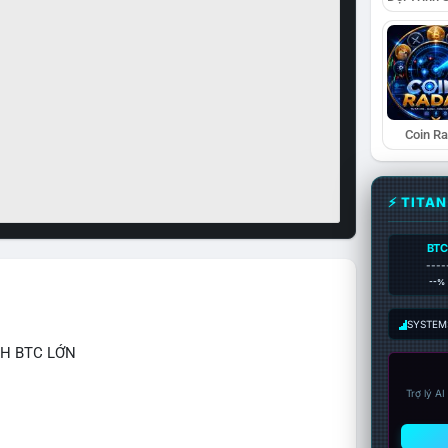
Coin R
⚡ TITA
BTC
----
--%
SYSTEM:
CH BTC LỚN
Trợ lý A