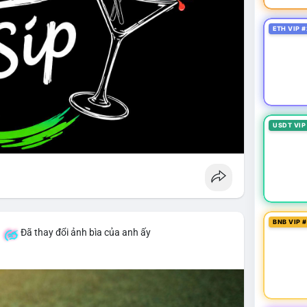
ETH VIP #
USDT VIP
BNB VIP 
á
Đã thay đổi ảnh bìa của anh ấy