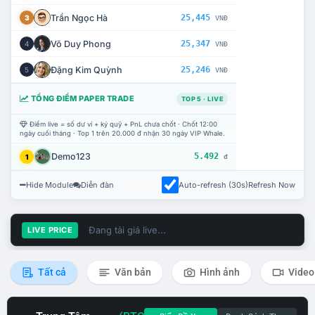
Trần Ngọc Hà
25,445
3
VNĐ
Võ Duy Phong
25,347
4
VNĐ
Đặng Kim Quỳnh
25,246
5
VNĐ
TỔNG ĐIỂM PAPER TRADE
TOP 5 · LIVE
Điểm live = số dư ví + ký quỹ + PnL chưa chốt · Chốt 12:00
ngày cuối tháng · Top 1 trên 20.000 đ nhận 30 ngày VIP Whale.
Demo123
5.492
1
đ
Hide Module
Diễn đàn
Auto-refresh (30s)
Refresh Now
Đang tải giá live...
LIVE PRICE
Tất cả
Văn bản
Hình ảnh
Video