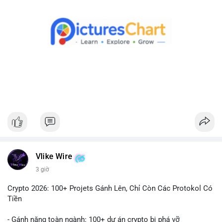
Theo dõi xác nhận giao dịch và dòng tiền tiếp theo. Nếu BTC
được chuyển đến ví sàn, hãy cân nhắc quản trị rủi ro, tránh
hành động theo cảm xúc. Nếu chuyển sang ví lạnh, đây là tín
hiệu tích cực cho xu hướng dài hạn.
#1756513btc
#vilanh
#tichluydaihan
#giaodichlon
#mempoolbtc
Vlike Wire
3 giờ
Crypto 2026: 100+ Projets Gánh Lên, Chỉ Còn Các Protokol Có
Tiền
- Gánh nặng toàn ngành: 100+ dự án crypto bị phá vỡ