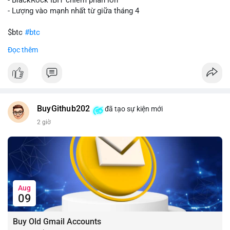
- Lượng vào mạnh nhất từ giữa tháng 4
$btc
#btc
Đọc thêm
#vlikevn
#titanbot
📰 Nguồn: CoinDesk
BuyGithub202
đã tạo sự kiện mới
2 giờ
Aug
09
Buy Old Gmail Accounts