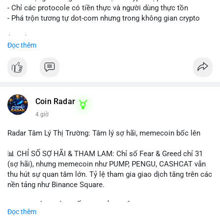
- Chỉ các protocole có tiền thực và người dùng thực tồn
- Phá trộn tương tự dot-com nhưng trong không gian crypto
$btc $eth
Đọc thêm
#vlikevn
#titanbot
📰 Nguồn: CoinDesk
Coin Radar
4 giờ
Radar Tâm Lý Thị Trường: Tâm lý sợ hãi, memecoin bốc lên
📊 CHỈ SỐ SỢ HÃI & THAM LAM: Chỉ số Fear & Greed chỉ 31
(sợ hãi), nhưng memecoin như PUMP, PENGU, CASHCAT vẫn
thu hút sự quan tâm lớn. Tỷ lệ tham gia giao dịch tăng trên các
nền tảng như Binance Square.
📈 XU HƯỚNG TÌM KIẾM & THẢO LUẬN: TUT, PUMP, PENGU,
Đọc thêm
CASHCAT, SUI, TAO xuất hiện nhiều trong tìm kiếm Việt Nam