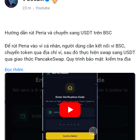
23 m
·
Youtube
Hướng dẫn rút Peria và chuyển sang USDT trên BSC
Để rút Peria vào ví cá nhân, người dùng cần kết nối ví BSC,
chuyển token qua địa chỉ ví, sau đó thực hiện swap sang USDT
qua giao thức PancakeSwap. Quy trình bảo mật: kiểm tra địa
chỉ, xác nhận giao dịch, tránh phí gas cao bằng cách chọn thời
Đọc thêm
điểm phù hợp. Khi hoàn thành, USDT lưu trữ an toàn trong ví
BSC, có thể chuyển sang các nền tảng khác hoặc bán. Hướng
dẫn chi tiết giúp người mới tránh sai lầm và tối ưu chi phí.
🎥 Xem video trực tiếp tại:
Nguồn: Đồng Tâm
#peria
#usdt