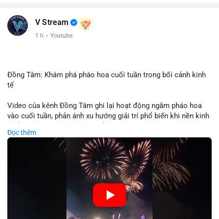
V Stream
1 h
·
Youtube
Đồng Tâm: Khám phá pháo hoa cuối tuần trong bối cảnh kinh
tế
Video của kênh Đồng Tâm ghi lại hoạt động ngắm pháo hoa
vào cuối tuần, phản ánh xu hướng giải trí phổ biến khi nền kinh
tế ổn định. Sự kiện này có thể cho thấy người tiêu dùng ưu tiên
Đọc thêm
trải nghiệm hơn là đầu tư vào tài sản vật chất. Trong bối cảnh
lãi suất ổn định và thị trường crypto ổn định, hoạt động giải trí
như vậy thường tăng trưởng khi người dân có khả năng chi
tiêu. Tuy nhiên, sự ưu tiên giải trí có thể ảnh hưởng đến tỷ lệ
tiết kiệm hoặc đầu tư vào crypto nếu người tiêu dùng chuyển
hướng ngân sách.
🎥 Xem video trực tiếp tại: