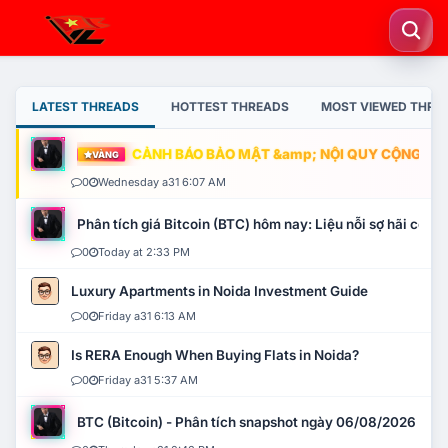
LATEST THREADS
HOTTEST THREADS
MOST VIEWED THRE
CẢNH BÁO BẢO MẬT &amp; NỘI QUY CỘNG ĐỒNG
VÀNG
0
Wednesday a31 6:07 AM
Phân tích giá Bitcoin (BTC) hôm nay: Liệu nỗi sợ hãi có mở 
0
Today at 2:33 PM
Luxury Apartments in Noida Investment Guide
0
Friday a31 6:13 AM
Is RERA Enough When Buying Flats in Noida?
0
Friday a31 5:37 AM
BTC (Bitcoin) - Phân tích snapshot ngày 06/08/2026