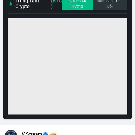
Trung Tâm
(BTC
Biểu Đồ Xu
Danh Sách Theo
Crypto
)
Hướng
Dõi
V Stream