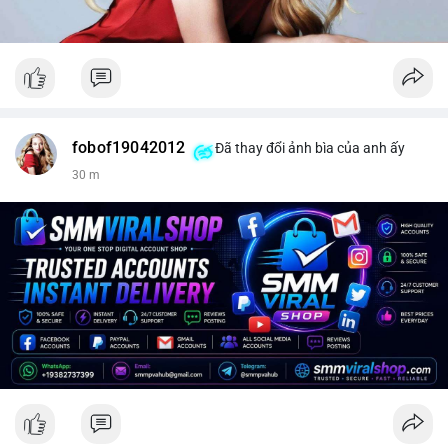
fobof19042012
Đã thay đổi ảnh bìa của anh ấy
30 m