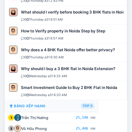
0
Thursday a31 2:43 PM
What should I verify before booking 3 BHK flats in Noida?
0
Thursday a31 8:01 AM
How to Verify property in Noida Step by Step
0
Thursday a31 6:57 AM
Why does a 4 BHK flat Noida offer better privacy?
0
Thursday a31 6:30 AM
Why should I buy a 3 BHK flat in Noida Extension?
0
Wednesday a31 6:25 AM
Smart Investment Guide to Buy 2 BHK Flat in Noida
0
Wednesday a31 6:20 AM
BẢNG XẾP HẠNG
TOP 5
Trần Thị Hương
25,548
1
VNĐ
Võ Hữu Phong
25,446
2
VNĐ