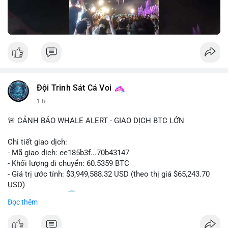
Nguồn: Đồng Tâm
Đội Trinh Sát Cá Voi
1 h
🚨 CẢNH BÁO WHALE ALERT - GIAO DỊCH BTC LỚN
Chi tiết giao dịch:
- Mã giao dịch: ee185b3f...70b43147
- Khối lượng di chuyển: 60.5359 BTC
- Giá trị ước tính: $3,949,588.32 USD (theo thị giá $65,243.70
USD)
- Thời gian: 15:20
1 2026-08-09 UTC
Đọc thêm
Nhận định phân tích: