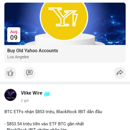
Aug
09
Buy Old Yahoo Accounts
Los Angeles
Vlike Wire
2 giờ
BTC ETFs nhận $853 triệu, BlackRock IBIT dẫn đầu
- $853.54 triệu tiền vào ETF BTC gần nhất
- BlackRock IBIT chiếm phần lớn