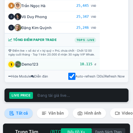
Trần Ngọc Hà
25,445
3
VNĐ
Võ Duy Phong
25,347
4
VNĐ
Đặng Kim Quỳnh
25,246
5
VNĐ
TỔNG ĐIỂM PAPER TRADE
TOP 5 · LIVE
Điểm live = số dư ví + ký quỹ + PnL chưa chốt · Chốt 12:00
ngày cuối tháng · Top 1 trên 20.000 đ nhận 30 ngày VIP Whale.
Demo123
10.115
1
đ
Hide Module
Diễn đàn
Auto-refresh (30s)
Refresh Now
Đang tải giá live...
LIVE PRICE
Tất cả
Văn bản
Hình ảnh
Video
Trung Tâm
(BTC
Biểu Đồ Xu
Danh Sách Theo