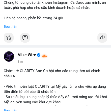
Chúng tôi cung cấp tài khoản Instagram đã được xác minh, an
toàn, phù hợp cho nhu cầu kinh doanh hoặc cá nhân.
Liên hệ nhanh, phản hồi trong 24 giờ.
Đọc thêm
📞 WhatsApp: +1 660 215-8938
✈️ Telegram: @localpvashop
Vlike Wire
8 m
Chậm trễ CLARITY Act: Cơ hội cho các trung tâm tài chính
châu Á
- Việc trì hoãn luật CLARITY tại Mỹ gây rủi ro cho việc áp dụng
tiền điện tử bởi các tổ chức lớn.
- Sự thiếu hụt khung pháp lý thúc đẩy đổi mới sáng tạo rời khỏi
Mỹ, chuyển sang các khu vực khác.
- Các trung tâm tài chính châu Á có cơ hội chiếm lĩnh thị
Đọc thêm