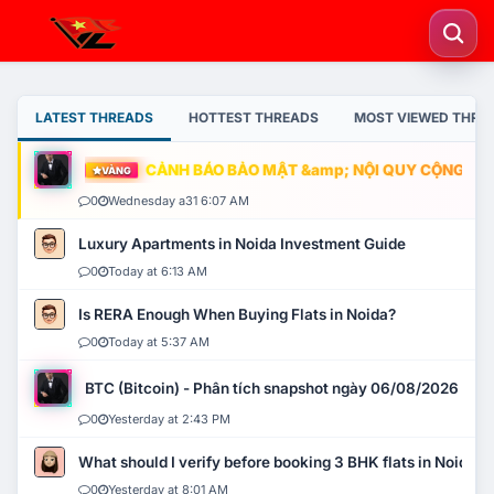
LATEST THREADS
HOTTEST THREADS
MOST VIEWED THRE
CẢNH BÁO BẢO MẬT &amp; NỘI QUY CỘNG ĐỒNG
VÀNG
0
Wednesday a31 6:07 AM
Luxury Apartments in Noida Investment Guide
0
Today at 6:13 AM
Is RERA Enough When Buying Flats in Noida?
0
Today at 5:37 AM
BTC (Bitcoin) - Phân tích snapshot ngày 06/08/2026
0
Yesterday at 2:43 PM
What should I verify before booking 3 BHK flats in Noida?
0
Yesterday at 8:01 AM