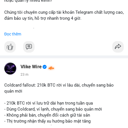
hoặc quản lý nhiều kênh?
Chúng tôi chuyên cung cấp tài khoản Telegram chất lượng cao,
đảm bảo uy tín, hỗ trợ nhanh trong 4 giờ.
Liên hệ ngay để được tư vấn và nhận ưu đãi:
Đọc thêm
📞 WhatsApp: +1 660 215-8938
✈️ Telegram: @localpvashop
📧 Email: localpvashop@gmail.com
Đặt mua ngay hôm nay để sở hữu tài khoản Telegram
premium, PVA, aged với giá tốt nhất!
Vlike Wire
23 m
Coldcard fallout: 210k BTC rời ví lâu dài, chuyển sang bảo
quản mới
- 210k BTC rời ví lưu trữ dài hạn trong tuần qua
- Dùng Coldcard, ví lạnh, chuyển sang bảo quản mới
- Không phải bán, chuyển đổi cách giữ tài sản
- Thị trường nhận thấy xu hướng bảo mật tăng
- BTC tiếp tục giữ vị trí dẫn đầu