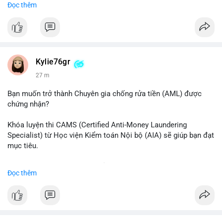
Đọc thêm
#binancesquare
#cryptonews
#btc
$btc
#vlikevn
#titanbot
Kylie76gr
27 m
📰 Nguồn: CoinDesk
Bạn muốn trở thành Chuyên gia chống rửa tiền (AML) được
chứng nhận?
Khóa luyện thi CAMS (Certified Anti-Money Laundering
Specialist) từ Học viện Kiểm toán Nội bộ (AIA) sẽ giúp bạn đạt
mục tiêu.
Chương trình được thiết kế bởi các chuyên gia hàng đầu, bao
Đọc thêm
gồm tài liệu toàn diện, câu hỏi thực hành, bài thi thử sát thực
tế và lớp học trực tuyến linh hoạt.
Xây dựng nền tảng kiến thức AML vững chắc và tự tin bước
vào kỳ thi CAMS với sự chuẩn bị tốt nhất.