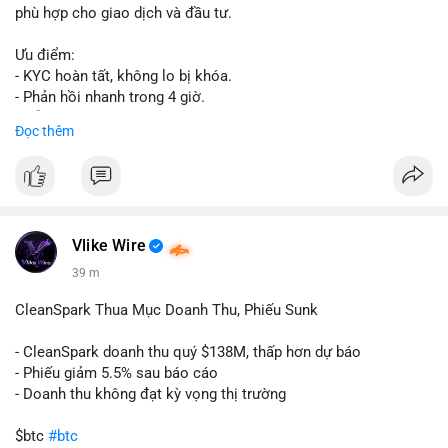
phù hợp cho giao dịch và đầu tư.
Ưu điểm:
- KYC hoàn tất, không lo bị khóa.
- Phản hồi nhanh trong 4 giờ.
- Hỗ trợ tận tình 24/7.
Đọc thêm
Liên hệ ngay để được tư vấn:
📞 WhatsApp: +1 660 215-8938
✈️ Telegram: @localpvashop
Vlike Wire
39 m
CleanSpark Thua Mục Doanh Thu, Phiếu Sunk
- CleanSpark doanh thu quý $138M, thấp hơn dự báo
- Phiếu giảm 5.5% sau báo cáo
- Doanh thu không đạt kỳ vọng thị trường
$btc
#btc