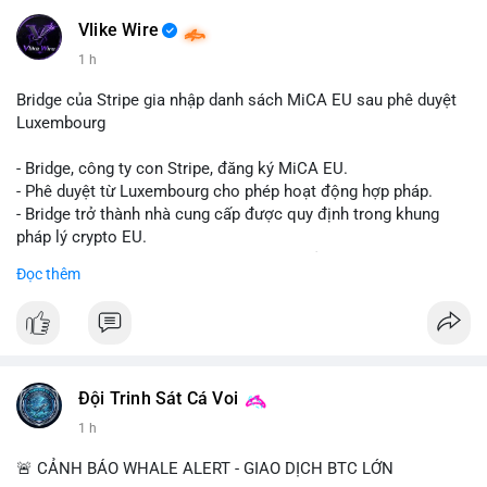
✈️ Telegram: @localpvashop
📧 Email: localpvashop@gmail.com
Vlike Wire
1 h
Bridge của Stripe gia nhập danh sách MiCA EU sau phê duyệt
Luxembourg
- Bridge, công ty con Stripe, đăng ký MiCA EU.
- Phê duyệt từ Luxembourg cho phép hoạt động hợp pháp.
- Bridge trở thành nhà cung cấp được quy định trong khung
pháp lý crypto EU.
- Tác động: tăng tính minh bạch, uy tín, mở rộng dịch vụ crypto.
Đọc thêm
#binancesquare
#cryptonews
#mica
#stripe
#bridge
#eu
#luxembourg
$btc $eth
Đội Trinh Sát Cá Voi
#vlikevn
#titanbot
1 h
📰 Nguồn: Cointelegraph
🚨 CẢNH BÁO WHALE ALERT - GIAO DỊCH BTC LỚN