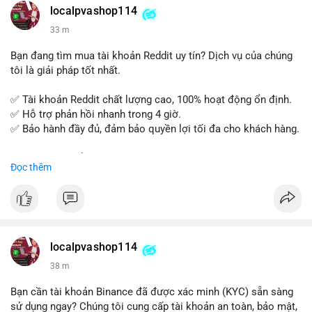
localpvashop114
Đăng ký ngay hôm nay để nâng cao năng lực và mở rộng cơ
33 m
hội nghề nghiệp trong lĩnh vực tài chính!
Bạn đang tìm mua tài khoản Reddit uy tín? Dịch vụ của chúng
tôi là giải pháp tốt nhất.
✅ Tài khoản Reddit chất lượng cao, 100% hoạt động ổn định.
✅ Hỗ trợ phản hồi nhanh trong 4 giờ.
✅ Bảo hành đầy đủ, đảm bảo quyền lợi tối đa cho khách hàng.
Liên hệ ngay để được tư vấn và đặt mua:
Đọc thêm
📞 WhatsApp: +1 660 215-8938
✈️ Telegram: @localpvashop
📧 Email: localpvashop@gmail.com
Mua tài khoản Reddit ngay hôm nay để phát triển chiến dịch
của bạn!
localpvashop114
38 m
Bạn cần tài khoản Binance đã được xác minh (KYC) sẵn sàng
sử dụng ngay? Chúng tôi cung cấp tài khoản an toàn, bảo mật,