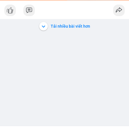
Nhà đầu tư nhỏ lẻ nên quan sát thêm các giao dịch tiếp theo
trong 24 giờ tới. Khối lượng 210 nghìn USD chưa đủ để xác
định xu hướng chính, nhưng phản ánh sự thận trọng của dòng
tiền lớn ở vùng giá hiện tại. Tránh hành động theo cảm tính,
Tải nhiều bài viết hơn
hãy chờ xác nhận rõ ràng hơn từ các khối lượng chuyển động
kế tiếp.
#3_2439btc
#210kusd
#mempoolbtc
#dichuyenvi
#phantichonchain