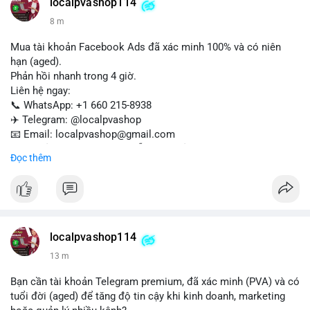
✈️ Telegram: @localpvashop
localpvashop114
📧 Email: localpvashop@gmail.com
8 m
Mua tài khoản Facebook Ads đã xác minh 100% và có niên
hạn (aged).
Phản hồi nhanh trong 4 giờ.
Liên hệ ngay:
📞 WhatsApp: +1 660 215-8938
✈️ Telegram: @localpvashop
📧 Email: localpvashop@gmail.com
Tài khoản chất lượng cao, sẵn sàng sử dụng cho chiến dịch
Đọc thêm
quảng cáo của bạn. Đặt mua hôm nay!
localpvashop114
13 m
Bạn cần tài khoản Telegram premium, đã xác minh (PVA) và có
tuổi đời (aged) để tăng độ tin cậy khi kinh doanh, marketing