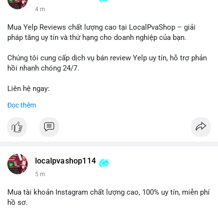
4 m
Mua Yelp Reviews chất lượng cao tại LocalPvaShop – giải
pháp tăng uy tín và thứ hạng cho doanh nghiệp của bạn.
Chúng tôi cung cấp dịch vụ bán review Yelp uy tín, hỗ trợ phản
hồi nhanh chóng 24/7.
Liên hệ ngay:
📞 WhatsApp: +1 660 215-8938
Đọc thêm
✈️ Telegram: @localpvashop
LocalPvaShop – Đối tác đáng tin cậy giúp thương hiệu của bạn
nổi bật trên nền tảng Yelp.
localpvashop114
5 m
Mua tài khoản Instagram chất lượng cao, 100% uy tín, miễn phí
hồ sơ.