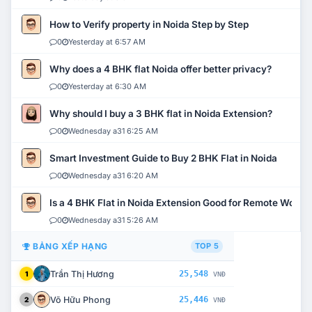
How to Verify property in Noida Step by Step
0
Yesterday at 6:57 AM
Why does a 4 BHK flat Noida offer better privacy?
0
Yesterday at 6:30 AM
Why should I buy a 3 BHK flat in Noida Extension?
0
Wednesday a31 6:25 AM
Smart Investment Guide to Buy 2 BHK Flat in Noida
0
Wednesday a31 6:20 AM
Is a 4 BHK Flat in Noida Extension Good for Remote Work?
0
Wednesday a31 5:26 AM
BẢNG XẾP HẠNG
TOP 5
Trần Thị Hương
25,548
1
VNĐ
Võ Hữu Phong
25,446
2
VNĐ