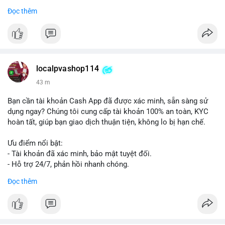
Đọc thêm
#vlikevn
#titanbot
📰 Nguồn: Cointelegraph
localpvashop114
43 m
Bạn cần tài khoản Cash App đã được xác minh, sẵn sàng sử
dụng ngay? Chúng tôi cung cấp tài khoản 100% an toàn, KYC
hoàn tất, giúp bạn giao dịch thuận tiện, không lo bị hạn chế.
Ưu điểm nổi bật:
- Tài khoản đã xác minh, bảo mật tuyệt đối.
- Hỗ trợ 24/7, phản hồi nhanh chóng.
- Giao dịch minh bạch, đáng tin cậy.
Đọc thêm
Liên hệ ngay để được tư vấn và sở hữu tài khoản ngay hôm
nay:
📞 WhatsApp: +1 660 215-8938