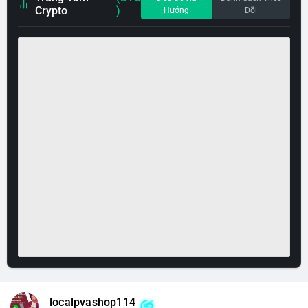
Crypto
)
Hướng
Dõi
localpvashop114