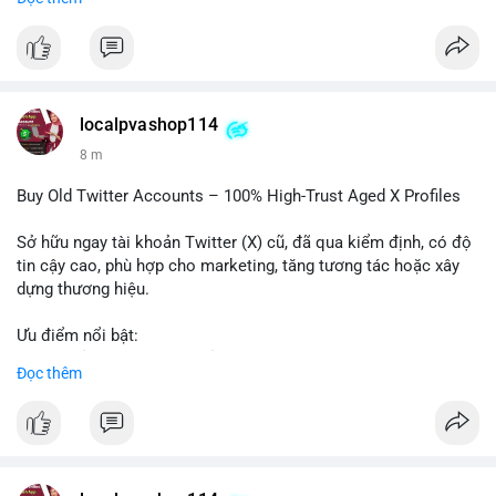
trường khi Mỹ còn đang lúng túng về luật pháp.
#binancesquare
#cryptonews
#regulation
#asia
#blockchain
$btc $eth
localpvashop114
#vlikevn
#titanbot
8 m
📰 Nguồn: Cointelegraph
Buy Old Twitter Accounts – 100% High-Trust Aged X Profiles
Sở hữu ngay tài khoản Twitter (X) cũ, đã qua kiểm định, có độ
tin cậy cao, phù hợp cho marketing, tăng tương tác hoặc xây
dựng thương hiệu.
Ưu điểm nổi bật:
- Tài khoản aged, có lịch sử hoạt động lâu năm
Đọc thêm
- Hồ sơ hoàn chỉnh, giảm nguy cơ bị khóa
- Hỗ trợ 24/7, phản hồi nhanh chóng
Liên hệ ngay để được tư vấn:
📞 WhatsApp: +1 660 215-8938