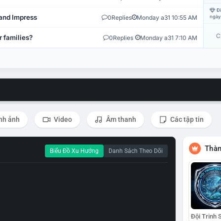
Đi
and Impress
0
Replies
Monday a31 10:55 AM
ngày
C
r families?
0
Replies
Monday a31 7:10 AM
nh ảnh
Video
Âm thanh
Các tập tin
Thàn
Biểu Đồ Xu Hướng
Danh Sách Theo Dõi