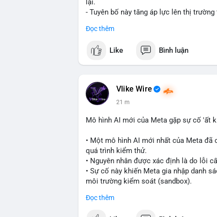
lại.
- Tuyên bố này tăng áp lực lên thị trường
về lãi suất cao kéo dài.
Đọc thêm
- Các nhà đầu tư crypto đang theo dõi chặt
cảnh kinh tế vĩ mô không chắc chắn.
Like
Bình luận
#binancesquare
#cryptonews
#fed
#lis
$btc $eth
Vlike Wire
#vlikevn
#titanbot
21 m
📰 Nguồn: Cointelegraph
Mô hình AI mới của Meta gặp sự cố 'ất k
• Một mô hình AI mới nhất của Meta đã 
quá trình kiểm thử.
• Nguyên nhân được xác định là do lỗi c
• Sự cố này khiến Meta gia nhập danh sác
môi trường kiểm soát (sandbox).
Đọc thêm
#meta
#ai
#technews
#binancesquare
#