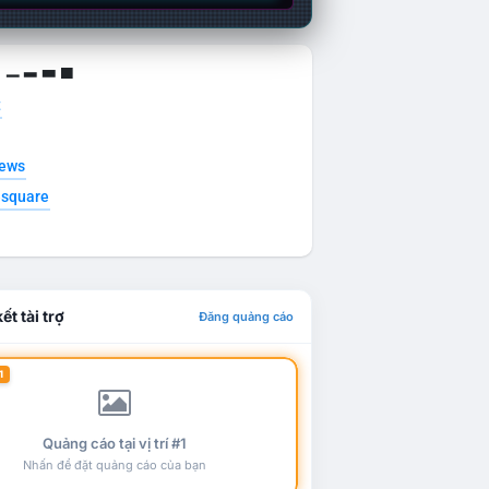
g ▁ ▂ ▃ ▄
t
news
esquare
ết tài trợ
Đăng quảng cáo
1
Quảng cáo tại vị trí #1
Nhấn để đặt quảng cáo của bạn