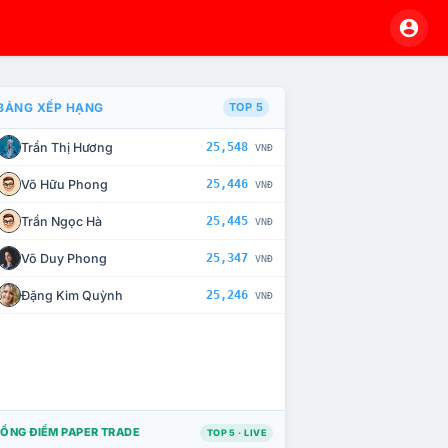
BẢNG XẾP HẠNG
TOP 5
Trần Thị Hương
25,548
VNĐ
À CHẾ TÀI XỬ LÝ VI PHẠM
Võ Hữu Phong
25,446
VNĐ
Trần Ngọc Hà
25,445
VNĐ
Võ Duy Phong
25,347
VNĐ
Đặng Kim Quỳnh
25,246
VNĐ
ỔNG ĐIỂM PAPER TRADE
TOP 5 · LIVE