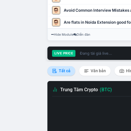
Avoid Common Interview Mistakes 
Are flats in Noida Extension good fo
Hide Module
Diễn đàn
Đang tải giá live...
LIVE PRICE
Tất cả
Văn bản
Hì
Trung Tâm Crypto
(BTC)