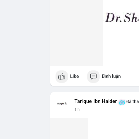
Like
Bình luận
Tarique Ibn Haider
Đã tha
1 h