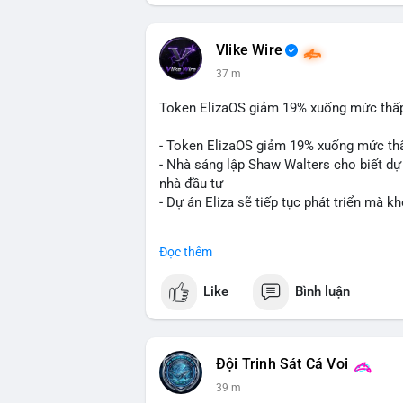
Vlike Wire
37 m
Token ElizaOS giảm 19% xuống mức thấp n
- Token ElizaOS giảm 19% xuống mức th
- Nhà sáng lập Shaw Walters cho biết dự 
nhà đầu tư
- Dự án Eliza sẽ tiếp tục phát triển mà 
#binancesquare
#cryptonews
#elizaos
#
Đọc thêm
$elizaos
Like
Bình luận
#vlikevn
#titanbot
📰 Nguồn: Cointelegraph
Đội Trinh Sát Cá Voi
39 m