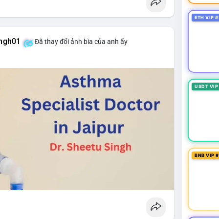
ETH VIP #
ingh01
Đã thay đổi ảnh bìa của anh ấy
USDT VIP
BNB VIP 