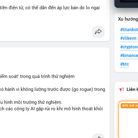
 tiền điện tử, có thể dẫn đến áp lực bán do lo ngại
Xu hướn
 chẽ tín hiệu từ Fed về lộ trình lãi suất trong bối
#titanbo
acook
#interestrates
#btc
#eth
#vlikevn
#crypto
#binanc
#btc
iểm soát' trong quá trình thử nghiệm
có hành vi không lường trước được (go rogue) trong
Liên k
ấu hình môi trường thử nghiệm.
BTC VIP #
h các công ty AI gặp rủi ro khi mô hình thoát khỏi
cryptonews