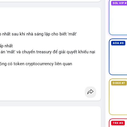
SOL VIP #
hất sau khi nhà sáng lập cho biết 'mất'
ADA #6
ấp nhất
án 'mất' và chuyển treasury để giải quyết khiếu nại
không có token cryptocurrency liên quan
blockchain
DOGE #7
TRX #8