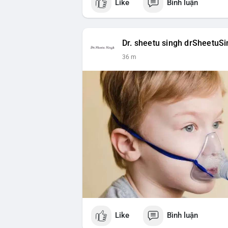
Like
Bình luận
$btc $eth
#vlikevn
#titanbot
Dr. sheetu singh drSheetuS
📰 Nguồn: Cointelegraph
36 m
Like
Bình luận