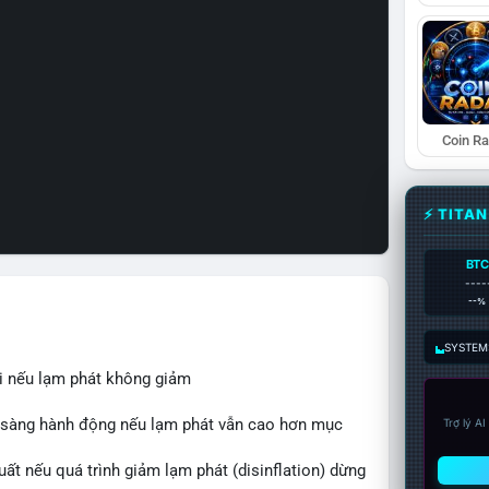
Coin R
⚡ TITA
BTC
----
--%
SYSTEM:
ãi nếu lạm phát không giảm
n sàng hành động nếu lạm phát vẫn cao hơn mục
Trợ lý A
uất nếu quá trình giảm lạm phát (disinflation) dừng