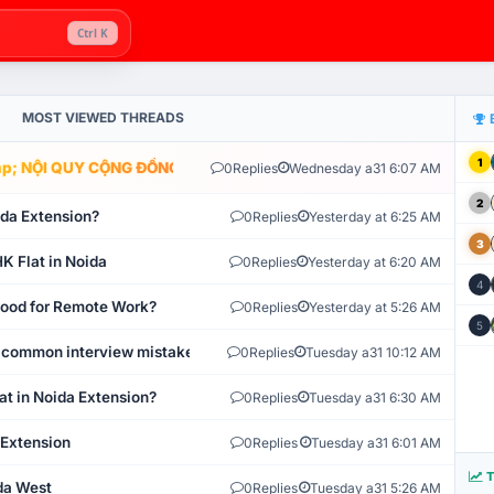
Ctrl K
MOST VIEWED THREADS
1
; NỘI QUY CỘNG ĐỒNG VLIKE.VN: HỆ THỐNG GIÁM SÁT TỰ ĐỘNG V
0
Replies
Wednesday a31 6:07 AM
2
ida Extension?
0
Replies
Yesterday at 6:25 AM
3
K Flat in Noida
0
Replies
Yesterday at 6:20 AM
4
 Good for Remote Work?
0
Replies
Yesterday at 5:26 AM
5
 common interview mistakes?
0
Replies
Tuesday a31 10:12 AM
at in Noida Extension?
0
Replies
Tuesday a31 6:30 AM
 Extension
0
Replies
Tuesday a31 6:01 AM
T
ida West
0
Replies
Tuesday a31 5:26 AM