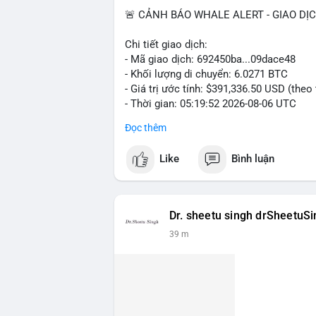
🚨 CẢNH BÁO WHALE ALERT - GIAO DỊ
Chi tiết giao dịch:
- Mã giao dịch: 692450ba...09dace48
- Khối lượng di chuyển: 6.0271 BTC
- Giá trị ước tính: $391,336.50 USD (theo
- Thời gian: 05:19:52 2026-08-06 UTC
Đọc thêm
Nhận định phân tích hành vi của Cá voi 
đương gần 400 nghìn USD, mức trung bìn
Like
Bình luận
chuyển một cụm BTC lớn trong thời điểm 
đang tái phân bổ tài sản, có thể là bước
khoản hóa, hoặc gom vào ví lạnh phục vụ 
cho nhà đầu tư nhỏ lẻ, khi dòng tiền lớn
Dr. sheetu singh drSheetuS
hạn.
39 m
Lời khuyên ngắn gọn cho nhà đầu tư nhỏ 
giờ tới, tránh vào lệnh đòn bẩy khi chưa
$64,500, khả năng tích lũy vẫn an toàn.
#6dot0271btc
#chuyenvilanh
#tichluyda