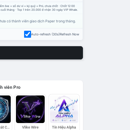
ểm live = số dư ví + ký quỹ + PnL chưa chốt · Chốt 12:00
 cuối tháng · Top 1 trên 20.000 đ nhận 30 ngày VIP Whale.
hưa có thành viên giao dịch Paper trong tháng.
Auto-refresh (30s)
Refresh Now
h viên Pro
Đội Trinh Sát Cá Voi
Vlike Wire
Tín Hiệu Alpha