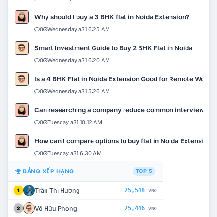
Why should I buy a 3 BHK flat in Noida Extension?
0
Wednesday a31 6:25 AM
Smart Investment Guide to Buy 2 BHK Flat in Noida
0
Wednesday a31 6:20 AM
Is a 4 BHK Flat in Noida Extension Good for Remote Work?
0
Wednesday a31 5:26 AM
Can researching a company reduce common interview mi
0
Tuesday a31 10:12 AM
How can I compare options to buy flat in Noida Extension?
0
Tuesday a31 6:30 AM
BẢNG XẾP HẠNG
TOP 5
Trần Thị Hương
25,548
1
VNĐ
Võ Hữu Phong
25,446
2
VNĐ