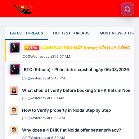
LATEST THREADS
HOTTEST THREADS
MOST VIEWED THRE
CẢNH BÁO BẢO MẬT &amp; NỘI QUY CỘNG ĐỒN
VÀNG
0
Wednesday a31 6:07 AM
BTC (Bitcoin) - Phân tích snapshot ngày 06/08/2026
0
Yesterday at 2:43 PM
What should I verify before booking 3 BHK flats in Noida?
0
Yesterday at 8:01 AM
How to Verify property in Noida Step by Step
0
Yesterday at 6:57 AM
Why does a 4 BHK flat Noida offer better privacy?
0
Yesterday at 6:30 AM