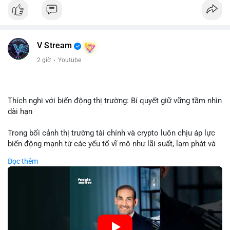
Nhận định phân tích: Giao dịch 8.3271 BTC trị giá hơn nửa triệu
USD được thực hiện trong khung giờ sáng sớm, cho thấy dấu
hiệu của một tổ chức hoặc cá nhân sở hữu lượng tài sản lớn.
Quy mô chuyển động này nằm ở mức trung bình - lớn, không
V Stream
đủ tạo áp lực bán trực tiếp lên thị trường nhưng phản ánh tâm
lý thận trọng của cá voi. Nếu dòng tiền này hướng về ví sàn
2 giờ
·
Youtube
giao dịch, khả năng cao là động thái chuẩn bị thanh khoản
hoặc chốt lời một phần; ngược lại, nếu chuyển sang ví lạnh, đó
là tín hiệu tích lũy dài hạn, củng cố niềm tin vào xu hướng tăng
của BTC.
Thích nghi với biến động thị trường: Bí quyết giữ vững tầm nhìn
dài hạn
Lời khuyên: Nhà đầu tư nhỏ lẻ nên theo dõi thêm 2-3 giao dịch
tương tự trong 24 giờ tới để xác nhận xu hướng. Không nên
Trong bối cảnh thị trường tài chính và crypto luôn chịu áp lực
hành động vội vàng dựa trên một giao dịch đơn lẻ, hãy ưu tiên
biến động mạnh từ các yếu tố vĩ mô như lãi suất, lạm phát và
quản trị rủi ro và giữ kỷ luật với kế hoạch đầu tư đã đề ra.
chính sách tiền tệ, việc duy trì tầm nhìn chiến lược trở thành
Đọc thêm
chìa khóa để đầu tư viên vượt qua giai đoạn không chắc chắn.
#8dot3271btc
#giaodichlon
#vilanh
#tamlycavoi
Thay vì phản ứng cảm xúc với những dao động ngắn hạn, các
#mempoolbtc
nhà đầu tư thành công thường tập trung vào nguyên tắc cơ
bản, phân배 tài sản hợp lý và kiên持 theo kế hoạch đã định.
Điều này không chỉ giúp giảm rủi ro mà còn tạo điều kiện để
tận dụng cơ hội khi thị trường phục hồi.