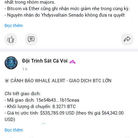
nhất trong nhóm majors.
- Bitcoin và Ether cũng ghi nhận mức giảm nhẹ trong cùng kỳ.
- Nguyên nhân do Yhdysvaltain Senado không đưa ra quyết
định về luật Clarity Act (luật cấu trúc thị trường) trước khi nghỉ
Đọc thêm
hè, đẩy việc thảo luận sang tháng 9.
- Việc trì hoãn pháp lý làm tăng sự không chắc chắn quanh
XRP và Ripple, ảnh hưởng đến tâm lý nhà đầu tư.
#binancesquare
#cryptonews
#xrp
#btc
#eth
#clarityact
#ripple
Đội Trinh Sát Cá Voi
1 h
$xrp $btc $eth
🚨 CẢNH BÁO WHALE ALERT - GIAO DỊCH BTC LỚN
#vlikevn
#titanbot
Chi tiết giao dịch:
📰 Nguồn: CoinDesk
- Mã giao dịch: 15e54b43...1b15ceaa
- Khối lượng di chuyển: 8.3271 BTC
- Giá trị ước tính: $535,785.09 USD (theo thị giá $64,342.00
USD)
- Thời gian: 04:20
0 2026-08-07 UTC
Đọc thêm