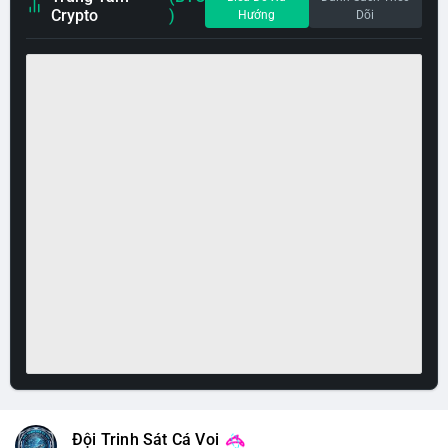
Crypto
)
Hướng
Dõi
Đội Trinh Sát Cá Voi