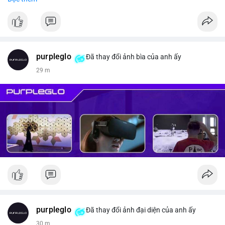
#vlikevn
#titanbot
📰 Nguồn: CoinDesk
purpleglo
Đã thay đổi ảnh bìa của anh ấy
29 m
purpleglo
Đã thay đổi ảnh đại diện của anh ấy
30 m