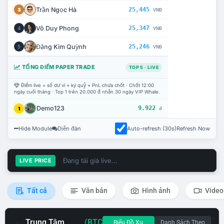
Trần Ngọc Hà
25,445
3
VNĐ
Võ Duy Phong
25,347
4
VNĐ
Đặng Kim Quỳnh
25,246
5
VNĐ
TỔNG ĐIỂM PAPER TRADE
TOP 5 · LIVE
Điểm live = số dư ví + ký quỹ + PnL chưa chốt · Chốt 12:00
ngày cuối tháng · Top 1 trên 20.000 đ nhận 30 ngày VIP Whale.
Demo123
9.922
1
đ
Hide Module
Diễn đàn
Auto-refresh (30s)
Refresh Now
Đang tải giá live...
LIVE PRICE
Tất cả
Văn bản
Hình ảnh
Video
Trung Tâm
(BTC
Biểu Đồ Xu
Danh Sách Theo