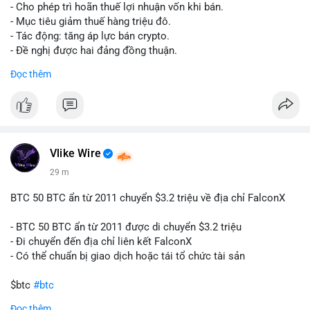
tái cơ cấu danh mục trước phiên giao dịch Âu-Mỹ. Tâm lý thị
- Cho phép trì hoãn thuế lợi nhuận vốn khi bán.
trường có thể dao động nhẹ khi nhà đầu tư nhỏ lẻ theo dõi
- Mục tiêu giảm thuế hàng triệu đô.
động thái này.
- Tác động: tăng áp lực bán crypto.
- Đề nghị được hai đảng đồng thuận.
Lời khuyên cho nhà đầu tư nhỏ lẻ: Theo dõi xác nhận giao dịch
#clarity
#trump
#crypto
#tax
#bloomberg
Đọc thêm
và điểm đến của số BTC này trong 2-4 giờ tới. Nếu dòng tiền
vào sàn, cân nhắc giảm đòn bẩy hoặc chốt lời một phần để
$btc $eth
phòng thủ. Nếu vào ví lạnh, có thể duy trì chiến lược nắm giữ
hiện tại mà không cần hoảng loạn.
#vlikevn
#titanbot
#160btc
#vilanh
#thanhkhoansan
#aplucban
#btcmempool
📰 Nguồn: Cointelegraph
Vlike Wire
29 m
BTC 50 BTC ẩn từ 2011 chuyển $3.2 triệu về địa chỉ FalconX
- BTC 50 BTC ẩn từ 2011 được di chuyển $3.2 triệu
- Đi chuyển đến địa chỉ liên kết FalconX
- Có thể chuẩn bị giao dịch hoặc tái tổ chức tài sản
$btc
#btc
Đọc thêm