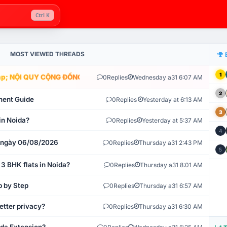
Ctrl K
MOST VIEWED THREADS
1
; NỘI QUY CỘNG ĐỒNG VLIKE.VN: HỆ THỐNG GIÁM SÁT TỰ ĐỘNG V
0
Replies
Wednesday a31 6:07 AM
2
ment Guide
0
Replies
Yesterday at 6:13 AM
3
in Noida?
0
Replies
Yesterday at 5:37 AM
4
t ngày 06/08/2026
0
Replies
Thursday a31 2:43 PM
5
 3 BHK flats in Noida?
0
Replies
Thursday a31 8:01 AM
p by Step
0
Replies
Thursday a31 6:57 AM
etter privacy?
0
Replies
Thursday a31 6:30 AM