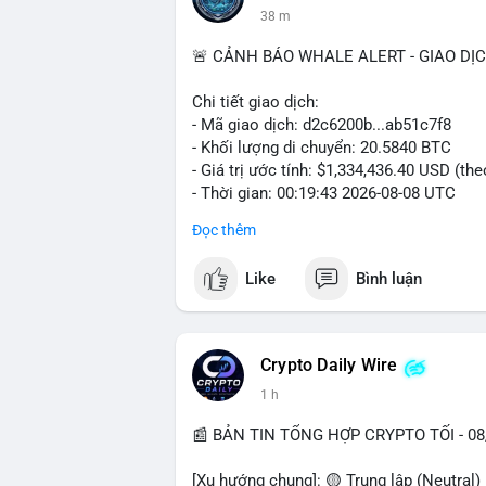
38 m
🚨 CẢNH BÁO WHALE ALERT - GIAO DỊ
Chi tiết giao dịch:
- Mã giao dịch: d2c6200b...ab51c7f8
- Khối lượng di chuyển: 20.5840 BTC
- Giá trị ước tính: $1,334,436.40 USD (th
- Thời gian: 00:19:43 2026-08-08 UTC
Đọc thêm
Nhận định phân tích: Giao dịch 20.58 BTC
phiên Á, thời điểm thanh khoản mỏng. Q
Like
Bình luận
đủ tạo áp lực bán trực tiếp lên sàn. Khả 
nóng, hoặc chuẩn bị thanh khoản cho cá
trung, nên rủi ro bán tháo ngắn hạn thấp
theo dõi sát biến động ví lớn.
Crypto Daily Wire
1 h
Lời khuyên: Nhà đầu tư nhỏ lẻ không nên
Quan sát thêm 2-3 khối chuyển tiếp theo 
📰 BẢN TIN TỔNG HỢP CRYPTO TỐI - 08
tiền mặt hợp lý, tránh đòn bẩy cao trong v
[Xu hướng chung]: 🟡 Trung lập (Neutral)