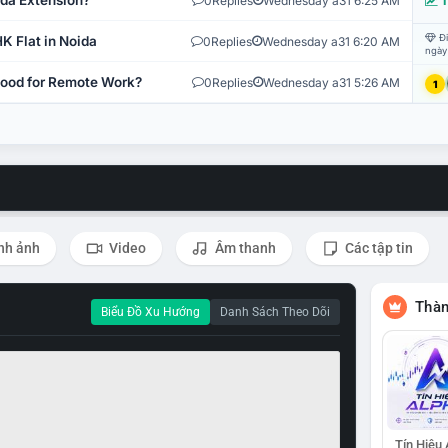
ida Extension?
0
Replies
Wednesday a31 6:25 AM
T
Đi
K Flat in Noida
0
Replies
Wednesday a31 6:20 AM
ngày
 Good for Remote Work?
0
Replies
Wednesday a31 5:26 AM
1
nh ảnh
Video
Âm thanh
Các tập tin
Thàn
Biểu Đồ Xu Hướng
Danh Sách Theo Dõi
Tín Hiệu