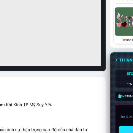
Demo1
⚡ TITA
BTC
----
--%
SYSTEM:
ùm Khi Kinh Tế Mỹ Suy Yếu
Trợ lý A
hản ánh sự thận trọng cao độ của nhà đầu tư.