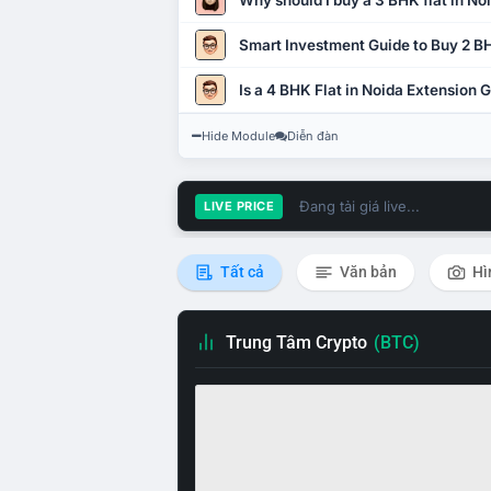
Why should I buy a 3 BHK flat in No
Smart Investment Guide to Buy 2 BH
Is a 4 BHK Flat in Noida Extension
Hide Module
Diễn đàn
Đang tải giá live...
LIVE PRICE
Tất cả
Văn bản
Hì
Trung Tâm Crypto
(BTC)