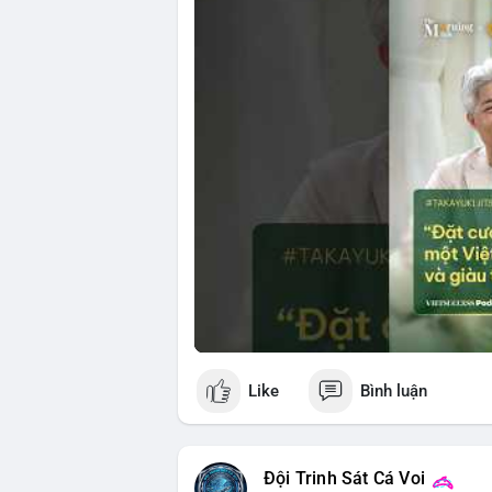
📊 Nguồn: Radar Tâm Lý Thị Trường
🎥 Xem video trực tiếp tại:
Nguồn: VIETSUCCESS
Like
Bình luận
Đội Trinh Sát Cá Voi