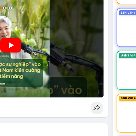
ETH VIP #
USDT VIP
BNB VIP 