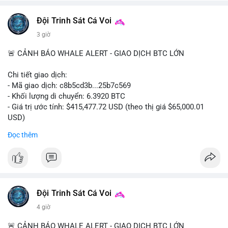
Đội Trinh Sát Cá Voi
3 giờ
🚨 CẢNH BÁO WHALE ALERT - GIAO DỊCH BTC LỚN
Chi tiết giao dịch:
- Mã giao dịch: c8b5cd3b...25b7c569
- Khối lượng di chuyển: 6.3920 BTC
- Giá trị ước tính: $415,477.72 USD (theo thị giá $65,000.01
USD)
- Thời gian: 11:19:49 2026-08-08 UTC
Đọc thêm
Nhận định phân tích: Giao dịch 6.3920 BTC trị giá hơn 415
nghìn USD được xác nhận trong mempool, mức chuyển động
trung bình lớn, chưa đủ tạo áp lực bán trực tiếp nhưng phản
ánh sự dịch chuyển dòng tiền có chủ đích. Hành vi này nhiều
khả năng là cá voi tái phân bổ tài sản giữa các ví nóng hoặc
Đội Trinh Sát Cá Voi
chuẩn bị thanh khoản cho chiến lược giao dịch ngắn hạn. Nếu
4 giờ
dòng tiền tiếp tục đổ về sàn tập trung trong 24 giờ tới, áp lực
bán có thể hình thành. Ngược lại, nếu BTC được chuyển sang
🚨 CẢNH BÁO WHALE ALERT - GIAO DỊCH BTC LỚN