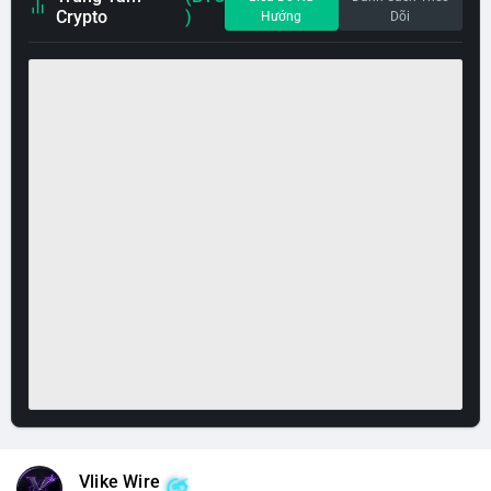
Crypto
)
Hướng
Dõi
Vlike Wire