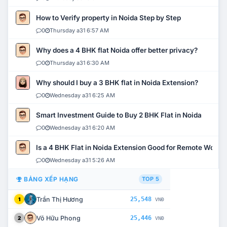
How to Verify property in Noida Step by Step
0
Thursday a31 6:57 AM
Why does a 4 BHK flat Noida offer better privacy?
0
Thursday a31 6:30 AM
Why should I buy a 3 BHK flat in Noida Extension?
0
Wednesday a31 6:25 AM
Smart Investment Guide to Buy 2 BHK Flat in Noida
0
Wednesday a31 6:20 AM
Is a 4 BHK Flat in Noida Extension Good for Remote Work?
0
Wednesday a31 5:26 AM
BẢNG XẾP HẠNG
TOP 5
Trần Thị Hương
25,548
1
VNĐ
Võ Hữu Phong
25,446
2
VNĐ