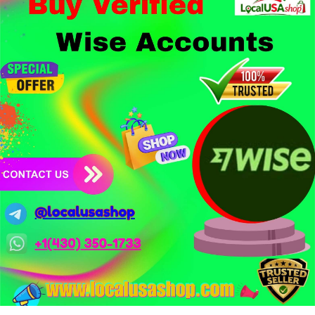
1,5 tỷ USD từ vụ hack Triều Tiên.
- Công nghệ & Bảo mật: BTCPay cảnh báo exploit mới trên
LND có thể đánh cắp thông tin đăng nhập Lightning Network,
người dùng cần cập nhật ngay. XRP Ledger đề xuất sửa đổi bảo
mật token hóa tài sản Wall Street trị giá 530 triệu USD.
Nhà đầu tư nên thận trọng với đòn bẩy cao khi Funding Rate
BTC chỉ ở mức 0.0035%. Vùng Fear hiện tại có thể là cơ hội
tích lũy dài hạn nhưng cần chờ xác nhận dòng tiền.
Xem chi tiết các bài viết đầy đủ tại dòng thời gian của Vlike.vn!
#whalealertbtc
#clarityact
#lightningexploit
#bybitlazarus
#xrpledger