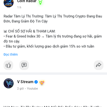
#153btc
#10triệuusd
#chuyểnvílớn
#btcmempool
Coin Radar
#áplựcbántiềmnăng
1 h
Radar Tâm Lý Thị Trường: Tâm Lý Thị Trường Crypto Đang Đau
Đớn, Đang Giảm Độ Tin Cậy
📊 CHỈ SỐ SỢ HÃI & THAM LAM:
• Fear & Greed Index 30 → Tâm lý thị trường đang sợ hãi, giảm
độ tin cậy.
• Đầu tư giảm, khối lượng giao dịch giảm 15% so với tuần
trước.
Đọc thêm
📈 XU HƯỚNG TÌM KIẾM & THẢO LUẬN:
• CoinGecko: Jimothy The Raccoon, Pudgy Penguins,
StonkBroker, Cysic, Cronos, Sui, Tutorial.
• Google Trends: chủ đề bóng đá, địa phương, không liên quan
crypto.
V Stream
• LunarCrush: Ethereum, Solana, Dogecoin, Chainlink, Litecoin,
2 giờ
·
Youtube
Tesla, UFC, Premier League, etc.
💬 DÒNG CHẢY TIN TỨC & TRUYỀN THÔNG:
• Telegram: US Senate tiến hành bỏ phiếu Clarity Act, IMF nói