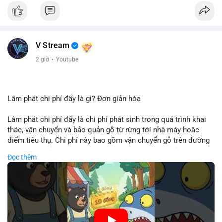
V Stream
2 giờ
·
Youtube
Lâm phát chi phí đẩy là gì? Đơn giản hóa
Lâm phát chi phí đẩy là chi phí phát sinh trong quá trình khai
thác, vận chuyển và bảo quản gỗ từ rừng tới nhà máy hoặc
điểm tiêu thụ. Chi phí này bao gồm vận chuyển gỗ trên đường
bộ, đường thủy hoặc đường ray, phụ thuộc vào khoảng cách và
Đọc thêm
điều kiện địa hình. Việc hiểu rõ chi phí đẩy giúp doanh nghiệp
lâm nghiệp tối ưu hoá chuỗi cung ứng và kiểm soát lợi nhuận.
🎥 Xem video trực tiếp tại:
Nguồn: Cú Thông Thái