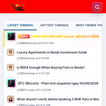
LATEST THREADS
HOTTEST THREADS
MOST VIEWED THRE
CẢNH BÁO BẢO MẬT &amp; NỘI QUY CỘNG ĐỒNG
VÀNG
0
Wednesday a31 6:07 AM
Luxury Apartments in Noida Investment Guide
0
Yesterday at 6:13 AM
Is RERA Enough When Buying Flats in Noida?
0
Yesterday at 5:37 AM
BTC (Bitcoin) - Phân tích snapshot ngày 06/08/2026
0
Thursday a31 2:43 PM
What should I verify before booking 3 BHK flats in Noida?
0
Thursday a31 8:01 AM