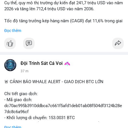
Cụ thể, quy mô thị trường dự kiến đạt 241,7 triệu USD vào năm
2026 và tăng lên 712,4 triệu USD vào năm 2036.
Tốc độ tăng trưởng kép hàng năm (CAGR) đạt 11,6% trong giai
đoạn dự báo.
Đọc thêm
Đây là cơ hội lớn cho các nhà sản xuất và nhà đầu tư trong lĩnh
vực công nghệ ô tô xanh.
#xehybrid
#côngnghệôtô
#thịtrườngtoàncầu
Đội Trinh Sát Cá Voi
37 m
🚨 CẢNH BÁO WHALE ALERT - GIAO DỊCH BTC LỚN
Chi tiết giao dịch:
- Mã giao dịch:
dc70ac995b3910ddbca7c661f5afd1deb01ab08f504df3124b28e
7dc8c6a96cf
- Khối lượng di chuyển: 153.0031 BTC
- Giá trị ước tính: $9,947,645.13 USD (theo thị giá $65,015.99
Đọc thêm