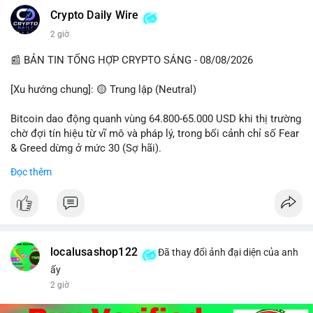
Crypto Daily Wire
2 giờ
📰 BẢN TIN TỔNG HỢP CRYPTO SÁNG - 08/08/2026
[Xu hướng chung]: 🟡 Trung lập (Neutral)
Bitcoin dao động quanh vùng 64.800-65.000 USD khi thị trường
chờ đợi tín hiệu từ vĩ mô và pháp lý, trong bối cảnh chỉ số Fear
& Greed dừng ở mức 30 (Sợ hãi).
Đọc thêm
- Thị trường & Giá cả: Chuỗi giao dịch cá voi BTC diễn ra dày
đặc, đáng chú ý nhất là lệnh chuyển 289,92 BTC trị giá 18,83
triệu USD lúc 08:19 UTC và 61,37 BTC (gần 4 triệu USD) lúc
06:19 UTC. Các lệnh này chủ yếu là tái phân bổ tài sản, chưa
tạo áp lực bán trực tiếp lên sàn.
localusashop122
Đã thay đổi ảnh đại diện của anh
- Quy định & Pháp lý: Thượng viện Mỹ mở giai đoạn đầu bình
ấy
chọn Bill Clarity Act, cần 60 phiếu để tiến tới tháng tới. IMF
2 giờ
nhận định stablecoin nội địa có thể thúc đẩy nhu cầu token
được dollar hỗ trợ. Tòa án Mỹ cho phép Bybit truy xuất tài sản