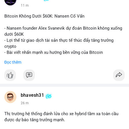
11 m
Bitcoin Không Dưới $60K: Nansen Cố Vấn
- Nansen founder Alex Svanevik dự đoán Bitcoin không xuống
dưới $60K
- Lợi thế từ giao dịch tài sản thực tế thúc đẩy tăng trưởng
crypto
- Bài viết nhấn mạnh xu hướng bền vững của Bitcoin
Đọc thêm
$btc
#btc
#vlikevn
#titanbot
📰 Nguồn: Cointelegraph
bhavesh31
26 m
Thị trường hệ thống đánh lửa cho xe hybrid tầm xa toàn cầu
được dự báo tăng trưởng mạnh.