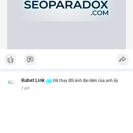
theo cảm xúc, hãy đặt lệnh dựa trên vùng hỗ trợ và kháng cự rõ
ràng.
#21dot71btc
#mempoolbtc
#chuyentiencavoi
#aplucban
#biendonggia
Kubet Link
Đã thay đổi ảnh đại diện của anh ấy
2 giờ