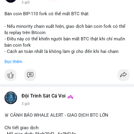
3 giờ
Bán coin BIP-110 fork có thể mất BTC thật
- Nếu minority chain xuất hiện, giao dịch bán coin fork có thể
bị replay trên Bitcoin
- Điều này có thể khiến người bán mất BTC thật khi chỉ muốn
bán coin fork
- Cách an toàn nhất là không làm gì cho đến khi hai chain
được tách riêng
Đọc thêm
-
#binancesquare
#cryptonews
#btc
#bip110
$btc
#vlikevn
#titanbot
Đội Trinh Sát Cá Voi
📰 Nguồn: CoinDesk
3 giờ
🚨 CẢNH BÁO WHALE ALERT - GIAO DỊCH BTC LỚN
Chi tiết giao dịch:
- Mã giao dịch: 56cb25d2...6a3bf14c