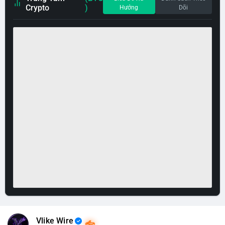
Crypto
)
Hướng
Dõi
Vlike Wire