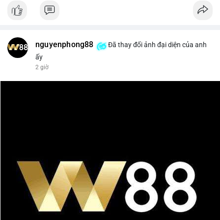
nguyenphong88
Đã thay đổi ảnh đại diện của anh
ấy
2 giờ