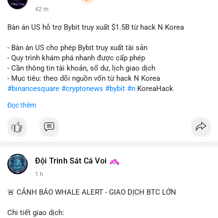
42 m
Bàn án US hỗ trợ Bybit truy xuất $1.5B từ hack N Korea
- Bàn án US cho phép Bybit truy xuất tài sản
- Quy trình khám phá nhanh được cấp phép
- Cần thông tin tài khoản, số dư, lịch giao dịch
- Mục tiêu: theo dõi nguồn vốn từ hack N Korea
#binancesquare
#cryptonews
#bybit
#n
KoreaHack
Đọc thêm
$btc $eth
#vlikevn
#titanbot
📰 Nguồn: Cointelegraph
Đội Trinh Sát Cá Voi
1 h
🚨 CẢNH BÁO WHALE ALERT - GIAO DỊCH BTC LỚN
Chi tiết giao dịch: