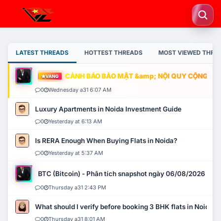
LATEST THREADS
HOTTEST THREADS
MOST VIEWED THRE
CẢNH BÁO BẢO MẬT &amp; NỘI QUY CỘNG ĐỒNG
VÀNG
0
Wednesday a31 6:07 AM
Luxury Apartments in Noida Investment Guide
0
Yesterday at 6:13 AM
Is RERA Enough When Buying Flats in Noida?
0
Yesterday at 5:37 AM
BTC (Bitcoin) - Phân tích snapshot ngày 06/08/2026
0
Thursday a31 2:43 PM
What should I verify before booking 3 BHK flats in Noida?
0
Thursday a31 8:01 AM