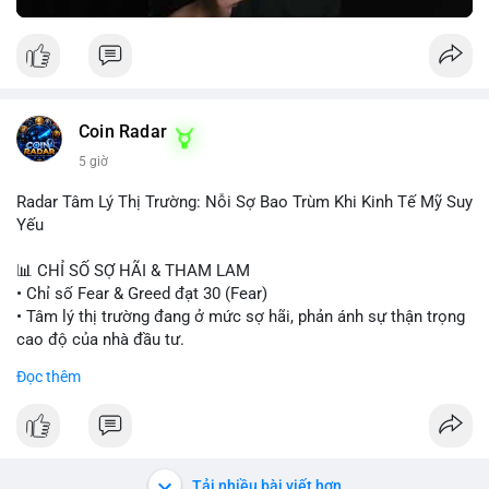
Greed Index phục hồi lên trên 40, có thể xem xét mua dần.
Ngược lại, nếu phá vỡ hỗ trợ, nên cắt lỗ sớm.
#vlikemarketindex42
#fearindex30
#fundingratethap
#phigiadathap
#tvlondinh
Coin Radar
5 giờ
Radar Tâm Lý Thị Trường: Nỗi Sợ Bao Trùm Khi Kinh Tế Mỹ Suy
Yếu
📊 CHỈ SỐ SỢ HÃI & THAM LAM
• Chỉ số Fear & Greed đạt 30 (Fear)
• Tâm lý thị trường đang ở mức sợ hãi, phản ánh sự thận trọng
cao độ của nhà đầu tư.
Đọc thêm
📈 XU HƯỚNG TÌM KIẾM & THẢO LUẬN
• CoinGecko Trending: PONS, PENGU, ONDO, WKC, HEI,
CASHCAT, CRO.
• LunarCrush Trending: Ethereum, Solana, Dogecoin, Polkadot,
Chainlink, Litecoin.
Tải nhiều bài viết hơn