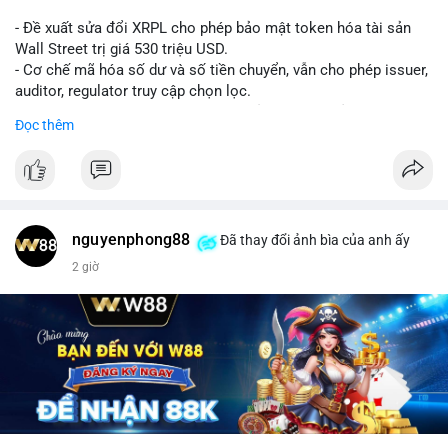
- Đề xuất sửa đổi XRPL cho phép bảo mật token hóa tài sản
Wall Street trị giá 530 triệu USD.
- Cơ chế mã hóa số dư và số tiền chuyển, vẫn cho phép issuer,
auditor, regulator truy cập chọn lọc.
- Mục tiêu: tăng tính riêng tư, tuân thủ quy định, bảo vệ dữ liệu
Đọc thêm
tài chính.
- Đề xuất đang được xem xét bởi cộng đồng XRPL và các tổ
chức tài chính.
#binancesquare
#cryptonews
#xrp
nguyenphong88
Đã thay đổi ảnh bìa của anh ấy
$xrp
2 giờ
#vlikevn
#titanbot
📰 Nguồn: CoinDesk