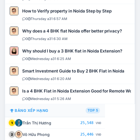
How to Verify property in Noida Step by Step
0
Thursday a31 6:57 AM
Why does a 4 BHK flat Noida offer better privacy?
0
Thursday a31 6:30 AM
Why should I buy a 3 BHK flat in Noida Extension?
0
Wednesday a31 6:25 AM
Smart Investment Guide to Buy 2 BHK Flat in Noida
0
Wednesday a31 6:20 AM
Is a 4 BHK Flat in Noida Extension Good for Remote Work?
0
Wednesday a31 5:26 AM
BẢNG XẾP HẠNG
TOP 5
Trần Thị Hương
25,548
1
VNĐ
Võ Hữu Phong
25,446
2
VNĐ