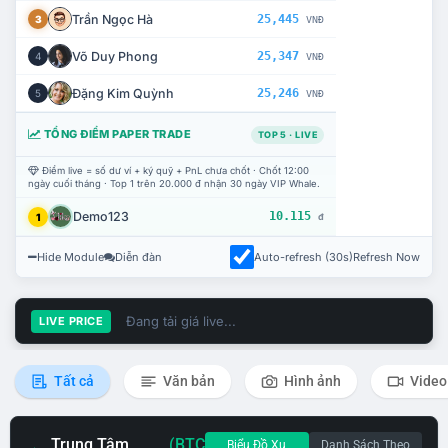
Trần Ngọc Hà
25,445
3
VNĐ
Võ Duy Phong
25,347
4
VNĐ
Đặng Kim Quỳnh
25,246
5
VNĐ
TỔNG ĐIỂM PAPER TRADE
TOP 5 · LIVE
Điểm live = số dư ví + ký quỹ + PnL chưa chốt · Chốt 12:00
ngày cuối tháng · Top 1 trên 20.000 đ nhận 30 ngày VIP Whale.
Demo123
10.115
1
đ
Hide Module
Diễn đàn
Auto-refresh (30s)
Refresh Now
Đang tải giá live...
LIVE PRICE
Tất cả
Văn bản
Hình ảnh
Video
Trung Tâm
(BTC
Biểu Đồ Xu
Danh Sách Theo