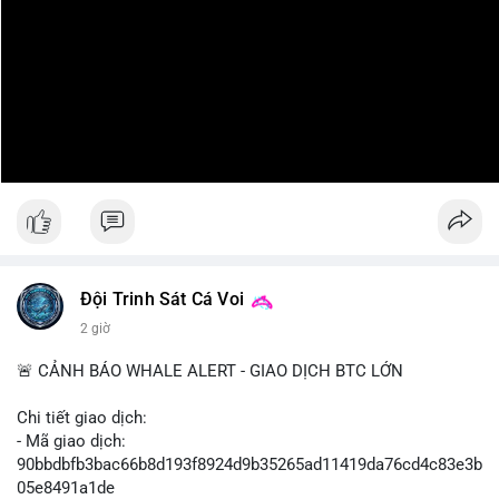
Đội Trinh Sát Cá Voi
2 giờ
🚨 CẢNH BÁO WHALE ALERT - GIAO DỊCH BTC LỚN
Chi tiết giao dịch:
- Mã giao dịch:
90bbdbfb3bac66b8d193f8924d9b35265ad11419da76cd4c83e3b
05e8491a1de