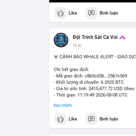
Like
Bình luận
Đội Trinh Sát Cá Voi
23 m
🚨 CẢNH BÁO WHALE ALERT - GIAO DỊ
Chi tiết giao dịch:
- Mã giao dịch: c8b5cd3b...25b7c569
- Khối lượng di chuyển: 6.3920 BTC
- Giá trị ước tính: $415,477.72 USD (theo
- Thời gian: 11:19:49 2026-08-08 UTC
Đọc thêm
Nhận định phân tích: Giao dịch 6.3920 B
mempool, mức chuyển động trung bình lớ
Like
Bình luận
ánh sự dịch chuyển dòng tiền có chủ đích
tài sản giữa các ví nóng hoặc chuẩn bị 
dòng tiền tiếp tục đổ về sàn tập trung tr