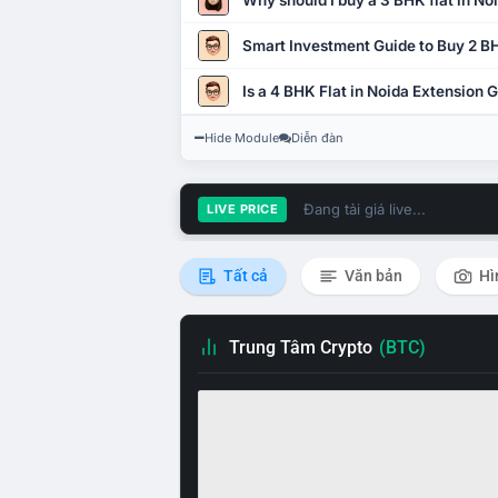
Why should I buy a 3 BHK flat in No
Smart Investment Guide to Buy 2 BH
Is a 4 BHK Flat in Noida Extension
Hide Module
Diễn đàn
Đang tải giá live...
LIVE PRICE
Tất cả
Văn bản
Hì
Trung Tâm Crypto
(BTC)