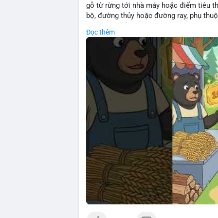
gỗ từ rừng tới nhà máy hoặc điểm tiêu t
bộ, đường thủy hoặc đường ray, phụ thuộ
rõ chi phí đẩy giúp doanh nghiệp lâm ngh
Đọc thêm
nhuận.
🎥 Xem video trực tiếp tại:
Nguồn: Cú Thông Thái