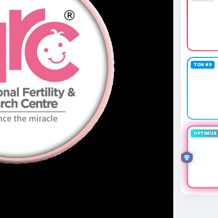
TON #9
OPTIMUS 