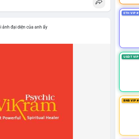
ETH VIP #
i ảnh đại diện của anh ấy
USDT VIP
BNB VIP 