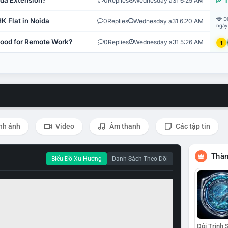
ida Extension?
0
Replies
Wednesday a31 6:25 AM
T
Đi
K Flat in Noida
0
Replies
Wednesday a31 6:20 AM
ngày
 Good for Remote Work?
0
Replies
Wednesday a31 5:26 AM
1
nh ảnh
Video
Âm thanh
Các tập tin
Thàn
Biểu Đồ Xu Hướng
Danh Sách Theo Dõi