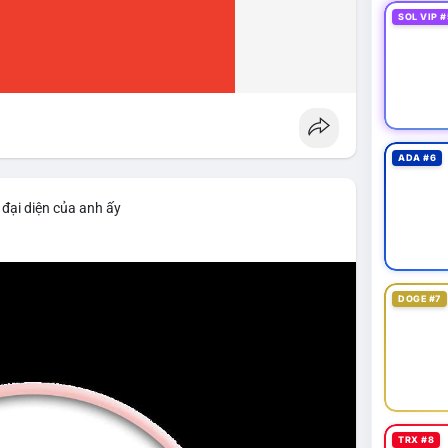
SOL VIP #
ADA #6
 đại diện của anh ấy
DOGE #7
TRX #8