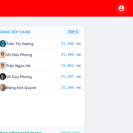
BẢNG XẾP HẠNG
TOP 5
Trần Thị Hương
25,548
VNĐ
À CHẾ TÀI XỬ LÝ VI PHẠM
Võ Hữu Phong
25,446
VNĐ
Trần Ngọc Hà
25,445
VNĐ
Võ Duy Phong
25,347
VNĐ
Đặng Kim Quỳnh
25,246
VNĐ