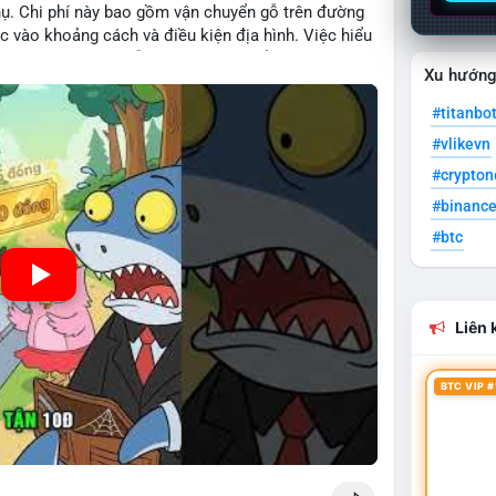
hụ. Chi phí này bao gồm vận chuyển gỗ trên đường
c vào khoảng cách và điều kiện địa hình. Việc hiểu
iệp tối ưu hoá chuỗi cung ứng và kiểm soát lợi
Xu hướn
#titanbo
#vlikevn
#crypto
#binanc
#btc
Liên k
BTC VIP #