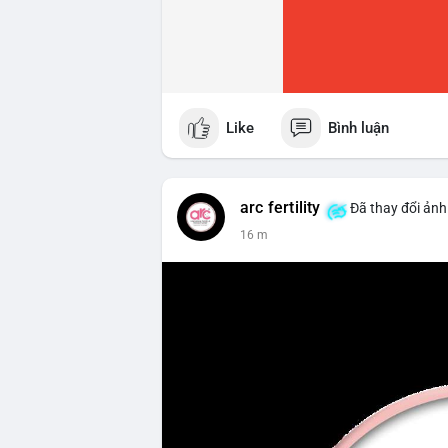
Like
Bình luận
arc fertility
Đã thay đổi ảnh
16 m