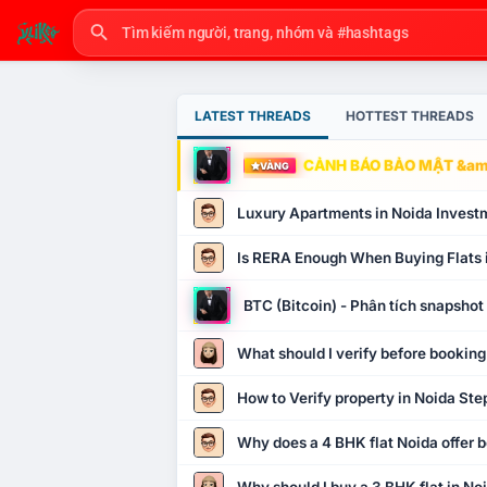
LATEST THREADS
HOTTEST THREADS
CẢNH BÁO BẢO MẬT &amp
VÀNG
Luxury Apartments in Noida Invest
Is RERA Enough When Buying Flats 
BTC (Bitcoin) - Phân tích snapsho
What should I verify before booking
How to Verify property in Noida Ste
Why does a 4 BHK flat Noida offer b