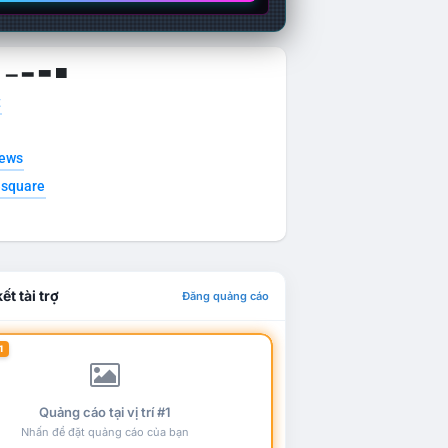
g ▁ ▂ ▃ ▄
t
news
esquare
ết tài trợ
Đăng quảng cáo
1
Quảng cáo tại vị trí #1
Nhấn để đặt quảng cáo của bạn