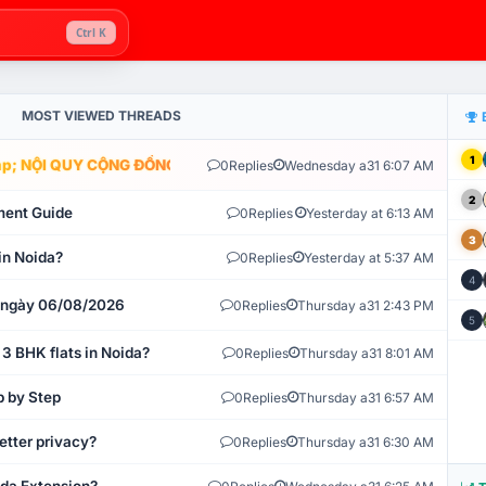
Ctrl K
MOST VIEWED THREADS
1
; NỘI QUY CỘNG ĐỒNG VLIKE.VN: HỆ THỐNG GIÁM SÁT TỰ ĐỘNG V
0
Replies
Wednesday a31 6:07 AM
2
ment Guide
0
Replies
Yesterday at 6:13 AM
3
in Noida?
0
Replies
Yesterday at 5:37 AM
4
t ngày 06/08/2026
0
Replies
Thursday a31 2:43 PM
5
 3 BHK flats in Noida?
0
Replies
Thursday a31 8:01 AM
p by Step
0
Replies
Thursday a31 6:57 AM
etter privacy?
0
Replies
Thursday a31 6:30 AM