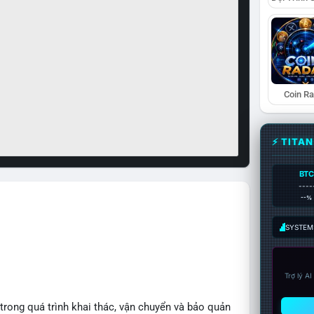
Coin R
⚡ TITA
BTC
----
--%
SYSTEM:
Trợ lý A
 trong quá trình khai thác, vận chuyển và bảo quản