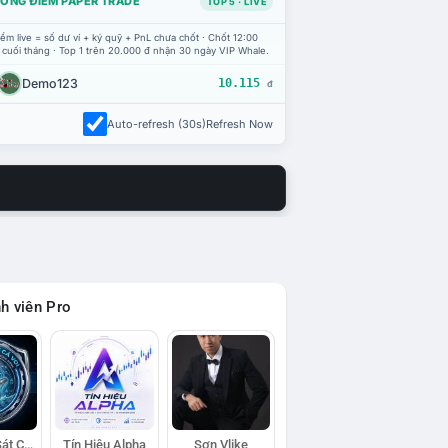
ỔNG ĐIỂM PAPER TRADE
TOP 5 · LIVE
ểm live = số dư ví + ký quỹ + PnL chưa chốt · Chốt 12:00
 cuối tháng · Top 1 trên 20.000 đ nhận 30 ngày VIP Whale.
Demo123
10.115
đ
Auto-refresh (30s)
Refresh Now
h viên Pro
Đội Trinh Sát Cá Voi
Tín Hiệu Alpha
Sơn Vlike