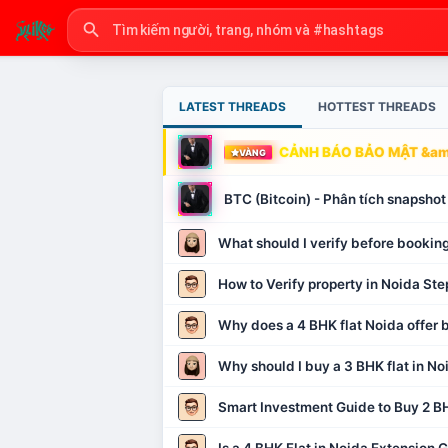
LATEST THREADS
HOTTEST THREADS
CẢNH BÁO BẢO MẬT &amp
VÀNG
BTC (Bitcoin) - Phân tích snapsh
What should I verify before booking
How to Verify property in Noida Ste
Why does a 4 BHK flat Noida offer b
Why should I buy a 3 BHK flat in No
Smart Investment Guide to Buy 2 BH