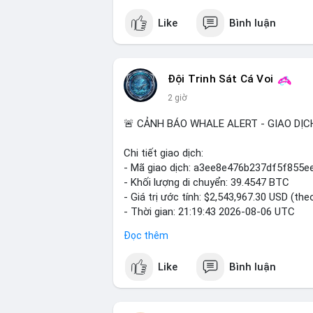
$btc $eth
Like
Bình luận
#vlikevn
#titanbot
📰 Nguồn: Cointelegraph
Đội Trinh Sát Cá Voi
2 giờ
🚨 CẢNH BÁO WHALE ALERT - GIAO DỊC
Chi tiết giao dịch:
- Mã giao dịch: a3ee8e476b237df5f85
- Khối lượng di chuyển: 39.4547 BTC
- Giá trị ước tính: $2,543,967.30 USD (the
- Thời gian: 21:19:43 2026-08-06 UTC
Đọc thêm
Nhận định phân tích:
Khối lượng 39.45 BTC tương đương hơn 
Like
Bình luận
thấy một cá voi đang thực hiện hành vi d
thái này có thể là bước chuẩn bị cho một
ngắn hạn lên thị trường. Ngược lại, nếu 