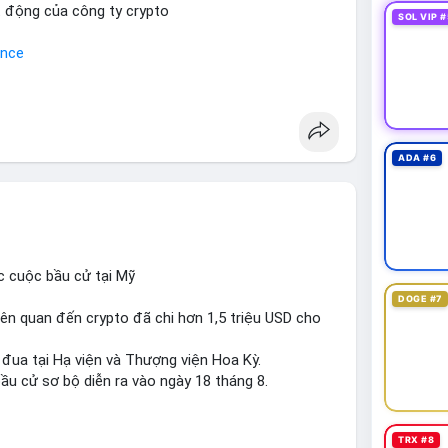
t động của công ty crypto
SOL VIP #
ance
ADA #6
c cuộc bầu cử tại Mỹ
DOGE #7
iên quan đến crypto đã chi hơn 1,5 triệu USD cho
 đua tại Hạ viện và Thượng viện Hoa Kỳ.
ầu cử sơ bộ diễn ra vào ngày 18 tháng 8.
uare
TRX #8