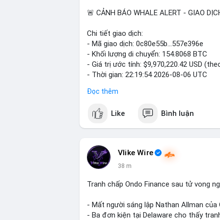
🚨 CẢNH BÁO WHALE ALERT - GIAO DỊC
Chi tiết giao dịch:
- Mã giao dịch: 0c80e55b...557e396e
- Khối lượng di chuyển: 154.8068 BTC
- Giá trị ước tính: $9,970,220.42 USD (the
- Thời gian: 22:19:54 2026-08-06 UTC
Đọc thêm
Một khối lượng 154.8 BTC trị giá gần 10
mempool. Với quy mô này, khả năng cao đ
Like
Bình luận
hoặc tổ chức kiểm soát, không phải lện
cá voi tích lũy: gom coin từ nhiều ví nhỏ 
phân tán rủi ro. Nếu dòng tiền hướng lên 
ngược lại, nếu chảy về ví lạnh, tín hiệu n
Vlike Wire
khá nhạy cảm với biến động lớn, nên dòn
38 m
tới.
Tranh chấp Ondo Finance sau tử vong ng
Nhà đầu tư nhỏ lẻ nên thận trọng, tránh
tiếp theo và dòng tiền vào/ra sàn trước 
- Mất người sáng lập Nathan Allman của
- Ba đơn kiện tại Delaware cho thấy tra
#154dot8btc
#vilanh
#tichluydaihan
#me