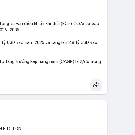
lũy dài hạn, phản ánh niềm tin của nhà đầu tư lớn
 có thể dao động khi giới đầu tư theo dõi điểm đến
động và van điều khiển khí thải (EGR) được dự báo
2026–2036.
g 24 giờ tới. Nếu BTC vào ví sàn, cân nhắc giảm
lạnh, có thể duy trì vị thế nắm giữ. Không phản ứng
1 tỷ USD vào năm 2026 và tăng lên 2,8 tỷ USD vào
mempool
#2.54TrieuUSD
độ tăng trưởng kép hàng năm (CAGR) là 2,9% trong
hải ngày càng cao, cùng với các quy định môi trường
đẩy sự phát triển của thị trường.
H BTC LỚN