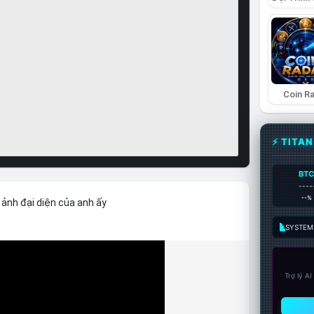
Coin R
⚡ TITA
BT
----
--%
 ảnh đại diện của anh ấy
SYSTEM:
Trợ lý A