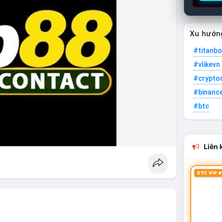
Xu hướn
#titanbo
#vlikevn
#crypto
#binanc
#btc
Liên k
BTC VIP #