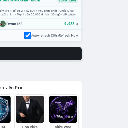
ỔNG ĐIỂM PAPER TRADE
TOP 5 · LIVE
ểm live = số dư ví + ký quỹ + PnL chưa chốt · Chốt 12:00
 cuối tháng · Top 1 trên 20.000 đ nhận 30 ngày VIP Whale.
Demo123
9.922
đ
Auto-refresh (30s)
Refresh Now
h viên Pro
Đội Trinh Sát Cá Voi
Sơn Vlike
Vlike Wire