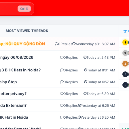
Ctrl K
MOST VIEWED THREADS
1
; NỘI QUY CỘNG ĐỒNG VLIKE.VN: HỆ THỐNG GIÁM SÁT TỰ ĐỘNG 
0
Replies
Wednesday a31 6:07 AM
2
ot ngày 06/08/2026
0
Replies
Today at 2:43 PM
3
 3 BHK flats in Noida?
0
Replies
Today at 8:01 AM
4
p by Step
0
Replies
Today at 6:57 AM
5
etter privacy?
0
Replies
Today at 6:30 AM
ida Extension?
0
Replies
Yesterday at 6:25 AM
K Flat in Noida
0
Replies
Yesterday at 6:20 AM