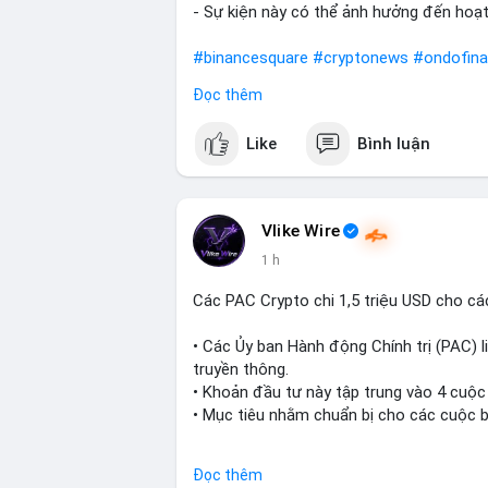
- Sự kiện này có thể ảnh hưởng đến hoạ
#binancesquare
#cryptonews
#ondofin
Đọc thêm
$btc $eth
Like
Bình luận
#vlikevn
#titanbot
📰 Nguồn: CoinDesk
Vlike Wire
1 h
Các PAC Crypto chi 1,5 triệu USD cho cá
• Các Ủy ban Hành động Chính trị (PAC) l
truyền thông.
• Khoản đầu tư này tập trung vào 4 cuộc
• Mục tiêu nhằm chuẩn bị cho các cuộc b
#cryptonews
#politics
#usa
#binancesq
Đọc thêm