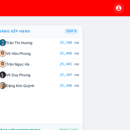
BẢNG XẾP HẠNG
TOP 5
Trần Thị Hương
25,548
VNĐ
VÀ CHẾ TÀI XỬ LÝ VI PHẠM
Võ Hữu Phong
25,446
VNĐ
Trần Ngọc Hà
25,445
VNĐ
Võ Duy Phong
25,347
VNĐ
Đặng Kim Quỳnh
25,246
VNĐ