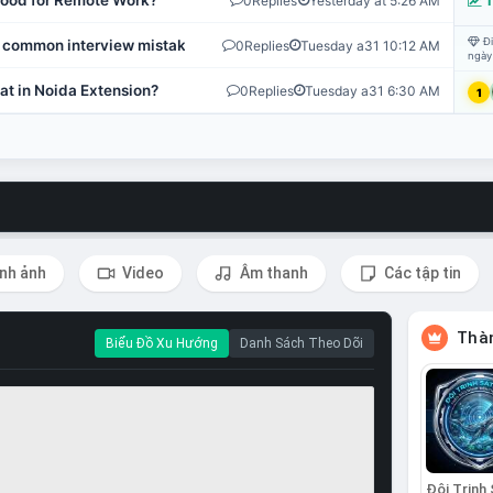
 Good for Remote Work?
0
Replies
Yesterday at 5:26 AM
T
Đi
 common interview mistakes?
0
Replies
Tuesday a31 10:12 AM
ngày
at in Noida Extension?
0
Replies
Tuesday a31 6:30 AM
1
nh ảnh
Video
Âm thanh
Các tập tin
Thàn
Biểu Đồ Xu Hướng
Danh Sách Theo Dõi