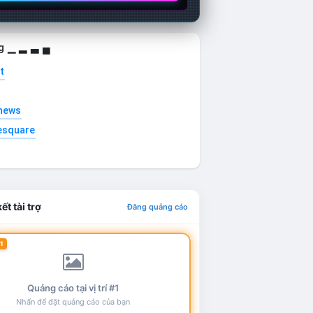
g ▁ ▂ ▃ ▄
t
news
esquare
ết tài trợ
Đăng quảng cáo
1
Quảng cáo tại vị trí #1
Nhấn để đặt quảng cáo của bạn