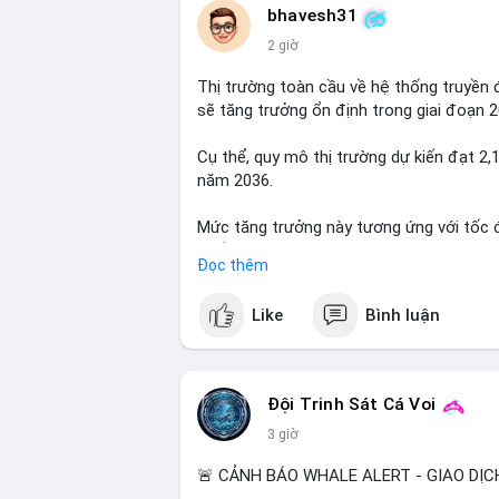
thuộc sàn giao dịch, đây là tín hiệu tích 
bhavesh31
vào xu hướng tăng giá. Tâm lý thị trường
2 giờ
của số BTC này.
Thị trường toàn cầu về hệ thống truyền 
Lời khuyên cho nhà đầu tư nhỏ lẻ:
sẽ tăng trưởng ổn định trong giai đoạn 
Theo dõi sát điểm đến của giao dịch tron
đòn bẩy và chốt lời một phần. Nếu vào ví 
Cụ thể, quy mô thị trường dự kiến đạt 2,
thái quá trước biến động ngắn hạn.
năm 2036.
#39.45BTC
#vilanh
#tichluydaihan
#btc
Mức tăng trưởng này tương ứng với tốc 
suốt giai đoạn dự báo.
Đọc thêm
Nhu cầu về các giải pháp kiểm soát khí t
Like
Bình luận
nghiêm ngặt, là những yếu tố chính thúc 
Đội Trinh Sát Cá Voi
3 giờ
🚨 CẢNH BÁO WHALE ALERT - GIAO DỊC