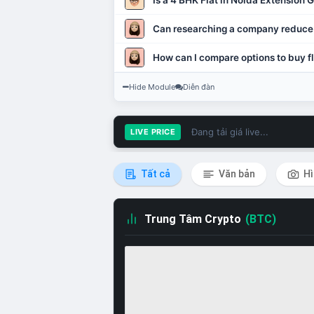
Is a 4 BHK Flat in Noida Extension
Can researching a company reduce
How can I compare options to buy fl
Hide Module
Diễn đàn
Đang tải giá live...
LIVE PRICE
Tất cả
Văn bản
Hì
Trung Tâm Crypto
(BTC)