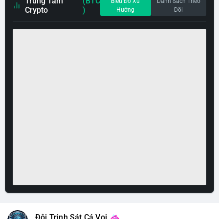
Trung Tâm
(BTC
Biểu Đồ Xu
Danh Sách Theo
Crypto
)
Hướng
Dõi
Đội Trinh Sát Cá Voi