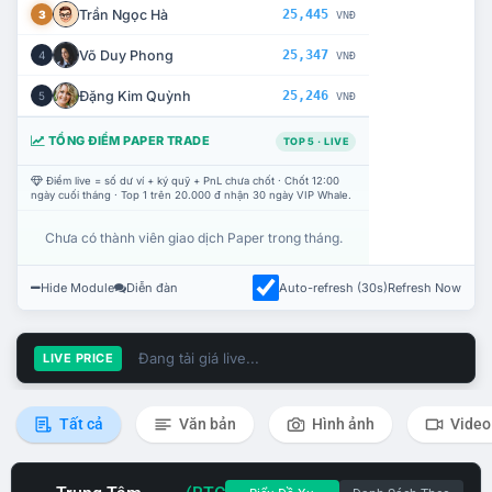
Trần Ngọc Hà
25,445
3
VNĐ
Võ Duy Phong
25,347
4
VNĐ
Đặng Kim Quỳnh
25,246
5
VNĐ
TỔNG ĐIỂM PAPER TRADE
TOP 5 · LIVE
Điểm live = số dư ví + ký quỹ + PnL chưa chốt · Chốt 12:00
ngày cuối tháng · Top 1 trên 20.000 đ nhận 30 ngày VIP Whale.
Chưa có thành viên giao dịch Paper trong tháng.
Hide Module
Diễn đàn
Auto-refresh (30s)
Refresh Now
Đang tải giá live...
LIVE PRICE
Tất cả
Văn bản
Hình ảnh
Video