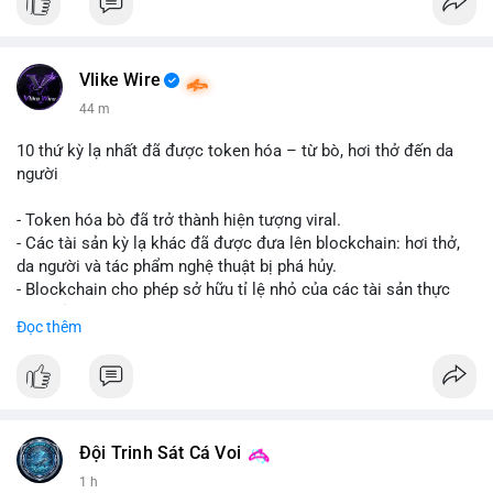
Vlike Wire
44 m
10 thứ kỳ lạ nhất đã được token hóa – từ bò, hơi thở đến da
người
- Token hóa bò đã trở thành hiện tượng viral.
- Các tài sản kỳ lạ khác đã được đưa lên blockchain: hơi thở,
da người và tác phẩm nghệ thuật bị phá hủy.
- Blockchain cho phép sở hữu tỉ lệ nhỏ của các tài sản thực
vật, mở ra thị trường mới.
Đọc thêm
- Câu hỏi về pháp lý, đạo đức và bảo mật đang được đặt ra.
- Nhiều nền tảng NFT đang thử nghiệm token hóa các tài sản
bất thường.
#binancesquare
#cryptonews
#tokenization
#web3
#nft
Đội Trinh Sát Cá Voi
$btc $eth
1 h