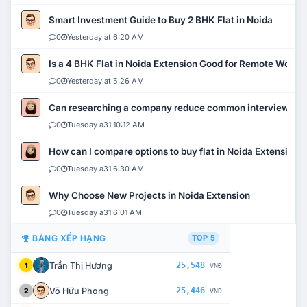
Smart Investment Guide to Buy 2 BHK Flat in Noida
0
Yesterday at 6:20 AM
Is a 4 BHK Flat in Noida Extension Good for Remote Work?
0
Yesterday at 5:26 AM
Can researching a company reduce common interview mi
0
Tuesday a31 10:12 AM
How can I compare options to buy flat in Noida Extension?
0
Tuesday a31 6:30 AM
Why Choose New Projects in Noida Extension
0
Tuesday a31 6:01 AM
BẢNG XẾP HẠNG
TOP 5
Trần Thị Hương
25,548
1
VNĐ
Võ Hữu Phong
25,446
2
VNĐ