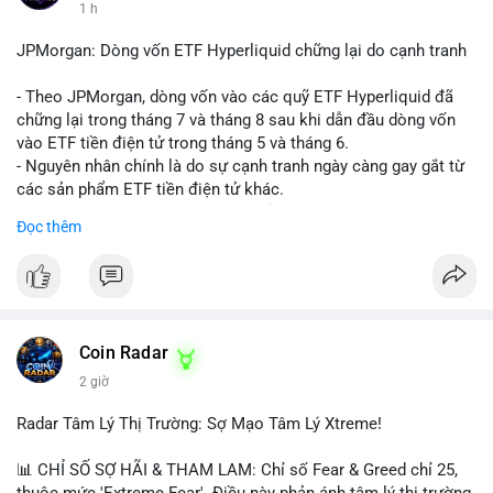
1 h
JPMorgan: Dòng vốn ETF Hyperliquid chững lại do cạnh tranh
- Theo JPMorgan, dòng vốn vào các quỹ ETF Hyperliquid đã
chững lại trong tháng 7 và tháng 8 sau khi dẫn đầu dòng vốn
vào ETF tiền điện tử trong tháng 5 và tháng 6.
- Nguyên nhân chính là do sự cạnh tranh ngày càng gay gắt từ
các sản phẩm ETF tiền điện tử khác.
- Điều này cho thấy sự quan tâm của nhà đầu tư đối với
Đọc thêm
Hyperliquid có thể đã giảm bớt, ảnh hưởng đến dòng vốn và
thanh khoản của đồng tiền này.
- Nhà đầu tư cần theo dõi sát sao diễn biến thị trường và các
yếu tố cạnh tranh để đưa ra quyết định đầu tư hợp lý.
#binancesquare
#cryptonews
#hyperliquid
#etf
#jpmorgan
Coin Radar
2 giờ
$hype
Radar Tâm Lý Thị Trường: Sợ Mạo Tâm Lý Xtreme!
#vlikevn
#titanbot
📊 CHỈ SỐ SỢ HÃI & THAM LAM: Chỉ số Fear & Greed chỉ 25,
📰 Nguồn: CoinDesk
thuộc mức 'Extreme Fear'. Điều này phản ánh tâm lý thị trường