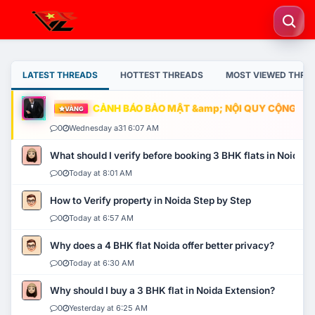
LATEST THREADS
HOTTEST THREADS
MOST VIEWED THRE
CẢNH BÁO BẢO MẬT &amp; NỘI QUY CỘNG ĐỒNG
VÀNG
0
Wednesday a31 6:07 AM
What should I verify before booking 3 BHK flats in Noida?
0
Today at 8:01 AM
How to Verify property in Noida Step by Step
0
Today at 6:57 AM
Why does a 4 BHK flat Noida offer better privacy?
0
Today at 6:30 AM
Why should I buy a 3 BHK flat in Noida Extension?
0
Yesterday at 6:25 AM