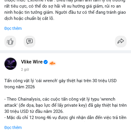
rất tiêu cực, có thể do sợ hãi về xu hướng giá giảm, rủi ro an
ninh hoặc tin tưởng giảm. Người đầu tư có thể đang tránh giao
dịch hoặc chuẩn bị cắt lỗ.
Đọc thêm
📈 XU HƯỚNG TÌM KIẾM & THẢO LUẬN: Coin trending trên
CoinGecko bao gồm các token meme như Cash Cat
(CASHCAT), Pudgy Penguins (PENGU) và OVERTAKE (TAKE).
Các chủ đề như 'Sắt lở đất' hoặc 'Chết' trên Google Trends
Việt Nam không liên quan trực tiếp đến crypto, cho thấy sự tập
trung của người dùng vào các chủ đề địa phương. Trên
Vlike Wire
LunarCrush, các chủ đề như Solana, Taylor Swift và UFC 310
2 giờ
hấp dẫn sự chú ý đa lĩnh vực.
Tấn công vật lý 'cái wrench' gây thiệt hại trên 30 triệu USD
💬 DÒNG CHẢY TIN TỨC & TRUYỀN THÔNG: Tài chính Việt
trong năm 2026
Nam đang tập trung vào các đề tài như 'Trục lợi' hoặc 'Miền
Bắc', trong khi tin tức quốc tế nhấn mạnh việc Putin ký luật
- Theo Chainalysis, các cuộc tấn công vật lý typu 'wrench
crypto và sự kiện an ninh như hack Zeus Wallet. Trên Binance
attack' (đe dọa, bạo lực để lấy private key) đã gây thiệt hại trên
Square, nhiều người chia sẻ chiến lược giao dịch như lệnh
30 triệu USD từ đầu năm 2026.
Long $BTW hoặc cập nhật về sự kiện Alpha Trading
- Mặc dù chỉ 12 trong 46 vụ được ghi nhận dẫn đến việc trả tiền
Competition.
chuộc, nhưng các cuộc tấn công đang mở rộng phạm vi: bao
Đọc thêm
gồm rò rỉ dữ liệu và đe dọa tới gia đình, bạn bè của người sở