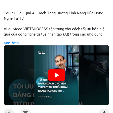
Tối ưu Hiệu Quả AI: Cách Tăng Cường Tính Năng Của Công
Nghệ Tự Tự
Ví dụ video VIETSUCCESS tập trung vào cách tối ưu hóa hiệu
quả của công nghệ trí tuệ nhân tạo (AI) trong các ứng dụng
chuyên nghiệp. AI được sử dụng để phân tích dữ liệu lớn, dự
Đọc thêm
đoán xu hướng thị trường, và tự động hóa quy trình trong lĩnh
vực tài chính và crypto. Bài đăng nhấn mạnh vai trò của AI
trong việc giảm thiểu sai lầm, tăng tốc độ xử lý, và hỗ trợ quyết
định dựa trên dữ liệu. Điều này đặc biệt quan trọng trong thời
kỳ phát triển nhanh chóng của ngành crypto, nơi tính chính xác
và tốc độ là yếu tố quyết định.
🎥 Xem video trực tiếp tại:
Nguồn: VIETSUCCESS