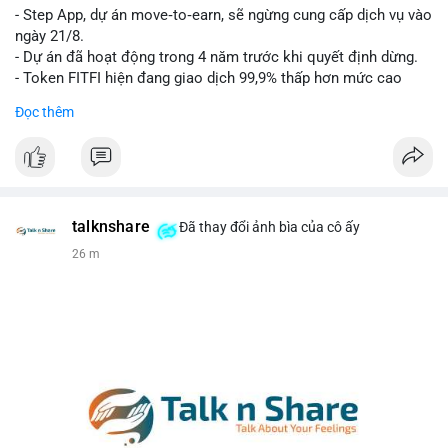
- Step App, dự án move‑to‑earn, sẽ ngừng cung cấp dịch vụ vào
Lời khuyên cho nhà đầu tư nhỏ lẻ: Theo dõi xác nhận của giao
ngày 21/8.
dịch này. Nếu BTC tiếp tục bị rút khỏi sàn với tần suất tăng, đó
- Dự án đã hoạt động trong 4 năm trước khi quyết định dừng.
là tín hiệu tích cực cho xu hướng tăng giá. Hạn chế hành động
- Token FITFI hiện đang giao dịch 99,9% thấp hơn mức cao
theo cảm xúc, ưu tiên quản trị rủi ro với khối lượng vị thế nhỏ.
nhất từng đạt được.
Đọc thêm
#9dot608btc
#619kusd
#vilanh
#dichuyenbtc
#quantriruiro
#binancesquare
#cryptonews
#fitfi
#movetoearn
#stepapp
$fitfi
#vlikevn
#titanbot
talknshare
Đã thay đổi ảnh bìa của cô ấy
26 m
📰 Nguồn: Cointelegraph