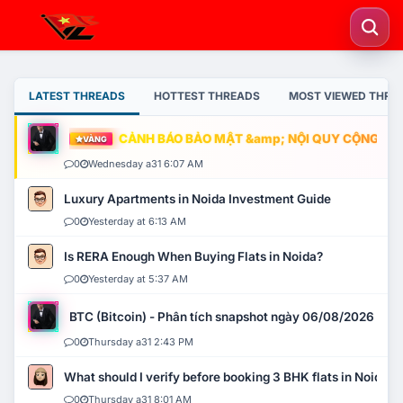
LATEST THREADS
HOTTEST THREADS
MOST VIEWED THRE
CẢNH BÁO BẢO MẬT &amp; NỘI QUY CỘNG ĐỒNG
VÀNG
0
Wednesday a31 6:07 AM
Luxury Apartments in Noida Investment Guide
0
Yesterday at 6:13 AM
Is RERA Enough When Buying Flats in Noida?
0
Yesterday at 5:37 AM
BTC (Bitcoin) - Phân tích snapshot ngày 06/08/2026
0
Thursday a31 2:43 PM
What should I verify before booking 3 BHK flats in Noida?
0
Thursday a31 8:01 AM