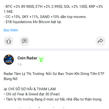
- BTC +2% 89.900$; ETH +2% 2.995$; SOL +2% 130$; XRP +3%
1.94$.
- CC +15%, SKY +11%, SAND +10% dẫn top movers.
- $1B liquidations khi Bitcoin bật lại.
- Trump hủy thuế EU, tín hiệu giảm áp lực.
Đọc thêm
- Vitalik đề xuất DVT staking cho Ethereum.
- BitGo IPO 18$/cổ phiếu, trị giá ~2B$.
- Senate Ag Committee tiến hành Clarity Act.
- Newrez tính crypto vào điều kiện vay nhà.
- HK cấp giấy phép stablecoin mới.
- Tòa án Nga công nhận crypto là tài sản.
Coin Radar
- Trump hy vọng ký bill cấu trúc thị trường crypto.
1 h
- Saga EVM bị hack 7M$, quỹ trộm chuyển sang Ethereum.
- Steak ’n Shake thưởng BTC cho nhân viên.
Radar Tâm Lý Thị Trường: Nỗi Sợ Bao Trùm Khi Dòng Tiền ETF
#binancesquare
#cryptonews
#btc
#eth
#sol
#xrp
#cc
#sky
Bùng Nổ
#sand
#bitgo
#solana
#stablecoin
#regulation
📊 CHỈ SỐ SỢ HÃI & THAM LAM
$btc $eth $sol $xrp $cc $sky $sand $skr
#skr
• Chỉ số Fear & Greed đạt 30 (Fear)
• Tâm lý thị trường đang ở mức sợ hãi, nhà đầu tư thận trọng.
#vlikevn
#titanbot