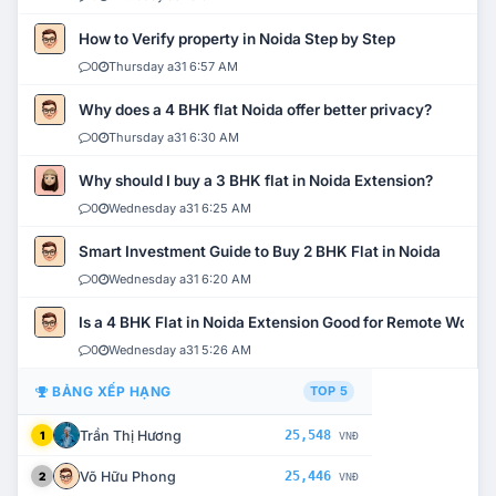
How to Verify property in Noida Step by Step
0
Thursday a31 6:57 AM
Why does a 4 BHK flat Noida offer better privacy?
0
Thursday a31 6:30 AM
Why should I buy a 3 BHK flat in Noida Extension?
0
Wednesday a31 6:25 AM
Smart Investment Guide to Buy 2 BHK Flat in Noida
0
Wednesday a31 6:20 AM
Is a 4 BHK Flat in Noida Extension Good for Remote Work?
0
Wednesday a31 5:26 AM
BẢNG XẾP HẠNG
TOP 5
Trần Thị Hương
25,548
1
VNĐ
Võ Hữu Phong
25,446
2
VNĐ