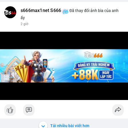
s666max1net S666
Đã thay đổi ảnh bìa của anh
ấy
2 giờ
Tải nhiều bài viết hơn