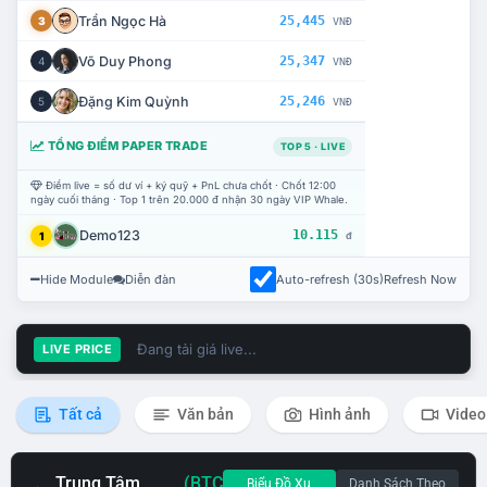
Trần Ngọc Hà
25,445
3
VNĐ
Võ Duy Phong
25,347
4
VNĐ
Đặng Kim Quỳnh
25,246
5
VNĐ
TỔNG ĐIỂM PAPER TRADE
TOP 5 · LIVE
Điểm live = số dư ví + ký quỹ + PnL chưa chốt · Chốt 12:00
ngày cuối tháng · Top 1 trên 20.000 đ nhận 30 ngày VIP Whale.
Demo123
10.115
1
đ
Hide Module
Diễn đàn
Auto-refresh (30s)
Refresh Now
Đang tải giá live...
LIVE PRICE
Tất cả
Văn bản
Hình ảnh
Video
Trung Tâm
(BTC
Biểu Đồ Xu
Danh Sách Theo