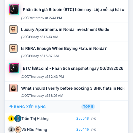
Phân tích giá Bitcoin (BTC) hôm nay: Liệu nỗi sợ hãi có mở 
0
Yesterday at 2:33 PM
Luxury Apartments in Noida Investment Guide
0
Friday a31 6:13 AM
Is RERA Enough When Buying Flats in Noida?
0
Friday a31 5:37 AM
BTC (Bitcoin) - Phân tích snapshot ngày 06/08/2026
0
Thursday a31 2:43 PM
What should I verify before booking 3 BHK flats in Noida?
0
Thursday a31 8:01 AM
BẢNG XẾP HẠNG
TOP 5
Trần Thị Hương
25,548
1
VNĐ
Võ Hữu Phong
25,446
2
VNĐ