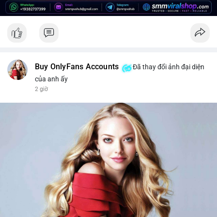
để bảo vệ danh mục trước biến động giá có thể xảy ra.
#2459btc
#157trieuusd
#cavoichuyentien
#phanphoisangiaodich
#btcmempool
Buy OnlyFans Accounts
Đã thay đổi ảnh đại diện
của anh ấy
2 giờ