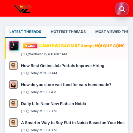
LATEST THREADS
HOTTEST THREADS
MOST VIEWED THRE
CẢNH BÁO BẢO MẬT &amp; NỘI QUY CỘNG ĐỒNG
VÀNG
0
Wednesday a31 6:07 AM
How Best Online Job Portals Improve Hiring
0
Today at 11:39 AM
How do you store wet food for cats homemade?
0
Today at 9:07 AM
Daily Life Near New Flats in Noida
0
Today at 5:52 AM
A Smarter Way to Buy Flat in Noida Based on Your Needs
0
Today at 5:04 AM