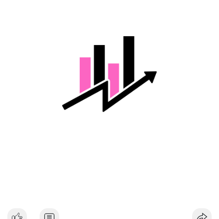
một phần hoặc tận dụng biến động để gom thêm. Dòng tiền
lớn di chuyển trong thời điểm chưa xác nhận có thể tạo tâm lý
thận trọng cho thị trường, đặc biệt nếu giao dịch được xác
nhận hướng tới sàn tập trung.
Lời khuyên cho nhà đầu tư nhỏ lẻ:
Nhà đầu tư nên theo dõi xác nhận giao dịch và dòng tiền tiếp
theo từ ví này. Tránh hành động theo cảm tính, ưu tiên quản trị
rủi ro và không sử dụng đòn bẩy quá mức trong giai đoạn biến
động.
#128dot95btc
#8triệuusd
#chuyenvilanh
#aplucban
#btcmempool