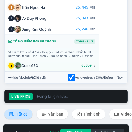
Trần Ngọc Hà
25,445
3
VNĐ
Võ Duy Phong
25,347
4
VNĐ
Đặng Kim Quỳnh
25,246
5
VNĐ
TỔNG ĐIỂM PAPER TRADE
TOP 5 · LIVE
Điểm live = số dư ví + ký quỹ + PnL chưa chốt · Chốt 12:00
ngày cuối tháng · Top 1 trên 20.000 đ nhận 30 ngày VIP Whale.
Demo123
6.359
1
đ
Hide Module
Diễn đàn
Auto-refresh (30s)
Refresh Now
Đang tải giá live...
LIVE PRICE
Tất cả
Văn bản
Hình ảnh
Video