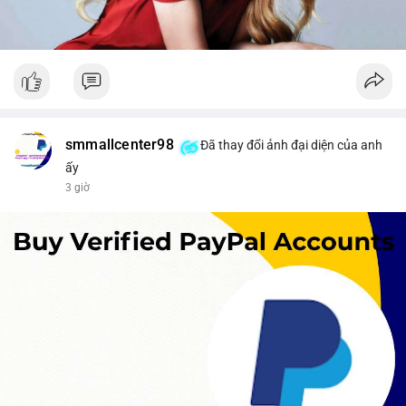
smmallcenter98
Đã thay đổi ảnh đại diện của anh
ấy
3 giờ