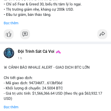
• Chỉ số Fear & Greed 30, biểu thị tâm lý lo ngại.
• Thị trường giảm nhẹ, kháng cự 200k USD.
• Đầu tư giảm, bán tháo tăng.
Đọc thêm
📈 XU HƯỚNG TÌM KIẾM & THẢO LUẬN:
• Coin: MowCat, DAPPOS, , Cash Cat, Bittensor, Pudgy
Penguins, Audiera.
• Chủ đề: Ethereum, Solana, Dogecoin, Chainlink, Tesla, UFC,
Premier League, Champions League, NFL, Microsoft, Google.
Đội Trinh Sát Cá Voi
💬 DÒNG CHẢY TIN TỨC & TRUYỀN THÔNG:
1 h
• Bitcoin bán 1,690 BTC, giảm holdings.
• Vitalik Buterin cập nhật roadmap Ethereum.
🚨 CẢNH BÁO WHALE ALERT - GIAO DỊCH BTC LỚN
• Fed Governor Kevin Warsh hoàn thành divestiture.
• Wall Street + Nvidia AI deal 500 tỷ USD.
Chi tiết giao dịch:
- Mã giao dịch: 947346f7...613bf56d
💡 NHẬN ĐỊNH & KHUYẾN NGHỊ:
- Khối lượng di chuyển: 24.5004 BTC
• Tâm lý ngắn hạn tiêu cực, thị trường có xu hướng giảm.
- Giá trị ước tính: $1,566,366.64 USD (theo thị giá $63,932.17
• Giữ cẩn thận, hạn chế mua vào.
USD)
• Theo dõi Fear & Greed, tin tức macro.
- Thời gian: 18:19:27 2026-08-10 UTC
Đọc thêm