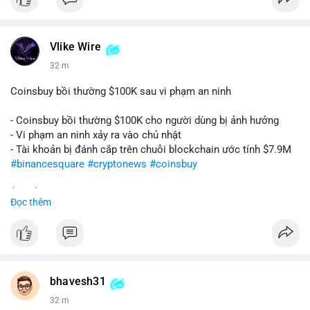
Vlike Wire
32 m
Coinsbuy bồi thường $100K sau vi phạm an ninh
- Coinsbuy bồi thường $100K cho người dùng bị ảnh hưởng
- Vi phạm an ninh xảy ra vào chủ nhật
- Tài khoản bị đánh cắp trên chuỗi blockchain ước tính $7.9M
#binancesquare
#cryptonews
#coinsbuy
$btc $eth
Đọc thêm
#vlikevn
#titanbot
📰 Nguồn: Cointelegraph
bhavesh31
32 m