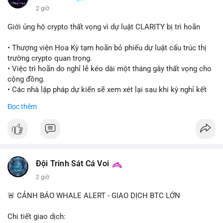
2 giờ
Giới ủng hộ crypto thất vọng vì dự luật CLARITY bị trì hoãn
• Thượng viện Hoa Kỳ tạm hoãn bỏ phiếu dự luật cấu trúc thị
trường crypto quan trọng.
• Việc trì hoãn do nghỉ lễ kéo dài một tháng gây thất vọng cho
cộng đồng.
• Các nhà lập pháp dự kiến sẽ xem xét lại sau khi kỳ nghỉ kết
thúc.
Đọc thêm
#binancesquare
#cryptonews
#clarityact
#uspolitics
$btc $eth
#vlikevn
#titanbot
Đội Trinh Sát Cá Voi
2 giờ
📰 Nguồn: Cointelegraph
🚨 CẢNH BÁO WHALE ALERT - GIAO DỊCH BTC LỚN
Chi tiết giao dịch: