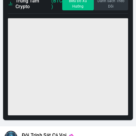
Trung Tâm
(BTC
Biểu Đồ Xu
Danh Sách Theo
Crypto
)
Hướng
Dõi
Đội Trinh Sát Cá Voi