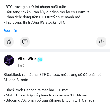
- BTC trượt giá, trừ lợi nhuận cuối tuần
- Dầu tăng 5% khi Iran hủy dự định mở lại eo Hormuz
- Phân tích: dòng tiền BTC từ tổ chức mạnh mẽ
- Tác động: thị trường US stocks, BTC
Đọc thêm
#binancesquare
#cryptonews
#btc
$btc
#vlikevn
#titanbot
Vlike Wire
📰 Nguồn: Cointelegraph
3 giờ
BlackRock ra mắt hai ETF Canada, một trong số đó phân bổ
3% cho Bitcoin
- BlackRock Canada ra mắt hai ETF mới.
- Một ETF kết hợp cổ phiếu toàn cầu với 3% Bitcoin.
- Bitcoin được phân bổ qua iShares Bitcoin ETF Canada.