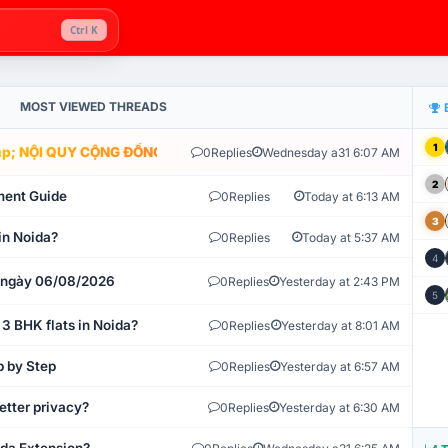
Ctrl K
MOST VIEWED THREADS
1
; NỘI QUY CỘNG ĐỒNG VLIKE.VN: HỆ THỐNG GIÁM SÁT TỰ ĐỘNG V
0
Replies
Wednesday a31 6:07 AM
2
ment Guide
0
Replies
Today at 6:13 AM
3
in Noida?
0
Replies
Today at 5:37 AM
4
t ngày 06/08/2026
0
Replies
Yesterday at 2:43 PM
5
 3 BHK flats in Noida?
0
Replies
Yesterday at 8:01 AM
p by Step
0
Replies
Yesterday at 6:57 AM
etter privacy?
0
Replies
Yesterday at 6:30 AM