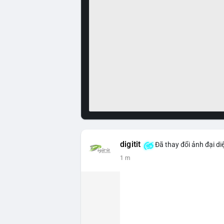
digitit
Đã thay đổi ảnh đại di
1 m