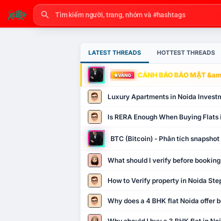
LATEST THREADS
HOTTEST THREADS
CẢNH BÁO BẢO MẬT &amp
VÀNG
Luxury Apartments in Noida Invest
Is RERA Enough When Buying Flats 
BTC (Bitcoin) - Phân tích snapsho
What should I verify before booking
How to Verify property in Noida Ste
Why does a 4 BHK flat Noida offer b