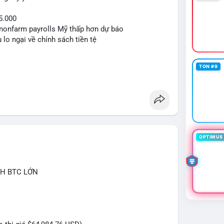
5.000
ệu nonfarm payrolls Mỹ thấp hơn dự báo
 lo ngại về chính sách tiền tệ
TON #9
OPTIMUS 
CH BTC LỚN