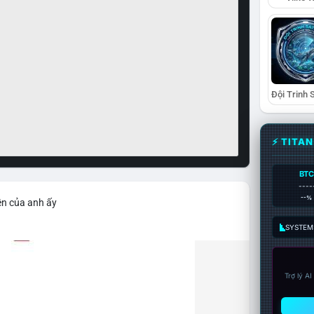
⚡ TITA
BTC
----
--%
ện của anh ấy
SYSTEM:
Trợ lý A