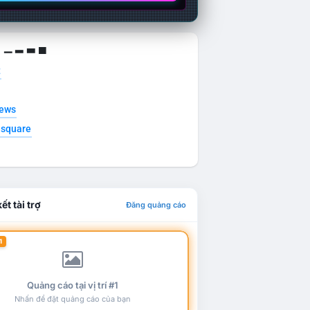
g ▁ ▂ ▃ ▄
t
news
esquare
ết tài trợ
Đăng quảng cáo
1
Quảng cáo tại vị trí #1
Nhấn để đặt quảng cáo của bạn