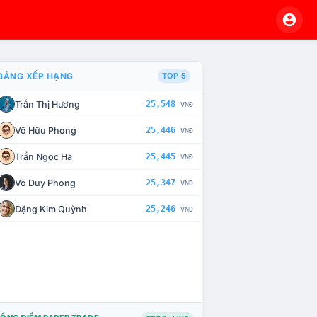
BẢNG XẾP HẠNG
TOP 5
Trần Thị Hương
25,548
VNĐ
À CHẾ TÀI XỬ LÝ VI PHẠM
Võ Hữu Phong
25,446
VNĐ
Trần Ngọc Hà
25,445
VNĐ
Võ Duy Phong
25,347
VNĐ
Đặng Kim Quỳnh
25,246
VNĐ