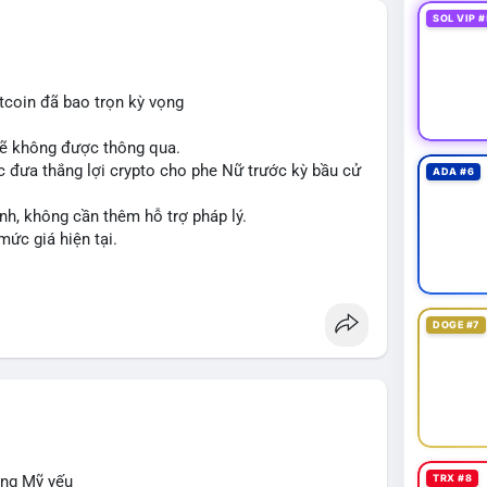
SOL VIP #
tcoin đã bao trọn kỳ vọng
sẽ không được thông qua.
 đưa thắng lợi crypto cho phe Nữ trước kỳ bầu cử
ADA #6
nh, không cần thêm hỗ trợ pháp lý.
mức giá hiện tại.
DOGE #7
ộng Mỹ yếu
TRX #8