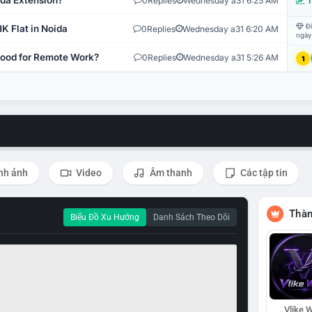
ida Extension?
0
Replies
Wednesday a31 6:25 AM
T
Đi
K Flat in Noida
0
Replies
Wednesday a31 6:20 AM
ngày
 Good for Remote Work?
0
Replies
Wednesday a31 5:26 AM
1
nh ảnh
Video
Âm thanh
Các tập tin
Thàn
Biểu Đồ Xu Hướng
Danh Sách Theo Dõi
Vlike W