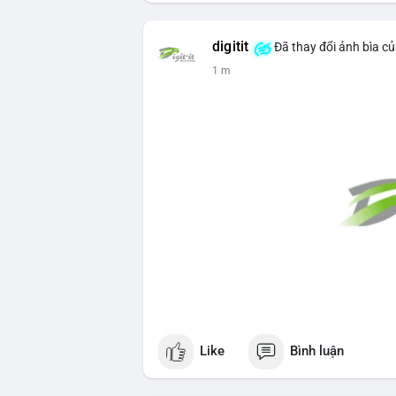
digitit
Đã thay đổi ảnh bìa c
1 m
Like
Bình luận