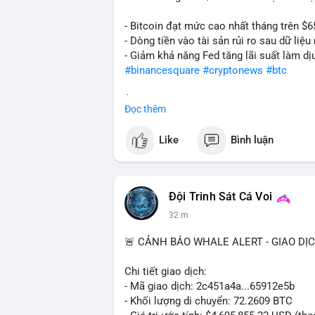
- Bitcoin đạt mức cao nhất tháng trên $6
- Dòng tiền vào tài sản rủi ro sau dữ li
- Giảm khả năng Fed tăng lãi suất làm dịu
#binancesquare
#cryptonews
#btc
$btc
Đọc thêm
#vlikevn
#titanbot
Like
Bình luận
📰 Nguồn: Cointelegraph
Đội Trinh Sát Cá Voi
32 m
🚨 CẢNH BÁO WHALE ALERT - GIAO DỊ
Chi tiết giao dịch:
- Mã giao dịch: 2c451a4a...65912e5b
- Khối lượng di chuyển: 72.2609 BTC