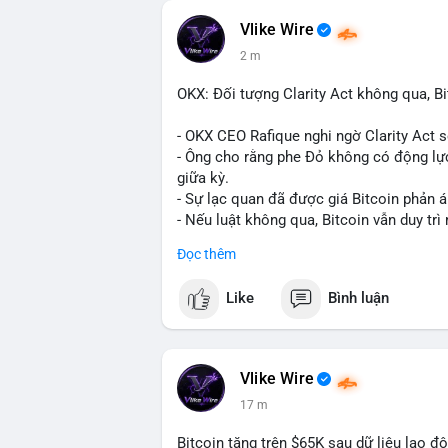
Vlike Wire
2 m
OKX: Đối tượng Clarity Act không qua, Bi
- OKX CEO Rafique nghi ngờ Clarity Act 
- Ông cho rằng phe Đỏ không có động lực
giữa kỳ.
- Sự lạc quan đã được giá Bitcoin phản á
- Nếu luật không qua, Bitcoin vẫn duy trì 
Đọc thêm
#binancesquare
#cryptonews
#btc
Like
Bình luận
$btc
#vlikevn
#titanbot
Vlike Wire
📰 Nguồn: CoinDesk
17 m
Bitcoin tăng trên $65K sau dữ liệu lao đ