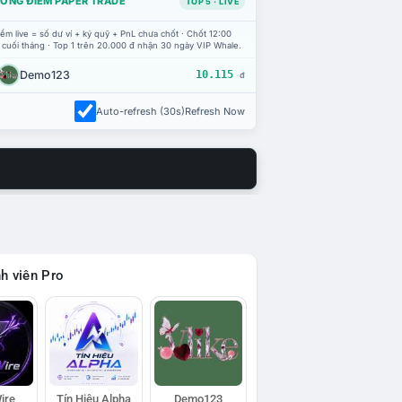
ỔNG ĐIỂM PAPER TRADE
TOP 5 · LIVE
ểm live = số dư ví + ký quỹ + PnL chưa chốt · Chốt 12:00
 cuối tháng · Top 1 trên 20.000 đ nhận 30 ngày VIP Whale.
Demo123
10.115
đ
Auto-refresh (30s)
Refresh Now
h viên Pro
ire
Tín Hiệu Alpha
Demo123