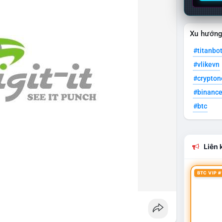
Xu hướn
#titanbo
#vlikevn
#crypto
#binanc
#btc
Liên k
BTC VIP #