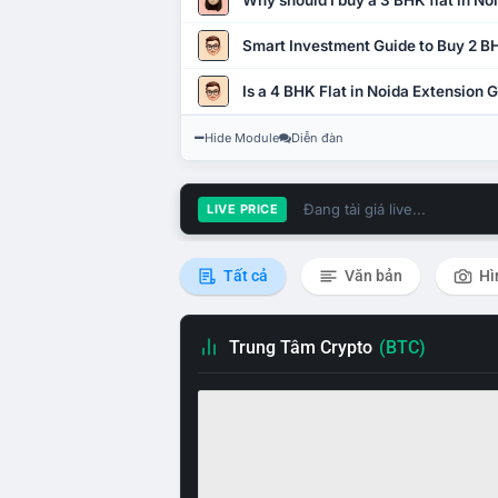
Why should I buy a 3 BHK flat in No
Smart Investment Guide to Buy 2 BH
Is a 4 BHK Flat in Noida Extension
Hide Module
Diễn đàn
Đang tải giá live...
LIVE PRICE
Tất cả
Văn bản
Hì
Trung Tâm Crypto
(BTC)