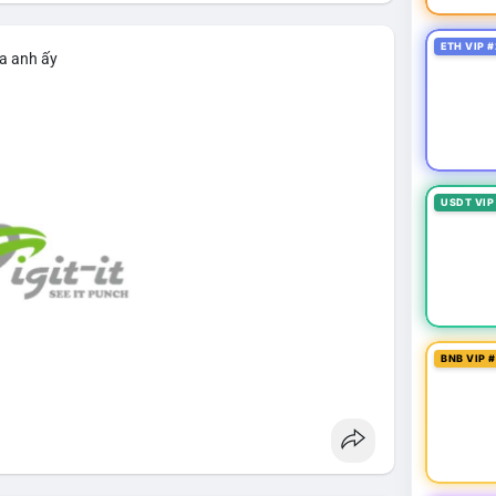
ETH VIP #
ủa anh ấy
USDT VIP
BNB VIP 