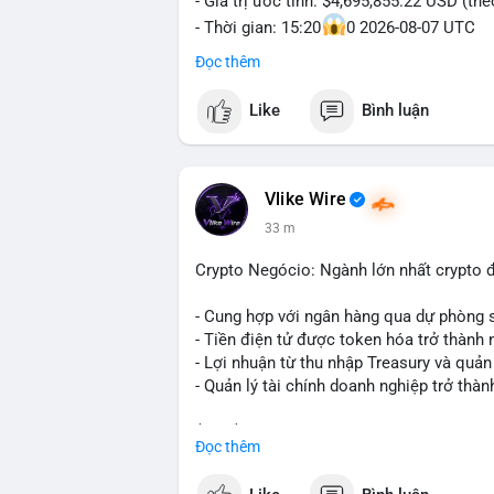
- Giá trị ước tính: $4,695,855.22 USD (th
- Thời gian: 15:20
0 2026-08-07 UTC
Đọc thêm
Nhận định phân tích hành vi của Cá voi d
triệu USD được dồn vào một giao dịch du
Like
Bình luận
không phải hành động phân tán nhỏ lẻ. N
hạn có thể gia tăng, ảnh hưởng đến tâm l
lạnh, đây là tín hiệu tích lũy dài hạn, ch
vì thoát ra.
Vlike Wire
33 m
Lời khuyên ngắn gọn cho nhà đầu tư nhỏ 
trong 24-48 giờ tới. Đừng vội hành động
Crypto Negócio: Ngành lớn nhất crypto đ
lẻ; hãy quan sát thêm các lệnh tiếp theo
chỉnh vị thế.
- Cung hợp với ngân hàng qua dự phòng 
- Tiền điện tử được token hóa trở thành 
#72dot2609btc
#4triệu7usd
#chuyểnvílạ
- Lợi nhuận từ thu nhập Treasury và quản 
- Quản lý tài chính doanh nghiệp trở thà
$btc $eth
Đọc thêm
#vlikevn
#titanbot